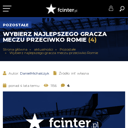
KLUB
POZOSTAŁE
WYBIERZ NAJLEPSZEGO GRACZA
DRUŻYNA
MECZU PRZECIWKO ROMIE
(4)
SERIE A
Strona główna
aktualności
Pozostałe
Wybierz najlepszego gracza meczu przeciwko Romie
PUCHARY
DLA TIFOSICH
Autor:
DanielMichalczyk
Źródło: inf. własna
SERWIS
ponad 4 lata temu
1156
4