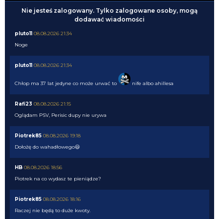
Nie jesteś zalogowany. Tylko zalogowane osoby, mogą
dodawać wiadomości
pluto11
08.08.2026 21:34
Noge
pluto11
08.08.2026 21:34
Chłop ma 37 lat jedyne co może urwać to
nife albo ahillesa
Rafi23
08.08.2026 21:15
Oglądam PSV, Perisic dupy nie urywa
Piotrek85
08.08.2026 19:18
Dołożę do wahadłowego😃
HB
08.08.2026 18:56
Piotrek na co wydasz te pieniądze?
Piotrek85
08.08.2026 18:16
Raczej nie będą to duże kwoty.