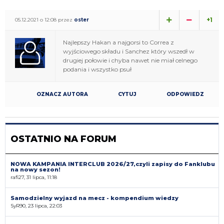
+1
05.12.2021 o 12:08 przez
oster
Najlepszy Hakan a najgorsi to Correa z
wyjściowego składu i Sanchez który wszedł w
drugiej połowie i chyba nawet nie miał celnego
podania i wszystko psuł
OZNACZ AUTORA
CYTUJ
ODPOWIEDZ
OSTATNIO NA FORUM
NOWA KAMPANIA INTERCLUB 2026/27,czyli zapisy do Fanklubu
na nowy sezon!
rafi27, 31 lipca, 11:18
Samodzielny wyjazd na mecz - kompendium wiedzy
SyR90, 23 lipca, 22:03