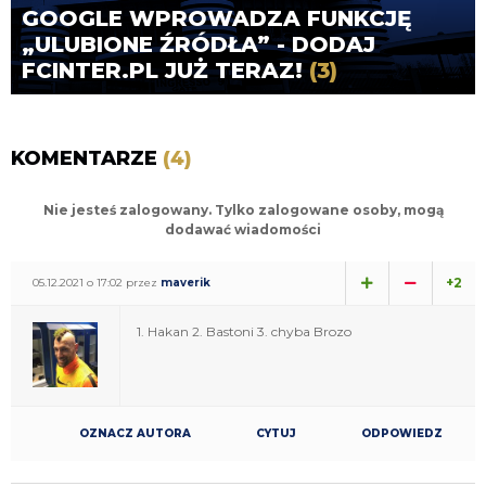
GOOGLE WPROWADZA FUNKCJĘ
„ULUBIONE ŹRÓDŁA” - DODAJ
FCINTER.PL JUŻ TERAZ!
(3)
KOMENTARZE
(4)
Nie jesteś zalogowany. Tylko zalogowane osoby, mogą
dodawać wiadomości
+2
05.12.2021 o 17:02 przez
maverik
1. Hakan 2. Bastoni 3. chyba Brozo
OZNACZ AUTORA
CYTUJ
ODPOWIEDZ