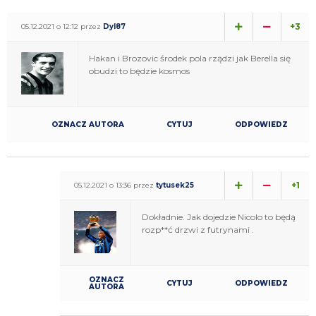
+3
05.12.2021 o 12:12 przez
Dyl87
Hakan i Brozovic środek pola rządzi jak Berella się
obudzi to będzie kosmos
OZNACZ AUTORA
CYTUJ
ODPOWIEDZ
+1
05.12.2021 o 13:36 przez
tytusek25
Dokładnie. Jak dojedzie Nicolo to będą
rozp**ć drzwi z futrynami .
OZNACZ
CYTUJ
ODPOWIEDZ
AUTORA