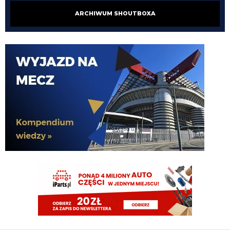
Piotrek85
08.08.2026 18:15
ARCHIWUM SHOUTBOXA
Colidio przechodzi do Vasco. Chyba mamy jakiś procent odsprzedaży.
Cyrax
08.08.2026 17:31
robi więcej w kilka minut niż LH przez cały pobyt w Interze
Cyrax
08.08.2026 17:30
Taki Olise dla ubogich
Orzeu
08.08.2026 17:29
Diouf naprawdę tak dobrze wygląda na wahadle?
Orzeu
08.08.2026 17:29
i jak tam ten meczyk dzisiaj wyglądał?
Cyrax
08.08.2026 16:38
Zmienili taktykę. Już nawet się nie dogadują
Chuchu
08.08.2026 16:36
Z kim się Inter dziś dogadał?