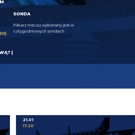
EM
SONDA
Piłkarz meczu wybierany jest w
cotygodniowych sondach.
60)
YWĄ? |
21.01
17:20