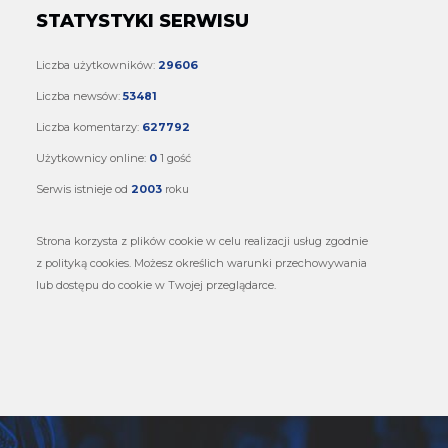
STATYSTYKI SERWISU
Liczba użytkowników:
29606
Liczba newsów:
53481
Liczba komentarzy:
627792
Użytkownicy online:
0
1 gość
Serwis istnieje od
2003
roku
Strona korzysta z plików cookie w celu realizacji usług zgodnie
z polityką cookies. Możesz określich warunki przechowywania
lub dostępu do cookie w Twojej przeglądarce.