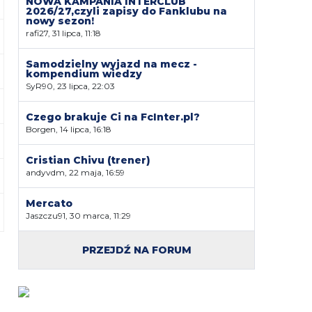
NOWA KAMPANIA INTERCLUB
2026/27,czyli zapisy do Fanklubu na
nowy sezon!
rafi27, 31 lipca, 11:18
Samodzielny wyjazd na mecz -
kompendium wiedzy
SyR90, 23 lipca, 22:03
Czego brakuje Ci na FcInter.pl?
Borgen, 14 lipca, 16:18
Cristian Chivu (trener)
andyvdm, 22 maja, 16:59
Mercato
Jaszczu91, 30 marca, 11:29
PRZEJDŹ NA FORUM