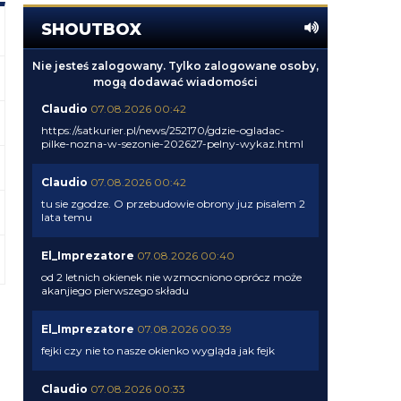
SHOUTBOX
Nie jesteś zalogowany. Tylko zalogowane osoby,
mogą dodawać wiadomości
Claudio
07.08.2026 00:42
https://satkurier.pl/news/252170/gdzie-ogladac-
pilke-nozna-w-sezonie-202627-pelny-wykaz.html
Claudio
07.08.2026 00:42
tu sie zgodze. O przebudowie obrony juz pisalem 2
lata temu
El_Imprezatore
07.08.2026 00:40
od 2 letnich okienek nie wzmocniono oprócz może
akanjiego pierwszego składu
El_Imprezatore
07.08.2026 00:39
fejki czy nie to nasze okienko wygląda jak fejk
Claudio
07.08.2026 00:33