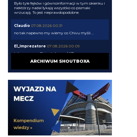
Było tyle fejków i gównoinformacji w tym okienku i
niektórzy nadal łykają wszystko co pismaki
wrzucają. To jest nieprawdopodobne.
Claudio
07.08.2026 00:31
no tak napewno my wiemy co Chivu myśli....
El_Imprezatore
07.08.2026 00:09
tak na pewno Chivu tak uznał XD
ARCHIWUM SHOUTBOXA
Claudio
06.08.2026 23:58
pismaki zawsze maja info z opoznieniem. Moze juz
dawno dali sobie spokoj z Romero. To wiedza tylko
wewnatrz Interu
Claudio
06.08.2026 23:57
Żebyscie sie jeszcze nie zdziwili jak CHivu po
treningach uznal ze Pavard ma motywacje i
odpowiednie umiejetnosci i sam chce by zostal, a
kasa ma isc na inne pozycje
Jaworeq
06.08.2026 23:33