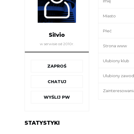
Imię
Miasto
Płeć
Silvio
w serwisie od 2010r.
Strona www
Ulubiony klub
ZAPROŚ
Ulubiony zawod
CHATUJ
Zainteresowani
WYŚLIJ PW
STATYSTYKI