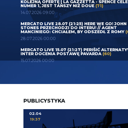
KOLEJNĄ OFERTĘ | LA GAZZETTA - SPENCE CEL
NUMER 1, JEST TAŃSZY NIŻ DOUE
(71)
14.07.2026 09:00
MERCATO LIVE 28.07 (21:25) HERE WE GO! JOHN
STONES PRZECHODZI DO INTERU! // AGENT
MANCINIEGO: CHCIAŁEM, BY ODSZEDŁ Z ROMY
(
28.07.2026 00:00
MERCATO LIVE 15.07 (21:27) PERIŠIĆ ALTERNAT
INTER DOCENIA POSTAWĘ PAVARDA
(60)
15.07.2026 00:00
PUBLICYSTYKA
02.04
19:37