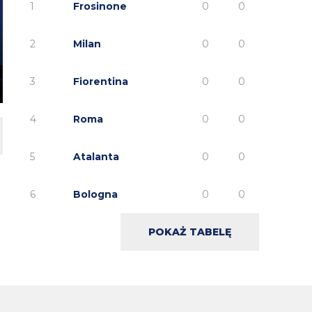
1
Frosinone
0
0
2
Milan
0
0
3
Fiorentina
0
0
4
Roma
0
0
5
Atalanta
0
0
6
Bologna
0
0
POKAŻ TABELĘ