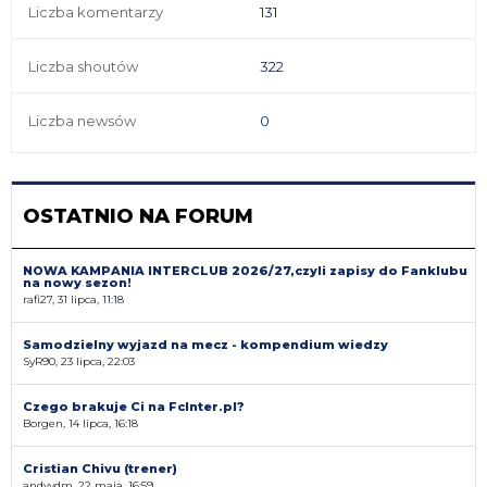
Liczba komentarzy
131
Liczba shoutów
322
Liczba newsów
0
OSTATNIO NA FORUM
NOWA KAMPANIA INTERCLUB 2026/27,czyli zapisy do Fanklubu
na nowy sezon!
rafi27, 31 lipca, 11:18
Samodzielny wyjazd na mecz - kompendium wiedzy
SyR90, 23 lipca, 22:03
Czego brakuje Ci na FcInter.pl?
Borgen, 14 lipca, 16:18
Cristian Chivu (trener)
andyvdm, 22 maja, 16:59