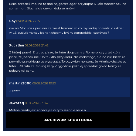
Beka przecież molina to dno najgorsze ogór przydupas 5 koło samochodu na
co nam on. Słuchajcie cny on dobrze mówi
Cny
05.08.2026 22:15
nie no Modlina i pucumi zamiast Romero xd co my kadrę do walki o udział
w LE budujemy czy jednak chcemy być w europejskiej czołówce?
Xucatlan
05.08.2026 21:42
Z której prasy? Z tej, co pisze, że Inter dogadany z Romero, czy z tej która
pisze, że jednak nie? To tak dla przykładu. Nic osobistego, ale no nie bierz za
pewnik wszystkiego co wyczytasz. To oczywisty nonsens, że Atletico chciało od
Interu 30 mln za Molinę żeby 2 tygodnie później sprzedać go do Romy za
połowę tej ceny.
martins2000
05.08.2026 19:50
z prasy
Jaworeq
05.08.2026 19:47
Molina cienki jest zobaczysz w tym sezonie serie a
ARCHIWUM SHOUTBOXA
Xucatlan
05.08.2026 19:46
Skąd wiesz?