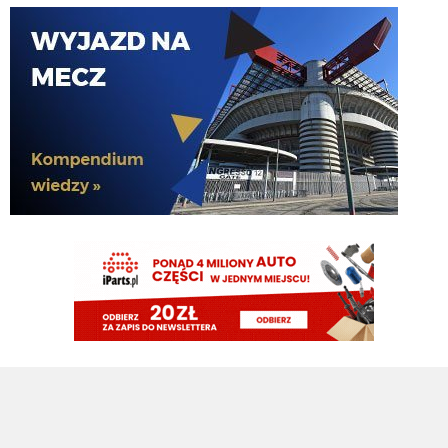
martins2000
05.08.2026 19:45
Ausilio jak pytał o Molinę to 30 chcieli
timon
05.08.2026 19:44
Zarobkami wyszloby podobnie
timon
05.08.2026 19:44
Molina niby za 13mln plus 4 bonusy. Jak mialbym te 40mln to wolalbym za
to wziac dwojke Lucumi- Molina i mamy kadre gotową
martins2000
05.08.2026 19:43
AusilioOut
ragnar
05.08.2026 19:42
Ostatnie dwa sezony połowę opuścił, wcześniej grał prawie wszystko, o
dziwo w pl ostatnie 4 sezony tylko 2 czerwone...a niby taka nagonka ile to
czerwonych nie łapie romero
martins2000
05.08.2026 19:42
i by tak czekał do dziś