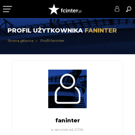
KLUB
PROFIL UŻYTKOWNIKA
FANINTER
DRUŻYNA
Strona główna
Profil faninter
SERIE A
PUCHARY
DLA TIFOSICH
SERWIS
faninter
w serwisie od 2016r.