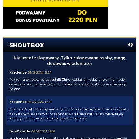
SHOUTBOX
Nie jesteś zalogowany. Tylko zalogowane osoby, mogą
dodawać wiadomości
Kredence
06.08.2026 15:21
Rok temu był płacz, że zatrudnili Chivu, dzisiaj jak widać znów mieli rację
dyrektorzy, ale dla zaślepionych nic nie ma znaczenia, stajnia ausiliasza itp
itd aha
Kredence
06.08.2026 15:19
Inter od 6-7 lat mimo ograniczonych finansów ma najlepszy zespół w lidze i
poza jednym sezonem z Inzaghim bije się o scudetto. To jest miara pracy
Marotty i Ausilio, reszta to popierdywanie kibiców
DonDawido
06.08.2026 15:01
Kolejne podziękowania kieruję do oaktree, które wierzy w projekt sportowy