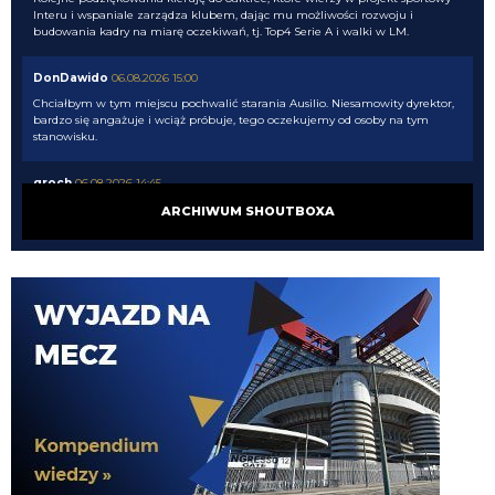
Interu i wspaniale zarządza klubem, dając mu możliwości rozwoju i
budowania kadry na miarę oczekiwań, tj. Top4 Serie A i walki w LM.
DonDawido
06.08.2026 15:00
Chciałbym w tym miejscu pochwalić starania Ausilio. Niesamowity dyrektor,
bardzo się angażuje i wciąż próbuje, tego oczekujemy od osoby na tym
stanowisku.
groch
06.08.2026 14:45
Romero kocha Inter, taka prawda.
ARCHIWUM SHOUTBOXA
Kredence
06.08.2026 14:43
I to wieczne umniejszanie Ausilio, typowy owczy pęd, a Ausilio wykonał dużo
świetnych ruchów
Cny
06.08.2026 14:40
czekam sobie na koniec okienka, nadzieja umiera ostatnia, ale na ten
moment ciężko o pozytywną ocenę mercato
Cny
06.08.2026 14:39
poza tym jest duży rozdźwięk między obietnicami i planami a realnymi
efektami... do tego drużyna która ma zdobyć tego mistrza to nadal ekipa
zbudowana przez Marotte (z pomocą Ałzyljo) jeszcze za Suning.