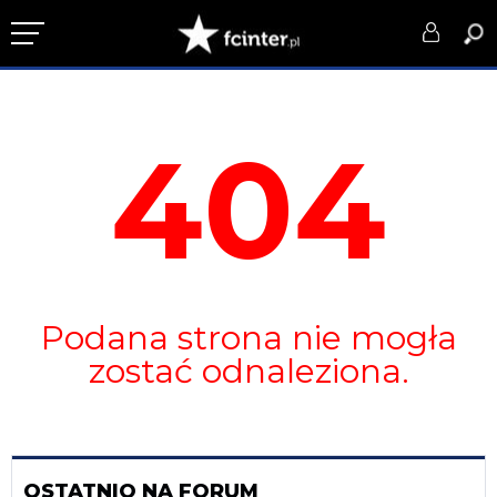
KLUB
404
DRUŻYNA
SERIE A
PUCHARY
DLA TIFOSICH
Podana strona nie mogła
SERWIS
zostać odnaleziona.
OSTATNIO NA FORUM