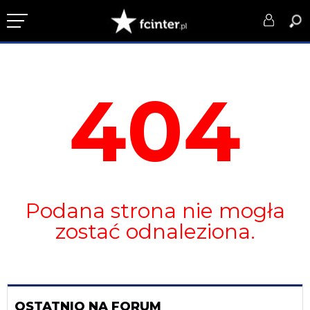
KLUB
404
DRUŻYNA
SERIE A
PUCHARY
DLA TIFOSICH
Podana strona nie mogła
SERWIS
zostać odnaleziona.
OSTATNIO NA FORUM