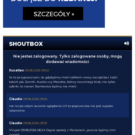
SHOUTBOX
Nie jesteś zalogowany. Tylko zalogowane osoby, mogą
dodawać wiadomości
Xucatlan
09.08.2026 09:42
Ja to przypuszczam, że gdybyśmy mieli całkiem nowy zarząd bez ludzi
takich jak Zanrtti, Ausilio czy Marotta, którzy rozumieją klub, nie tylko
cyferki, to nawet Stankovica byśmy nie mieli.
Claudio
09.08.2026 09:34
nie no po całym sezonie oglądania LH to poprzeczka nie jest wysoko
ustawiona
Claudio
09.08.2026 09:33
VVujek 09.08.2026 06:24 Dajcie spokój z Perisiciem, jeszcze byśmy nim
rzygali.