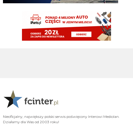
Gorszy niż LH by nie był, a jak mamy nie wziąć nikogo, to już wolę Ivana, ale
pewnie PSV go nie puści jak im rogi robotę 😁
Kielben
09.08.2026 00:59
Swoje by jeszcze zrobił u nas 😉
Claudio
08.08.2026 22:00
37 latek najlepszy na boisku....
Claudio
08.08.2026 22:00
https://www.flashscore.pl/mecz/pilka-nozna/psv-M9UEHJWi/sittard-
YH8HX5iP/szczegoly/sklady/?mid=UHdsRvC7
pluto11
08.08.2026 21:34
Noge
pluto11
08.08.2026 21:34
Chłop ma 37 lat jedyne co może urwać to
nife albo ahillesa
Nieoficjalny, największy polski serwis poświęcony Interowi Mediolan.
Działamy dla Was od 2003 roku!
Rafi23
08.08.2026 21:15