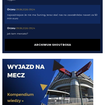
Orzeu
09.08.2026 09:24
najważniejsze że nie ma Suning, teraz stać nas na zawodników nawet za 50
mln euro
Orzeu
09.08.2026 09:24
jak tam mercato?
Orzeu
09.08.2026 09:24
ARCHIWUM SHOUTBOXA
cuba spróbuj na innej przeglądarce się zalogować
Kielben
09.08.2026 09:08
Zostawię to specjalistom 💪🏼
Nerazzurro90
09.08.2026 06:39
Kiełbyń zamiast tak pieprzyć lepiej byś ruszył dupę do gdynii i odnalazł flagę
VVujek
09.08.2026 06:24
Dajcie spokój z Perisiciem, jeszcze byśmy nim rzygali.
Kielben
09.08.2026 01:00