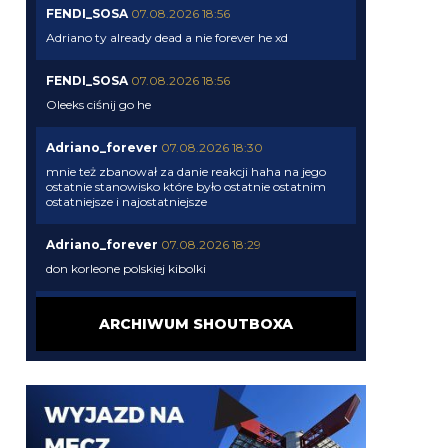
FENDI_SOSA
07.08.2026 18:56
Adriano ty already dead a nie forever he xd
FENDI_SOSA
07.08.2026 18:56
Oleeks ciśnij go he
Adriano_forever
07.08.2026 18:30
mnie też zbanował za danie reakcji haha na jego
ostatnie stanowisko które było ostatnie ostatnim
ostatniejsze i najostatniejsze
Adriano_forever
07.08.2026 18:29
don korleone polskiej kibolki
Adriano_forever
07.08.2026 18:29
ARCHIWUM SHOUTBOXA
typ jest odklejony
Oleeks
07.08.2026 18:28
Wiem, że on tutaj coś pisał, pewnie ma w zwyczaju
też czytać i pompować sobie ego na każdą
wspominkę o nim xD Żałosny typek