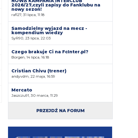
NOWA KAMPANIA INTERCLUB
2026/27,czyli zapisy do Fanklubu na
nowy sezon!
rafi27, 31 lipca, 11:18
Samodzielny wyjazd na mecz -
kompendium wiedzy
SyR90, 23 lipca, 22:03
Czego brakuje Ci na FcInter.pl?
Borgen, 14 lipca, 16:18
Cristian Chivu (trener)
andyvdm, 22 maja, 16:59
Mercato
Jaszczu91, 30 marca, 11:29
PRZEJDŹ NA FORUM