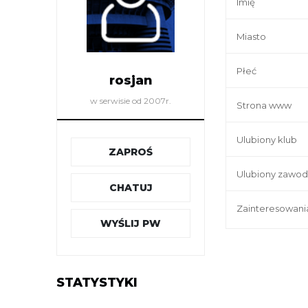
Imię
Miasto
Płeć
rosjan
w serwisie od 2007r.
Strona www
Ulubiony klub
ZAPROŚ
Ulubiony zawod
CHATUJ
Zainteresowani
WYŚLIJ PW
STATYSTYKI