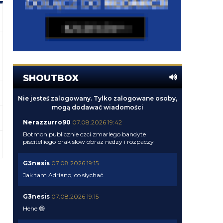
SHOUTBOX
Nie jesteś zalogowany. Tylko zalogowane osoby,
mogą dodawać wiadomości
Nerazzurro90
07.08.2026 19:42
Botmon publicznie czci zmarlego bandyte
piscitelliego brak slow obraz nedzy i rozpaczy
G3nesis
07.08.2026 19:15
Jak tam Adriano, co słychać
G3nesis
07.08.2026 19:15
Hehe 😁