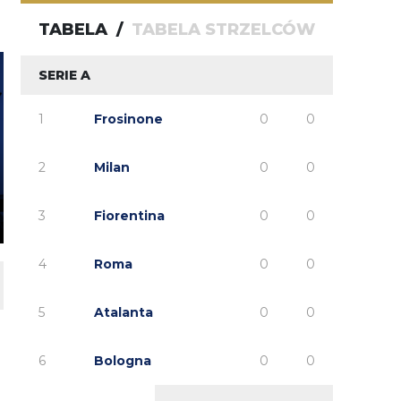
FENDI_SOSA
07.08.2026 16:09
TABELA
/
TABELA STRZELCÓW
u he jutro z gadami z j?!
SERIE A
1
Frosinone
0
0
2
Milan
0
0
3
Fiorentina
0
0
4
Roma
0
0
5
Atalanta
0
0
6
Bologna
0
0