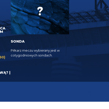
UCA
EM
SONDA
Piłkarz meczu wybierany jest w
cotygodniowych sondach.
60)
YWĄ? |