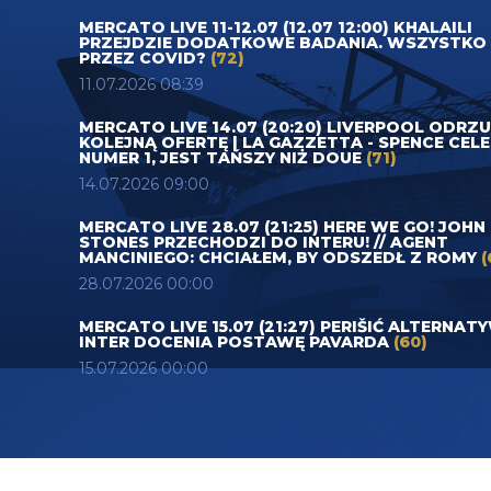
MERCATO LIVE 11-12.07 (12.07 12:00) KHALAILI
PRZEJDZIE DODATKOWE BADANIA. WSZYSTKO
PRZEZ COVID?
(72)
11.07.2026 08:39
MERCATO LIVE 14.07 (20:20) LIVERPOOL ODRZ
KOLEJNĄ OFERTĘ | LA GAZZETTA - SPENCE CEL
NUMER 1, JEST TAŃSZY NIŻ DOUE
(71)
14.07.2026 09:00
MERCATO LIVE 28.07 (21:25) HERE WE GO! JOHN
STONES PRZECHODZI DO INTERU! // AGENT
MANCINIEGO: CHCIAŁEM, BY ODSZEDŁ Z ROMY
(
28.07.2026 00:00
MERCATO LIVE 15.07 (21:27) PERIŠIĆ ALTERNAT
INTER DOCENIA POSTAWĘ PAVARDA
(60)
15.07.2026 00:00