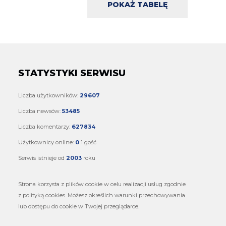
POKAŻ TABELĘ
STATYSTYKI SERWISU
Liczba użytkowników:
29607
Liczba newsów:
53485
Liczba komentarzy:
627834
Użytkownicy online:
0
1 gość
Serwis istnieje od
2003
roku
Strona korzysta z plików cookie w celu realizacji usług zgodnie
z polityką cookies. Możesz określich warunki przechowywania
lub dostępu do cookie w Twojej przeglądarce.