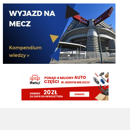
FENDI_SOSA
07.08.2026 16:10
Lucek!
FENDI_SOSA
07.08.2026 16:09
oni wygrali z cwe. he
FENDI_SOSA
07.08.2026 16:09
u he jutro z gadami z j?!
martins2000
07.08.2026 16:09
Prawdopodobny skład na jutrzejszy sparing z Interem (Sky): Di Gregorio -
Kalulu, Bremer, Koopmeiners, Cambiaso - Locatelli Douglas Luiz -
Alajbegović, McKennie, Conceicao - David
FENDI_SOSA
07.08.2026 16:09
ty nie randi? he
FENDI_SOSA
07.08.2026 16:09
nerra co tam he