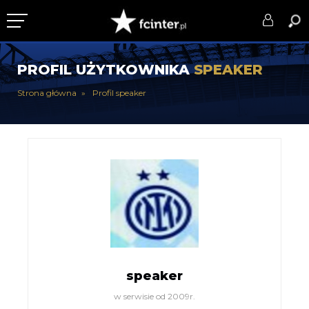
KLUB
PROFIL UŻYTKOWNIKA
SPEAKER
DRUŻYNA
Strona główna
Profil speaker
SERIE A
PUCHARY
DLA TIFOSICH
SERWIS
speaker
w serwisie od 2009r.