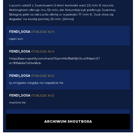
Lucumi ustalił z Juventusem 5-letni kontrakt wart 2,5 mln € rocznie.
Nottingham oferuje mu 3,5 mln, ale Kolumbijczyk preferuje Juventus.
Bologna póki co odrzuciła ofertę w wysokości 17 mln €. Juve chce się
dogadać na kwotę poniżej 25 mln. [Schira]
FENDI_SOSA
07.08.2026 16:14
capri sun
FENDI_SOSA
07.08.2026 16:14
https://open.spotify.com/track/1XpmMe95dk9jh3zuOMpeU2?
si=905de6a7a51a48cb
FENDI_SOSA
07.08.2026 16:12
ty smigales niegdys na napadzie he
FENDI_SOSA
07.08.2026 16:12
martins he
martins2000
07.08.2026 16:12
ARCHIWUM SHOUTBOXA
Atletico Madryt chce sprzedać Alexandra Sorlotha i oczekuje za niego ok. 40
mln €. Norweg jest otwarty na transfer do ligi tureckiej, jeżeli tylko dostanie
bardzo dobry kontrakt. Jeśli Sorloth odejdzie, Atletico będzie chciało
ściągnąć Dusana Vlahovicia. [Moretto]