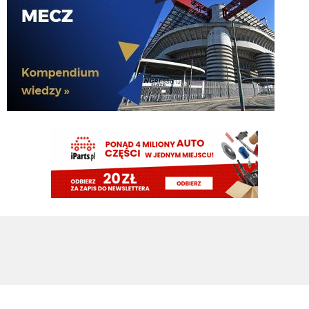
Claudio
08.08.2026 22:00
37 latek najlepszy na boisku....
Claudio
08.08.2026 22:00
https://www.flashscore.pl/mecz/pilka-nozna/psv-M9UEHJWi/sittard-
YH8HX5iP/szczegoly/sklady/?mid=UHdsRvC7
pluto11
08.08.2026 21:34
Noge
pluto11
08.08.2026 21:34
Chłop ma 37 lat jedyne co może urwać to
nife albo ahillesa
Rafi23
08.08.2026 21:15
Oglądam PSV, Perisic dupy nie urywa
Piotrek85
08.08.2026 19:18
Dołożę do wahadłowego😃