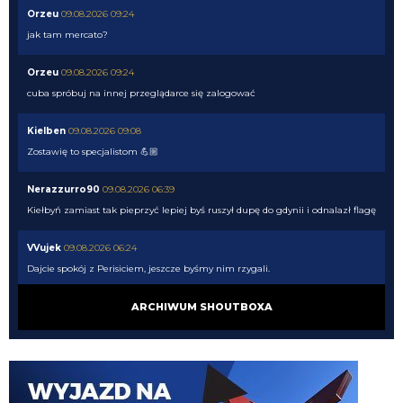
Orzeu
09.08.2026 09:24
jak tam mercato?
Orzeu
09.08.2026 09:24
cuba spróbuj na innej przeglądarce się zalogować
Kielben
09.08.2026 09:08
Zostawię to specjalistom 💪🏼
Nerazzurro90
09.08.2026 06:39
Kiełbyń zamiast tak pieprzyć lepiej byś ruszył dupę do gdynii i odnalazł flagę
VVujek
09.08.2026 06:24
Dajcie spokój z Perisiciem, jeszcze byśmy nim rzygali.
Kielben
09.08.2026 01:00
ARCHIWUM SHOUTBOXA
Gorszy niż LH by nie był, a jak mamy nie wziąć nikogo, to już wolę Ivana, ale
pewnie PSV go nie puści jak im rogi robotę 😁
Kielben
09.08.2026 00:59
Swoje by jeszcze zrobił u nas 😉