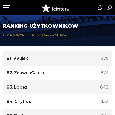
KLUB
RANKING UŻYTKOWNIKÓW
DRUŻYNA
Strona główna
Ranking użytkowników
SERIE A
PUCHARY
81.
VVujek
875
DLA TIFOSICH
82.
ZnawcaCalcio
874
SERWIS
83.
Lopez
848
84.
Chytrus
832