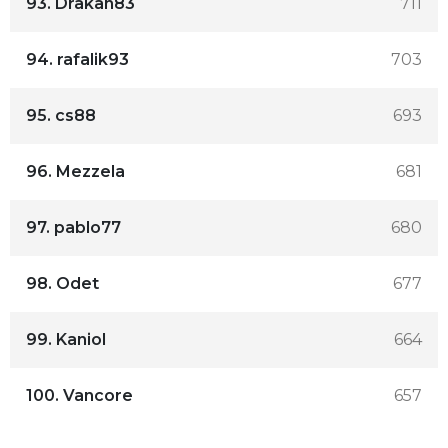
93.
Drakan83
711
94.
rafalik93
703
95.
cs88
693
96.
Mezzela
681
97.
pablo77
680
98.
Odet
677
99.
Kaniol
664
100.
Vancore
657