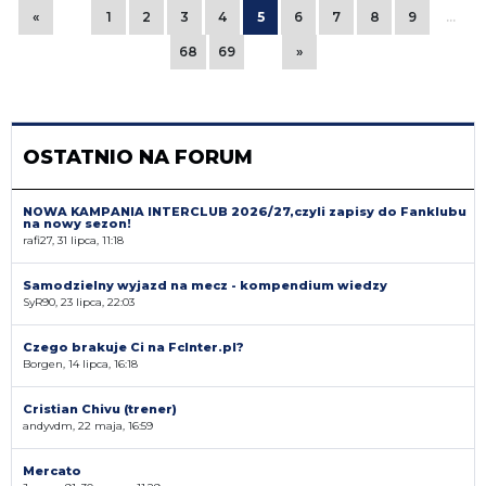
«
1
2
3
4
5
6
7
8
9
…
68
69
»
OSTATNIO NA FORUM
NOWA KAMPANIA INTERCLUB 2026/27,czyli zapisy do Fanklubu
na nowy sezon!
rafi27, 31 lipca, 11:18
Samodzielny wyjazd na mecz - kompendium wiedzy
SyR90, 23 lipca, 22:03
Czego brakuje Ci na FcInter.pl?
Borgen, 14 lipca, 16:18
Cristian Chivu (trener)
andyvdm, 22 maja, 16:59
Mercato