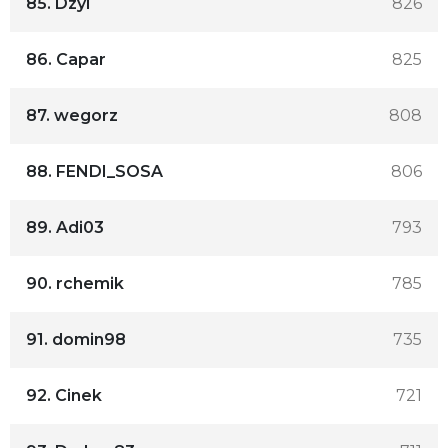
85.
Dzyl
826
86.
Capar
825
87.
wegorz
808
88.
FENDI_SOSA
806
89.
Adi03
793
90.
rchemik
785
91.
domin98
735
92.
Cinek
721