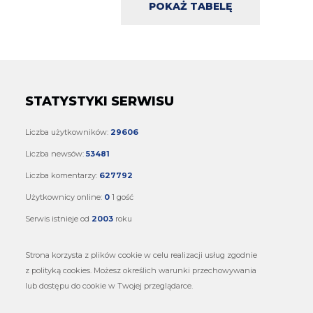
POKAŻ TABELĘ
STATYSTYKI SERWISU
Liczba użytkowników:
29606
Liczba newsów:
53481
Liczba komentarzy:
627792
Użytkownicy online:
0
1 gość
Serwis istnieje od
2003
roku
Strona korzysta z plików cookie w celu realizacji usług zgodnie
z polityką cookies. Możesz określich warunki przechowywania
lub dostępu do cookie w Twojej przeglądarce.