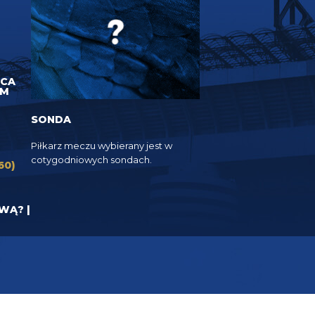
UCA
EM
SONDA
Piłkarz meczu wybierany jest w
cotygodniowych sondach.
60)
YWĄ? |