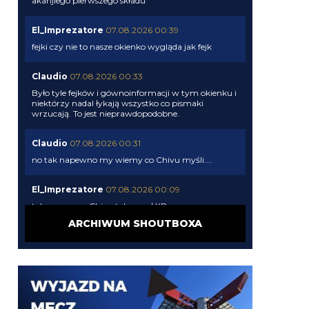
akanjiego pierwszego składu
El_Imprezatore
07.08.2026 00:39
fejki czy nie to nasze okienko wygląda jak fejk
Claudio
07.08.2026 00:33
Było tyle fejków i gównoinformacji w tym okienku i
niektórzy nadal łykają wszystko co pismaki
wrzucają. To jest nieprawdopodobne.
Claudio
07.08.2026 00:31
no tak napewno my wiemy co Chivu myśli....
El_Imprezatore
07.08.2026 00:09
tak na pewno Chivu tak uznał XD
ARCHIWUM SHOUTBOXA
Claudio
06.08.2026 23:58
pismaki zawsze maja info z opoznieniem. Moze juz
dawno dali sobie spokoj z Romero. To wiedza tylko
wewnatrz Interu
Claudio
06.08.2026 23:57