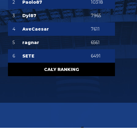
2
Paolo87
10318
FENDI_SOSA
06.08.2026 22:15
Ważniejsze mamy pozycje do obstawienia
3
Dyl87
7965
FENDI_SOSA
06.08.2026 22:15
4
AveCaesar
7611
Ten romero niby ok ale nie ma na niego ciśnienia i
tak
5
ragnar
6561
Nerazzurro90
06.08.2026 21:59
6
SETE
6491
Jones to juz dawno ma w dupie azalio tego całego
od stycznia go ściąga i nie może
CAŁY RANKING
chonciak
06.08.2026 21:55
Odejdzie Pavard to przyjdzie romero. Odejdzie
asslani i frattesi to może przyjdzie curtis jones
chonciak
06.08.2026 21:54
Rebelde jaki plac budowy ?XD Nikt budowy nie
rozpoczął w tym sezonie xd Oni tylko podmieniają
materiały.
Rebelde
06.08.2026 21:34