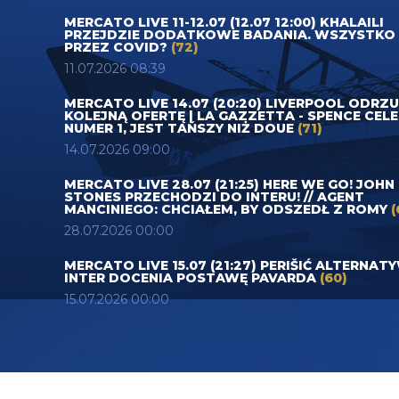
MERCATO LIVE 11-12.07 (12.07 12:00) KHALAILI
PRZEJDZIE DODATKOWE BADANIA. WSZYSTKO
PRZEZ COVID?
(72)
11.07.2026 08:39
MERCATO LIVE 14.07 (20:20) LIVERPOOL ODRZ
KOLEJNĄ OFERTĘ | LA GAZZETTA - SPENCE CEL
NUMER 1, JEST TAŃSZY NIŻ DOUE
(71)
14.07.2026 09:00
MERCATO LIVE 28.07 (21:25) HERE WE GO! JOHN
STONES PRZECHODZI DO INTERU! // AGENT
MANCINIEGO: CHCIAŁEM, BY ODSZEDŁ Z ROMY
(
28.07.2026 00:00
MERCATO LIVE 15.07 (21:27) PERIŠIĆ ALTERNAT
INTER DOCENIA POSTAWĘ PAVARDA
(60)
15.07.2026 00:00