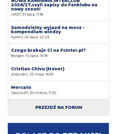
NOWA KAMPANIA INTERCLUB
2026/27,czyli zapisy do Fanklubu na
nowy sezon!
rafi27, 31 lipca, 11:18
Samodzielny wyjazd na mecz -
kompendium wiedzy
SyR90, 23 lipca, 22:03
Czego brakuje Ci na FcInter.pl?
Borgen, 14 lipca, 16:18
Cristian Chivu (trener)
andyvdm, 22 maja, 16:59
Mercato
Jaszczu91, 30 marca, 11:29
PRZEJDŹ NA FORUM