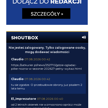
SHOUTBOX
Nie jesteś zalogowany. Tylko zalogowane osoby,
mogą dodawać wiadomości
Claudio
07.08.2026 00:42
https://satkurier.pl/news/252170/gdzie-ogladac-
pilke-nozna-w-sezonie-202627-pelny-wykaz.html
Claudio
07.08.2026 00:42
tu sie zgodze. O przebudowie obrony juz pisalem 2
lata temu
El_Imprezatore
07.08.2026 00:40
od 2 letnich okienek nie wzmocniono oprócz może