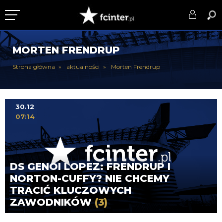
KLUB
MORTEN FRENDRUP
DRUŻYNA
Strona główna
aktualności
Morten Frendrup
SERIE A
PUCHARY
30.12
07:14
DLA TIFOSICH
SERWIS
DS GENOI LOPEZ: FRENDRUP I
NORTON-CUFFY? NIE CHCEMY
TRACIĆ KLUCZOWYCH
ZAWODNIKÓW
(3)