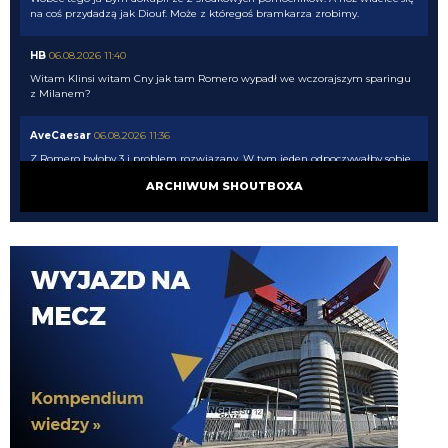
na coś przydadzą jak Diouf. Może z któregoś bramkarza zrobimy.
HB
06.08.2026 11:40
Witam Klinsi witam Cny jak tam Romero wypadł we wczorajszym sparingu
z Milanem?
AveCaesar
06.08.2026 11:36
Z Romero byłoby 3 i problem rozwiązany. W tym jeden odpoczywałby sobie
na ławce.
ARCHIWUM SHOUTBOXA
AveCaesar
06.08.2026 11:34
Gorzej, że przy pozostaniu Pavarda nie mamy centralnego na ławce. Tylko
dwóch obrońców w kadrze może tak zagrać - Stones i Akanji.
Kielben
06.08.2026 11:29
I pójdzie do Atletico
Kielben
06.08.2026 11:29
Pavard nie odejdzie, także temat Romero jest zamknięty według mnie.
Nerazzurro90
06.08.2026 11:22