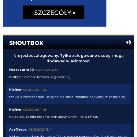
SHOUTBOX
Nie jesteś zalogowany. Tylko zalogowane osoby, mogą
dodawać wiadomości
Nerazzurro90
06.08.2026 12:06
Kiełbyń ale moze troszeczke grzeczniej
Kielben
06.08.2026 11:46
tzn Aslle nawet chciała Bologna, ale chciał zarabiać najwięcej w zespole xd
Kielben
06.08.2026 11:45
Najgorzej, że nikt nie chce tych ancymonów - Aslla i Fratt...
AveCaesar
06.08.2026 11:44
Wobec tego ja bym dokupił ze 2 środkowych pomocników. A nóż widelec się