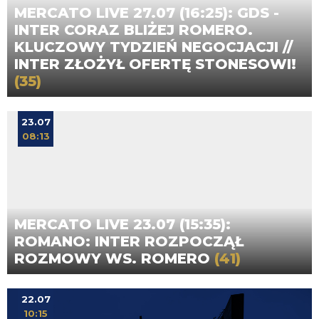
MERCATO LIVE 27.07 (16:25): GDS -
INTER CORAZ BLIŻEJ ROMERO.
KLUCZOWY TYDZIEŃ NEGOCJACJI //
INTER ZŁOŻYŁ OFERTĘ STONESOWI!
(35)
23.07
08:13
MERCATO LIVE 23.07 (15:35):
ROMANO: INTER ROZPOCZĄŁ
ROZMOWY WS. ROMERO
(41)
22.07
10:15