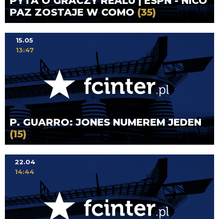
PYTA O GRACZY REALU | ESPN - NICO
PAZ ZOSTAJE W COMO
(35)
15.05
13:47
P. GUARRO: JONES NUMEREM JEDEN
(15)
22.04
14:44