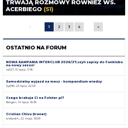
TRWAJĄ ROZMOWY RÓWNIEŻ WS.
ACERBIEGO
(51)
«
1
2
3
4
»
OSTATNIO NA FORUM
NOWA KAMPANIA INTERCLUB 2026/27,czyli zapisy do Fanklubu
na nowy sezon!
rafi27, 31 lipca, 11:18
Samodzielny wyjazd na mecz - kompendium wiedzy
SyR90, 23 lipca, 22:03
Czego brakuje Ci na FcInter.pl?
Borgen, 14 lipca, 16:18
Cristian Chivu (trener)
andyvdm, 22 maja, 16:59