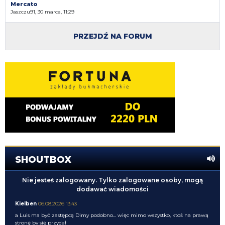
Mercato
Jaszczu91, 30 marca, 11:29
PRZEJDŹ NA FORUM
SHOUTBOX
Nie jesteś zalogowany. Tylko zalogowane osoby, mogą
dodawać wiadomości
Kielben
06.08.2026 13:43
a Luis ma być zastępcą Dimy podobno... więc mimo wszystko, ktoś na prawą
stronę by się przydał