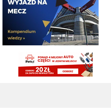
Kredence
06.08.2026 13:32
No, specjalnie to robią
Sub-Zero
06.08.2026 13:32
Oczywiście, że sie dogada. Romero z Atletico jest łączony conajmniej od 2024
roku. Trenerem jest jego rodak Argentyńczyk. Piłkarz tego kierunku na
pewno nie odrzuci
Kielben
06.08.2026 13:32
My to lubimy tak czekać do samego końca, aż nam ktoś inny podbierze cel
transferowy
Kielben
06.08.2026 13:32
No to już w ogóle będzie hit
Chuchu
06.08.2026 13:31
Śmiesznie będzie, jak wypchniemy Pavarda, a Romero w międzyczasie się
doogada z Atletico
Kredence
06.08.2026 13:31
No Stanko nie przyszedł, nie zapłacono za niego 23 mln