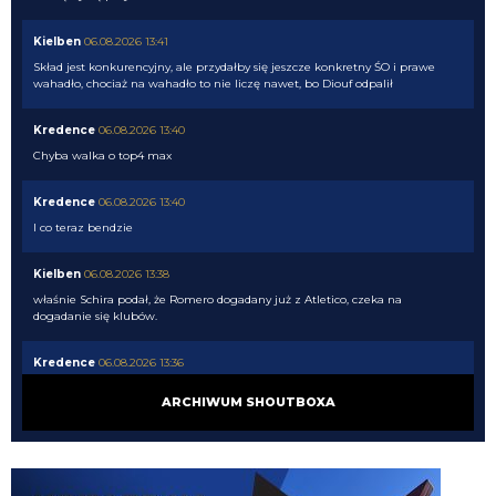
Kielben
06.08.2026 13:41
Skład jest konkurencyjny, ale przydałby się jeszcze konkretny ŚO i prawe
wahadło, chociaż na wahadło to nie liczę nawet, bo Diouf odpalił
Kredence
06.08.2026 13:40
Chyba walka o top4 max
Kredence
06.08.2026 13:40
I co teraz bendzie
Kielben
06.08.2026 13:38
właśnie Schira podał, że Romero dogadany już z Atletico, czeka na
dogadanie się klubów.
Kredence
06.08.2026 13:36
No może tak będzie .......
ARCHIWUM SHOUTBOXA
Kielben
06.08.2026 13:34
coś czuje, że z tym Romero to będzie jak z Lookmanem i Palestrą...