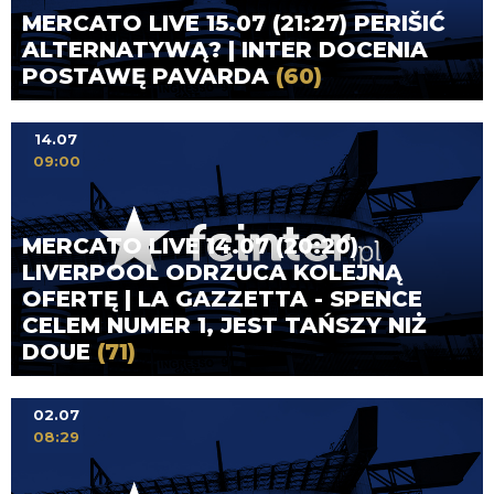
MERCATO LIVE 15.07 (21:27) PERIŠIĆ
ALTERNATYWĄ? | INTER DOCENIA
POSTAWĘ PAVARDA
(60)
14.07
09:00
MERCATO LIVE 14.07 (20:20)
LIVERPOOL ODRZUCA KOLEJNĄ
OFERTĘ | LA GAZZETTA - SPENCE
CELEM NUMER 1, JEST TAŃSZY NIŻ
DOUE
(71)
02.07
08:29