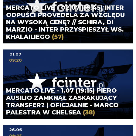
MERCATO LIVE - 02.07 (16:45) INTER
ODPUŚCI PROVEDELA ZA WZGLĘDU
NA WYSOKĄ CENĘ? // SCHIRA, DI
MARZIO - INTER PRZYSPIESZYŁ WS.
KHALAILIEGO
(57)
01.07
09:20
MERCATO LIVE - 1.07 (19:15) PIERO
AUSILIO ZAMKNĄŁ ZASKAKUJĄCY
TRANSFER? | OFICJALNIE - MARCO
PALESTRA W CHELSEA
(38)
26.06
08:05