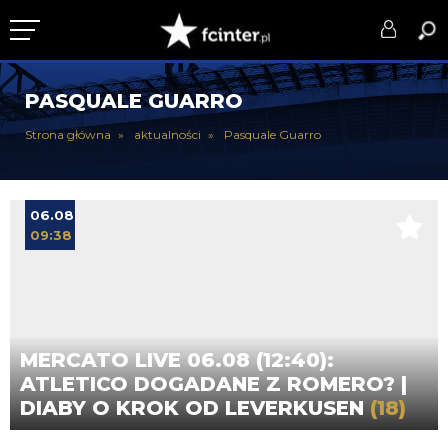
KLUB
PASQUALE GUARRO
DRUŻYNA
Strona główna
aktualności
Pasquale Guarro
SERIE A
PUCHARY
06.08
09:38
DLA TIFOSICH
SERWIS
MERCATO LIVE 06.08 (12:40):
ATLETICO DOGADANE Z ROMERO? |
DIABY O KROK OD LEVERKUSEN
(18)