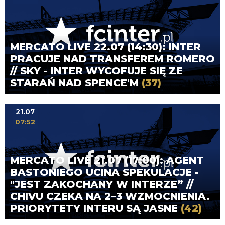
MERCATO LIVE 22.07 (14:30): INTER
PRACUJE NAD TRANSFEREM ROMERO
// SKY - INTER WYCOFUJE SIĘ ZE
STARAŃ NAD SPENCE'M
(37)
21.07
07:52
MERCATO LIVE 21.07 (17:00): AGENT
BASTONIEGO UCINA SPEKULACJE -
"JEST ZAKOCHANY W INTERZE” //
CHIVU CZEKA NA 2–3 WZMOCNIENIA.
PRIORYTETY INTERU SĄ JASNE
(42)