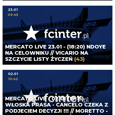
23.01
09:45
MERCATO LIVE 23.01 - (18:20) NDOYE
NA CELOWNIKU // VICARIO NA
SZCZYCIE LISTY ŻYCZEŃ
(43)
02.01
10:42
MERCATO LIVE - 02.01 (19:15)
WŁOSKA PRASA - CANCELO CZEKA Z
PODJECIEM DECYZJI !!! // MORETTO -