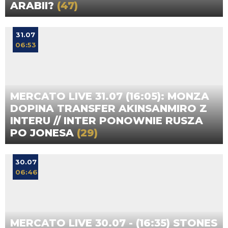
ARABII?
(47)
31.07
06:53
MERCATO LIVE 31.07 (16:05): MONZA
DOPINA TRANSFER AKINSANMIRO Z
INTERU // INTER PONOWNIE RUSZA
PO JONESA
(29)
30.07
06:46
MERCATO LIVE 30.07 - (16:35) STONES