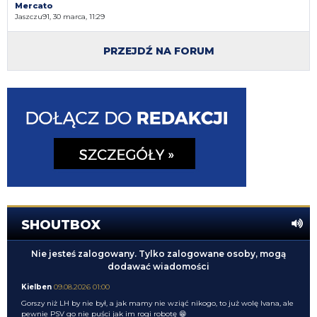
Mercato
Jaszczu91, 30 marca, 11:29
PRZEJDŹ NA FORUM
SHOUTBOX
Nie jesteś zalogowany. Tylko zalogowane osoby, mogą
dodawać wiadomości
Kielben
09.08.2026 01:00
Gorszy niż LH by nie był, a jak mamy nie wziąć nikogo, to już wolę Ivana, ale
pewnie PSV go nie puści jak im rogi robotę 😁