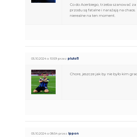
Co do Acerbiego, trzeba szanować za to
przodu są fatalne i narażają na chao
nierealne na ten moment.
05.10.2024 o 10:59 przez
pluto11
Chore, jeszcze jak by nie było kim 
05.10.2024 o 08:54 przez
Ippon