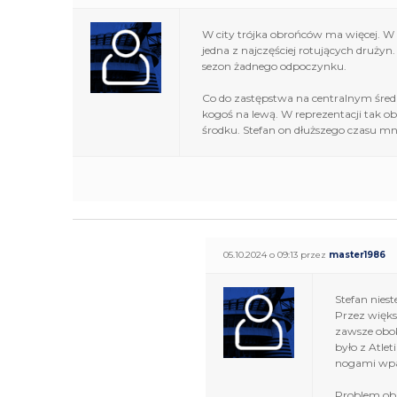
W city trójka obrońców ma więcej. W 
jedna z najczęściej rotujących drużyn.
sezon żadnego odpoczynku.
Co do zastępstwa na centralnym średn
kogoś na lewą. W reprezentacji tak obe
środku. Stefan on dłuższego czasu mn
05.10.2024 o 09:13 przez
master1986
Stefan nies
Przez więks
zawsze obok
było z Atle
nogami wpa
Problem obr