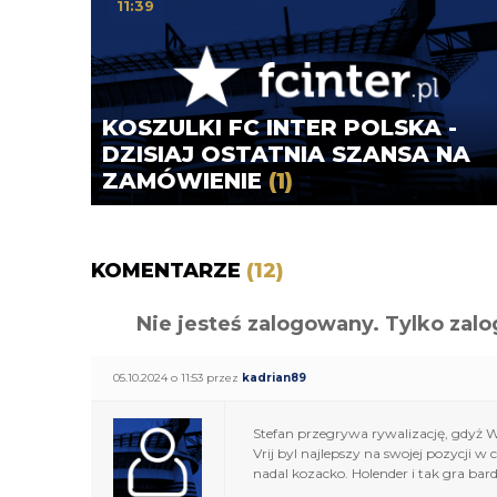
11:39
KOSZULKI FC INTER POLSKA -
DZISIAJ OSTATNIA SZANSA NA
ZAMÓWIENIE
(1)
KOMENTARZE
(12)
Nie jesteś zalogowany. Tylko z
05.10.2024 o 11:53 przez
kadrian89
Stefan przegrywa rywalizację, gdyż 
Vrij byl najlepszy na swojej pozycji
nadal kozacko. Holender i tak gra bar