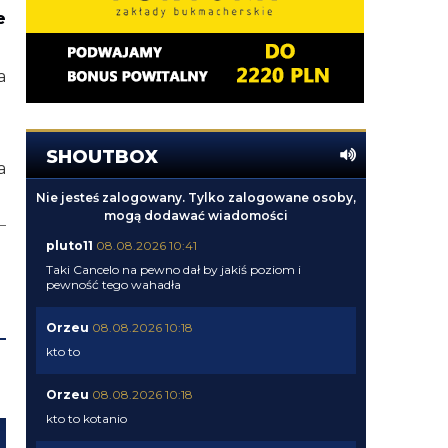
e
a
SHOUTBOX
a
Nie jesteś zalogowany. Tylko zalogowane osoby,
mogą dodawać wiadomości
pluto11
08.08.2026 10:41
Taki Cancelo na pewno dał by jakiś poziom i
pewność tego wahadła
Orzeu
08.08.2026 10:18
kto to
Orzeu
08.08.2026 10:18
kto to kotanio