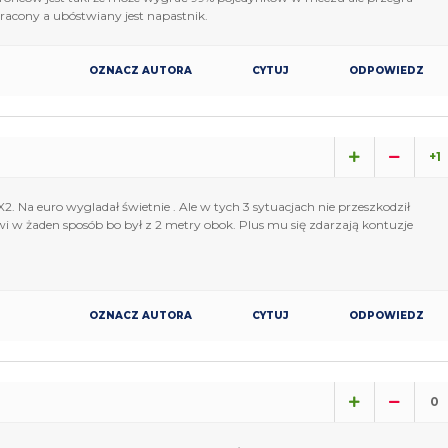
stracony a ubóstwiany jest napastnik.
OZNACZ AUTORA
CYTUJ
ODPOWIEDZ
+1
2. Na euro wygladał świetnie . Ale w tych 3 sytuacjach nie przeszkodził
i w żaden sposób bo był z 2 metry obok. Plus mu się zdarzają kontuzje
OZNACZ AUTORA
CYTUJ
ODPOWIEDZ
0