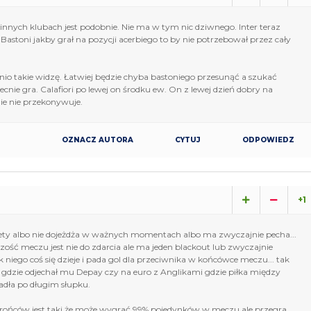
innych klubach jest podobnie. Nie ma w tym nic dziwnego. Inter teraz
 Bastoni jakby grał na pozycji acerbiego to by nie potrzebował przez cały
io takie widzę. Łatwiej będzie chyba bastoniego przesunąć a szukać
cnie gra. Calafiori po lewej on środku ew. On z lewej dzień dobry na
ie nie przekonywuje.
OZNACZ AUTORA
CYTUJ
ODPOWIEDZ
+1
tety albo nie dojeżdża w ważnych momentach albo ma zwyczajnie pecha...
zość meczu jest nie do zdarcia ale ma jeden blackout lub zwyczajnie
 niego coś się dzieje i pada gol dla przeciwnika w końcówce meczu... tak
ti gdzie odjechał mu Depay czy na euro z Anglikami gdzie piłka między
dła po długim słupku.
ońców jest taki że może wygrać 99% pojedynków w meczu ale przegra