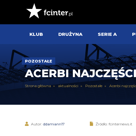
KLUB
DRUŻYNA
SERIE A
P
POZOSTAŁE
ACERBI NAJCZĘŚC
Strona główna
aktualności
Pozostałe
Acerbi najczęś
Autor:
ddamiann17
Źródło: fcinternews.it