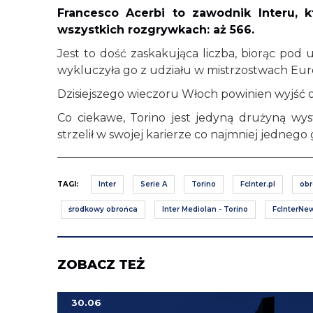
Francesco Acerbi to zawodnik Interu, 
wszystkich rozgrywkach: aż 566.
Jest to dość zaskakująca liczba, biorąc po
wykluczyła go z udziału w mistrzostwach Eur
Dzisiejszego wieczoru Włoch powinien wyjść 
Co ciekawe, Torino jest jedyną drużyną wy
strzelił w swojej karierze co najmniej jednego g
TAGI:
Inter
Serie A
Torino
FcInter.pl
ob
środkowy obrońca
Inter Mediolan - Torino
FcInterNew
ZOBACZ TEŻ
30.06