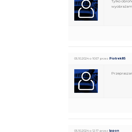
Tylko obrońc
wyobrażam 
05.10.2024 o 10:57 przez
Piotrek85
Przepraszam
05.10.2024 o 12:17 przez
Ippon