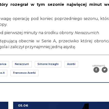
który rozegrał w tym sezonie najwięcej minut w
d uwagę operację pod koniec poprzedniego sezonu, któr
opy.
od pierwszej minuty na środku obrony
Nerazzurrich
.
stępującą obecnie w Serie A, przeciwko której obrońc
ola i zaliczył przynajmniej jedną asystę.
rońca
Nerazzurri
Simone Inzaghi
Acerbi
udostępnij
s.it
Francesco Acerbi
05.06