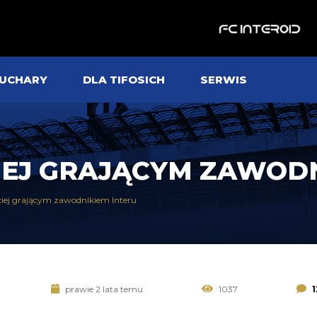
UCHARY
DLA TIFOSICH
SERWIS
IEJ GRAJĄCYM ZAWOD
ciej grającym zawodnikiem Interu
prawie 2 lata temu
1037
1