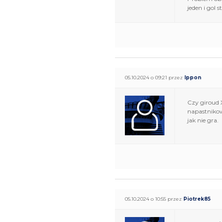
jeden i gol 
05.10.2024 o 09:21 przez
Ippon
Czy giroud X
napastnikow
jak nie gra.
05.10.2024 o 10:55 przez
Piotrek85