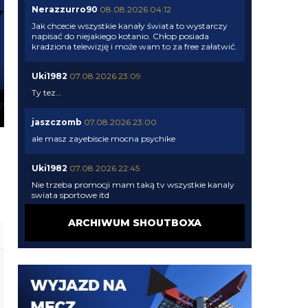
Nerazzurro90
08.08.2026 04:12
Jak chcecie wszystkie kanały świata to wystarczy
napisać do niejakiego kotanio. Chłop posiada
kradziona telewizję i może wam to za free załatwić.
Uki1982
07.08.2026 23:09
Ty tez...
jaszczomb
07.08.2026 23:00
ale masz zayebiscie mocna psychike
Uki1982
07.08.2026 22:45
Nie trzeba promocji mam taką tv wszystkie kanaly
swiata sportowe itd
ARCHIWUM SHOUTBOXA
G3nesis
07.08.2026 20:47
Bierzmy go, nic lepszego nie znajdziemy
G3nesis
07.08.2026 20:47
Nie chcą go ponownie wypożyczyć, tylko sprzedaż
definitywna wchodzi w grę