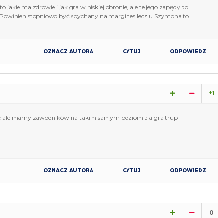
 jakie ma zdrowie i jak gra w niskiej obronie, ale te jego zapędy do
s. Powinien stopniowo być spychany na margines lecz u Szymona to
OZNACZ AUTORA
CYTUJ
ODPOWIEDZ
+1
grac ale mamy zawodników na takim samym poziomie a gra trup
OZNACZ AUTORA
CYTUJ
ODPOWIEDZ
0