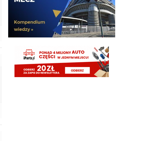
G3nesis
07.08.2026 20:47
Cancelo wrócił do Al Hilal
Nerazzurro90
07.08.2026 19:42
Botmon publicznie czci zmarlego bandyte
piscitelliego brak slow obraz nedzy i rozpaczy
G3nesis
07.08.2026 19:15
Jak tam Adriano, co słychać
G3nesis
07.08.2026 19:15
Hehe 😁
FENDI_SOSA
07.08.2026 18:56
Adriano ty already dead a nie forever he xd
FENDI_SOSA
07.08.2026 18:56
Oleeks ciśnij go he
Adriano_forever
07.08.2026 18:30