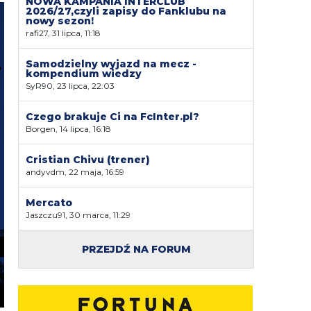
NOWA KAMPANIA INTERCLUB
2026/27,czyli zapisy do Fanklubu na
nowy sezon!
rafi27, 31 lipca, 11:18
Samodzielny wyjazd na mecz -
kompendium wiedzy
SyR90, 23 lipca, 22:03
Czego brakuje Ci na FcInter.pl?
Borgen, 14 lipca, 16:18
Cristian Chivu (trener)
andyvdm, 22 maja, 16:59
Mercato
Jaszczu91, 30 marca, 11:29
PRZEJDŹ NA FORUM