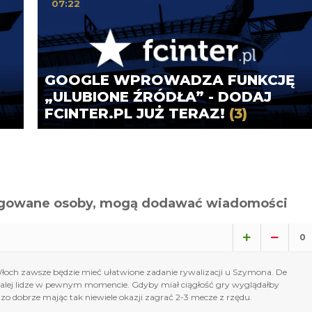
07:22
GOOGLE WPROWADZA FUNKCJĘ
„ULUBIONE ŹRÓDŁA” - DODAJ
FCINTER.PL JUŻ TERAZ!
(3)
alogowane osoby, mogą dodawać wiadomości
0
Włoch zawsze będzie mieć ułatwione zadanie rywalizacji u Szymona. De
 w calej lidze w pewnym momencie. Gdyby miał ciągłość gry wyglądałby
dzo dobrze mając tak niewiele okazji zagrać 2-3 mecze z rzędu.