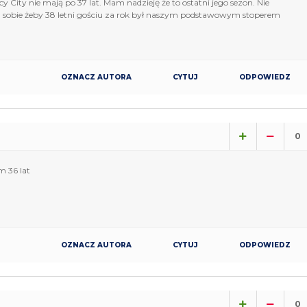
y City nie mają po 37 lat. Mam nadzieję że to ostatni jego sezon. Nie
sobie żeby 38 letni gościu za rok był naszym podstawowym stoperem
OZNACZ AUTORA
CYTUJ
ODPOWIEDZ
0
 36 lat
OZNACZ AUTORA
CYTUJ
ODPOWIEDZ
0