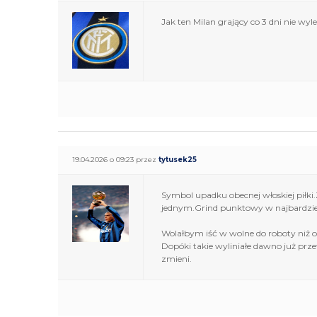
Jak ten Milan grający co 3 dni nie wy
19.04.2026 o 09:23 przez
tytusek25
Symbol upadku obecnej włoskiej pił
jednym.Grind punktowy w najbardziej
Wolałbym iść w wolne do roboty niż o
Dopóki takie wyliniałe dawno już prze
zmieni.