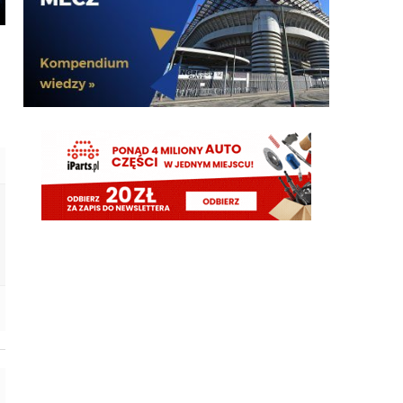
Spence z Tottenhamu 0 g 0 asyst a wielu go tu
chciało.
Cny
09.08.2026 21:23
plan idealny. kupujemy nortona za 15M, myślimy że
kopnie Ewa razy prosto piłkę i jakieś niukasyl czy
inne lids da za niego sto milionów później, w
rzeczywistości bujamy się z nim jak z islamskim
albancem
Klinsi64
09.08.2026 21:02
no i do Sebka Esposito bo on mentalnie też jest
murzynem
Klinsi64
09.08.2026 21:01
słabość VVujka do czarnych jest już legendarna
Klinsi64
09.08.2026 21:01
fajne śmiganie Nortona Puffy
Klinsi64
09.08.2026 21:00
43 mecze 2g 1a