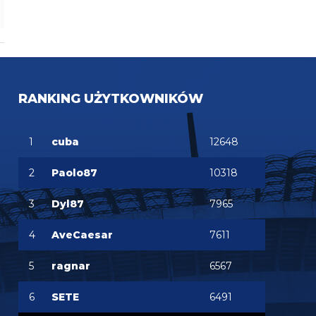
RANKING UŻYTKOWNIKÓW
1
cuba
12648
2
Paolo87
10318
3
Dyl87
7965
4
AveCaesar
7611
5
ragnar
6567
6
SETE
6491