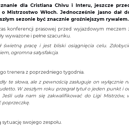
uznanie dla Cristiana Chivu i Interu, jeszcze prze
 o
Mistrzostwo Włoch. Jednocześnie jasno dał d
yszłym sezonie być znacznie groźniejszym rywalem.
czas konferencji prasowej przed wyjazdowym meczem 
yły wyważone i pełne szacunku.
świetną pracę i jest bliski osiągnięcia celu. Zdobyci
iem, ogromna satysfakcja
.
go trenera z poprzedniego tygodnia.
ły te słowa, ale z pewnością zasługuje on wyłącznie n
cudetto. W zeszłym roku przegrał tytuł o jeden punkt i o
. Jeśli uda nam się zakwalifikować do Ligi Mistrzów, 
ć poprzeczkę
.
 sytuację swojego zespołu.