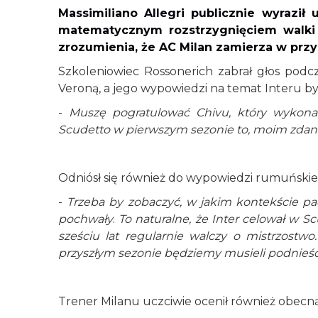
Massimiliano Allegri publicznie wyraził 
matematycznym rozstrzygnięciem walki
zrozumienia, że AC Milan zamierza w prz
Szkoleniowiec Rossonerich zabrał głos pod
Veroną, a jego wypowiedzi na temat Interu b
-
Muszę pogratulować Chivu, który wykonał 
Scudetto w pierwszym sezonie to, moim zdan
Odniósł się również do wypowiedzi rumuńskie
-
Trzeba by zobaczyć, w jakim kontekście pad
pochwały
.
To naturalne, że Inter celował w S
sześciu lat regularnie walczy o mistrzostwo
przyszłym sezonie będziemy musieli podnieś
Trener Milanu uczciwie ocenił również obecną