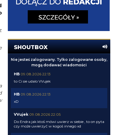
d
o
z
SHOUTBOX
e
Nie jesteś zalogowany. Tylko zalogowane osoby,
mogą dodawać wiadomości
HB
09.08.2026 22:13
to Ci sie udalo VVujek
a
d
HB
09.08.2026 22:13
w
xD
VVujek
09.08.2026 22:05
Do Endra jak ktoś mówi uwierz w siebie , to on pyta
czy może uwierzyć w kogoś innego xd