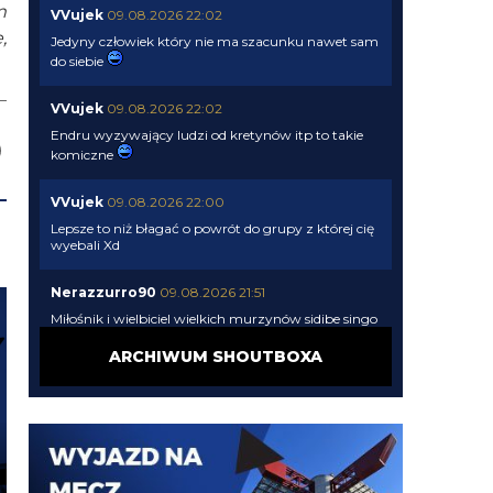
m
VVujek
09.08.2026 22:02
,
Jedyny człowiek który nie ma szacunku nawet sam
do siebie
VVujek
09.08.2026 22:02
Endru wyzywający ludzi od kretynów itp to takie
komiczne
VVujek
09.08.2026 22:00
Lepsze to niż błagać o powrót do grupy z której cię
wyebali Xd
Nerazzurro90
09.08.2026 21:51
Miłośnik i wielbiciel wielkich murzynów sidibe singo
pepe a teraz Norton cuffy oto niejaki wujek,
sodomitax zboczeniec
ARCHIWUM SHOUTBOXA
Endru
09.08.2026 21:31
I dalej chcą, a ty kretynie chciałes sidibe i pepe
VVujek
09.08.2026 21:24