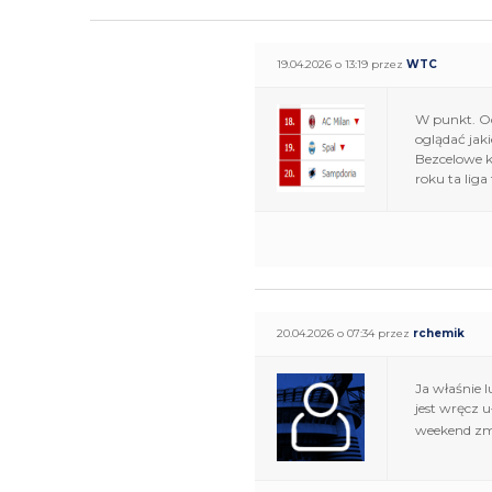
19.04.2026 o 13:19 przez
WTC
W punkt. Od
oglądać jaki
Bezcelowe k
roku ta liga 
20.04.2026 o 07:34 przez
rchemik
Ja właśnie l
jest wręcz u
weekend zmi