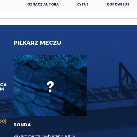
OZNACZ AUTORA
CYTUJ
ODPOWIEDZ
PIŁKARZ MECZU
UCA
EM
60)
SONDA
Piłkarz meczu wybierany jest w