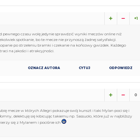
+1
 pewnego czasu wolę jedynie sprawdzić wyniki meczów online niż
ekolwiek spotkanie, bo te mecze nie przynoszą żadnej satysfakcji.
opanie po strzeleniu bramki i czekanie na końcowy gwizdek. Każdego
traci na jakości i atrakcyjności.
OZNACZ AUTORA
CYTUJ
ODPOWIEDZ
0
ubię mecze w których Allegri pokazuje swój kunszt i taki Mylan poci się i
łomny, delektuję się kibicując takiemu np. Sassuolo, które już w najbliższy
erzy się z Mylanem i pociśnie ich