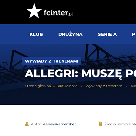
KLUB
DRUŻYNA
SERIE A
P
WYWIADY Z TRENERAMI
ALLEGRI: MUSZĘ
Strona główna
aktualności
Wywiady z trenerami
Al
Autor:
AlwaysRemember
Źródło: semprein