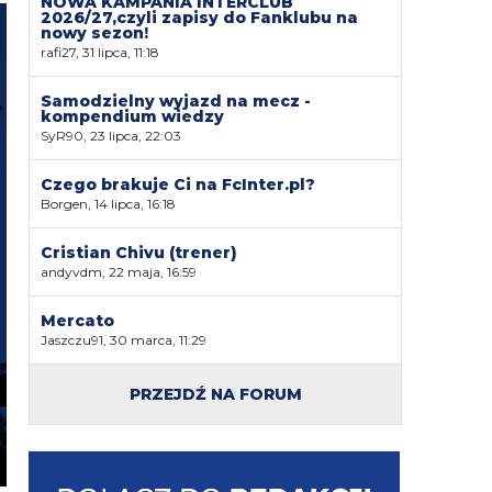
NOWA KAMPANIA INTERCLUB
2026/27,czyli zapisy do Fanklubu na
nowy sezon!
rafi27, 31 lipca, 11:18
Samodzielny wyjazd na mecz -
kompendium wiedzy
SyR90, 23 lipca, 22:03
Czego brakuje Ci na FcInter.pl?
Borgen, 14 lipca, 16:18
Cristian Chivu (trener)
andyvdm, 22 maja, 16:59
Mercato
Jaszczu91, 30 marca, 11:29
PRZEJDŹ NA FORUM