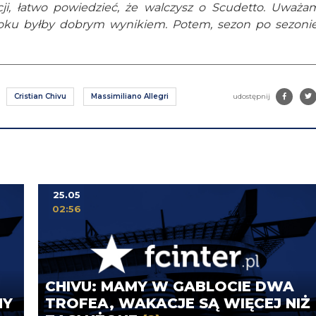
ji, łatwo powiedzieć, że walczysz o Scudetto. Uważa
roku byłby dobrym wynikiem. Potem, sezon po sezonie
Cristian Chivu
Massimiliano Allegri
udostępnij
25.05
02:56
CHIVU: MAMY W GABLOCIE DWA
MY
TROFEA, WAKACJE SĄ WIĘCEJ NIŻ