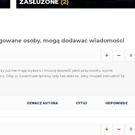
ZASŁUŻONE
(2)
alogowane osoby, mogą dodawać wiadomości
0
órzy już nie mają wyboru i muszą dowieźć jakiś przyzwoity wynik
eru. Oby w Juventusie sprawy szły tak dobrze, żeby musieli zatrudnić tę
OZNACZ AUTORA
CYTUJ
ODPOWIEDZ
0