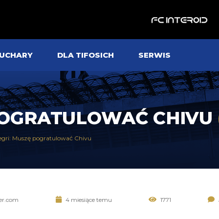
UCHARY
DLA TIFOSICH
SERWIS
 POGRATULOWAĆ CHIVU
legri: Muszę pogratulować Chivu
ter.com
4 miesiące temu
1771