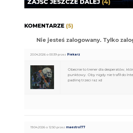
ZAJŚĆ JESZCZE DALEJ
(4)
KOMENTARZE
(5)
Nie jesteś zalogowany. Tylko z
20.04.2026 o 00:39 przez
Piekarz
Obecnie to trener dla desperatów, kt
punktowy. Oby nigdy nie trafił do Int
padlinę trzeci raz xd
19.04.2026 o 12:50 przez
maestro177