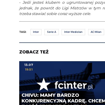
-
Jeśli jesteś klubem o ugruntowanej pozyc
jednak, że powrót do Ligi Mistrzów w tym 
trzeba stawiać sobie coraz wyższe cele
.
TAGI:
Inter
Serie A
Inter Mediolan
AC Milan
ZOBACZ TEŻ
13.07
19:51
CHIVU: MAMY BARDZO
KONKURENCYJNĄ KADRĘ. CHCE