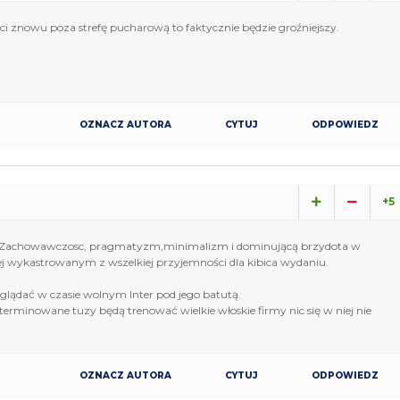
leci znowu poza strefę pucharową to faktycznie będzie groźniejszy.
OZNACZ AUTORA
CYTUJ
ODPOWIEDZ
+5
ki.Zachowawczosc, pragmatyzm,minimalizm i dominującą brzydota w
 wykastrowanym z wszelkiej przyjemności dla kibica wydaniu.
glądać w czasie wolnym Inter pod jego batutą.
terminowane tuzy będą trenować wielkie włoskie firmy nic się w niej nie
OZNACZ AUTORA
CYTUJ
ODPOWIEDZ