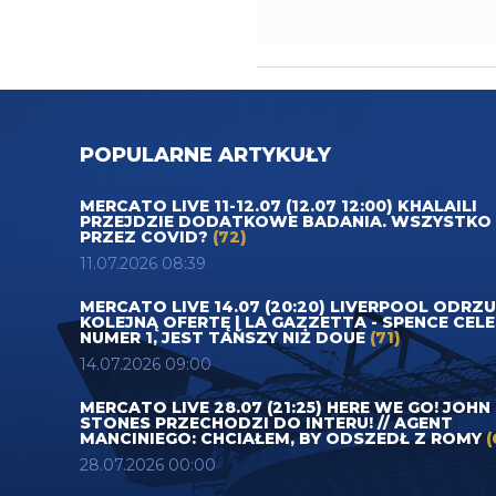
POPULARNE ARTYKUŁY
MERCATO LIVE 11-12.07 (12.07 12:00) KHALAILI
PRZEJDZIE DODATKOWE BADANIA. WSZYSTKO
PRZEZ COVID?
(72)
11.07.2026 08:39
MERCATO LIVE 14.07 (20:20) LIVERPOOL ODRZ
KOLEJNĄ OFERTĘ | LA GAZZETTA - SPENCE CEL
NUMER 1, JEST TAŃSZY NIŻ DOUE
(71)
14.07.2026 09:00
MERCATO LIVE 28.07 (21:25) HERE WE GO! JOHN
STONES PRZECHODZI DO INTERU! // AGENT
MANCINIEGO: CHCIAŁEM, BY ODSZEDŁ Z ROMY
(
28.07.2026 00:00