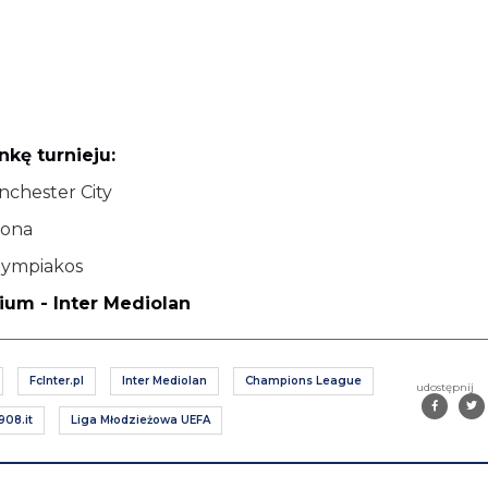
kę turnieju:
nchester City
lona
Olympiakos
ium - Inter Mediolan
FcInter.pl
Inter Mediolan
Champions League
udostępnij
908.it
Liga Młodzieżowa UEFA