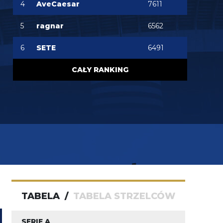
Perisic na wahadło, Juan Jesus ns obrone a 40mln z
4
AveCaesar
7611
powrotem do kieszeni Oaktree. Chyba mamy w
końcu realny plan. na te okienko.
5
ragnar
6562
6
SETE
6491
CAŁY RANKING
TABELA
/
TABELA STRZELCÓW
SERIE A