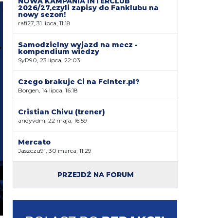
NOWA KAMPANIA INTERCLUB
2026/27,czyli zapisy do Fanklubu na
nowy sezon!
rafi27, 31 lipca, 11:18
Samodzielny wyjazd na mecz -
kompendium wiedzy
SyR90, 23 lipca, 22:03
Czego brakuje Ci na FcInter.pl?
Borgen, 14 lipca, 16:18
Cristian Chivu (trener)
andyvdm, 22 maja, 16:59
Mercato
Jaszczu91, 30 marca, 11:29
PRZEJDŹ NA FORUM