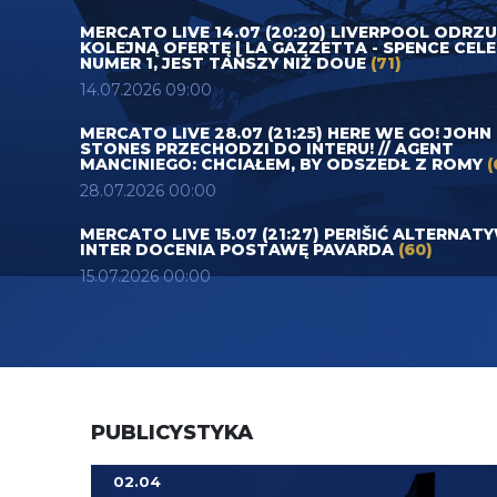
MERCATO LIVE 14.07 (20:20) LIVERPOOL ODRZ
KOLEJNĄ OFERTĘ | LA GAZZETTA - SPENCE CEL
NUMER 1, JEST TAŃSZY NIŻ DOUE
(71)
14.07.2026 09:00
MERCATO LIVE 28.07 (21:25) HERE WE GO! JOHN
STONES PRZECHODZI DO INTERU! // AGENT
MANCINIEGO: CHCIAŁEM, BY ODSZEDŁ Z ROMY
(
28.07.2026 00:00
MERCATO LIVE 15.07 (21:27) PERIŠIĆ ALTERNAT
INTER DOCENIA POSTAWĘ PAVARDA
(60)
15.07.2026 00:00
PUBLICYSTYKA
02.04