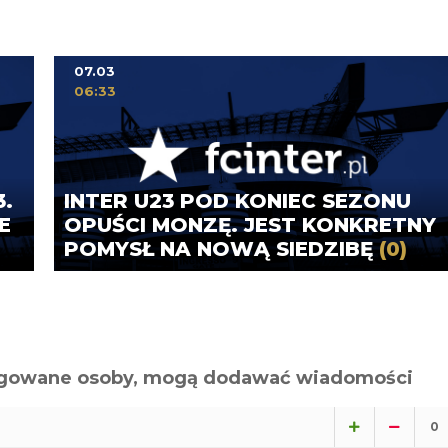
07.03
06:33
.
INTER U23 POD KONIEC SEZONU
E
OPUŚCI MONZĘ. JEST KONKRETNY
POMYSŁ NA NOWĄ SIEDZIBĘ
(0)
alogowane osoby, mogą dodawać wiadomości
0