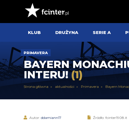
KLUB
DRUŻYNA
SERIE A
P
PRIMAVERA
BAYERN MONACHI
INTERU!
(1)
Strona główna
aktualności
Primavera
Bayern Monac
Autor:
ddamiann17
Źródło: fcinter1908.it