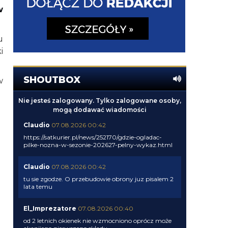
w
u
i
SHOUTBOX
w
Nie jesteś zalogowany. Tylko zalogowane osoby,
mogą dodawać wiadomości
Claudio
07.08.2026 00:42
https://satkurier.pl/news/252170/gdzie-ogladac-
pilke-nozna-w-sezonie-202627-pelny-wykaz.html
Claudio
07.08.2026 00:42
tu sie zgodze. O przebudowie obrony juz pisalem 2
lata temu
El_Imprezatore
07.08.2026 00:40
od 2 letnich okienek nie wzmocniono oprócz może