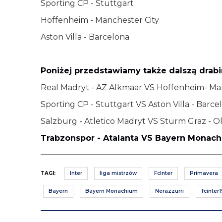
Sporting CP - Stuttgart
Hoffenheim - Manchester City
Aston Villa - Barcelona
Poniżej przedstawiamy także dalszą drabin
Real Madryt - AZ Alkmaar VS Hoffenheim- Ma
Sporting CP - Stuttgart VS Aston Villa - Barce
Salzburg - Atletico Madryt VS Sturm Graz - 
Trabzonspor - Atalanta VS Bayern Monach
TAGI:
Inter
liga mistrzów
FcInter
Primavera
Bayern
Bayern Monachium
Nerazzurri
fcinter1