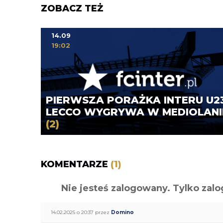
ZOBACZ TEŻ
14.09
19:02
PIERWSZA PORAŻKA INTERU U23
LECCO WYGRYWA W MEDIOLANI
(2)
KOMENTARZE
(1)
Nie jesteś zalogowany. Tylko z
14.02.2025 o 20:37 przez
Domino