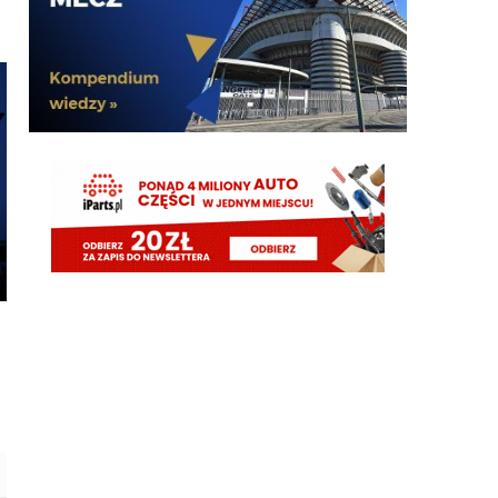
Żebyscie sie jeszcze nie zdziwili jak CHivu po
treningach uznal ze Pavard ma motywacje i
odpowiednie umiejetnosci i sam chce by zostal, a
kasa ma isc na inne pozycje
Jaworeq
06.08.2026 23:33
Pavard mvp w padla będzie w tym sezonie
HB
06.08.2026 23:14
Misterem X był Benjamin Pavard. Witamy w
Interze!
FENDI_SOSA
06.08.2026 22:16
Af*
FENDI_SOSA
06.08.2026 22:16
Ad
FENDI_SOSA
06.08.2026 22:15
A np jakby mieć wybierać jak cos czy hasto czy
romero to wole Włocha ad