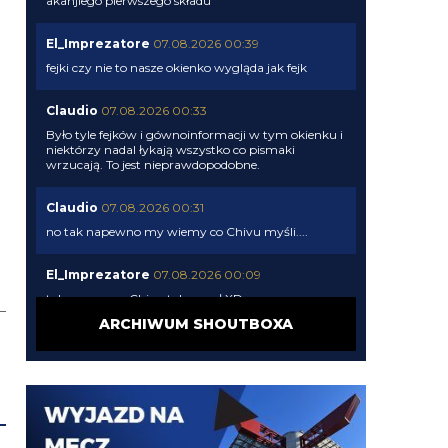
akanjiego pierwszego składu
El_Imprezatore
07.08.2026 00:39
fejki czy nie to nasze okienko wygląda jak fejk
Claudio
07.08.2026 00:33
Było tyle fejków i gównoinformacji w tym okienku i
niektórzy nadal łykają wszystko co pismaki
wrzucają. To jest nieprawdopodobne.
Claudio
07.08.2026 00:31
no tak napewno my wiemy co Chivu myśli....
El_Imprezatore
07.08.2026 00:09
tak na pewno Chivu tak uznał XD
ARCHIWUM SHOUTBOXA
Claudio
06.08.2026 23:58
pismaki zawsze maja info z opoznieniem. Moze juz
dawno dali sobie spokoj z Romero. To wiedza tylko
wewnatrz Interu
Claudio
06.08.2026 23:57