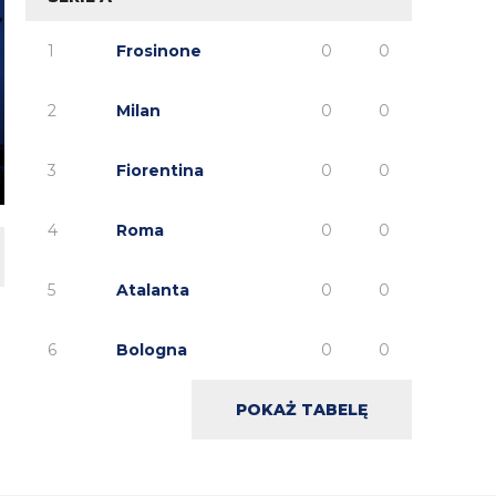
1
Frosinone
0
0
2
Milan
0
0
3
Fiorentina
0
0
4
Roma
0
0
5
Atalanta
0
0
6
Bologna
0
0
POKAŻ TABELĘ