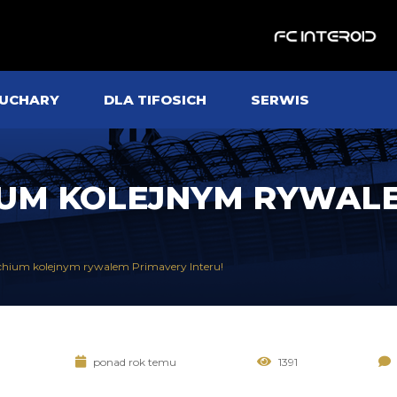
UCHARY
DLA TIFOSICH
SERWIS
UM KOLEJNYM RYWAL
hium kolejnym rywalem Primavery Interu!
ponad rok temu
1391