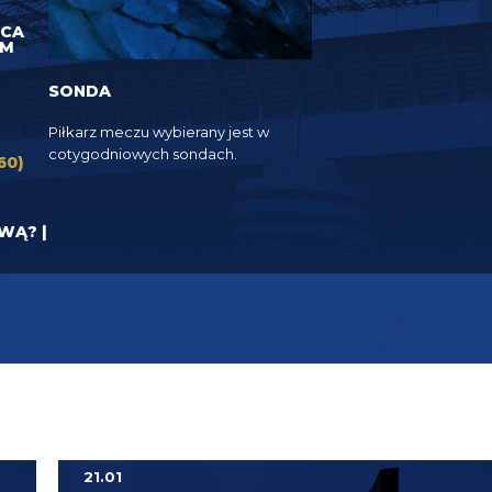
UCA
EM
SONDA
Piłkarz meczu wybierany jest w
cotygodniowych sondach.
60)
YWĄ? |
21.01