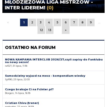
MŁODZIEŻOWA LIGA MISTRZÓW -
INTER LIDEREM!
(0)
«
1
2
3
4
5
6
7
8
9
…
12
13
»
OSTATNIO NA FORUM
NOWA KAMPANIA INTERCLUB 2026/27,czyli zapisy do Fanklubu
na nowy sezon!
rafi27, 31 lipca, 11:18
Samodzielny wyjazd na mecz - kompendium wiedzy
SyR90, 23 lipca, 22:03
Czego brakuje Ci na FcInter.pl?
Borgen, 14 lipca, 16:18
Cristian Chivu (trener)
andyvdm, 22 maja, 16:59