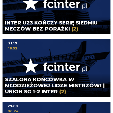
INTER U23 KOŃCZY SERIĘ SIEDMIU
MECZÓW BEZ PORAŻKI
(2)
21.10
16:52
SZALONA KOŃCÓWKA W
MŁODZIEŻOWEJ LIDZE MISTRZÓW! |
UNION SG 1-2 INTER
(2)
29.09
06:24