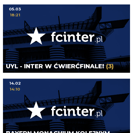
05.03
18:21
UYL - INTER W ĆWIERĆFINALE!
(3)
14.02
14:10