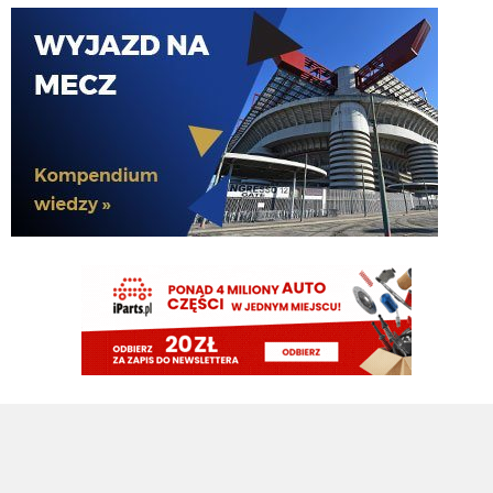
Cyrax
06.08.2026 19:37
Bekowe te doniesienia i całe mercato. Po fiasku z Palestrą: "Pieniądze
zostaną zainwestowane w klasowego obrońcę". Teraz podają, że Romero
blisko Ateltico i pojawiło się "Pieniądze zaoszczędzone na Romero zostaną
przeznaczone na Jonesa". Za tydzień zapewne "Pieniądze zaoszczędzone
na Dżonsie zostaną wydane zimą". To okienko póki co przebija wszystko
Claudio
06.08.2026 19:21
Oby tak blisko jak Palestra Interu
Claudio
06.08.2026 19:21
Argentynskie media: Romero blisko Atletico.
Rebelde
06.08.2026 18:51
A do obrony ściągną Ostigarda z Genoa i będą wmawiać że Stones to od
poczatku był kupowany do pierwszego składu, bo jest wybitny
Rebelde
06.08.2026 18:50
zaraz napiszą że te 40mln "zaoszczędzone" na Romero to zostanie
zainwestowane w Jonesa.... Oczywiście najpierw musi odejść Frattesi i Asllani
G3nesis
06.08.2026 18:47