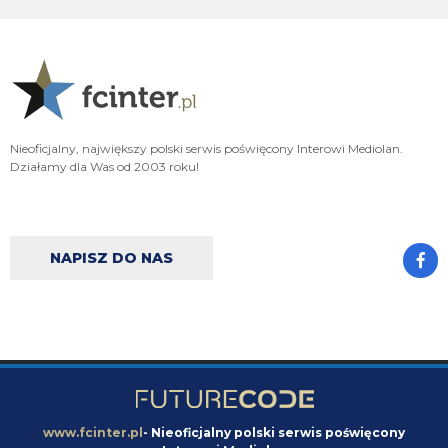
Kapelutek michellaga jeszcze tu zagląda?
Klinsi64
06.08.2026 18:23
o ile sytuacje z Palestrą można usprawiedliwić,Khalaili to chore wymogi
CONI tak sytuacja z Romero to kompro potężne
Cyrax
06.08.2026 18:04
Nieoficjalny, największy polski serwis poświęcony Interowi Mediolan.
Strona ostatnio śmiga niczym Inter na rynku transferowym
Działamy dla Was od 2003 roku!
Cny
06.08.2026 17:26
jak nie czujesz pewnej różnicy to twoja sprawa
NAPISZ DO NAS
Xucatlan
06.08.2026 17:07
No czyli chodzi o fundusze, bo pensja to przecież kwestia finansowa, a nie
braku miejsca.
Cny
06.08.2026 17:04
bardziej chodzi o pensję. przecież nikt nie chce ryzykować zostania pavarda
z 5M pensji. kwestia strategii, w mojej opinii to też głupota bo zwyczajnie
nie potrafi Ałzyljo sprzedać i to jest powód całej szopki
www.fcinter.pl
- Nieoficjalny polski serwis poświęcony
Xucatlan
06.08.2026 17:00