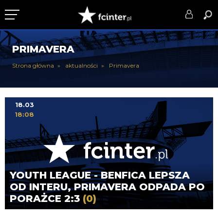
KLUB
PRIMAVERA
DRUŻYNA
Strona główna
aktualności
Primavera
SERIE A
PUCHARY
18.03
18:08
DLA TIFOSICH
SERWIS
YOUTH LEAGUE - BENFICA LEPSZA
OD INTERU, PRIMAVERA ODPADA PO
PORAŻCE 2:3
(0)