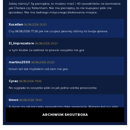
Jakiej różnicy? Są pieniądze, to możesz mieć i 40 zawodników na kontrakcie
jak Chelsea czy Tottenham. Nie ma pieniędzy, to nie kupujesz póki nie
sprzedasz. Nie ma żadnego mitycznego blokowania miejsca.
Xucatlan
06.08.2026 20:21
Cny 06.08.2026 17:26 jak nie czujesz pewnej różnicy to twoja sprawa
El_Imprezatore
06.08.2026 20:21
w tym klubie za oaktree to prawie wszystko nie gra
martins2000
06.08.2026 20:20
timon też tak myślałem coś tam nie gra..
Cyrax
06.08.2026 19:45
No wygląda to wszystko póki co jak jedna wielka prowizorka
timon
06.08.2026 19:42
A moze my od poczatku prowadzimy fake negocjacje. Romero byl juz niby
dogadanu, niby problemem nie bylo 40 mln tylko prowizje, dogadali
ARCHIWUM SHOUTBOXA
prowizje to nagle jednak trzeba sprzedac. Pewnie gdyby Chelsea nie weszla
po Palestre to bagle by sie okazalo, ze w sumie to musimy Asllaniego
najpierw sprzedac