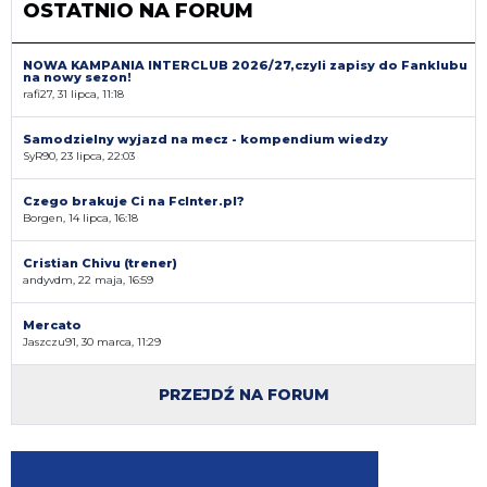
OSTATNIO NA FORUM
NOWA KAMPANIA INTERCLUB 2026/27,czyli zapisy do Fanklubu
na nowy sezon!
rafi27, 31 lipca, 11:18
Samodzielny wyjazd na mecz - kompendium wiedzy
SyR90, 23 lipca, 22:03
Czego brakuje Ci na FcInter.pl?
Borgen, 14 lipca, 16:18
Cristian Chivu (trener)
andyvdm, 22 maja, 16:59
Mercato
Jaszczu91, 30 marca, 11:29
PRZEJDŹ NA FORUM