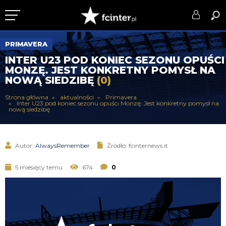
KLUB
PRIMAVERA
INTER U23 POD KONIEC SEZONU OPUŚCI
DRUŻYNA
MONZĘ. JEST KONKRETNY POMYSŁ NA
NOWĄ SIEDZIBĘ
(0)
SERIE A
Strona główna
aktualności
Primavera
Inter U23 pod koniec sezonu opuści Monzę. Jest konkretny pomysł na
PUCHARY
nową siedzibę
DLA TIFOSICH
Autor:
AlwaysRemember
Źródło: fcinternews.it
SERWIS
5 miesięcy temu
674
0