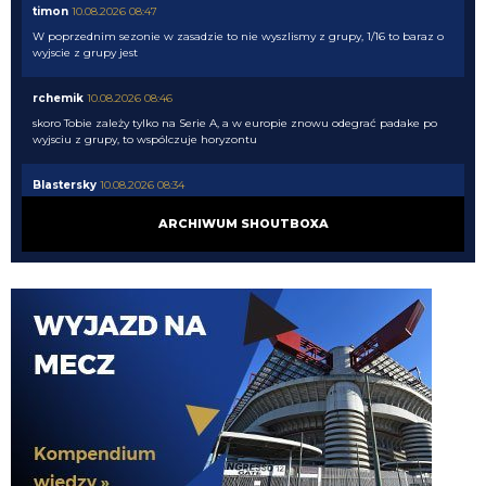
timon
10.08.2026 08:47
W poprzednim sezonie w zasadzie to nie wyszlismy z grupy, 1/16 to baraz o
wyjscie z grupy jest
rchemik
10.08.2026 08:46
skoro Tobie zależy tylko na Serie A, a w europie znowu odegrać padake po
wyjsciu z grupy, to wspólczuje horyzontu
Blastersky
10.08.2026 08:34
Nie wiem co wy tak panikujcie z tymi transferami. Wg bukmacherów
ARCHIWUM SHOUTBOXA
jesteśmy Zdecydowanym faworytem do wygrania ligi na ten moment mimo
tych "wspaniałych" transferów naszych rywali. Inter 1.9 Napoli 6 Juve 6.5
Milan 7.5...
Kielben
10.08.2026 08:10
kolejny wynalazek z Ligue 1... dajcie spokój
Rebelde
10.08.2026 07:57
Patrzac na jego statystki, bardziej 2,5mln
Tifosinho
10.08.2026 07:54
Zgaduję, że wyceniany na 25mln euro