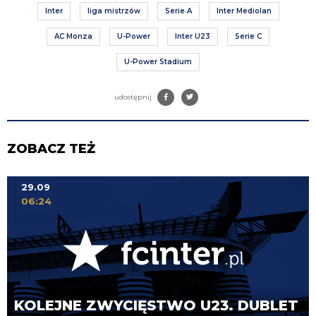
Inter
liga mistrzów
Serie A
Inter Mediolan
AC Monza
U-Power
Inter U23
Serie C
U-Power Stadium
udostępnij
ZOBACZ TEŻ
29.09
06:24
KOLEJNE ZWYCIĘSTWO U23. DUBLET