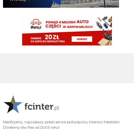
timon
10.08.2026 07:33
NOWE: #Inter prowadzi rozmowy z AJ Auxerre w sprawie 23-letniego
bocznego obrońcy, Lamine Sy. 🇫🇷
timon
10.08.2026 07:32
Maszyna losująca uległa awarii podobno, więc Ausilio wrócił do tego co
potrafi najlepiej
HB
09.08.2026 22:13
to Ci sie udalo VVujek
HB
09.08.2026 22:13
xD
VVujek
09.08.2026 22:05
Do Endra jak ktoś mówi uwierz w siebie , to on pyta czy może uwierzyć w
kogoś innego xd
VVujek
09.08.2026 22:02
Nieoficjalny, największy polski serwis poświęcony Interowi Mediolan.
Działamy dla Was od 2003 roku!
Jedyny człowiek który nie ma szacunku nawet sam do siebie