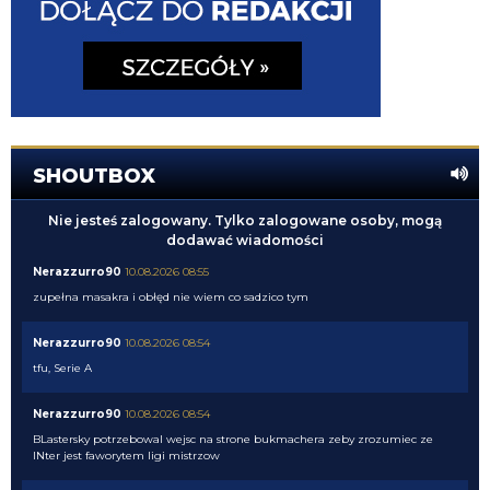
SHOUTBOX
Nie jesteś zalogowany. Tylko zalogowane osoby, mogą
dodawać wiadomości
Nerazzurro90
10.08.2026 08:55
zupełna masakra i obłęd nie wiem co sadzico tym
Nerazzurro90
10.08.2026 08:54
tfu, Serie A
Nerazzurro90
10.08.2026 08:54
BLastersky potrzebowal wejsc na strone bukmachera zeby zrozumiec ze
INter jest faworytem ligi mistrzow