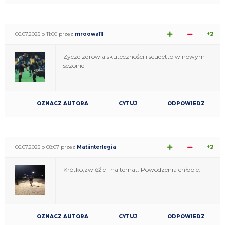
+2
06.07.2025 o 11:00 przez
mroowa111
Zycze zdrowia skuteczności i scudetto w nowym
sezonie
OZNACZ AUTORA
CYTUJ
ODPOWIEDZ
+2
06.07.2025 o 08:07 przez
Matiinterlegia
Krótko,zwięźle i na temat. Powodzenia chłopie.
OZNACZ AUTORA
CYTUJ
ODPOWIEDZ