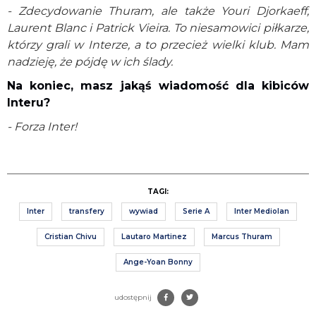
- Zdecydowanie Thuram, ale także Youri Djorkaeff,
Laurent Blanc i Patrick Vieira. To niesamowici piłkarze,
którzy grali w Interze, a to przecież wielki klub. Mam
nadzieję, że pójdę w ich ślady.
Na koniec, masz jakąś wiadomość dla kibiców
Interu?
- Forza Inter!
TAGI:
Inter
transfery
wywiad
Serie A
Inter Mediolan
Cristian Chivu
Lautaro Martinez
Marcus Thuram
Ange-Yoan Bonny
udostępnij