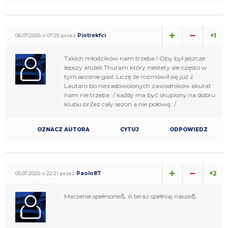
+1
06.07.2025 o 07:25 przez
Piotrekfci
Takich młodzików nam trzeba ! Oby był jeszcze
lepszy aniżeli Thuram który niestety ale często w
tym sezonie gasł. Liczę że rozmówił się już z
Lautaro bo niezadowolonych zawodników akurat
nam nie trzeba :/ każdy ma być skupiony na dobru
klubu prZez cały sezon a nie połowę :/
OZNACZ AUTORA
CYTUJ
ODPOWIEDZ
+2
05.07.2025 o 22:21 przez
Paolo87
Marzenie spełnione💪 A teraz spełniaj nasze💪