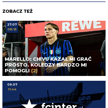
ZOBACZ TEŻ
27.07
08:15
MARELLO: CHIVU KAZAŁ MI GRAĆ
PROSTO. KOLEDZY BARDZO MI
POMOGLI
(2)
09.07
11:44