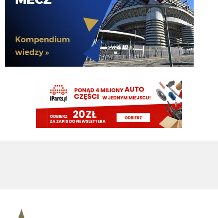
format=jpg&name=large
El_Imprezatore
07.08.2026 11:54
2
Nerazzurro90
07.08.2026 11:54
Inter chce 30 baniek za Frattesiego czy oni są normalni?
Nerazzurro90
07.08.2026 11:53
Fcinter bez cny bedzie lepszym portalem nie oszukujmy siem
DonDawido
07.08.2026 11:52
1-10 poproszę.
Nerazzurro90
07.08.2026 11:52
Cny usuwa konto, bo Romero nie przyszedl tak?
El_Imprezatore
07.08.2026 11:52
a w jakiej skali ma być ta ocena
Adriano_forever
07.08.2026 11:50