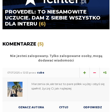
PROVEDEL: TO NIESAMOWITE
UCZUCIE. DAM Z SIEBIE WSZYSTKO
DLA INTERU
(6)
KOMENTARZE
(5)
Nie jesteś zalogowany. Tylko zalogowane osoby, mogą
dodawać wiadomości
+5
07.07.2025 o 12:53 przez
cuba
Marzenia ok,ale teraz to pare półek wyżej i obyś się
spełnił, życzę Ci jak najlepiej
OZNACZ AUTORA
CYTUJ
ODPOWIEDZ