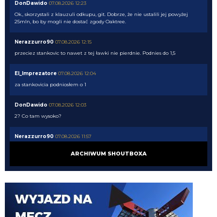
DonDawido
07.08.2026 12:23
Ok., skorzystali z klauzuli odkupu, git. Dobrze, że nie ustalili jej powyżej
25mln, bo by mogli nie dostać zgody Oaktree.
Nerazzurro90
07.08.2026 12:15
przeciez stankovic to nawet z tej ławki nie pierdnie. Podnies do 1,5
El_Imprezatore
07.08.2026 12:04
za stankovicia podniosłem o 1
DonDawido
07.08.2026 12:03
2? Co tam wysoko?
Nerazzurro90
07.08.2026 11:57
jeszcze lookman
ARCHIWUM SHOUTBOXA
Nerazzurro90
07.08.2026 11:57
Dobre
martins2000
07.08.2026 11:57
https://pbs.twimg.com/media/HPEcGmNWoAABFvw?