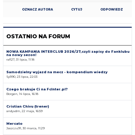
OZNACZ AUTORA
CYTUJ
ODPOWIEDZ
OSTATNIO NA FORUM
NOWA KAMPANIA INTERCLUB 2026/27,czyli zapisy do Fanklubu
na nowy sezon!
rafi27, 31 lipca, 11:18
Samodzielny wyjazd na mecz - kompendium wiedzy
SyR90, 23 lipca, 22:03
Czego brakuje Ci na FcInter.pl?
Borgen, 14 lipca, 16:18
Cristian Chivu (trener)
andyvdm, 22 maja, 16:59
Mercato
Jaszczu91, 30 marca, 11:29