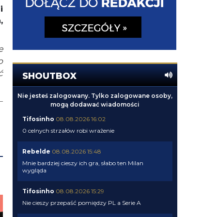
i
,
e
o
ć
SHOUTBOX
Nie jesteś zalogowany. Tylko zalogowane osoby,
mogą dodawać wiadomości
Tifosinho
08.08.2026 16:02
0 celnych strzałów robi wrażenie
Rebelde
08.08.2026 15:48
Mnie bardziej cieszy ich gra, słabo ten Milan
wygląda
Tifosinho
08.08.2026 15:29
Nie cieszy przepaść pomiędzy PL a Serie A