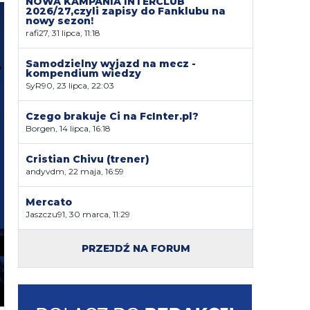
NOWA KAMPANIA INTERCLUB
2026/27,czyli zapisy do Fanklubu na
nowy sezon!
rafi27, 31 lipca, 11:18
Samodzielny wyjazd na mecz -
kompendium wiedzy
SyR90, 23 lipca, 22:03
Czego brakuje Ci na FcInter.pl?
Borgen, 14 lipca, 16:18
Cristian Chivu (trener)
andyvdm, 22 maja, 16:59
Mercato
Jaszczu91, 30 marca, 11:29
PRZEJDŹ NA FORUM