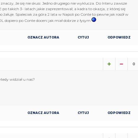
 znaczy, że się nie skusi. Jedno drugiego nie wyklucza. Do Interu zawsze
po takich 3- latach jakie zaprezentował, a kadra to okazja, z której się
o żałuje. Spaleciak za góra 2 lata w Napoli po Conte to pewne jak rosół w
ADL dopiero po Conte doceni jak miał dobrze z łysym
OZNACZ AUTORA
CYTUJ
ODPOWIEDZ
0
wtedy widział u nas?
OZNACZ AUTORA
CYTUJ
ODPOWIEDZ