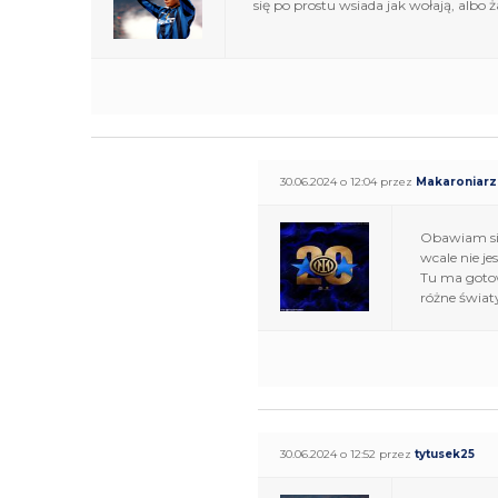
się po prostu wsiada jak wołają, albo ż
30.06.2024 o 12:04 przez
Makaroniarz
Obawiam się
wcale nie j
Tu ma gotow
różne świat
30.06.2024 o 12:52 przez
tytusek25