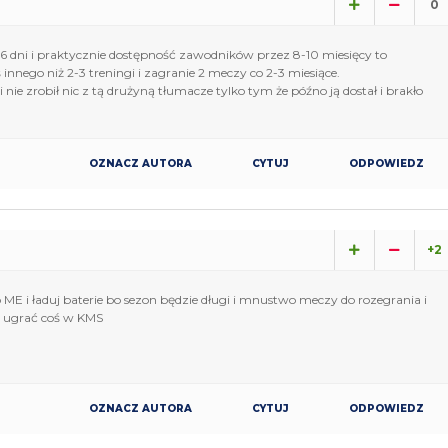
0
-6 dni i praktycznie dostępność zawodników przez 8-10 miesięcy to
 innego niż 2-3 treningi i zagranie 2 meczy co 2-3 miesiące.
ti nie zrobił nic z tą drużyną tłumacze tylko tym że późno ją dostał i brakło
OZNACZ AUTORA
CYTUJ
ODPOWIEDZ
+2
ME i ładuj baterie bo sezon będzie długi i mnustwo meczy do rozegrania i
i ugrać coś w KMS
OZNACZ AUTORA
CYTUJ
ODPOWIEDZ