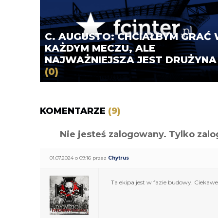
C. AUGUSTO: CHCIAŁBYM GRAĆ
KAŻDYM MECZU, ALE
NAJWAŻNIEJSZA JEST DRUŻYNA
(0)
KOMENTARZE
(9)
Nie jesteś zalogowany. Tylko z
01.07.2024 o 09:16 przez
Chytrus
Ta ekipa jest w fazie budowy. Ciekawe