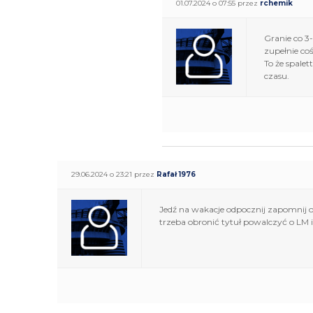
01.07.2024 o 07:55 przez
rchemik
Granie co 3
zupełnie coś
To że spalet
czasu.
29.06.2024 o 23:21 przez
Rafał 1976
Jedź na wakacje odpocznij zapomnij o 
trzeba obronić tytuł powalczyć o LM 