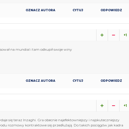
OZNACZ AUTORA
CYTUJ
ODPOWIEDZ
+1
nsował na mundial i tam odkupił swoje winy
OZNACZ AUTORA
CYTUJ
ODPOWIEDZ
+1
e się teraz Inzaghi. Gra obecnie najefektowniejszy i najskuteczniejszy
wodu rozmowy kontraktowe się przedłużają. Do takich pociągów jak kadra