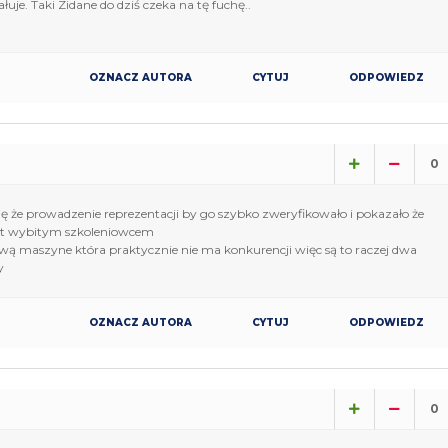
ałuje. Taki Zidane do dziś czeka na tę fuchę..
OZNACZ AUTORA
CYTUJ
ODPOWIEDZ
0
 że prowadzenie reprezentacji by go szybko zweryfikowało i pokazało że
est wybitym szkoleniowcem
ą maszyne która praktycznie nie ma konkurencji więc są to raczej dwa
y
OZNACZ AUTORA
CYTUJ
ODPOWIEDZ
0