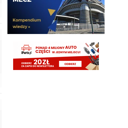
VVujek
08.08.2026 15:03
Ty nazwałeś go plackiem przypominam
Nerazzurro90
08.08.2026 15:03
fajnie ze diouf kolejny mecz z golem, ołktri ma tym
samym argumenty zeby w sumie zamknac juz
mercato
ragnar
08.08.2026 15:02
Diouf szybka noga 😄
ragnar
08.08.2026 15:02
Ładnie Bovio czy jak mu tam skubnał
VVujek
08.08.2026 15:02
Diouf pan piłkarz ,a niektórzy chcieli się go już
pozbyć xdd
FENDI_SOSA
08.08.2026 15:00
dzieki diouf Królu.