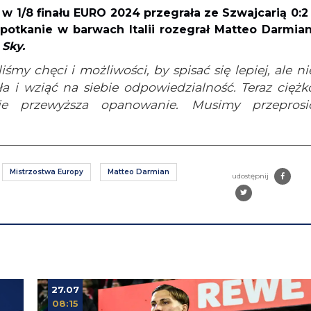
 1/8 finału EURO 2024 przegrała ze Szwajcarią 0:2 
spotkanie w barwach Italii rozegrał Matteo Darmian
a
Sky.
śmy chęci i możliwości, by spisać się lepiej, ale ni
 i wziąć na siebie odpowiedzialność. Teraz ciężk
nie przewyższa opanowanie. Musimy przeprosi
Mistrzostwa Europy
Matteo Darmian
udostępnij
27.07
08:15