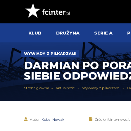
KLUB
DRUŻYNA
SERIE A
P
WYWIADY Z PIŁKARZAMI
DARMIAN PO PORA
SIEBIE ODPOWIE
Strona główna
aktualności
Wywiady z piłkarzami
Da
Autor:
Kuba_Nowak
Źródło: fcinternews.it