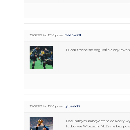
30.06.2024 o 17:16 przez
mroowa111
Lucek troche się pogubił ale oby awa
30.06.2024 o 10:10 przez
tytusek25
Naturalnym kandydatem do kadry wydaj
futbol we Włoszech. Może nie bez po