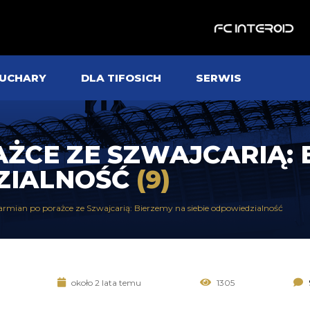
UCHARY
DLA TIFOSICH
SERWIS
ŻCE ZE SZWAJCARIĄ: 
DZIALNOŚĆ
(9)
rmian po porażce ze Szwajcarią: Bierzemy na siebie odpowiedzialność
około 2 lata temu
1305