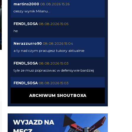
martins2000
08.08.2026 15:26
cieszy wynik Milanu...
FENDI_SOSA
08.08.2026 15:05
he
Nerazzurro90
08.08.2026 15:04
a ty nad czym pracujesz tukory aktualnie
FENDI_SOSA
08.08.2026 15:03
tyle ze musi popracowac w defensywie bardziej
FENDI_SOSA
08.08.2026 15:03
jego przeciwienistwo.
ARCHIWUM SHOUTBOXA
FENDI_SOSA
08.08.2026 15:03
jeszcze jak spojrzysz na lh xd
FENDI_SOSA
08.08.2026 15:03
diouf ma fajny pęd na bramke