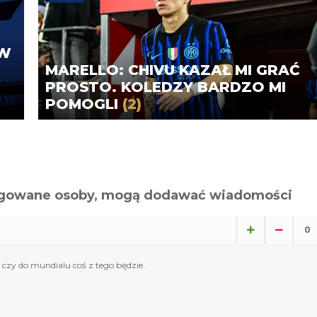
 W
MARELLO: CHIVU KAZAŁ MI GRAĆ
PROSTO. KOLEDZY BARDZO MI
POMOGLI
(2)
alogowane osoby, mogą dodawać wiadomości
0
 czy do mundialu coś z tego będzie.