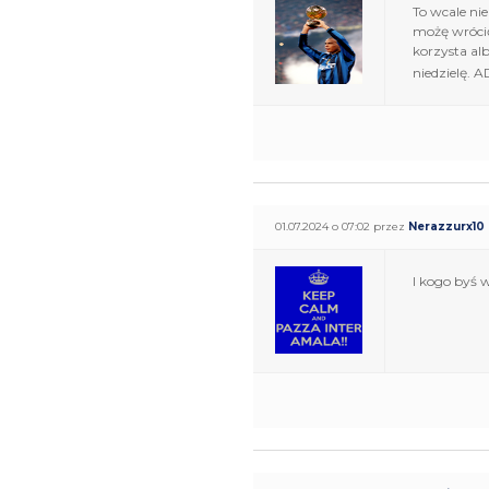
To wcale nie
możę wrócić 
korzysta alb
niedzielę. 
01.07.2024 o 07:02 przez
Nerazzurx10
I kogo byś 