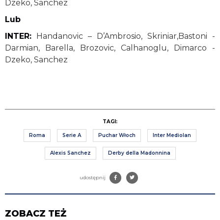
Dzeko, Sanchez
Lub
INTER:
Handanovic – D’Ambrosio, Skriniar,Bastoni -
Darmian, Barella, Brozovic, Calhanoglu, Dimarco -
Dzeko, Sanchez
TAGI:
Roma
Serie A
Puchar Włoch
Inter Mediolan
Alexis Sanchez
Derby della Madonnina
udostępnij
ZOBACZ TEŻ