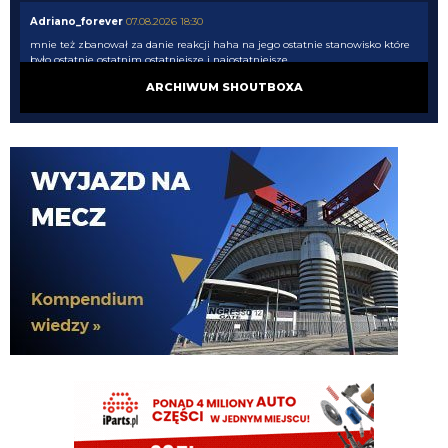
Adriano_forever
07.08.2026 18:30
mnie też zbanował za danie reakcji haha na jego ostatnie stanowisko które
było ostatnie ostatnim ostatniejsze i najostatniejsze
ARCHIWUM SHOUTBOXA
Adriano_forever
07.08.2026 18:29
don korleone polskiej kibolki
Adriano_forever
07.08.2026 18:29
typ jest odklejony
Oleeks
07.08.2026 18:28
Wiem, że on tutaj coś pisał, pewnie ma w zwyczaju też czytać i pompować
sobie ego na każdą wspominkę o nim xD Żałosny typek
Oleeks
07.08.2026 18:27
Ooo Bartman zjebus mnie zbanował za to, że nazwałem czczonego przez
niego w poście wspominkowym faszola z Lazio - Fabrizio Piscittelego
Claudio
07.08.2026 17:11
https://www.elevensports.pl/pakiety
jakby ktoś myślał o zakupie to znowu
jest promocja