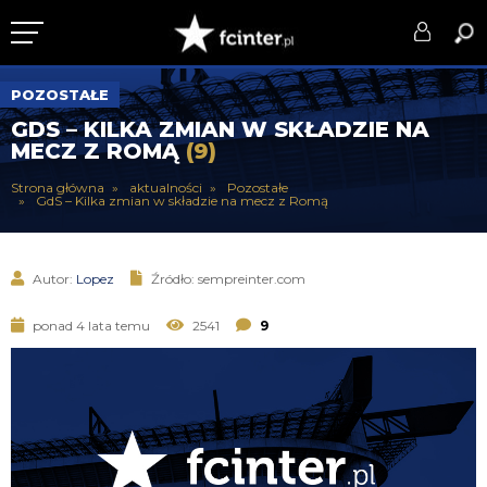
KLUB
POZOSTAŁE
GDS – KILKA ZMIAN W SKŁADZIE NA
DRUŻYNA
MECZ Z ROMĄ
(9)
SERIE A
Strona główna
aktualności
Pozostałe
GdS – Kilka zmian w składzie na mecz z Romą
PUCHARY
DLA TIFOSICH
Autor:
Lopez
Źródło: sempreinter.com
SERWIS
ponad 4 lata temu
2541
9