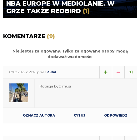
NBA EUROPE W MEDIOLANIE. W
GRZE TAKŻE REDBIRD
(1)
KOMENTARZE
(9)
Nie jesteś zalogowany. Tylko zalogowane osoby, mogą
dodawać wiadomości
+1
07.02.2022 o 21:45 przez
cuba
Rotacja być musi
OZNACZ AUTORA
CYTUJ
ODPOWIEDZ