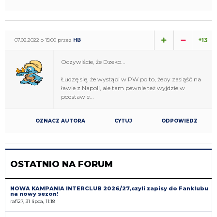
+13
07.02.2022 o 15:00 przez
HB
Oczywiście, że Dzeko...
Łudzę się, że wystąpi w PW po to, żeby zasiąść na
ławie z Napoli, ale tam pewnie też wyjdzie w
podstawie...
OZNACZ AUTORA
CYTUJ
ODPOWIEDZ
OSTATNIO NA FORUM
NOWA KAMPANIA INTERCLUB 2026/27,czyli zapisy do Fanklubu
na nowy sezon!
rafi27, 31 lipca, 11:18