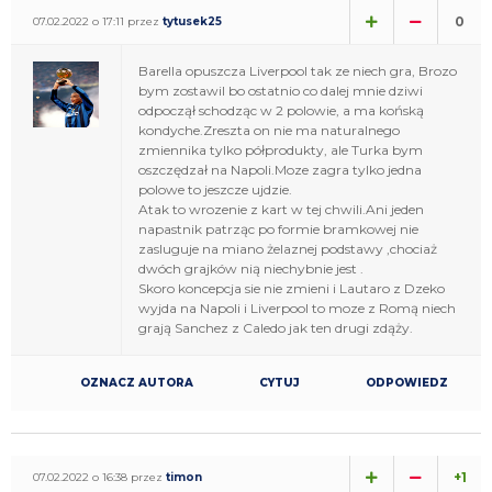
0
07.02.2022 o 17:11 przez
tytusek25
Barella opuszcza Liverpool tak ze niech gra, Brozo
bym zostawil bo ostatnio co dalej mnie dziwi
odpoczął schodząc w 2 polowie, a ma końską
kondyche.Zreszta on nie ma naturalnego
zmiennika tylko półprodukty, ale Turka bym
oszczędzał na Napoli.Moze zagra tylko jedna
polowe to jeszcze ujdzie.
Atak to wrozenie z kart w tej chwili.Ani jeden
napastnik patrząc po formie bramkowej nie
zasluguje na miano żelaznej podstawy ,chociaż
dwóch grajków nią niechybnie jest .
Skoro koncepcja sie nie zmieni i Lautaro z Dzeko
wyjda na Napoli i Liverpool to moze z Romą niech
grają Sanchez z Caledo jak ten drugi zdąży.
OZNACZ AUTORA
CYTUJ
ODPOWIEDZ
+1
07.02.2022 o 16:38 przez
timon