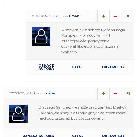
0
07.02.2022 o 16:39 przez
timon
Przeciętniak z dobrze ułożoną nogą.
Kompletny brak dynamiki I
przebojowości praktycznie
dyskwalifikuje go jako gracza na
wahadło
OZNACZ
CYTUJ
ODPOWIEDZ
AUTORA
+1
07.02.2022 o 15:48 przez
oster
Dlaczego Sanchez nie może grać zamiast Dzeko?
Lautaro jest słaby ale Dzeko grając co mecz może
niedługo przestać być dysponowany...
OZNACZ AUTORA
CYTUJ
ODPOWIEDZ