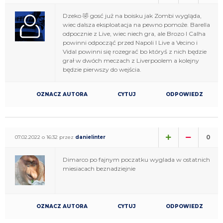
Dzeko 🤣 gosć już na boisku jak Zombi wygląda,
wiec dalsza eksploatacja na pewno pomoże. Barella
odpocznie z Live, wiec niech gra, ale Brozo I Calha
powinni odpocząć przed Napoli I Live a Vecino i
Vidal powinni się rozegrać bo któryś z nich będzie
grał w dwóch meczach z Liverpoolem a kolejny
będzie pierwszy do wejścia.
OZNACZ AUTORA
CYTUJ
ODPOWIEDZ
0
07.02.2022 o 16:32 przez
danielinter
Dimarco po fajnym poczatku wyglada w ostatnich
miesiacach beznadziejnie
OZNACZ AUTORA
CYTUJ
ODPOWIEDZ