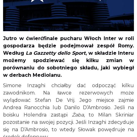
Jutro w ćwierćfinale pucharu Włoch Inter w roli
gospodarza będzie podejmował zespół Romy.
Według
La Gazzetty dello Sport
, w składzie Interu
możemy spodziewać się kilku zmian w
porównaniu do sobotniego składu, jaki wybiegł
w derbach Mediolanu.
Simone Inzaghi chciałby dać odpocząć kilku
zawodnikom. Na ławce rezerwowych może
wylądować Stefan De Vrij. Jego miejsce zajmie
Andrea Ranocchia lub Danilo D’Ambrosio. Jeśli na
boisku Holendra zastąpi
Żaba
, to Milan Skriniar
pozostanie na swojej pozycji. Jeśli Inzaghi zdecyduje
się na D’Ambrosio, to wtedy Słowak powędruje na
środek defensywy.