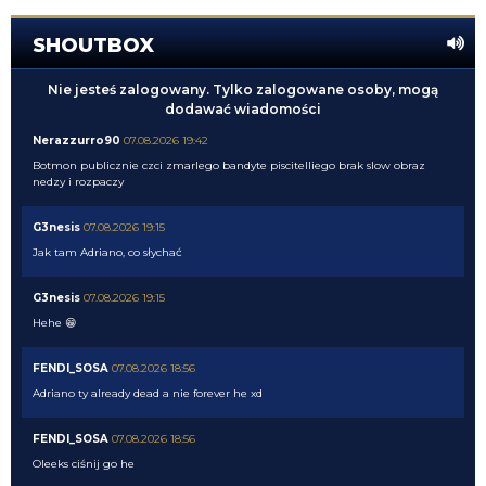
SHOUTBOX
Nie jesteś zalogowany. Tylko zalogowane osoby, mogą
dodawać wiadomości
Nerazzurro90
07.08.2026 19:42
Botmon publicznie czci zmarlego bandyte piscitelliego brak slow obraz
nedzy i rozpaczy
G3nesis
07.08.2026 19:15
Jak tam Adriano, co słychać
G3nesis
07.08.2026 19:15
Hehe 😁
FENDI_SOSA
07.08.2026 18:56
Adriano ty already dead a nie forever he xd
FENDI_SOSA
07.08.2026 18:56
Oleeks ciśnij go he