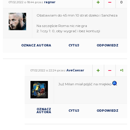
0
07.02.2022 o 18:44 przez
ragnar
Obstawiam do 45 min 10 strat dzeko i Sancheza
Na szczęście Roma nic nie gra
2: 1 czy 1: 0, oby wygrać i bez kontuzji
OZNACZ AUTORA
CYTUJ
ODPOWIEDZ
+1
07.02.2022 o 22:24 przez
AveCaesar
Już Milan miał pójść na miękko
OZNACZ
CYTUJ
ODPOWIEDZ
AUTORA