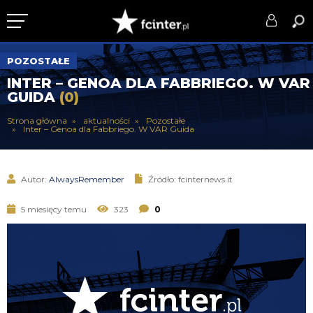
KLUB
POZOSTAŁE
INTER – GENOA DLA FABBRIEGO. W VAR
DRUŻYNA
GUIDA
(0)
SERIE A
Strona główna
aktualności
Pozostałe
Inter – Genoa dla Fabbriego. W VAR Guida
PUCHARY
DLA TIFOSICH
Autor:
AlwaysRemember
Źródło: fcinternews.it
SERWIS
5 miesięcy temu
323
0