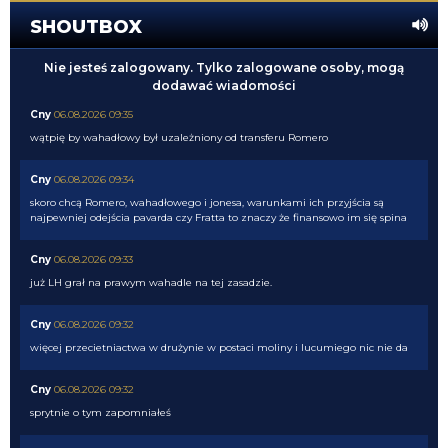
SHOUTBOX
Nie jesteś zalogowany. Tylko zalogowane osoby, mogą
dodawać wiadomości
Cny
06.08.2026 09:35
wątpię by wahadłowy był uzależniony od transferu Romero
Cny
06.08.2026 09:34
skoro chcą Romero, wahadłowego i jonesa, warunkami ich przyjścia są
najpewniej odejścia pavarda czy Fratta to znaczy że finansowo im się spina
Cny
06.08.2026 09:33
już LH grał na prawym wahadle na tej zasadzie.
Cny
06.08.2026 09:32
więcej przecietniactwa w drużynie w postaci moliny i lucumiego nic nie da
Cny
06.08.2026 09:32
sprytnie o tym zapomniałeś