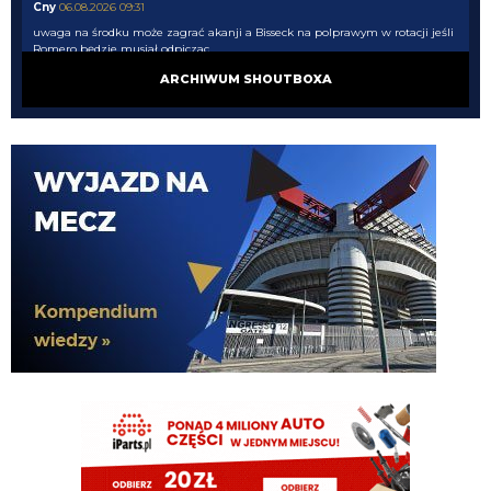
Cny
06.08.2026 09:31
uwaga na środku może zagrać akanji a Bisseck na polprawym w rotacji jeśli
Romero będzie musiał odpiczac
ARCHIWUM SHOUTBOXA
Cny
06.08.2026 09:31
tak wszyscy będą połamani. akurat nasze sztaby wiedzą jak prowadzić
piłkarzy.
timon
06.08.2026 09:25
Przeciez przy Romero i Stonesie potrzeba obroncy nr 7 inaczej tego nie
poskladamy. Stones wypadnie na dwa miechy i Romero bedzie mial grac co
3 dni od dechy do dechy i sie nie posypac?
timon
06.08.2026 09:15
A jak dodamy jeszcze wahadlo oparte na Dioufie i LH to juz na bank liga
mistrzow nasza
timon
06.08.2026 09:15
Na Romero i Stonesie
timon
06.08.2026 09:15
Cny racja lepiej oprzec gre obronną na Romero ktorzy łącznie opuszczali 6
miesięcy z 10 miesiecy grania w kazdym z ostatnich dwoch sezonow i mieli