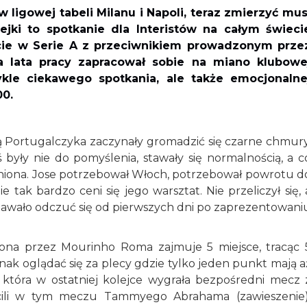
ligowej tabeli Milanu i Napoli, teraz zmierzyć mus
ejki to spotkanie dla Interistów na całym świeci
rcie w Serie A z przeciwnikiem prowadzonym prze
a lata pracy zapracował sobie na miano klubowe
ykle ciekawego spotkania, ale także emocjonalne
00.
 Portugalczyka zaczynały gromadzić się czarne chmury
były nie do pomyślenia, stawały się normalnością, a c
dniona. Jose potrzebował Włoch, potrzebował powrotu d
 tak bardzo ceni się jego warsztat. Nie przeliczył się, 
 dawało odczuć się od pierwszych dni po zaprezentowani
ona przez Mourinho Roma zajmuje 5 miejsce, tracąc 
ak oglądać się za plecy gdzie tylko jeden punkt mają a
 która w ostatniej kolejce wygrała bezpośredni mecz 
acili w tym meczu Tammyego Abrahama (zawieszenie)