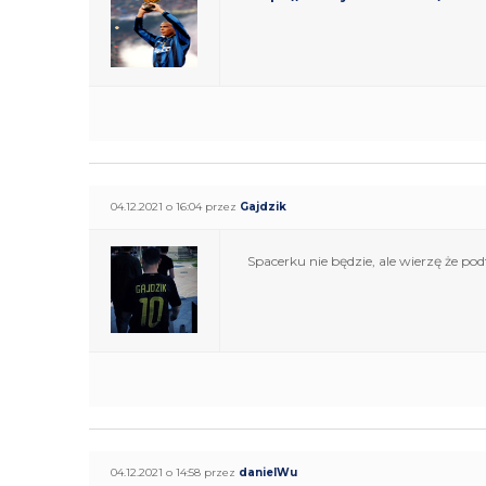
04.12.2021 o 16:04 przez
Gajdzik
Spacerku nie będzie, ale wierzę że p
04.12.2021 o 14:58 przez
danielWu