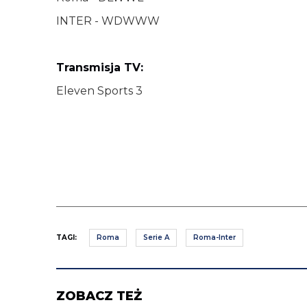
INTER - WDWWW
Transmisja TV:
Eleven Sports 3
TAGI:
Roma
Serie A
Roma-Inter
ZOBACZ TEŻ