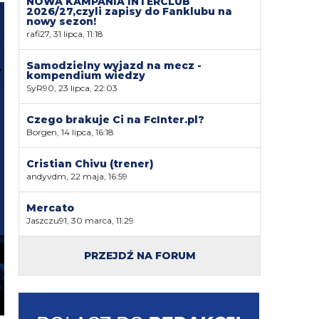
NOWA KAMPANIA INTERCLUB
2026/27,czyli zapisy do Fanklubu na
nowy sezon!
rafi27, 31 lipca, 11:18
Samodzielny wyjazd na mecz -
kompendium wiedzy
SyR90, 23 lipca, 22:03
Czego brakuje Ci na FcInter.pl?
Borgen, 14 lipca, 16:18
Cristian Chivu (trener)
andyvdm, 22 maja, 16:59
Mercato
Jaszczu91, 30 marca, 11:29
PRZEJDŹ NA FORUM