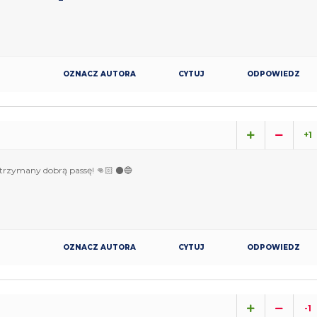
OZNACZ AUTORA
CYTUJ
ODPOWIEDZ
+1
odtrzymany dobrą passę! 👊🏻 ⚫🔵
OZNACZ AUTORA
CYTUJ
ODPOWIEDZ
-1