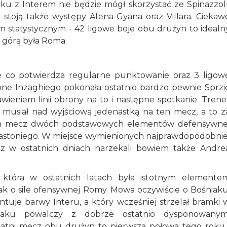
ku z Interem nie będzie mógł skorzystać ze Spinazzoll
 stoją także występy Afena-Gyana oraz Villara. Ciekaw
m statystycznym - 42 ligowe boje obu drużyn to idealn
14 górą była Roma.
ze co potwierdza regularne punktowanie oraz 3 ligow
one Inzaghiego pokonała ostatnio bardzo pewnie Sprzi
wieniem linii obrony na to i następne spotkanie. Trene
 musiał nad wyjściową jedenastką na ten mecz, a to z
ten mecz dwóch podstawowych elementów defensywne
o Bastoniego. W miejsce wymienionych najprawdopodobnie
az w ostatnich dniach narzekali bowiem także Andre
 która w ostatnich latach była istotnym elemente
ak o sile ofensywnej Romy. Mowa oczywiście o Bośniaku
tuje barwy Interu, a który wcześniej strzelał bramki 
aku powalczy z dobrze ostatnio dysponowanym
tatni mecz obu drużyn to pierwsza połowa tego roku 