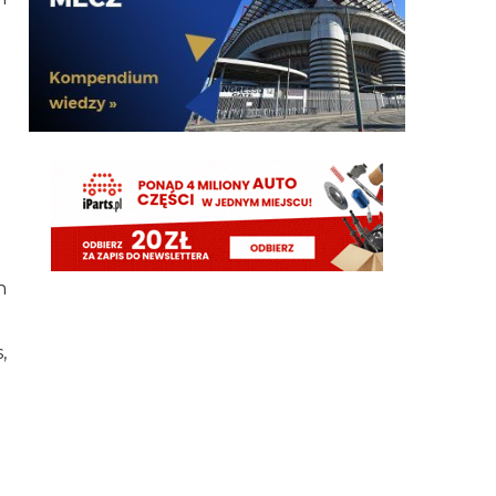
Kogo obstawianie że wylosują w poniedziałek na
fejk mercato?
timon
09.08.2026 12:34
Wtedy nie byłoby widać tych kompromitacji
inter30
09.08.2026 12:32
Wszystko koni c końców sprowadza się do tego że
piłkarz x za drogi/za dużo chce/najpierw trzeba
sprzedać/problemy ze sprzedażami, tylko nazwiska
się zmieniają na coraz slabsze
n
inter30
09.08.2026 12:31
Tyle się dzieje w to mercato że równie dobrze
mogliby raz na tydzień wrzucić streszczenie
,
timon
09.08.2026 12:30
Nikt za niego nie da więcej niż 12 mln obecnie a za
15-20mln nie wytworny nikogo lepszego
timon
09.08.2026 12:28
Ja liczę, że Pavard zostanie. To dalej bardzo dobry