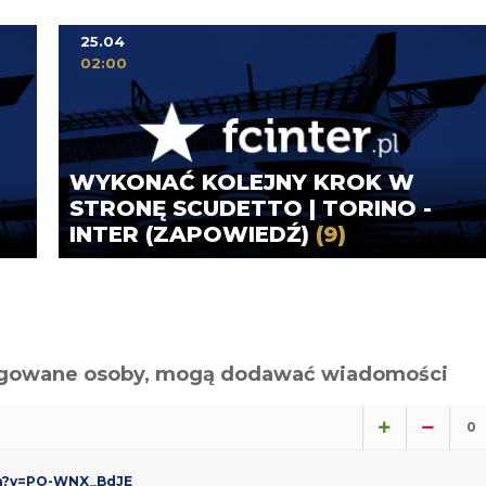
25.04
02:00
WYKONAĆ KOLEJNY KROK W
STRONĘ SCUDETTO | TORINO -
INTER (ZAPOWIEDŹ)
(9)
alogowane osoby, mogą dodawać wiadomości
0
ch?v=PO-WNX_BdJE