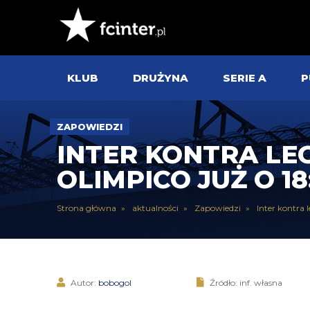
KLUB
DRUŻYNA
SERIE A
P
ZAPOWIEDZI
INTER KONTRA LE
OLIMPICO JUŻ O 1
Strona główna
aktualności
Zapowiedzi
Inter kontra
Autor:
bobogol
Źródło: inf. własna