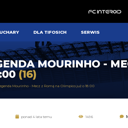
UCHARY
DLA TIFOSICH
SERWIS
GENDA MOURINHO - ME
8:00
(16)
 legenda Mourinho - Mecz z Romą na Olimpico już o 18:00
ponad 4 lata temu
1496
1