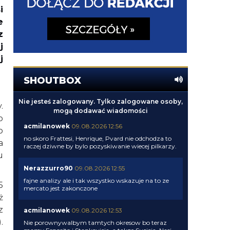
i
e
z
j
j
SHOUTBOX
Nie jesteś zalogowany. Tylko zalogowane osoby,
.
mogą dodawać wiadomości
o
acmilanowek
09.08.2026 12:56
o
no skoro Frattesi, Henrique, Pvard nie odchodza to
a
raczej dziwne by bylo pozyskiwanie wiecej pilkarzy.
u
Nerazzurro90
09.08.2026 12:55
fajne analizy ale i tak wszystko wskazuje na to ze
5
mercato jest zakonczone
ż
z
acmilanowek
09.08.2026 12:53
.
Nie porownywalbym tamtych okresow bo teraz