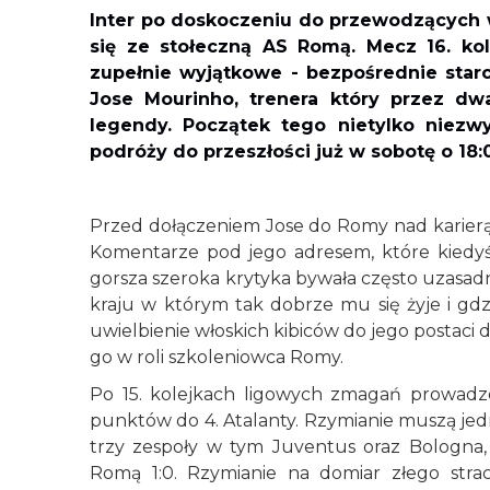
Inter po doskoczeniu do przewodzących w 
się ze stołeczną AS Romą. Mecz 16. kol
zupełnie wyjątkowe - bezpośrednie sta
Jose Mourinho, trenera który przez dw
legendy. Początek tego nietylko niezw
podróży do przeszłości już w sobotę o 18:
Przed dołączeniem Jose do Romy nad karierą
Komentarze pod jego adresem, które kiedyś 
gorsza szeroka krytyka bywała często uzasa
kraju w którym tak dobrze mu się żyje i gdzie
uwielbienie włoskich kibiców do jego postaci
go w roli szkoleniowca Romy.
Po 15. kolejkach ligowych zmagań prowadz
punktów do 4. Atalanty. Rzymianie muszą jedn
trzy zespoły w tym Juventus oraz Bologna,
Romą 1:0. Rzymianie na domiar złego str