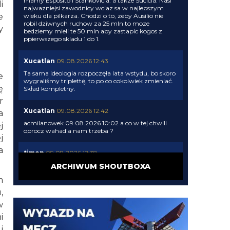
mamy Esposito i Stankovicia. a takze Sucicia. Nasi
i
najwazniejsi zawodnicy wciaz sa w najlepszym
e
wieku dla pilkarza. Chodzi o to, zeby Ausilio nie
robil dziwnych ruchow za 25 mln to moze
y
bedziemy mieli te 50 mln aby zastapic kogos z
ppierwszego skladu 1 do 1.
Xucatlan
09.08.2026 12:43
Ta sama ideologia rozpoczęła lata wstydu, bo skoro
e
wygraliśmy triplettę, to po co cokolwiek zmieniać.
ę
Skład kompletny.
r
Xucatlan
09.08.2026 12:42
a
acmilanowek 09.08.2026 10:02 a co w tej chwili
j
oprocz wahadla nam trzeba ?
j
a
timon
09.08.2026 12:38
Provedel jeszcze
ARCHIWUM SHOUTBOXA
m
FCI
09.08.2026 12:37
,
Ale po co to pisac, jak od poltora miesisca z jednym
w
szybkim wyjatkiwm stonsem tylko farmazony
i
i
timon
09.08.2026 12:35