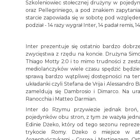
Szkoleniowiec stołecznej drużyny w pojedyn
oraz Pellegriniego, a pod znakiem zapytania
starcie zapowiada się w sobotę pod względe
podział - 14 razy wygrał Inter, 14 padał remis, 
Inter prezentuje się ostatnio bardzo dobr
zwycięstwa z rzędu na koncie. Drużyna Sim
Thiago Motty 2:0 i to mimo trudności z zesta
mediolańczyków wiele czasu spędzić będzie
sprawą bardzo wątpliwej dostępności na 
układanki czyli Stefana de Vrija i Alessandr
zameldują się Dambrosio i Dimarco. Na ur
Ranocchia i Matteo Darmian.
Inter do Rzymu przywiezie jednak broń,
pojedynków obu stron, z tym że ważyła jedn
Edinie Dżeko, który od tego sezonu reprezen
trykocie Romy. Dżeko o miejsce w at
Argentyńczykami - Correą i Martinezem. Os