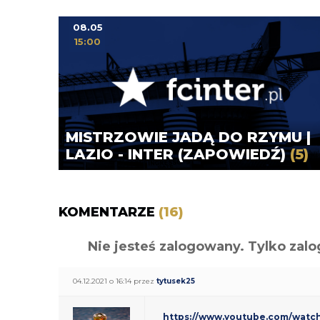
08.05
15:00
MISTRZOWIE JADĄ DO RZYMU |
LAZIO - INTER (ZAPOWIEDŹ)
(5)
KOMENTARZE
(16)
Nie jesteś zalogowany. Tylko z
04.12.2021 o 16:14 przez
tytusek25
https://www.youtube.com/wat