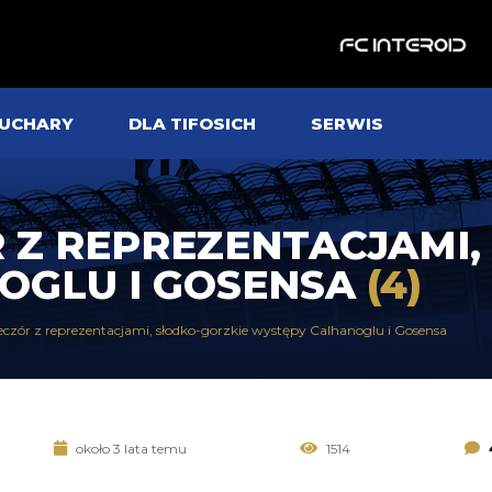
UCHARY
DLA TIFOSICH
SERWIS
 Z REPREZENTACJAMI,
OGLU I GOSENSA
(4)
eczór z reprezentacjami, słodko-gorzkie występy Calhanoglu i Gosensa
około 3 lata temu
1514