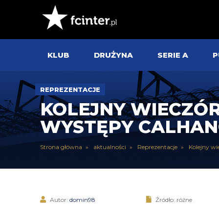
KLUB
DRUŻYNA
SERIE A
P
REPREZENTACJE
KOLEJNY WIECZÓR
WYSTĘPY CALHAN
Strona główna
aktualności
Reprezentacje
Kolejny wi
Autor:
domin98
Źródło: różne