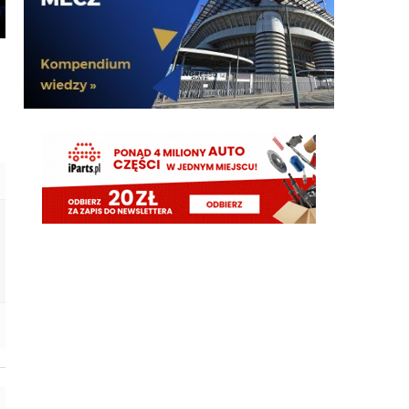
timon
05.08.2026 19:44
Molina niby za 13mln plus 4 bonusy. Jak mialbym
te 40mln to wolalbym za to wziac dwojke Lucumi-
Molina i mamy kadre gotową
martins2000
05.08.2026 19:43
AusilioOut
ragnar
05.08.2026 19:42
Ostatnie dwa sezony połowę opuścił, wcześniej grał
prawie wszystko, o dziwo w pl ostatnie 4 sezony
tylko 2 czerwone...a niby taka nagonka ile to
czerwonych nie łapie romero
martins2000
05.08.2026 19:42
i by tak czekał do dziś
Klinsi64
05.08.2026 19:42
Ordonez
Klinsi64
05.08.2026 19:41