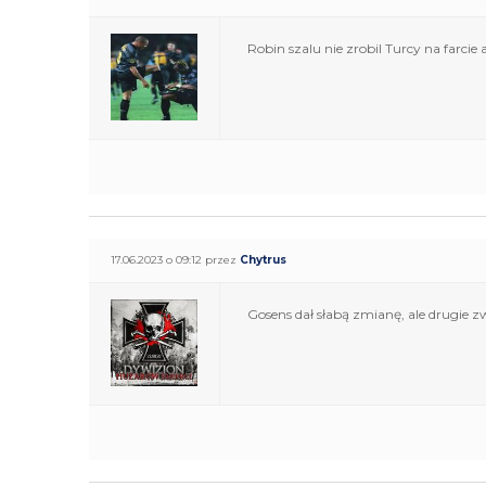
Robin szalu nie zrobil Turcy na farci
17.06.2023 o 09:12 przez
Chytrus
Gosens dał słabą zmianę, ale drugie 