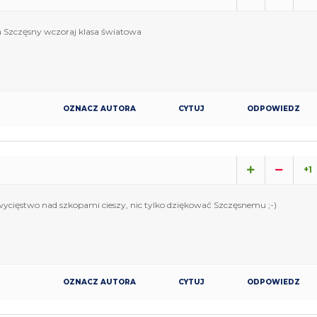
e a Szczęsny wczoraj klasa światowa
OZNACZ AUTORA
CYTUJ
ODPOWIEDZ
+1
zwycięstwo nad szkopami cieszy, nic tylko dziękować Szczęsnemu ;-)
OZNACZ AUTORA
CYTUJ
ODPOWIEDZ