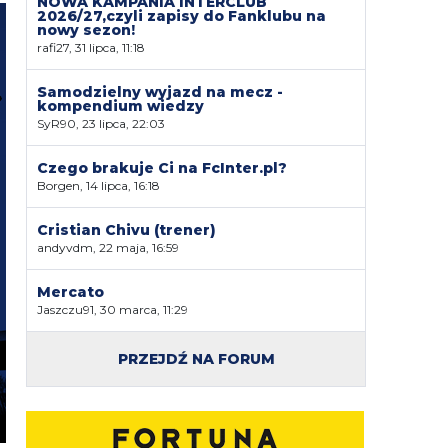
NOWA KAMPANIA INTERCLUB
2026/27,czyli zapisy do Fanklubu na
nowy sezon!
rafi27, 31 lipca, 11:18
Samodzielny wyjazd na mecz -
kompendium wiedzy
SyR90, 23 lipca, 22:03
Czego brakuje Ci na FcInter.pl?
Borgen, 14 lipca, 16:18
Cristian Chivu (trener)
andyvdm, 22 maja, 16:59
Mercato
Jaszczu91, 30 marca, 11:29
PRZEJDŹ NA FORUM