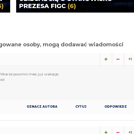
6)
PREZESA FIGC
(6)
alogowane osoby, mogą dodawać wiadomości
+1
.Pilkarze powinni miec juz wakacje.
bol
OZNACZ AUTORA
CYTUJ
ODPOWIEDZ
+1