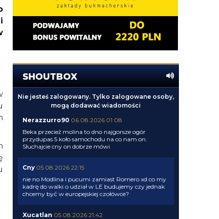
o
i
w
SHOUTBOX
w
Nie jesteś zalogowany. Tylko zalogowane osoby,
u
mogą dodawać wiadomości
m
Nerazzurro90
06.08.2026 01:08
Beka przecież molina to dno najgorsze ogór
przydupas 5 koło samochodu na co nam on.
m
Słuchajcie cny on dobrze mówi
ę
Cny
05.08.2026 22:15
u
nie no Modlina i pucumi zamiast Romero xd co my
kadrę do walki o udział w LE budujemy czy jednak
chcemy być w europejskiej czołówce?
Xucatlan
05.08.2026 21:42