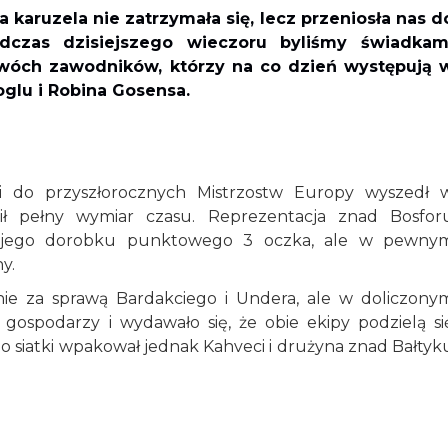
karuzela nie zatrzymała się, lecz przeniosła nas d
dczas dzisiejszego wieczoru byliśmy świadkam
óch zawodników, którzy na co dzień występują 
glu i Robina Gosensa.
ji do przyszłorocznych Mistrzostw Europy wyszedł 
ił pełny wymiar czasu. Reprezentacja znad Bosfor
swojego dorobku punktowego 3 oczka, ale w pewny
ny.
ie za sprawą Bardakciego i Undera, ale w doliczony
a gospodarzy i wydawało się, że obie ekipy podzielą si
do siatki wpakował jednak Kahveci i drużyna znad Bałtyk