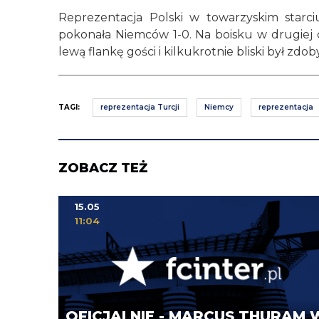
Reprezentacja Polski w towarzyskim star
pokonała Niemców 1-0. Na boisku w drugiej c
lewą flankę gości i kilkukrotnie bliski był zdob
TAGI:
reprezentacja Turcji
Niemcy
reprezentacja
ZOBACZ TEŻ
15.05
11:04
OFICJALNIE - MARCUS THURAM 