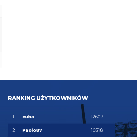
timon
05.08.2026 19:36
Romero dobry zawodnik ale podatny na kontuzje,
mamy szklanego Stonesa to zaraz beda obaj sie
leczyc. Wolalbym kogos kto nie wypada co chwile
nawet slabszego
RANKING UŻYTKOWNIKÓW
1
cuba
12607
2
Paolo87
10318