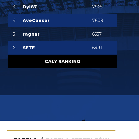
3
Dyl87
7965
4
AveCaesar
7609
5
ragnar
6557
6
SETE
6491
CAŁY RANKING