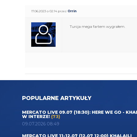
17.06.2023 o 02:14 przez
Orrin
Turcja mega fartem wygrałem.
POPULARNE ARTYKUŁY
MERCATO LIVE 09.07 (18:30): HERE WE GO - KHA
W INTERZE!
(73)
09.07.2026 08:49
MERCATO LIVE 11-12.07 (12.07 12:00) KHALAILI