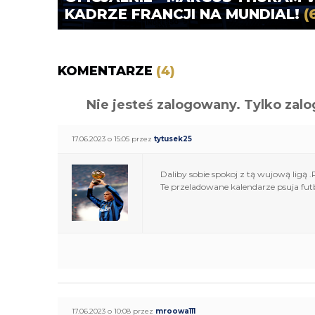
KADRZE FRANCJI NA MUNDIAL!
(
KOMENTARZE
(4)
Nie jesteś zalogowany. Tylko z
17.06.2023 o 15:05 przez
tytusek25
Daliby sobie spokoj z tą wujową ligą 
Te przeladowane kalendarze psuja fut
17.06.2023 o 10:08 przez
mroowa111