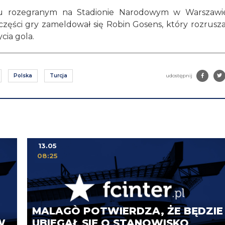
ciu rozegranym na Stadionie Narodowym w Warszawi
zęści gry zameldował się Robin Gosens, który rozrusza
ycia gola.
Polska
Turcja
udostępnij
13.05
08:25
MALAGÒ POTWIERDZA, ŻE BĘDZIE
W
UBIEGAŁ SIĘ O STANOWISKO