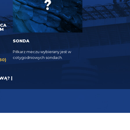
UCA
EM
SONDA
Piłkarz meczu wybierany jest w
cotygodniowych sondach.
60)
YWĄ? |