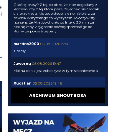
Z której prasy? Z tej, co pisze, że Inter dogadany z
e
Romero, czy z tej która pisze, że jednak nie? To tak
dla przykładu. Nic osobistego, ale no nie bierz za
ł
pewnik wszystkiego co wyczytasz. To oczywisty
nonsens, że Atletico chciało od Interu 30 mln za
Molinę żeby 2 tygodnie później sprzedać go do
Romy za połowę tej ceny.
martins2000
05.08.2026 19:50
z prasy
Jaworeq
05.08.2026 19:47
Molina cienki jest zobaczysz w tym sezonie serie a
Xucatlan
05.08.2026 19:46
Skąd wiesz?
ARCHIWUM SHOUTBOXA
martins2000
05.08.2026 19:45
Ausilio jak pytał o Molinę to 30 chcieli
timon
05.08.2026 19:44
Zarobkami wyszloby podobnie