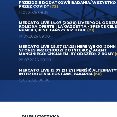
PRZEJDZIE DODATKOWE BADANIA. WSZYSTKO
PRZEZ COVID?
(72)
11.07.2026 08:39
MERCATO LIVE 14.07 (20:20) LIVERPOOL ODRZ
KOLEJNĄ OFERTĘ | LA GAZZETTA - SPENCE CEL
NUMER 1, JEST TAŃSZY NIŻ DOUE
(71)
14.07.2026 09:00
MERCATO LIVE 28.07 (21:25) HERE WE GO! JOHN
STONES PRZECHODZI DO INTERU! // AGENT
MANCINIEGO: CHCIAŁEM, BY ODSZEDŁ Z ROMY
(
28.07.2026 00:00
MERCATO LIVE 15.07 (21:27) PERIŠIĆ ALTERNAT
INTER DOCENIA POSTAWĘ PAVARDA
(60)
15.07.2026 00:00
PUBLICYSTYKA