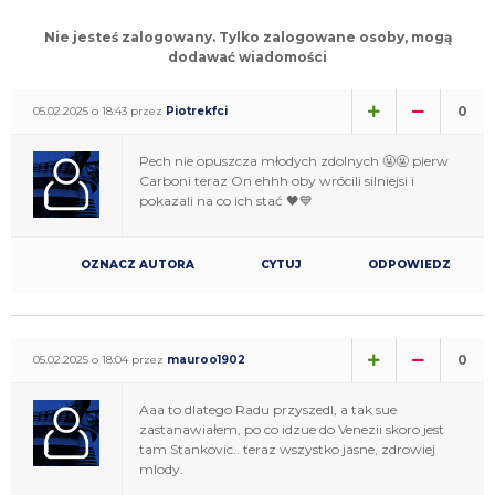
Nie jesteś zalogowany. Tylko zalogowane osoby, mogą
dodawać wiadomości
0
05.02.2025 o 18:43 przez
Piotrekfci
Pech nie opuszcza młodych zdolnych 🤬🤬 pierw
Carboni teraz On ehhh oby wrócili silniejsi i
pokazali na co ich stać 🖤💙
OZNACZ AUTORA
CYTUJ
ODPOWIEDZ
0
05.02.2025 o 18:04 przez
mauroo1902
Aaa to dlatego Radu przyszedl, a tak sue
zastanawiałem, po co idzue do Venezii skoro jest
tam Stankovic.. teraz wszystko jasne, zdrowiej
mlody.