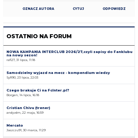
OZNACZ AUTORA
CYTUJ
ODPOWIEDZ
OSTATNIO NA FORUM
NOWA KAMPANIA INTERCLUB 2026/27,czyli zapisy do Fanklubu
na nowy sezon!
rafi27, 31 lipca, 11:18
Samodzielny wyjazd na mecz - kompendium wiedzy
SyR90, 23 lipca, 22:03
Czego brakuje Ci na FcInter.pl?
Borgen, 14 lipca, 16:18
Cristian Chivu (trener)
andyvdm, 22 maja, 16:59
Mercato
Jaszczu91, 30 marca, 11:29