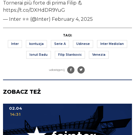
Tornerai più forte di prima Filip 💪
https://t.co/DXHdDR9YuG
— Inter ⭐⭐ (@Inter)
February 4, 2025
TAGI:
Inter
kontuzja
Serie A
Udinese
Inter Mediolan
Ionut Radu
Filip Stankovic
Venezia
udostępnij
ZOBACZ TEŻ
02.04
14:31