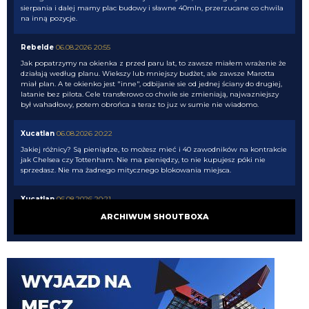
sierpania i dalej mamy plac budowy i sławne 40mln, przerzucane co chwila
na inną pozycje.
Rebelde
06.08.2026 20:55
Jak popatrzymy na okienka z przed paru lat, to zawsze miałem wrażenie że
działają według planu. Wiekszy lub mniejszy budżet, ale zawsze Marotta
miał plan. A te okienko jest "inne", odbijanie sie od jednej ściany do drugiej,
latanie bez pilota. Cele transferowo co chwile sie zmieniają, najwazniejszy
był wahadłowy, potem obrońca a teraz to juz w sumie nie wiadomo.
Xucatlan
06.08.2026 20:22
Jakiej różnicy? Są pieniądze, to możesz mieć i 40 zawodników na kontrakcie
jak Chelsea czy Tottenham. Nie ma pieniędzy, to nie kupujesz póki nie
sprzedasz. Nie ma żadnego mitycznego blokowania miejsca.
Xucatlan
06.08.2026 20:21
Cny 06.08.2026 17:26 jak nie czujesz pewnej różnicy to twoja sprawa
ARCHIWUM SHOUTBOXA
El_Imprezatore
06.08.2026 20:21
w tym klubie za oaktree to prawie wszystko nie gra
martins2000
06.08.2026 20:20
timon też tak myślałem coś tam nie gra..