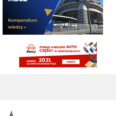
Cyrax
06.08.2026 19:45
No wygląda to wszystko póki co jak jedna wielka prowizorka
timon
06.08.2026 19:42
A moze my od poczatku prowadzimy fake negocjacje. Romero byl juz niby
dogadanu, niby problemem nie bylo 40 mln tylko prowizje, dogadali
prowizje to nagle jednak trzeba sprzedac. Pewnie gdyby Chelsea nie weszla
po Palestre to bagle by sie okazalo, ze w sumie to musimy Asllaniego
najpierw sprzedac
Cyrax
06.08.2026 19:37
Bekowe te doniesienia i całe mercato. Po fiasku z Palestrą: "Pieniądze
zostaną zainwestowane w klasowego obrońcę". Teraz podają, że Romero
blisko Ateltico i pojawiło się "Pieniądze zaoszczędzone na Romero zostaną
przeznaczone na Jonesa". Za tydzień zapewne "Pieniądze zaoszczędzone
na Dżonsie zostaną wydane zimą". To okienko póki co przebija wszystko
Claudio
06.08.2026 19:21
Oby tak blisko jak Palestra Interu
Claudio
06.08.2026 19:21
Argentynskie media: Romero blisko Atletico.