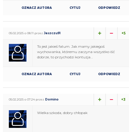
OZNACZ AUTORA
CYTUJ
ODPOWIEDZ
+5
05.02.2025 o 08:11 przez
Jaszczu91
To jest jakieś fatum. Jak mamy jakiegoś
wychowanka, któremu zaczyna wszystko iść
dobrze, to przychodzi kontuzja...
OZNACZ AUTORA
CYTUJ
ODPOWIEDZ
+3
05.02.2025 o 07:24 przez
Domino
Wielka szkoda, dobry chłopak