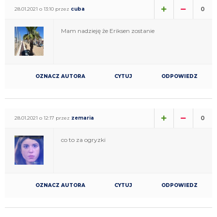
0
28.01.2021 o 13:10 przez
cuba
Mam nadzieję że Eriksen zostanie
OZNACZ AUTORA
CYTUJ
ODPOWIEDZ
0
28.01.2021 o 12:17 przez
zemaria
co to za ogryzki
OZNACZ AUTORA
CYTUJ
ODPOWIEDZ