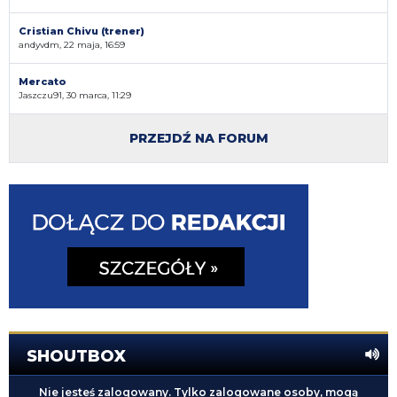
Cristian Chivu (trener)
andyvdm, 22 maja, 16:59
Mercato
Jaszczu91, 30 marca, 11:29
PRZEJDŹ NA FORUM
SHOUTBOX
Nie jesteś zalogowany. Tylko zalogowane osoby, mogą