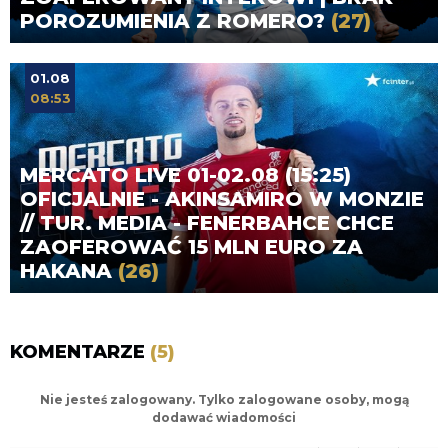
POROZUMIENIA Z ROMERO?
(27)
01.08
08:53
MERCATO LIVE 01-02.08 (15:25)
OFICJALNIE - AKINSAMIRO W MONZIE
// TUR. MEDIA - FENERBAHCE CHCE
ZAOFEROWAĆ 15 MLN EURO ZA
HAKANA
(26)
KOMENTARZE
(5)
Nie jesteś zalogowany. Tylko zalogowane osoby, mogą
dodawać wiadomości