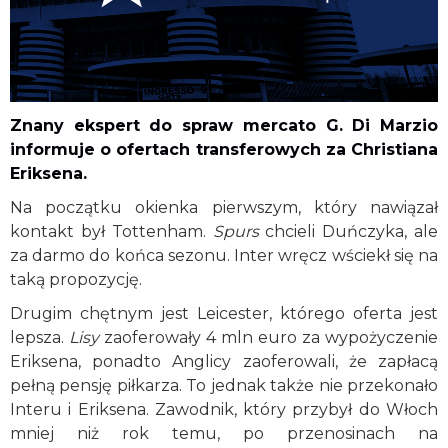
Znany ekspert do spraw mercato G. Di Marzio
informuje o ofertach transferowych za Christiana
Eriksena.
Na początku okienka pierwszym, który nawiązał
kontakt był Tottenham.
Spurs
chcieli Duńczyka, ale
za darmo do końca sezonu. Inter wręcz wściekł się na
taką propozycję.
Drugim chętnym jest Leicester, którego oferta jest
lepsza.
Lisy
zaoferowały 4 mln euro za wypożyczenie
Eriksena, ponadto Anglicy zaoferowali, że zapłacą
pełną pensję piłkarza. To jednak także nie przekonało
Interu i Eriksena. Zawodnik, który przybył do Włoch
mniej niż rok temu, po przenosinach na