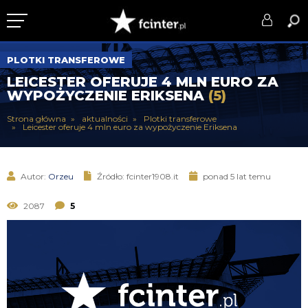
KLUB
PLOTKI TRANSFEROWE
LEICESTER OFERUJE 4 MLN EURO ZA
DRUŻYNA
WYPOŻYCZENIE ERIKSENA
(5)
SERIE A
Strona główna
aktualności
Plotki transferowe
Leicester oferuje 4 mln euro za wypożyczenie Eriksena
PUCHARY
DLA TIFOSICH
Autor:
Orzeu
Źródło: fcinter1908.it
ponad 5 lat temu
SERWIS
2087
5