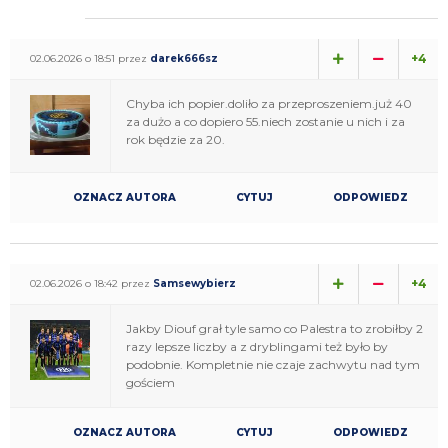
+4
02.06.2026 o 18:51 przez
darek666sz
Chyba ich popier.doliło za przeproszeniem.już 40
za dużo a co dopiero 55.niech zostanie u nich i za
rok będzie za 20.
OZNACZ AUTORA
CYTUJ
ODPOWIEDZ
+4
02.06.2026 o 18:42 przez
Samsewybierz
Jakby Diouf grał tyle samo co Palestra to zrobiłby 2
razy lepsze liczby a z dryblingami też było by
podobnie. Kompletnie nie czaje zachwytu nad tym
gościem
OZNACZ AUTORA
CYTUJ
ODPOWIEDZ