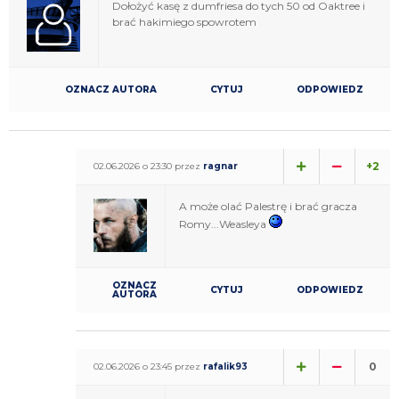
Dołożyć kasę z dumfriesa do tych 50 od Oaktree i
brać hakimiego spowrotem
OZNACZ AUTORA
CYTUJ
ODPOWIEDZ
+2
02.06.2026 o 23:30 przez
ragnar
A może olać Palestrę i brać gracza
Romy...Weasleya
OZNACZ
CYTUJ
ODPOWIEDZ
AUTORA
0
02.06.2026 o 23:45 przez
rafalik93