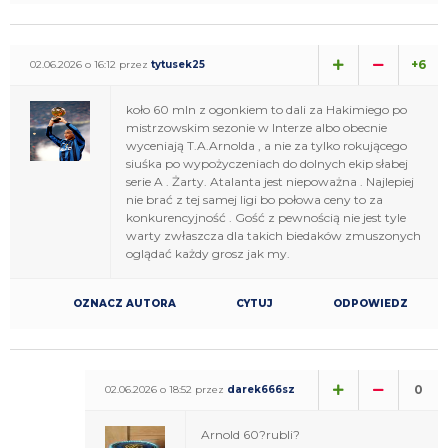
+6
02.06.2026 o 16:12 przez
tytusek25
koło 60 mln z ogonkiem to dali za Hakimiego po
mistrzowskim sezonie w Interze albo obecnie
wyceniają T.A.Arnolda , a nie za tylko rokującego
siuśka po wypożyczeniach do dolnych ekip słabej
serie A . Żarty. Atalanta jest niepoważna . Najlepiej
nie brać z tej samej ligi bo połowa ceny to za
konkurencyjność . Gość z pewnością nie jest tyle
warty zwłaszcza dla takich biedaków zmuszonych
oglądać każdy grosz jak my.
OZNACZ AUTORA
CYTUJ
ODPOWIEDZ
0
02.06.2026 o 18:52 przez
darek666sz
Arnold 60?rubli?