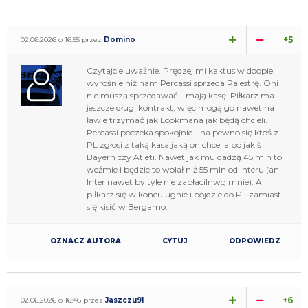
+5
02.06.2026 o 16:55 przez
Domino
Czytajcie uważnie. Prędzej mi kaktus w doopie
wyrośnie niż nam Percassi sprzeda Palestrę. Oni
nie muszą sprzedawać - mają kasę. Piłkarz ma
jeszcze długi kontrakt, więc mogą go nawet na
ławie trzymać jak Lookmana jak będą chcieli.
Percassi poczeka spokojnie - na pewno się ktoś z
PL zgłosi z taką kasa jaką on chce, albo jakiś
Bayern czy Atleti. Nawet jak mu dadzą 45 mln to
weźmie i będzie to wolał niż 55 mln od Interu (an
Inter nawet by tyle nie zapłacilnwg mnie). A
piłkarz się w koncu ugnie i pójdzie do PL zamiast
się kisić w Bergamo.
OZNACZ AUTORA
CYTUJ
ODPOWIEDZ
+6
02.06.2026 o 16:46 przez
Jaszczu91