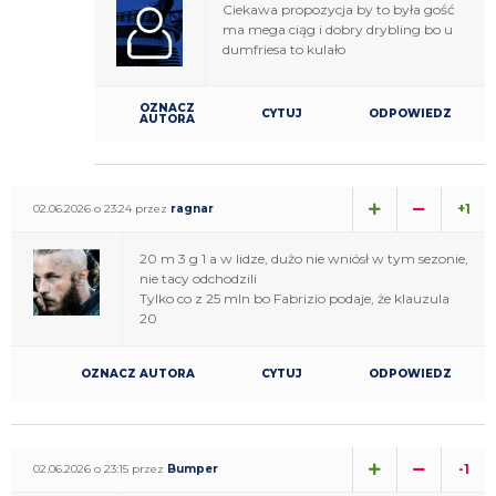
Ciekawa propozycja by to była gość
ma mega ciąg i dobry drybling bo u
dumfriesa to kulało
OZNACZ
CYTUJ
ODPOWIEDZ
AUTORA
+1
02.06.2026 o 23:24 przez
ragnar
20 m 3 g 1 a w lidze, dużo nie wniósł w tym sezonie,
nie tacy odchodzili
Tylko co z 25 mln bo Fabrizio podaje, że klauzula
20
OZNACZ AUTORA
CYTUJ
ODPOWIEDZ
-1
02.06.2026 o 23:15 przez
Bumper