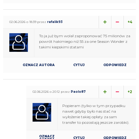
+4
02.06.2026 o 18:39 przez
rafalik93
To ja już bym wolał zaproponować 75 milionów za
powrót hakimiego niż 55 za one Season Wonder z
takimi kiepskimi statami
OZNACZ AUTORA
CYTUJ
ODPOWIEDZ
+2
02.06.2026 o 20:12 przez
Paolo87
Popieram (tylko w tym przypadku
nawet gdyby było nas stać na
wyłożenie takiej opłaty za sam
transfer to pozostają jeszcze zarobki).
OZNACZ
CYTUJ
ODPOWIEDZ