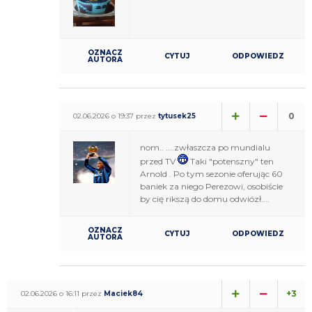
OZNACZ
CYTUJ
ODPOWIEDZ
AUTORA
0
02.06.2026 o 19:37 przez
tytusek25
nom.. ....zwłaszcza po mundialu
przed TV
Taki "potenszny" ten
Arnold . Po tym sezonie oferując 60
baniek za niego Perezowi, osobiście
by cię rikszą do domu odwiózł....
OZNACZ
CYTUJ
ODPOWIEDZ
AUTORA
+3
02.06.2026 o 16:11 przez
Maciek84