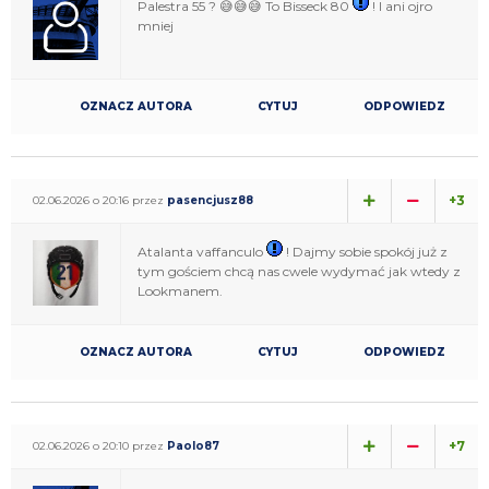
Palestra 55 ? 😅😅😅 To Bisseck 80
! I ani ojro
mniej
OZNACZ AUTORA
CYTUJ
ODPOWIEDZ
+3
02.06.2026 o 20:16 przez
pasencjusz88
Atalanta vaffanculo
! Dajmy sobie spokój już z
tym gościem chcą nas cwele wydymać jak wtedy z
Lookmanem.
OZNACZ AUTORA
CYTUJ
ODPOWIEDZ
+7
02.06.2026 o 20:10 przez
Paolo87