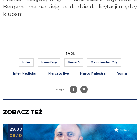
Bergamo ma nadzieję, że dojdzie do licytacji między
klubami.
TAGI:
Inter
transfery
Serie A
Manchester City
Inter Mediolan
Mercato live
Marco Palestra
Roma
udostępnij
ZOBACZ TEŻ
29.07
08:10