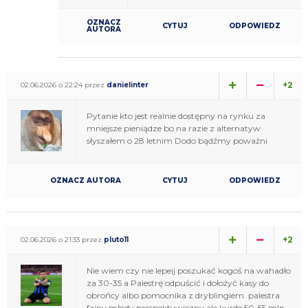
OZNACZ
CYTUJ
ODPOWIEDZ
AUTORA
+2
02.06.2026 o 22:24 przez
danielinter
Pytanie kto jest realnie dostępny na rynku za
mniejsze pieniądze bo na razie z alternatyw
słyszałem o 28 letnim Dodo bądźmy poważni
OZNACZ AUTORA
CYTUJ
ODPOWIEDZ
+2
02.06.2026 o 21:33 przez
pluto11
Nie wiem czy nie lepeij poszukać kogoś na wahadło
za 30-35 a Palestrę odpuścić i dołożyć kasy do
obrońcy albo pomocnika z dryblingiem. palestra
fajny młody perspektywiczny ale kurde 50-55 mln