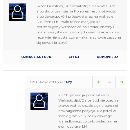
Skoro Dumfries już niemal oficjalnie w Realu to
albo skupilbym się na Porro jeśli jest możliwość
albo dał se spokój i próbował grać na wahadle
Dioufem i LH, mało to pocieszające ale
potrzebujemy wzmocnień na środku obrony i
mimo wszystko w pomocy, bo sam Stankovic na
rezerwie nie wystarczy a Hakana zdrowie zaczyna
się powoli kruszyć
OZNACZ AUTORA
CYTUJ
ODPOWIEDZ
+1
02.06.2026 o 23:19 przez
Cny
Xd Chryste co ja przeczytałem.
Wahadło djuf/Dalbert xd nie obecnie
prawe wahadło stało się najbardziej
newralgiczna pozycja. Nie jesteś w
stanie grać 3-5-2 bez klasowego
wahadłowego co było widać jak na
dłoni gdy grał LH