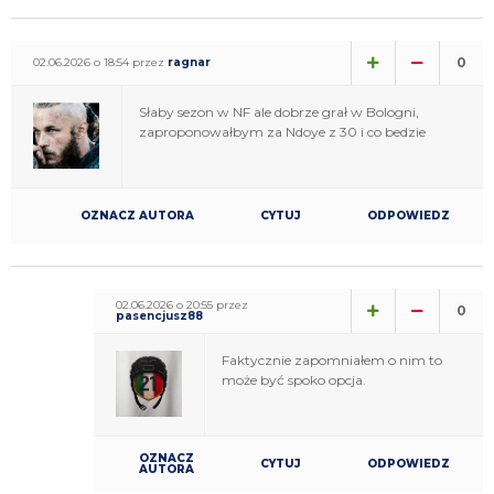
0
02.06.2026 o 18:54 przez
ragnar
Słaby sezon w NF ale dobrze grał w Bologni,
zaproponowałbym za Ndoye z 30 i co bedzie
OZNACZ AUTORA
CYTUJ
ODPOWIEDZ
02.06.2026 o 20:55 przez
0
pasencjusz88
Faktycznie zapomniałem o nim to
może być spoko opcja.
OZNACZ
CYTUJ
ODPOWIEDZ
AUTORA