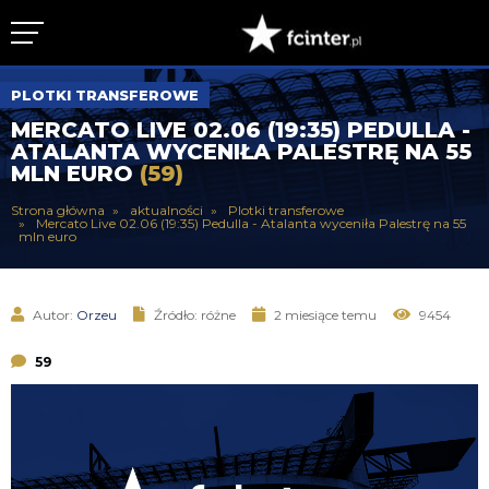
KLUB
PLOTKI TRANSFEROWE
MERCATO LIVE 02.06 (19:35) PEDULLA -
DRUŻYNA
ATALANTA WYCENIŁA PALESTRĘ NA 55
MLN EURO
(59)
SERIE A
Strona główna
aktualności
Plotki transferowe
Mercato Live 02.06 (19:35) Pedulla - Atalanta wyceniła Palestrę na 55
PUCHARY
mln euro
DLA TIFOSICH
Autor:
Orzeu
Źródło: różne
2 miesiące temu
9454
SERWIS
59