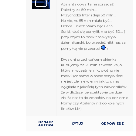
Atalanta otwarta na sprzedaż
Palestry za 50 mln...
Przychodzi Inter i daje 50 mln...
No nie, no 55 mln miało być...
Dobra... niech Wam będzie 55...
Sorki, ktoś się pomylił, ma być 60... (
przy czym to "sorki" to wysryw
dziennikarski, bo przecież nikt nas za
pomyłkę nie przeprosi
)
...
Dwa dni przed końcem okienka
kupujemy za 25 mln zawodnika, o
którym wcześniej nikt głośno nie
mówił (co samo w sobie oczywiście
nie jest złe, ale wiemy jak to u nas
wygląda z jakością tych zawodników i
że w dłuższej perspektywie bardziej
zbliża nas to do zespołów na poziomie
Romy czy Atalanty niż do kolejnych
finałów LM).
OZNACZ
CYTUJ
ODPOWIEDZ
AUTORA