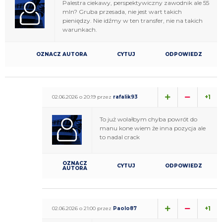
Palestra ciekawy, perspektywiczny zawodnik ale 55
mln? Gruba przesada, nie jest wart takich
pieniędzy. Nie idźmy w ten transfer, nie na takich
warunkach.
OZNACZ AUTORA
CYTUJ
ODPOWIEDZ
+1
02.06.2026 o 20:19 przez
rafalik93
To już wolałbym chyba powrót do
manu kone wiem że inna pozycja ale
to nadal crack
OZNACZ
CYTUJ
ODPOWIEDZ
AUTORA
+1
02.06.2026 o 21:00 przez
Paolo87