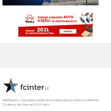
piłkę i jakieś niukasyl czy inne lids da za niego sto milionów później, w
rzeczywistości bujamy się z nim jak z islamskim albancem
Klinsi64
09.08.2026 21:02
no i do Sebka Esposito bo on mentalnie też jest murzynem
Klinsi64
09.08.2026 21:01
słabość VVujka do czarnych jest już legendarna
Klinsi64
09.08.2026 21:01
fajne śmiganie Nortona Puffy
Klinsi64
09.08.2026 21:00
43 mecze 2g 1a
martins2000
09.08.2026 20:42
Diouf więcej zrobił w 1 meczu jak Cuffy w 40
VVujek
09.08.2026 20:32
Nieoficjalny, największy polski serwis poświęcony Interowi Mediolan.
Norton bardzo fajnie śmigał Genoi
Działamy dla Was od 2003 roku!