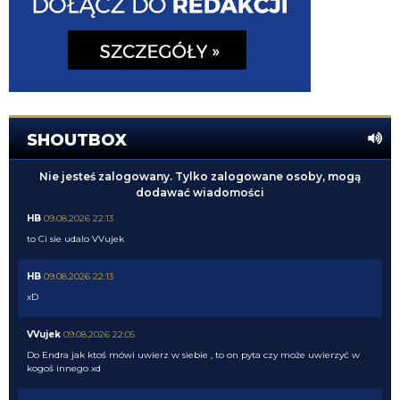
SHOUTBOX
Nie jesteś zalogowany. Tylko zalogowane osoby, mogą
dodawać wiadomości
HB
09.08.2026 22:13
to Ci sie udalo VVujek
HB
09.08.2026 22:13
xD
VVujek
09.08.2026 22:05
Do Endra jak ktoś mówi uwierz w siebie , to on pyta czy może uwierzyć w
kogoś innego xd