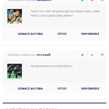
+1
16.09.2025 o 07:14 przez
vandallo87
Niech mu nikt nie pokazuje wyników Interu, póki
Mistrz nie wydobrzeje całkiem.
OZNACZ AUTORA
CYTUJ
ODPOWIEDZ
+1
15.09.2025 o 20:05 przez
mroowa111
Na spokojnie kuruj się Mistrzu
OZNACZ AUTORA
CYTUJ
ODPOWIEDZ