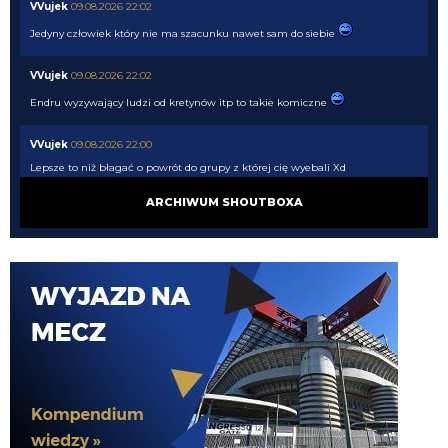
VVujek
09.08.2026 22:02
Jedyny człowiek który nie ma szacunku nawet sam do siebie
VVujek
09.08.2026 22:02
Endru wyzywający ludzi od kretynów itp to takie komiczne
VVujek
09.08.2026 22:00
Lepsze to niż błagać o powrót do grupy z której cię wyebali Xd
ARCHIWUM SHOUTBOXA
Nerazzurro90
09.08.2026 21:51
Miłośnik i wielbiciel wielkich murzynów sidibe singo pepe a teraz Norton
cuffy oto niejaki wujek, sodomitax zboczeniec
Endru
09.08.2026 21:31
I dalej chcą, a ty kretynie chciałes sidibe i pepe
VVujek
09.08.2026 21:24
Spence z Tottenhamu 0 g 0 asyst a wielu go tu chciało.
Cny
09.08.2026 21:23
plan idealny. kupujemy nortona za 15M, myślimy że kopnie Ewa razy prosto