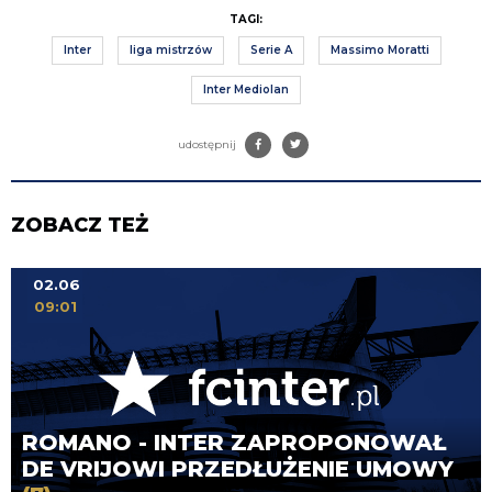
TAGI:
Inter
liga mistrzów
Serie A
Massimo Moratti
Inter Mediolan
udostępnij
ZOBACZ TEŻ
02.06
09:01
ROMANO - INTER ZAPROPONOWAŁ
DE VRIJOWI PRZEDŁUŻENIE UMOWY