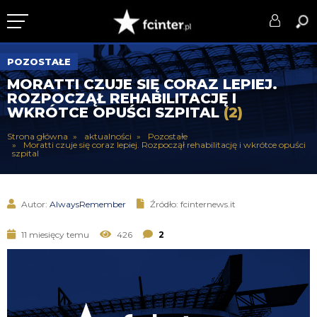
KLUB
POZOSTAŁE
MORATTI CZUJE SIĘ CORAZ LEPIEJ.
DRUŻYNA
ROZPOCZĄŁ REHABILITACJĘ I
WKRÓTCE OPUŚCI SZPITAL
(2)
SERIE A
Strona główna
aktualności
Pozostałe
Moratti czuje się coraz lepiej. Rozpoczął rehabilitację i wkrótce opuści
PUCHARY
szpital
DLA TIFOSICH
Autor:
AlwaysRemember
Źródło: fcinternews.it
SERWIS
11 miesięcy temu
426
2