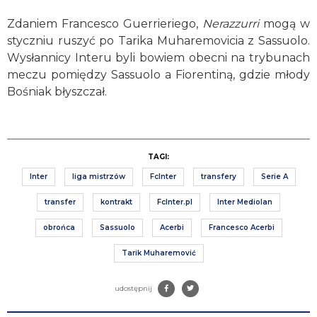
Zdaniem Francesco Guerrieriego,
Nerazzurri
mogą w
styczniu ruszyć po Tarika Muharemovicia z Sassuolo.
Wysłannicy Interu byli bowiem obecni na trybunach
meczu pomiędzy Sassuolo a Fiorentiną, gdzie młody
Bośniak błyszczał.
TAGI:
Inter
liga mistrzów
FcInter
transfery
Serie A
transfer
kontrakt
FcInter.pl
Inter Mediolan
obrońca
Sassuolo
Acerbi
Francesco Acerbi
Tarik Muharemović
udostępnij