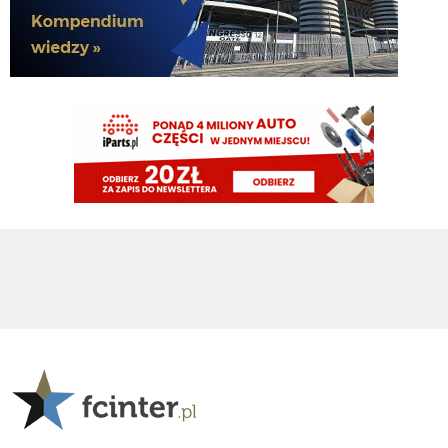
A jak dodamy jeszcze wahadlo oparte na Dioufie i LH to juz na bank liga
mistrzow nasza
timon
06.08.2026 09:15
Na Romero i Stonesie
timon
06.08.2026 09:15
Cny racja lepiej oprzec gre obronną na Romero ktorzy łącznie opuszczali 6
miesięcy z 10 miesiecy grania w kazdym z ostatnich dwoch sezonow i mieli
problem, żeby łącznie zagrac w kazdym z tych sezonow 2 tys minut czyli
jakieś 60% mozliwego czasu
martins2000
06.08.2026 09:15
Tylko kogo?!
Pjerun
06.08.2026 09:10
Powinniśmy pieniądze zainwestować w wahadlo
Pjerun
06.08.2026 09:09
Jak dla mnie po transferze Stonesa ściąganie Romero za taką kwotę jest bez
sensu. Tak samo jak kupowanie Jonesa