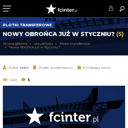
KLUB
PLOTKI TRANSFEROWE
NOWY OBROŃCA JUŻ W STYCZNIU?
(5)
DRUŻYNA
Strona główna
aktualności
Plotki transferowe
Nowy obrońca już w styczniu?
SERIE A
PUCHARY
Autor:
Matti
Źródło: fcinternews.it
8 miesięcy temu
DLA TIFOSICH
1463
5
SERWIS