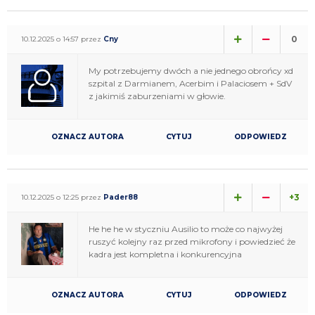
0
10.12.2025 o 14:57 przez
Cny
My potrzebujemy dwóch a nie jednego obrońcy xd
szpital z Darmianem, Acerbim i Palaciosem + SdV
z jakimiś zaburzeniami w głowie.
OZNACZ AUTORA
CYTUJ
ODPOWIEDZ
+3
10.12.2025 o 12:25 przez
Pader88
He he he w styczniu Ausilio to może co najwyżej
ruszyć kolejny raz przed mikrofony i powiedzieć że
kadra jest kompletna i konkurencyjna
OZNACZ AUTORA
CYTUJ
ODPOWIEDZ