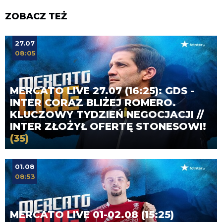
ZOBACZ TEŻ
27.07
08:05
MERCATO LIVE 27.07 (16:25): GDS -
INTER CORAZ BLIŻEJ ROMERO.
KLUCZOWY TYDZIEŃ NEGOCJACJI //
INTER ZŁOŻYŁ OFERTĘ STONESOWI!
(35)
01.08
08:53
MERCATO LIVE 01-02.08 (15:25)