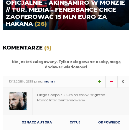
OFICJALNIE - AKINSAMIRO W MONZIE
// TUR. MEDIA - FENERBAHCE CHCE
ZAOFEROWAĆ 15 MLN EURO ZA
HAKANA
(26)
KOMENTARZE
(5)
Nie jesteś zalogowany. Tylko zalogowane osoby, mogą
dodawać wiadomości
0
10.12.2025 o 23:59 przez
ragnar
Diego Coppola ? Gra on coś w Brighton
Ponoć Inter zainteresowany
OZNACZ AUTORA
CYTUJ
ODPOWIEDZ