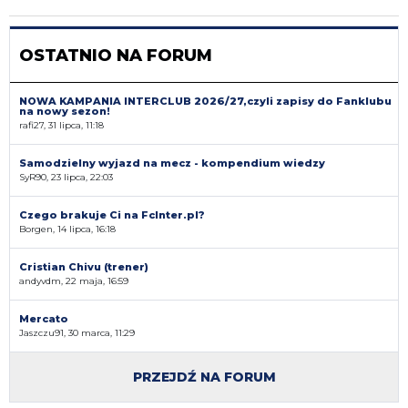
OSTATNIO NA FORUM
NOWA KAMPANIA INTERCLUB 2026/27,czyli zapisy do Fanklubu
na nowy sezon!
rafi27, 31 lipca, 11:18
Samodzielny wyjazd na mecz - kompendium wiedzy
SyR90, 23 lipca, 22:03
Czego brakuje Ci na FcInter.pl?
Borgen, 14 lipca, 16:18
Cristian Chivu (trener)
andyvdm, 22 maja, 16:59
Mercato
Jaszczu91, 30 marca, 11:29
PRZEJDŹ NA FORUM