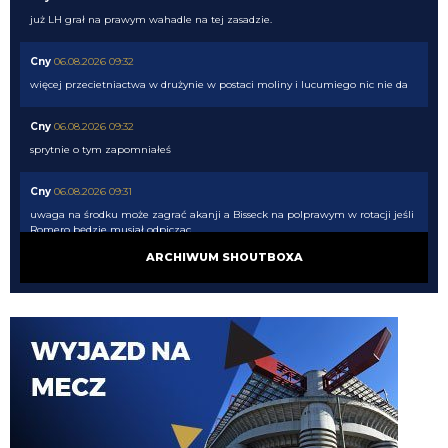
już LH grał na prawym wahadle na tej zasadzie.
Cny
06.08.2026 09:32
więcej przecietniactwa w drużynie w postaci moliny i lucumiego nic nie da
Cny
06.08.2026 09:32
sprytnie o tym zapomniałeś
Cny
06.08.2026 09:31
uwaga na środku może zagrać akanji a Bisseck na polprawym w rotacji jeśli
Romero będzie musiał odpiczac
ARCHIWUM SHOUTBOXA
Cny
06.08.2026 09:31
tak wszyscy będą połamani. akurat nasze sztaby wiedzą jak prowadzić
piłkarzy.
timon
06.08.2026 09:25
Przeciez przy Romero i Stonesie potrzeba obroncy nr 7 inaczej tego nie
poskladamy. Stones wypadnie na dwa miechy i Romero bedzie mial grac co
3 dni od dechy do dechy i sie nie posypac?
timon
06.08.2026 09:15