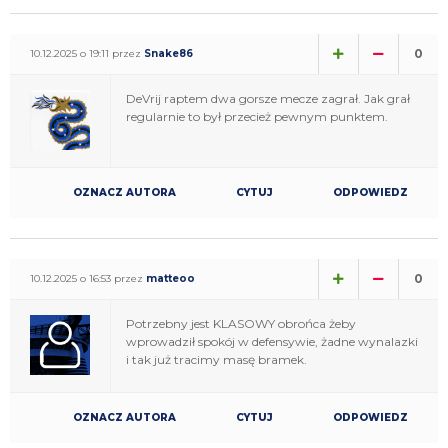
0
10.12.2025 o 19:11 przez
Snake86
DeVrij raptem dwa gorsze mecze zagrał. Jak grał
regularnie to był przecież pewnym punktem.
OZNACZ AUTORA
CYTUJ
ODPOWIEDZ
0
10.12.2025 o 16:53 przez
matteoo
Potrzebny jest KLASOWY obrońca żeby
wprowadził spokój w defensywie, żadne wynalazki
i tak już tracimy masę bramek.
OZNACZ AUTORA
CYTUJ
ODPOWIEDZ