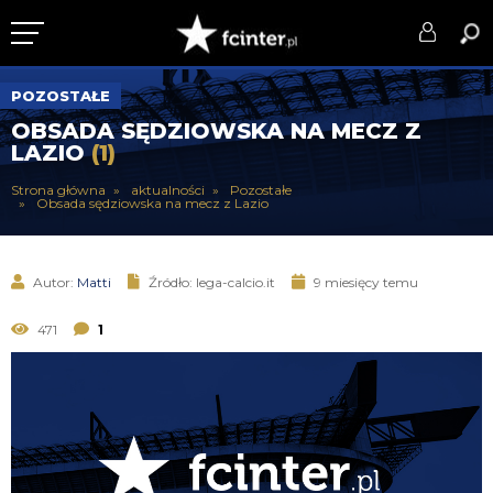
KLUB
POZOSTAŁE
OBSADA SĘDZIOWSKA NA MECZ Z
DRUŻYNA
LAZIO
(1)
SERIE A
Strona główna
aktualności
Pozostałe
Obsada sędziowska na mecz z Lazio
PUCHARY
DLA TIFOSICH
Autor:
Matti
Źródło: lega-calcio.it
9 miesięcy temu
SERWIS
471
1