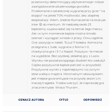
przeciwnicy determinujący płytsze emocje i niższe
zaangażowanie od pierwszego gwizdka.
Przekonanie o ostatecznej wygranej przy grze " na
stojąco" na jakieś 70% możliwości, bez zbędnej
eksploatacji. Wiem, średnie tłumaczenie na klub jak
Inter 😛 do meritum. W niedzielę około 23
będziemy wypowiadać się na temat tego meczu.
Ale i w tym momencie będzie można śmiało
oceniać i wyciągać wnioski z pracy Chivu ogólnie.
Grę i pozycję w tabeli. To już 11 kolejka. Komiczna
przegrana z Jude, wygrana z Roma 1-0,
chaotyczna gra i 3-1 z Napoli. Pozytyw- te mecze
na wyjeździe. Bez szybkiej, składnej gry z Lazio.
Wyniku nie pozostawiającego złudzeń kto zasłużył.
Ciężko pozytywnie będzie patrzeć w przyszłość.
Pozytywne wyniki z najsilniejszymi i co za tym
idzie walkę o majstra. Minimalnym obowiązkiem
jest miejsce gwarantujace na przyszły sezon Lm.
Inaczej tragedia. Trzeba wierzyć, że naprawdę gra
znacznie trybie. Wraca Thuram ...
OZNACZ AUTORA
CYTUJ
ODPOWIEDZ