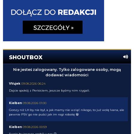
SHOUTBOX
Nie jesteś zalogowany. Tylko zalogowane osoby, mogą
dodawać wiadomości
VVujek
09.08.2026 06:24
Dajcie spokój z Perisiciem, jeszcze byśmy nim rzygali.
Kielben
09.08.2026 01:00
Gorszy niż LH by nie był, a jak mamy nie wziąć nikogo, to już wolę Ivana, ale
pewnie PSV go nie puści jak im rogi robotę 😁
Kielben
09.08.2026 00:59
Swoje by jeszcze zrobił u nas 😉