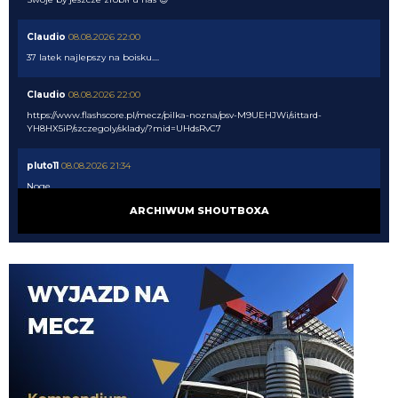
Claudio
08.08.2026 22:00
37 latek najlepszy na boisku....
Claudio
08.08.2026 22:00
https://www.flashscore.pl/mecz/pilka-nozna/psv-M9UEHJWi/sittard-
YH8HX5iP/szczegoly/sklady/?mid=UHdsRvC7
pluto11
08.08.2026 21:34
Noge
ARCHIWUM SHOUTBOXA
pluto11
08.08.2026 21:34
Chłop ma 37 lat jedyne co może urwać to
nife albo ahillesa
Rafi23
08.08.2026 21:15
Oglądam PSV, Perisic dupy nie urywa
Piotrek85
08.08.2026 19:18
Dołożę do wahadłowego😃