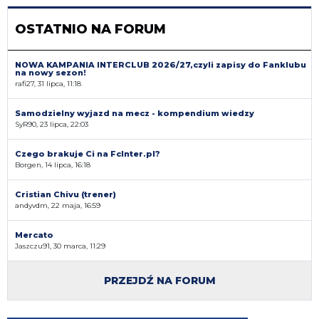
OSTATNIO NA FORUM
NOWA KAMPANIA INTERCLUB 2026/27,czyli zapisy do Fanklubu
na nowy sezon!
rafi27, 31 lipca, 11:18
Samodzielny wyjazd na mecz - kompendium wiedzy
SyR90, 23 lipca, 22:03
Czego brakuje Ci na FcInter.pl?
Borgen, 14 lipca, 16:18
Cristian Chivu (trener)
andyvdm, 22 maja, 16:59
Mercato
Jaszczu91, 30 marca, 11:29
PRZEJDŹ NA FORUM