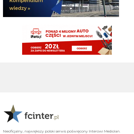
HB
08.08.2026 18:56
Piotrek na co wydasz te pieniądze?
Piotrek85
08.08.2026 18:16
Raczej nie będą to duże kwoty.
Piotrek85
08.08.2026 18:15
Colidio przechodzi do Vasco. Chyba mamy jakiś procent odsprzedaży.
Cyrax
08.08.2026 17:31
robi więcej w kilka minut niż LH przez cały pobyt w Interze
Cyrax
08.08.2026 17:30
Taki Olise dla ubogich
Orzeu
08.08.2026 17:29
Diouf naprawdę tak dobrze wygląda na wahadle?
Orzeu
08.08.2026 17:29
i jak tam ten meczyk dzisiaj wyglądał?
Nieoficjalny, największy polski serwis poświęcony Interowi Mediolan.