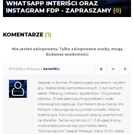
WHATSAPP INTERIŚCI ORAZ
INSTAGRAM FDP - ZAPRASZAMY
(0)
KOMENTARZE
(1)
Nie jesteś zalogowany. Tylko zalogowane osoby, mogą
dodawać wiadomości
0
07.11.2025 o 19:13 przez
danielWu
Zespoły w formie. Przekonujące wynikami i stylem
gry. Najbardziej zainteresowanych. Czyli samych
siebie. Piłkarzy, trenera, asystentów. Oczywiście
kibiców. Przed pierwszym gwizdkiem mało
interesuje kto sędziuje. Za Interem dwa mecze. Po
których nasuwają się oczywiste wnioski. Mocno
średnia gra. Paru kluczowych pilarzy pod forma (
np Barella). Same wyniki po 2-1. Z drugiej strony,
można doszukiwać się czynników lekko
"tłumaczących" zespół. Rotacje, mecz 12.30, słabsi