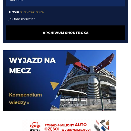
Orzeu
09.08.2026 09:24
jak tam mercato?
Orzeu
09.08.2026 09:24
ARCHIWUM SHOUTBOXA
cuba spróbuj na innej przeglądarce się zalogować
Kielben
09.08.2026 09:08
Zostawię to specjalistom 💪🏼
Nerazzurro90
09.08.2026 06:39
Kiełbyń zamiast tak pieprzyć lepiej byś ruszył dupę do gdynii i odnalazł flagę
VVujek
09.08.2026 06:24
Dajcie spokój z Perisiciem, jeszcze byśmy nim rzygali.
Kielben
09.08.2026 01:00
Gorszy niż LH by nie był, a jak mamy nie wziąć nikogo, to już wolę Ivana, ale
pewnie PSV go nie puści jak im rogi robotę 😁
Kielben
09.08.2026 00:59