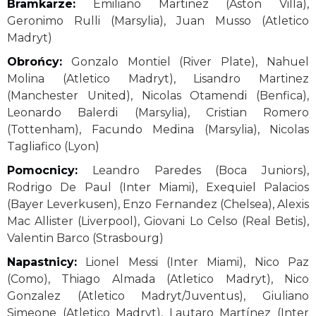
Bramkarze:
Emiliano Martinez (Aston Villa),
Geronimo Rulli (Marsylia), Juan Musso (Atletico
Madryt)
Obrońcy:
Gonzalo Montiel (River Plate), Nahuel
Molina (Atletico Madryt), Lisandro Martinez
(Manchester United), Nicolas Otamendi (Benfica),
Leonardo Balerdi (Marsylia), Cristian Romero
(Tottenham), Facundo Medina (Marsylia), Nicolas
Tagliafico (Lyon)
Pomocnicy:
Leandro Paredes (Boca Juniors),
Rodrigo De Paul (Inter Miami), Exequiel Palacios
(Bayer Leverkusen), Enzo Fernandez (Chelsea), Alexis
Mac Allister (Liverpool), Giovani Lo Celso (Real Betis),
Valentin Barco (Strasbourg)
Napastnicy:
Lionel Messi (Inter Miami), Nico Paz
(Como), Thiago Almada (Atletico Madryt), Nico
Gonzalez (Atletico Madryt/Juventus), Giuliano
Simeone (Atletico Madryt), Lautaro Martínez (Inter