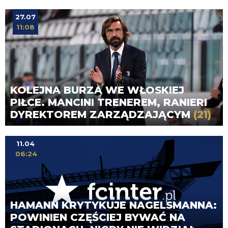
27.07
11:08
KOLEJNA BURZA WE WŁOSKIEJ
PIŁCE. MANCINI TRENEREM, RANIERI
DYREKTOREM ZARZĄDZAJĄCYM
(21)
11.04
06:24
HAMANN KRYTYKUJE NAGELSMANNA:
POWINIEN CZĘŚCIEJ BYWAĆ NA