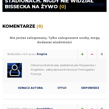
STADIONACH. NIGDY NIE WIDZIAŁ
BISSECKA NA ŻYWO
(0)
KOMENTARZE
(8)
Nie jesteś zalogowany. Tylko zalogowane osoby, mogą
dodawać wiadomości
0
06.06.2026 o 12:21 przez
Enigma
Obrona totalnie ssie, podobnie jak Hiszpanów i
Anglików, zdecydowanie faworyt Portugalia i
Francja
OZNACZ AUTORA
CYTUJ
ODPOWIEDZ
0
01.06.2026 o 13:56 przez
darek666sz