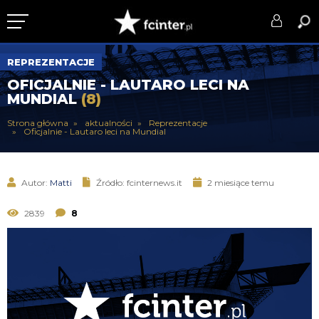
KLUB
REPREZENTACJE
OFICJALNIE - LAUTARO LECI NA
DRUŻYNA
MUNDIAL
(8)
SERIE A
Strona główna
aktualności
Reprezentacje
Oficjalnie - Lautaro leci na Mundial
PUCHARY
DLA TIFOSICH
Autor:
Matti
Źródło: fcinternews.it
2 miesiące temu
SERWIS
2839
8