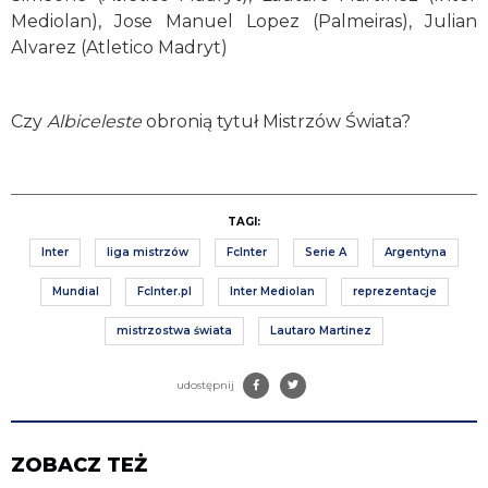
Mediolan), Jose Manuel Lopez (Palmeiras), Julian
Alvarez (Atletico Madryt)
Czy
Albiceleste
obronią tytuł Mistrzów Świata?
TAGI:
Inter
liga mistrzów
FcInter
Serie A
Argentyna
Mundial
FcInter.pl
Inter Mediolan
reprezentacje
mistrzostwa świata
Lautaro Martinez
udostępnij
ZOBACZ TEŻ