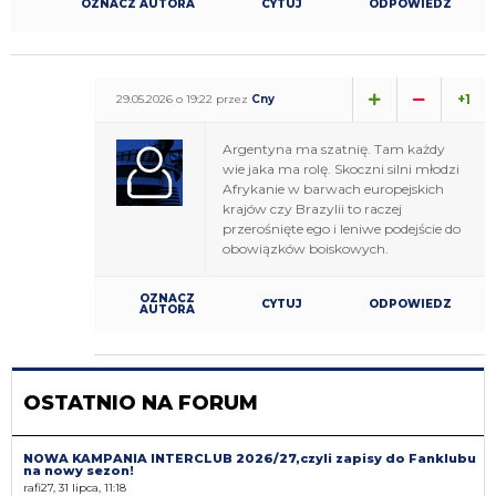
OZNACZ AUTORA
CYTUJ
ODPOWIEDZ
+1
29.05.2026 o 19:22 przez
Cny
Argentyna ma szatnię. Tam każdy
wie jaka ma rolę. Skoczni silni młodzi
Afrykanie w barwach europejskich
krajów czy Brazylii to raczej
przerośnięte ego i leniwe podejście do
obowiązków boiskowych.
OZNACZ
CYTUJ
ODPOWIEDZ
AUTORA
OSTATNIO NA FORUM
NOWA KAMPANIA INTERCLUB 2026/27,czyli zapisy do Fanklubu
na nowy sezon!
rafi27, 31 lipca, 11:18