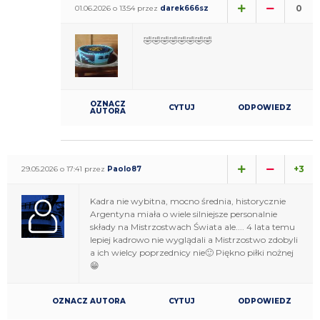
0
01.06.2026 o 13:54 przez
darek666sz
🤣🤣🤣🤣🤣🤣🤣🤣
OZNACZ
CYTUJ
ODPOWIEDZ
AUTORA
+3
29.05.2026 o 17:41 przez
Paolo87
Kadra nie wybitna, mocno średnia, historycznie
Argentyna miała o wiele silniejsze personalnie
składy na Mistrzostwach Świata ale.... 4 lata temu
lepiej kadrowo nie wyglądali a Mistrzostwo zdobyli
a ich wielcy poprzednicy nie🙂 Piękno piłki nożnej
😁
OZNACZ AUTORA
CYTUJ
ODPOWIEDZ