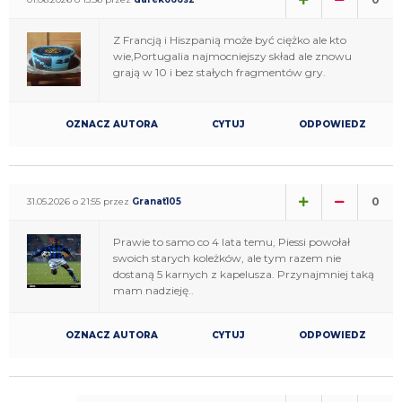
Z Francją i Hiszpanią może być ciężko ale kto
wie,Portugalia najmocniejszy skład ale znowu
grają w 10 i bez stałych fragmentów gry.
OZNACZ AUTORA
CYTUJ
ODPOWIEDZ
0
31.05.2026 o 21:55 przez
Granat105
Prawie to samo co 4 lata temu, Piessi powołał
swoich starych koleżków, ale tym razem nie
dostaną 5 karnych z kapelusza. Przynajmniej taką
mam nadzieję..
OZNACZ AUTORA
CYTUJ
ODPOWIEDZ