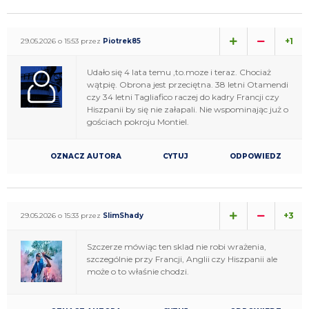
+1
29.05.2026 o 15:53 przez
Piotrek85
Udało się 4 lata temu ,to.moze i teraz. Chociaż
wątpię. Obrona jest przeciętna. 38 letni Otamendi
czy 34 letni Tagliafico raczej do kadry Francji czy
Hiszpanii by się nie załapali. Nie wspominając już o
gościach pokroju Montiel.
OZNACZ AUTORA
CYTUJ
ODPOWIEDZ
+3
29.05.2026 o 15:33 przez
SlimShady
Szczerze mówiąc ten sklad nie robi wrażenia,
szczególnie przy Francji, Anglii czy Hiszpanii ale
może o to właśnie chodzi.