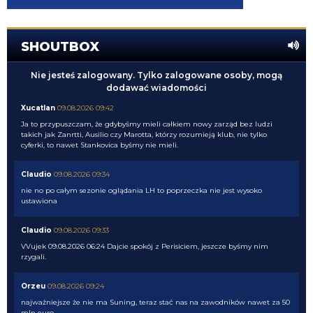
SHOUTBOX
Nie jesteś zalogowany. Tylko zalogowane osoby, mogą
dodawać wiadomości
Xucatlan
09.08.2026 09:42
Ja to przypuszczam, że gdybyśmy mieli całkiem nowy zarząd bez ludzi
takich jak Zanrtti, Ausilio czy Marotta, którzy rozumieją klub, nie tylko
cyferki, to nawet Stankovica byśmy nie mieli.
Claudio
09.08.2026 09:34
nie no po całym sezonie oglądania LH to poprzeczka nie jest wysoko
ustawiona
Claudio
09.08.2026 09:33
VVujek 09.08.2026 06:24 Dajcie spokój z Perisiciem, jeszcze byśmy nim
rzygali.
Orzeu
09.08.2026 09:24
najważniejsze że nie ma Suning, teraz stać nas na zawodników nawet za 50
mln euro