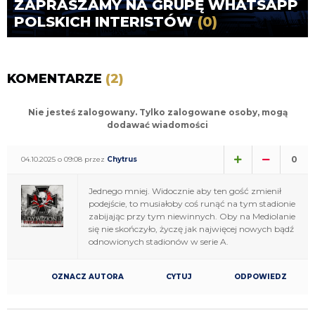
ZAPRASZAMY NA GRUPĘ WHATSAPP
POLSKICH INTERISTÓW
(0)
KOMENTARZE
(2)
Nie jesteś zalogowany. Tylko zalogowane osoby, mogą
dodawać wiadomości
0
04.10.2025 o 09:08 przez
Chytrus
Jednego mniej. Widocznie aby ten gość zmienił
podejście, to musiałoby coś runąć na tym stadionie
zabijając przy tym niewinnych. Oby na Mediolanie
się nie skończyło, życzę jak najwięcej nowych bądź
odnowionych stadionów w serie A.
OZNACZ AUTORA
CYTUJ
ODPOWIEDZ