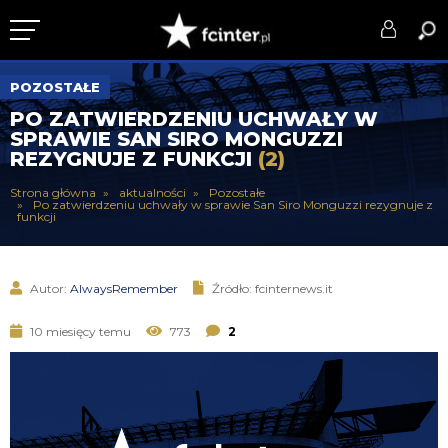
KLUB
POZOSTAŁE
PO ZATWIERDZENIU UCHWAŁY W
DRUŻYNA
SPRAWIE SAN SIRO MONGUZZI
REZYGNUJE Z FUNKCJI
(2)
SERIE A
Strona główna
aktualności
Pozostałe
Po zatwierdzeniu uchwały w sprawie San Siro Monguzzi rezygnuje z
PUCHARY
funkcji
DLA TIFOSICH
Autor:
AlwaysRemember
Źródło: fcinternews.it
SERWIS
10 miesięcy temu
773
2