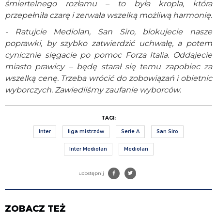
śmiertelnego rozłamu – to była kropla, która
przepełniła czarę i zerwała wszelką możliwą harmonię
.
- Ratujcie Mediolan, San Siro, blokujecie nasze
poprawki, by szybko zatwierdzić uchwałę, a potem
cynicznie sięgacie po pomoc Forza Italia. Oddajecie
miasto prawicy – będę starał się temu zapobiec za
wszelką cenę. Trzeba wrócić do zobowiązań i obietnic
wyborczych. Zawiedliśmy zaufanie wyborców
.
TAGI:
Inter
liga mistrzów
Serie A
San Siro
Inter Mediolan
Mediolan
udostępnij
ZOBACZ TEŻ