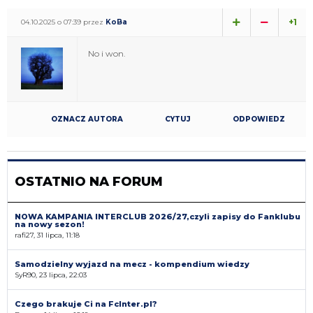
+1
04.10.2025 o 07:39 przez
KoBa
No i won.
OZNACZ AUTORA
CYTUJ
ODPOWIEDZ
OSTATNIO NA FORUM
NOWA KAMPANIA INTERCLUB 2026/27,czyli zapisy do Fanklubu
na nowy sezon!
rafi27, 31 lipca, 11:18
Samodzielny wyjazd na mecz - kompendium wiedzy
SyR90, 23 lipca, 22:03
Czego brakuje Ci na FcInter.pl?