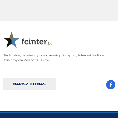
HB
06.08.2026 23:14
Misterem X był Benjamin Pavard. Witamy w Interze!
FENDI_SOSA
06.08.2026 22:16
Af*
FENDI_SOSA
06.08.2026 22:16
Ad
FENDI_SOSA
06.08.2026 22:15
Nieoficjalny, największy polski serwis poświęcony Interowi Mediolan.
A np jakby mieć wybierać jak cos czy hasto czy romero to wole Włocha ad
Działamy dla Was od 2003 roku!
FENDI_SOSA
06.08.2026 22:15
Ważniejsze mamy pozycje do obstawienia
NAPISZ DO NAS
FENDI_SOSA
06.08.2026 22:15
Ten romero niby ok ale nie ma na niego ciśnienia i tak
Nerazzurro90
06.08.2026 21:59
Jones to juz dawno ma w dupie azalio tego całego od stycznia go ściąga i
nie może