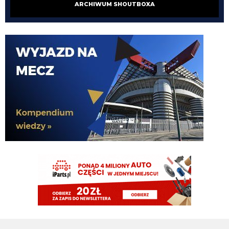
Claudio
07.08.2026 00:33
ARCHIWUM SHOUTBOXA
Było tyle fejków i gównoinformacji w tym okienku i niektórzy nadal łykają
wszystko co pismaki wrzucają. To jest nieprawdopodobne.
Claudio
07.08.2026 00:31
no tak napewno my wiemy co Chivu myśli....
El_Imprezatore
07.08.2026 00:09
tak na pewno Chivu tak uznał XD
Claudio
06.08.2026 23:58
pismaki zawsze maja info z opoznieniem. Moze juz dawno dali sobie spokoj
z Romero. To wiedza tylko wewnatrz Interu
Claudio
06.08.2026 23:57
Żebyscie sie jeszcze nie zdziwili jak CHivu po treningach uznal ze Pavard
ma motywacje i odpowiednie umiejetnosci i sam chce by zostal, a kasa ma
isc na inne pozycje
Jaworeq
06.08.2026 23:33
Pavard mvp w padla będzie w tym sezonie