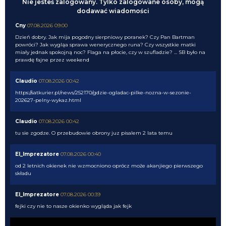
Nie jesteś zalogowany. Tylko zalogowane osoby, mogą
dodawać wiadomości
Cny
07.08.2026 09:00
Dzień dobry. Jak mija pogodny sierpniowy poranek? Czy Pan Bartman
powróci? Jak wygląa sprawa wenerycznego runa? Czy wszystkie matki
miały jednak spokojną noc? Flaga na płocie, czy w szufladzie? ... SB było na
prawdę fajne przez weekend
Claudio
07.08.2026 00:42
https://satkurier.pl/news/252170/gdzie-ogladac-pilke-nozna-w-sezonie-
202627-pelny-wykaz.html
Claudio
07.08.2026 00:42
tu sie zgodze. O przebudowie obrony juz pisalem 2 lata temu
El_Imprezatore
07.08.2026 00:40
od 2 letnich okienek nie wzmocniono oprócz może akanjiego pierwszego
składu
El_Imprezatore
07.08.2026 00:39
fejki czy nie to nasze okienko wygląda jak fejk