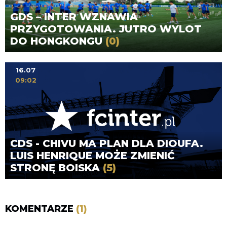
GDS – INTER WZNAWIA
PRZYGOTOWANIA. JUTRO WYLOT
DO HONGKONGU
(0)
16.07
09:02
CDS - CHIVU MA PLAN DLA DIOUFA.
LUIS HENRIQUE MOŻE ZMIENIĆ
STRONĘ BOISKA
(5)
KOMENTARZE
(1)