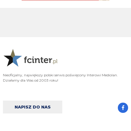
Po fiasku Spence nasi stwierdzili że mamy super prawe wahadło czy o kij
chodzi ?
Nerazzurro90
06.08.2026 20:58
Kostic w PSV takze zaraz Perisic w Interze. Pozdrawiam a
Rebelde
06.08.2026 20:57
Do tego okienka zawsz Inter kończył dość szybko, a tu drugi tydzień
sierpania i dalej mamy plac budowy i sławne 40mln, przerzucane co chwila
na inną pozycje.
Rebelde
06.08.2026 20:55
Jak popatrzymy na okienka z przed paru lat, to zawsze miałem wrażenie że
Nieoficjalny, największy polski serwis poświęcony Interowi Mediolan.
działają według planu. Wiekszy lub mniejszy budżet, ale zawsze Marotta
Działamy dla Was od 2003 roku!
miał plan. A te okienko jest "inne", odbijanie sie od jednej ściany do drugiej,
latanie bez pilota. Cele transferowo co chwile sie zmieniają, najwazniejszy
był wahadłowy, potem obrońca a teraz to juz w sumie nie wiadomo.
Xucatlan
06.08.2026 20:22
NAPISZ DO NAS
Jakiej różnicy? Są pieniądze, to możesz mieć i 40 zawodników na kontrakcie
jak Chelsea czy Tottenham. Nie ma pieniędzy, to nie kupujesz póki nie
sprzedasz. Nie ma żadnego mitycznego blokowania miejsca.