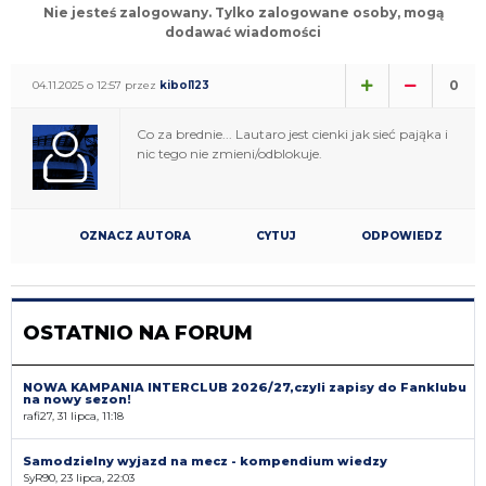
Nie jesteś zalogowany. Tylko zalogowane osoby, mogą
dodawać wiadomości
0
04.11.2025 o 12:57 przez
kibol123
Co za brednie... Lautaro jest cienki jak sieć pająka i
nic tego nie zmieni/odblokuje.
OZNACZ AUTORA
CYTUJ
ODPOWIEDZ
OSTATNIO NA FORUM
NOWA KAMPANIA INTERCLUB 2026/27,czyli zapisy do Fanklubu
na nowy sezon!
rafi27, 31 lipca, 11:18
Samodzielny wyjazd na mecz - kompendium wiedzy
SyR90, 23 lipca, 22:03