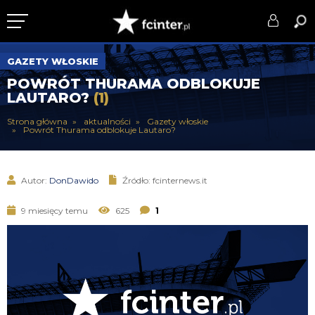
KLUB
GAZETY WŁOSKIE
POWRÓT THURAMA ODBLOKUJE
DRUŻYNA
LAUTARO?
(1)
SERIE A
Strona główna
aktualności
Gazety włoskie
Powrót Thurama odblokuje Lautaro?
PUCHARY
DLA TIFOSICH
Autor:
DonDawido
Źródło: fcinternews.it
SERWIS
9 miesięcy temu
625
1