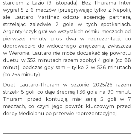
starciem z Lazio (9 listopada). Bez Thurama Inter
wygrał 5 z 6 meczów (przegrywając tylko z Napoli),
ale Lautaro Martínez odczuł absencję partnera,
strzelając zaledwie 2 gole w tych spotkaniach.
Argentyńczyk grał we wszystkich ośmiu meczach od
pierwszej minuty, plus dwa w reprezentacji, co
doprowadziło do widocznego zmęczenia, zwłaszcza
w Weronie. Lautaro nie może doczekać się powrotu
duetu: w 352 minutach razem zdobył 4 gole (co 88
minut), podczas gdy sam – tylko 2 w 526 minutach
(co 263 minuty).
Duet Lautaro-Thuram w sezonie 2025/26 razem
strzelił 8 goli, co daje średnią 1,36 gola na 90 minut.
Thuram, przed kontuzją, miał serię 5 goli w 7
meczach, co czyni jego powrót kluczowym przed
derby Mediolanu po przerwie reprezentacyjnej.