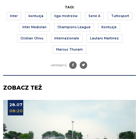
TAGI:
Inter
kontuzja
liga mistrzów
Serie A
Tuttosport
Inter Mediolan
Champions League
Kontuzje
Cristian Chivu
Internazionale
Lautaro Martinez
Marcus Thuram
udostępnij
ZOBACZ TEŻ
28.07
08:20