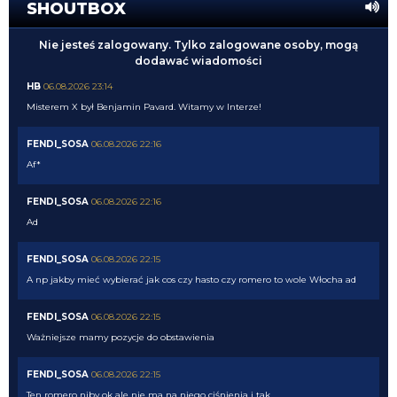
SHOUTBOX
Nie jesteś zalogowany. Tylko zalogowane osoby, mogą
dodawać wiadomości
HB
06.08.2026 23:14
Misterem X był Benjamin Pavard. Witamy w Interze!
FENDI_SOSA
06.08.2026 22:16
Af*
FENDI_SOSA
06.08.2026 22:16
Ad
FENDI_SOSA
06.08.2026 22:15
A np jakby mieć wybierać jak cos czy hasto czy romero to wole Włocha ad
FENDI_SOSA
06.08.2026 22:15
Ważniejsze mamy pozycje do obstawienia
FENDI_SOSA
06.08.2026 22:15
Ten romero niby ok ale nie ma na niego ciśnienia i tak