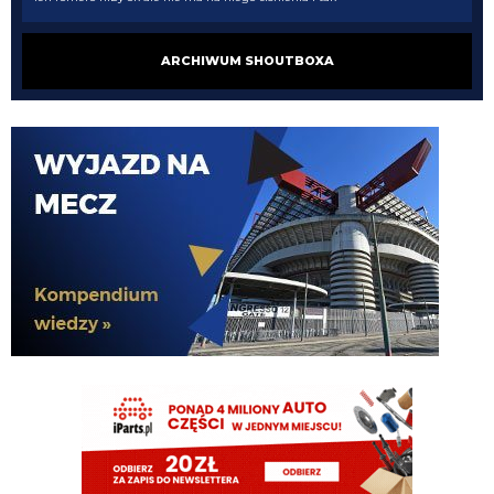
Nerazzurro90
06.08.2026 21:59
ARCHIWUM SHOUTBOXA
Jones to juz dawno ma w dupie azalio tego całego od stycznia go ściąga i
nie może
chonciak
06.08.2026 21:55
Odejdzie Pavard to przyjdzie romero. Odejdzie asslani i frattesi to może
przyjdzie curtis jones
chonciak
06.08.2026 21:54
Rebelde jaki plac budowy ?XD Nikt budowy nie rozpoczął w tym sezonie xd
Oni tylko podmieniają materiały.
Rebelde
06.08.2026 21:34
Perisic na wahadło, Juan Jesus ns obrone a 40mln z powrotem do kieszeni
Oaktree. Chyba mamy w końcu realny plan. na te okienko.
Paolo92
06.08.2026 21:26
🚨 GAZZETTA DELLO SPORT: “Kostic al PSV potrebbe sbloccare il ritorno di
Ivan Perisic all’Inter”.
danielinter
06.08.2026 21:06