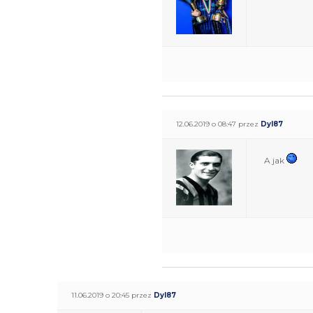
12.06.2019 o 08:47 przez
Dyl87
A jak
11.06.2019 o 20:45 przez
Dyl87