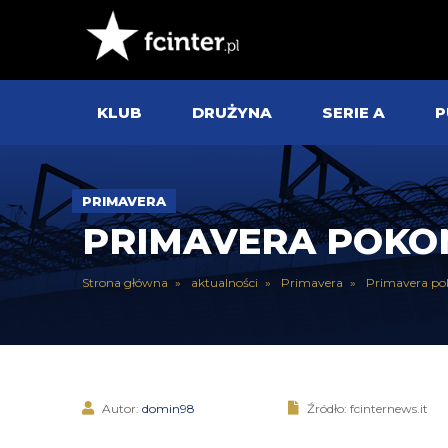
KLUB
DRUŻYNA
SERIE A
P
PRIMAVERA
PRIMAVERA POKON
Strona główna
aktualności
Primavera
Primavera pok
Autor:
domin98
Źródło: fcinternews.it