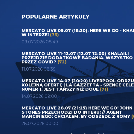
POPULARNE ARTYKUŁY
MERCATO LIVE 09.07 (18:30): HERE WE GO - KHA
W INTERZE!
(73)
09.07.2026 08:49
MERCATO LIVE 11-12.07 (12.07 12:00) KHALAILI
PRZEJDZIE DODATKOWE BADANIA. WSZYSTKO
PRZEZ COVID?
(72)
11.07.2026 08:39
MERCATO LIVE 14.07 (20:20) LIVERPOOL ODRZ
KOLEJNĄ OFERTĘ | LA GAZZETTA - SPENCE CEL
NUMER 1, JEST TAŃSZY NIŻ DOUE
(71)
14.07.2026 09:00
MERCATO LIVE 28.07 (21:25) HERE WE GO! JOHN
STONES PRZECHODZI DO INTERU! // AGENT
MANCINIEGO: CHCIAŁEM, BY ODSZEDŁ Z ROMY
(
28.07.2026 00:00