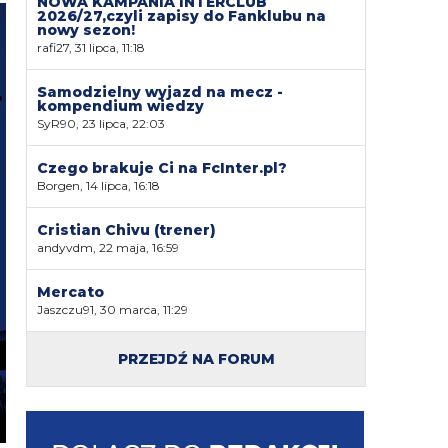
NOWA KAMPANIA INTERCLUB
2026/27,czyli zapisy do Fanklubu na
nowy sezon!
rafi27, 31 lipca, 11:18
Samodzielny wyjazd na mecz -
kompendium wiedzy
SyR90, 23 lipca, 22:03
Czego brakuje Ci na FcInter.pl?
Borgen, 14 lipca, 16:18
Cristian Chivu (trener)
andyvdm, 22 maja, 16:59
Mercato
Jaszczu91, 30 marca, 11:29
PRZEJDŹ NA FORUM