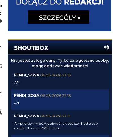
o
e
ą
SHOUTBOX
1
Nie jesteś zalogowany. Tylko zalogowane osoby,
6
mogą dodawać wiadomości
FENDI_SOSA
06.08.2026 22:16
Af*
1
FENDI_SOSA
06.08.2026 22:16
Ad
,
FENDI_SOSA
06.08.2026 22:15
A np jakby mieć wybierać jak cos czy hasto czy
romero to wole Włocha ad