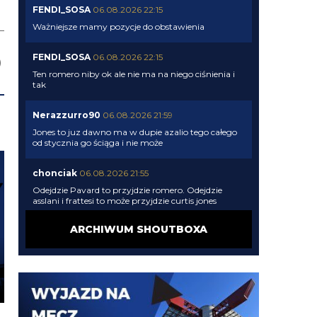
FENDI_SOSA
06.08.2026 22:15
Ważniejsze mamy pozycje do obstawienia
FENDI_SOSA
06.08.2026 22:15
Ten romero niby ok ale nie ma na niego ciśnienia i
tak
Nerazzurro90
06.08.2026 21:59
Jones to juz dawno ma w dupie azalio tego całego
od stycznia go ściąga i nie może
chonciak
06.08.2026 21:55
Odejdzie Pavard to przyjdzie romero. Odejdzie
asslani i frattesi to może przyjdzie curtis jones
ARCHIWUM SHOUTBOXA
chonciak
06.08.2026 21:54
Rebelde jaki plac budowy ?XD Nikt budowy nie
rozpoczął w tym sezonie xd Oni tylko podmieniają
materiały.
Rebelde
06.08.2026 21:34
Perisic na wahadło, Juan Jesus ns obrone a 40mln z