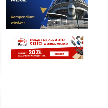
powrotem do kieszeni Oaktree. Chyba mamy w
końcu realny plan. na te okienko.
Paolo92
06.08.2026 21:26
🚨 GAZZETTA DELLO SPORT: “Kostic al PSV
potrebbe sbloccare il ritorno di Ivan Perisic all’Inter”.
danielinter
06.08.2026 21:06
Po fiasku Spence nasi stwierdzili że mamy super
prawe wahadło czy o kij chodzi ?
Nerazzurro90
06.08.2026 20:58
Kostic w PSV takze zaraz Perisic w Interze.
Pozdrawiam a
Rebelde
06.08.2026 20:57
Do tego okienka zawsz Inter kończył dość szybko, a
tu drugi tydzień sierpania i dalej mamy plac
budowy i sławne 40mln, przerzucane co chwila na
inną pozycje.
Rebelde
06.08.2026 20:55