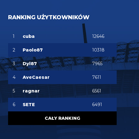
RANKING UŻYTKOWNIKÓW
1
cuba
12646
2
Paolo87
10318
3
Dyl87
7965
4
AveCaesar
7611
5
ragnar
6561
6
SETE
6491
CAŁY RANKING