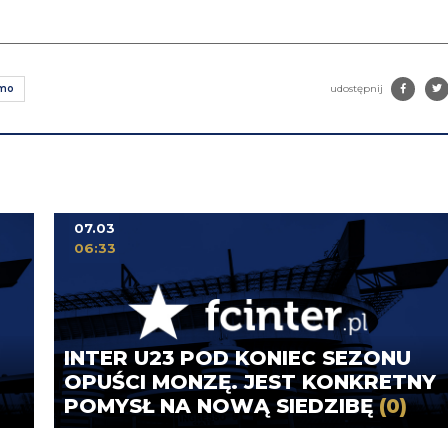
amo
udostępnij
07.03
06:33
INTER U23 POD KONIEC SEZONU
OPUŚCI MONZĘ. JEST KONKRETNY
POMYSŁ NA NOWĄ SIEDZIBĘ
(0)