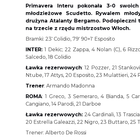
Primavera Interu pokonała 3-0 swoic
młodzieżowe Scudetto. Rywalem mło
drużyna Atalanty Bergamo. Podopieczni
na trzecie z rzędu mistrzostwo Włoch.
Bramki: 23' Colidio, 79' 90+1' Esposito
INTER:
1 Dekic; 22 Zappa, 4 Nolan (C), 6 Rizzo;
Salcedo, 18 Colidio
Ławka rezerwowych
: 12 Pozzer, 21 Stankov
Ntube, 17 Attys, 20 Esposito, 23 Mulattieri, 24 R
Trener
: Armando Madonna
ROMA
: 1 Greco, 3 Semeraro, 4 Bianda, 5 Carg
Cangiano, 14 Parodi, 21 Darboe
Ławka rezerwowych:
24 Cardinali, 13 Trascia
20 Estrella Galeazzi, 22 Nigro, 23 Buttaro, 25 T
Trener: Alberto De Rossi