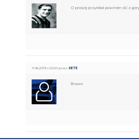
O proszę przykład powinien iść z góry 
11.06.2019 o 20:20 przez
SETE
Brawo