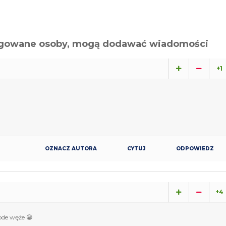
alogowane osoby, mogą dodawać wiadomości
+1
OZNACZ AUTORA
CYTUJ
ODPOWIEDZ
+4
ode węże 😁