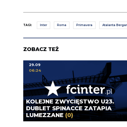
TAGI:
Inter
Roma
Primavera
Atalanta Berg
ZOBACZ TEŻ
29.09
06:24
KOLEJNE ZWYCIĘSTWO U23.
DUBLET SPINACCE ZATAPIA
LUMEZZANE
(0)