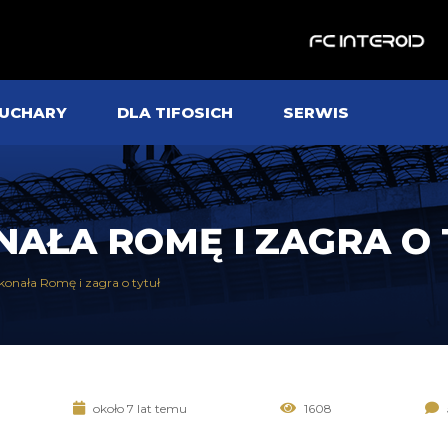
UCHARY
DLA TIFOSICH
SERWIS
AŁA ROMĘ I ZAGRA O
onała Romę i zagra o tytuł
około 7 lat temu
1608