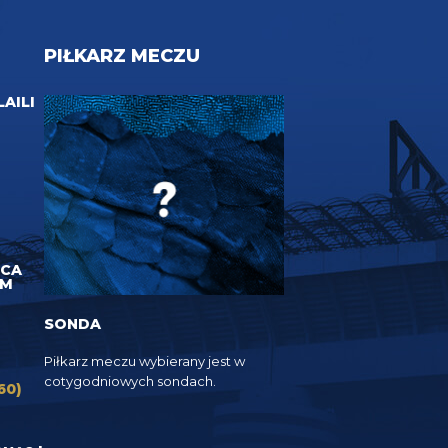
PIŁKARZ MECZU
LAILI
UCA
EM
SONDA
Piłkarz meczu wybierany jest w
cotygodniowych sondach.
60)