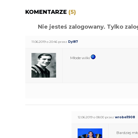
KOMENTARZE
(5)
Nie jesteś zalogowany. Tylko z
11.06.2019 o 20:46 przez
Dyl87
Młode wilki
12.06.2019 o 08:00 przez
wrobel1908
Bardziej mł