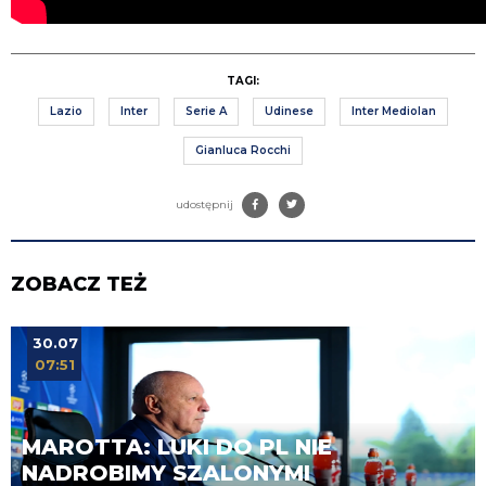
TAGI:
Lazio
Inter
Serie A
Udinese
Inter Mediolan
Gianluca Rocchi
udostępnij
ZOBACZ TEŻ
30.07
07:51
MAROTTA: LUKI DO PL NIE
NADROBIMY SZALONYMI