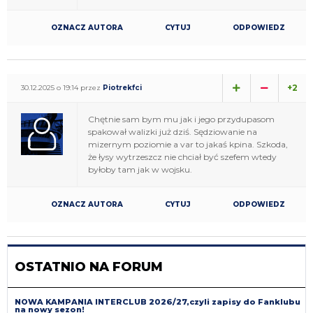
OZNACZ AUTORA
CYTUJ
ODPOWIEDZ
+2
30.12.2025 o 19:14 przez
Piotrekfci
Chętnie sam bym mu jak i jego przydupasom
spakował walizki już dziś. Sędziowanie na
mizernym poziomie a var to jakaś kpina. Szkoda,
że łysy wytrzeszcz nie chciał być szefem wtedy
byłoby tam jak w wojsku.
OZNACZ AUTORA
CYTUJ
ODPOWIEDZ
OSTATNIO NA FORUM
NOWA KAMPANIA INTERCLUB 2026/27,czyli zapisy do Fanklubu
na nowy sezon!