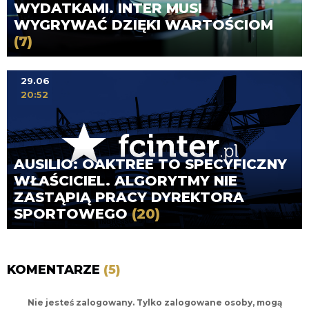
WYDATKAMI. INTER MUSI
WYGRYWAĆ DZIĘKI WARTOŚCIOM
(7)
29.06
20:52
AUSILIO: OAKTREE TO SPECYFICZNY
WŁAŚCICIEL. ALGORYTMY NIE
ZASTĄPIĄ PRACY DYREKTORA
SPORTOWEGO
(20)
KOMENTARZE
(5)
Nie jesteś zalogowany. Tylko zalogowane osoby, mogą