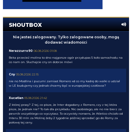
SHOUTBOX
Nie jesteś zalogowany. Tylko zalogowane osoby, mogą
dodawać wiadomości
Nerazzurro90
06.08.2026 01:08
Beka przecież molina to dno najgorsze ogór przydupas 5 koło samochodu na
co nam on. Słuchajcie cny on dobrze mówi
Cny
05.08.2026 22:15
nie no Modlina i pucumi zamiast Romero xd co my kadrę do walki o udział
w LE budujemy czy jednak chcemy być w europejskiej czołówce?
Xucatlan
05.08.2026 21:42
Z której prasy? Z tej, co pisze, że Inter dogadany z Romero, czy z tej która
pisze, że jednak nie? To tak dla przykładu. Nic osobistego, ale no nie bierz za
pewnik wszystkiego co wyczytasz. To oczywisty nonsens, że Atletico chciało od
Interu 30 mln za Molinę żeby 2 tygodnie później sprzedać go do Romy za
połowę tej ceny.