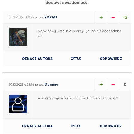
dodawać wiadomości
+2
31.12.2025 o 00:58 przez
Piekarz
No w chu.j ludzi nie wierzy i jakoś nie odchodzisz
xD
OZNACZ AUTORA
CYTUJ
ODPOWIEDZ
0
30.12.2025 o 21:24 przez
Domino
A jakieś wyjaśnienie o co był ten protest Lazio?
OZNACZ AUTORA
CYTUJ
ODPOWIEDZ