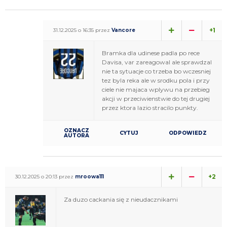
+1
31.12.2025 o 16:35 przez
Vancore
Bramka dla udinese padla po rece
Davisa, var zareagowal ale sprawdzal
nie ta sytuacje co trzeba bo wczesniej
tez byla reka ale w srodku pola i przy
ciele nie majaca wplywu na przebieg
akcji w przeciwienstwie do tej drugiej
przez ktora lazio stracilo punkty.
OZNACZ
CYTUJ
ODPOWIEDZ
AUTORA
+2
30.12.2025 o 20:13 przez
mroowa111
Za duzo cackania się z nieudacznikami