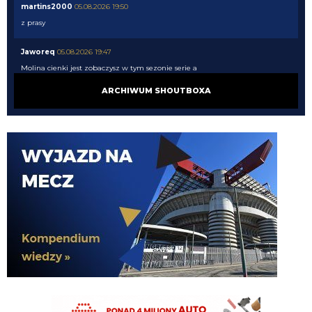
martins2000
05.08.2026 19:50
z prasy
Jaworeq
05.08.2026 19:47
Molina cienki jest zobaczysz w tym sezonie serie a
ARCHIWUM SHOUTBOXA
Xucatlan
05.08.2026 19:46
Skąd wiesz?
martins2000
05.08.2026 19:45
Ausilio jak pytał o Molinę to 30 chcieli
timon
05.08.2026 19:44
Zarobkami wyszloby podobnie
timon
05.08.2026 19:44
Molina niby za 13mln plus 4 bonusy. Jak mialbym te 40mln to wolalbym za
to wziac dwojke Lucumi- Molina i mamy kadre gotową
martins2000
05.08.2026 19:43
AusilioOut