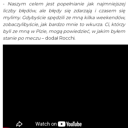
-
Naszym celem jest popełnianie jak najmniejszej
liczby błędów, ale błędy się zdarzają i czasem się
mylimy. Gdybyście spędzili ze mną kilka weekendów,
zobaczylibyście, jak bardzo mnie to wkurza. Ci, którzy
byli ze mną w Pizie, mogą powiedzieć, w jakim byłem
stanie po meczu
– dodał Rocchi.