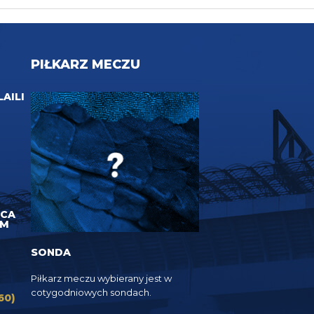
PIŁKARZ MECZU
LAILI
UCA
EM
SONDA
Piłkarz meczu wybierany jest w
cotygodniowych sondach.
60)