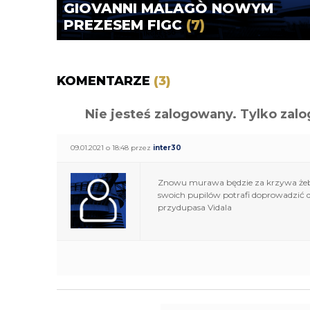
GIOVANNI MALAGÒ NOWYM
PREZESEM FIGC
(7)
KOMENTARZE
(3)
Nie jesteś zalogowany. Tylko z
09.01.2021 o 18:48 przez
inter30
Znowu murawa będzie za krzywa żeby g
swoich pupilów potrafi doprowadzić
przydupasa Vidala