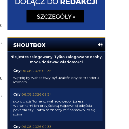
;
,
SHOUTBOX
Nie jesteś zalogowany. Tylko zalogowane osoby,
mogą dodawać wiadomości
Cny
06.08.2026 09:35
,
wątpię by wahadłowy był uzależniony od transferu
Romero
,
Cny
06.08.2026 09:34
skoro chcą Romero, wahadłowego i jonesa,
warunkami ich przyjścia są najpewniej odejścia
pavarda czy Fratta to znaczy że finansowo im się
spina
Cny
06.08.2026 09:33