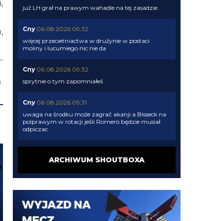
,
już LH grał na prawym wahadle na tej zasadzie.
Cny
06.08.2026 09:32
,
więcej przecietniactwa w drużynie w postaci
moliny i lucumiego nic nie da
Cny
06.08.2026 09:32
sprytnie o tym zapomniałeś
Cny
06.08.2026 09:31
uwaga na środku może zagrać akanji a Bisseck na
polprawym w rotacji jeśli Romero będzie musiał
odpiczac
Cny
06.08.2026 09:31
ARCHIWUM SHOUTBOXA
tak wszyscy będą połamani. akurat nasze sztaby
wiedzą jak prowadzić piłkarzy.
timon
06.08.2026 09:25
Przeciez przy Romero i Stonesie potrzeba obroncy
nr 7 inaczej tego nie poskladamy. Stones wypadnie
na dwa miechy i Romero bedzie mial grac co 3 dni