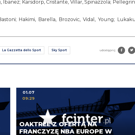
Ibanez; Karsdorp, Cristante, Villar, Spinazzola; Pellegrini
Bastoni; Hakimi, Barella, Brozovic, Vidal, Young; Lukaku
La Gazzetta dello Sport
Sky Sport
udostępnij
01.07
09:29
OAKTREE Z OFERTĄ NA
FRANCZYZĘ NBA EUROPE W