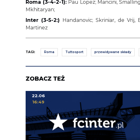
Roma (3-4-2-1):
Pau Lopez; Mancini, Smalling, 
Mkhitaryan;
Inter (3-5-2:)
Handanovic; Skriniar, de Vrij, 
Martinez
TAGI:
Roma
Tuttosport
przewidywane składy
ZOBACZ TEŻ
22.06
16:49