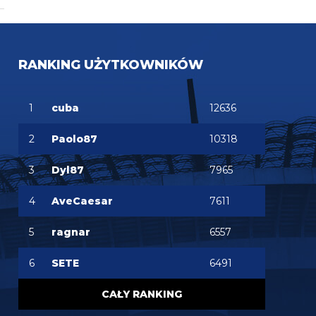
smerf1600
06.08.2026 08:18
a to ciekawe ze ten Mastantuono idzie do Violi, kto
by się spodziewał
RANKING UŻYTKOWNIKÓW
Jacenty
06.08.2026 08:15
Schira: Romero dogadał się z Atletico co do
1
cuba
12636
kontraktu 6mln/rok z opcją przedłużenia do 2031.
Teraz Atletico rozmawia z Tottenhamem, który
chce otrzymać 40-45mln euro.
2
Paolo87
10318
3
Dyl87
7965
4
AveCaesar
7611
5
ragnar
6557
6
SETE
6491
CAŁY RANKING