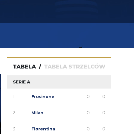
TABELA
/
TABELA STRZELCÓW
SERIE A
1
Frosinone
0
0
2
Milan
0
0
3
Fiorentina
0
0