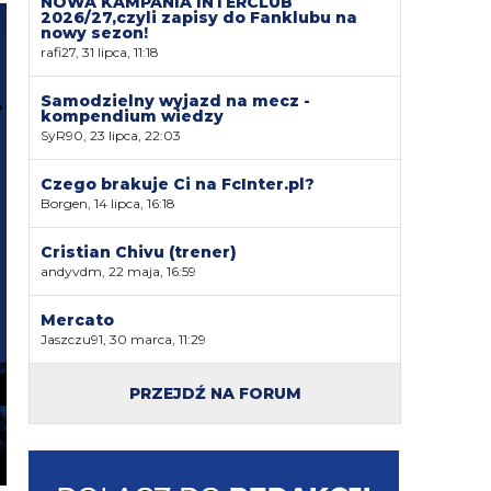
NOWA KAMPANIA INTERCLUB
2026/27,czyli zapisy do Fanklubu na
nowy sezon!
rafi27, 31 lipca, 11:18
Samodzielny wyjazd na mecz -
kompendium wiedzy
SyR90, 23 lipca, 22:03
Czego brakuje Ci na FcInter.pl?
Borgen, 14 lipca, 16:18
Cristian Chivu (trener)
andyvdm, 22 maja, 16:59
Mercato
Jaszczu91, 30 marca, 11:29
PRZEJDŹ NA FORUM