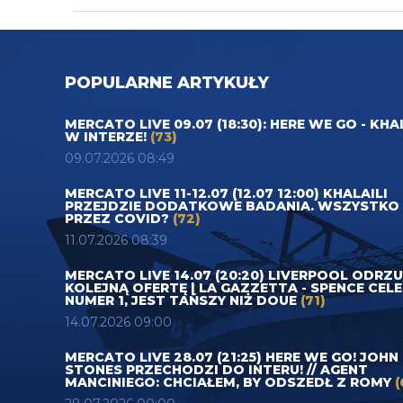
POPULARNE ARTYKUŁY
MERCATO LIVE 09.07 (18:30): HERE WE GO - KHA
W INTERZE!
(73)
09.07.2026 08:49
MERCATO LIVE 11-12.07 (12.07 12:00) KHALAILI
PRZEJDZIE DODATKOWE BADANIA. WSZYSTKO
PRZEZ COVID?
(72)
11.07.2026 08:39
MERCATO LIVE 14.07 (20:20) LIVERPOOL ODRZ
KOLEJNĄ OFERTĘ | LA GAZZETTA - SPENCE CEL
NUMER 1, JEST TAŃSZY NIŻ DOUE
(71)
14.07.2026 09:00
MERCATO LIVE 28.07 (21:25) HERE WE GO! JOHN
STONES PRZECHODZI DO INTERU! // AGENT
MANCINIEGO: CHCIAŁEM, BY ODSZEDŁ Z ROMY
(