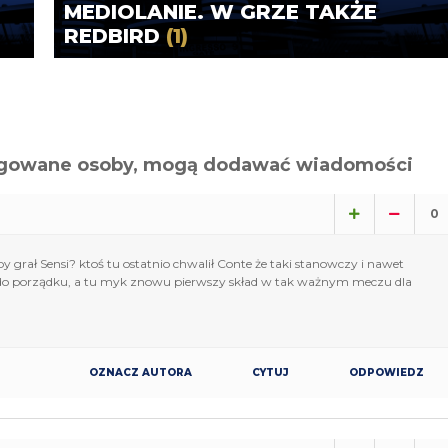
MEDIOLANIE. W GRZE TAKŻE
REDBIRD
(1)
alogowane osoby, mogą dodawać wiadomości
0
rał Sensi? ktoś tu ostatnio chwalił Conte że taki stanowczy i nawet
 do porządku, a tu myk znowu pierwszy skład w tak ważnym meczu dla
OZNACZ AUTORA
CYTUJ
ODPOWIEDZ