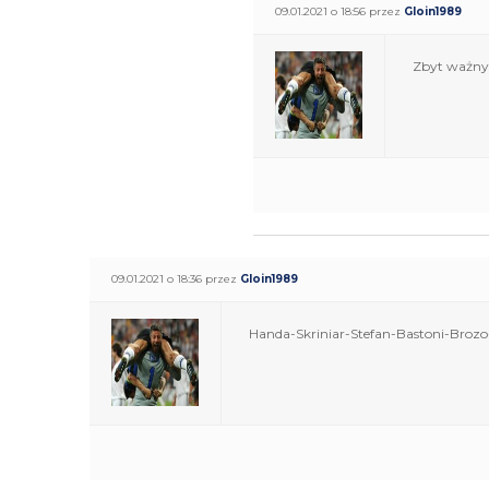
09.01.2021 o 18:56 przez
Gloin1989
Zbyt ważny 
09.01.2021 o 18:36 przez
Gloin1989
Handa-Skriniar-Stefan-Bastoni-Broz