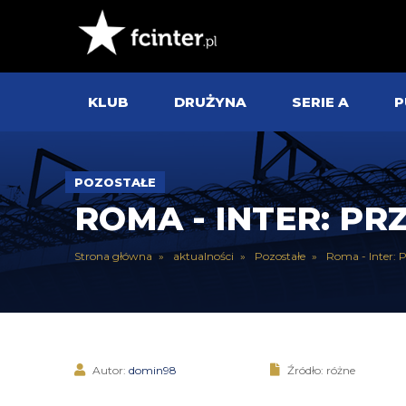
KLUB
DRUŻYNA
SERIE A
P
POZOSTAŁE
ROMA - INTER: P
Strona główna
aktualności
Pozostałe
Roma - Inter: 
Autor:
domin98
Źródło: różne