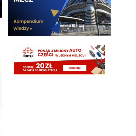
od dechy do dechy i sie nie posypac?
timon
06.08.2026 09:15
A jak dodamy jeszcze wahadlo oparte na Dioufie i
LH to juz na bank liga mistrzow nasza
timon
06.08.2026 09:15
Na Romero i Stonesie
timon
06.08.2026 09:15
Cny racja lepiej oprzec gre obronną na Romero
ktorzy łącznie opuszczali 6 miesięcy z 10 miesiecy
grania w kazdym z ostatnich dwoch sezonow i
mieli problem, żeby łącznie zagrac w kazdym z
tych sezonow 2 tys minut czyli jakieś 60%
mozliwego czasu
martins2000
06.08.2026 09:15
Tylko kogo?!
Pjerun
06.08.2026 09:10
Powinniśmy pieniądze zainwestować w wahadlo