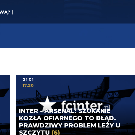
YWĄ? |
21.01
17:20
INTER - ARSENAL: SZUKANIE
KOZŁA OFIARNEGO TO BŁĄD.
PRAWDZIWY PROBLEM LEŻY U
SZCZYTU
(6)