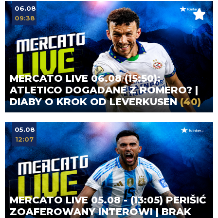
06.08
09:38
MERCATO LIVE 06.08 (15:50):
ATLETICO DOGADANE Z ROMERO? |
DIABY O KROK OD LEVERKUSEN
(40)
05.08
12:07
MERCATO LIVE 05.08 - (13:05) PERIŠIĆ
ZOAFEROWANY INTEROWI | BRAK