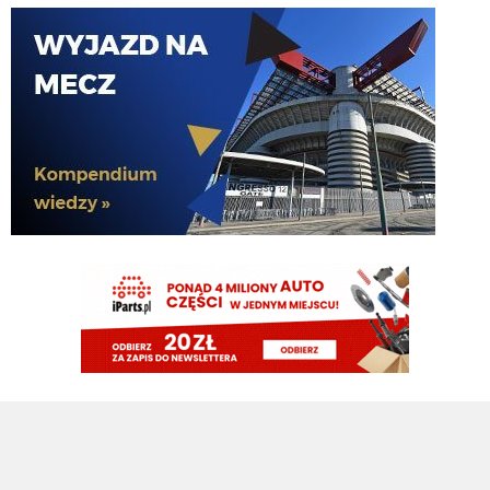
oni wygrali z cwe. he
FENDI_SOSA
07.08.2026 16:09
u he jutro z gadami z j?!
martins2000
07.08.2026 16:09
Prawdopodobny skład na jutrzejszy sparing z Interem (Sky): Di Gregorio -
Kalulu, Bremer, Koopmeiners, Cambiaso - Locatelli Douglas Luiz -
Alajbegović, McKennie, Conceicao - David
FENDI_SOSA
07.08.2026 16:09
ty nie randi? he
FENDI_SOSA
07.08.2026 16:09
nerra co tam he
FENDI_SOSA
07.08.2026 15:57
doliczyl 4min a 93;20 9 rozny i 94;10 jakos wykonali 10
FENDI_SOSA
07.08.2026 15:57
na styku.., 10korni w bayernos astonos