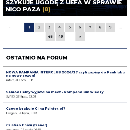
SZYKUJE UGODĘ Z UEFA W SPRAWIE
NICO PAZA
(8)
«
1
2
3
4
5
6
7
8
9
…
48
49
»
OSTATNIO NA FORUM
NOWA KAMPANIA INTERCLUB 2026/27,czyli zapisy do Fanklubu
na nowy sezon!
rafi27, 31 lipca, 11:18
Samodzielny wyjazd na mecz - kompendium wiedzy
SyR90, 23 lipca, 22:03
Czego brakuje Ci na FcInter.pl?
Borgen, 14 lipca, 16:18
Cristian Chivu (trener)
andyvdm, 22 maja, 16:59