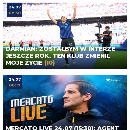
24.07
08:50
DARMIAN: ZOSTAŁBYM W INTERZE
JESZCZE ROK. TEN KLUB ZMIENIŁ
MOJE ŻYCIE
(10)
24.07
08:17
MERCATO LIVE 24.07 (15:30): AGENT