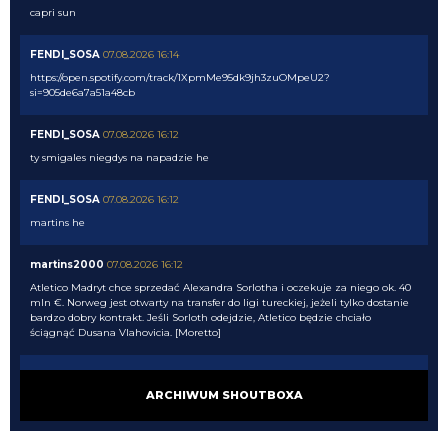
capri sun
FENDI_SOSA
07.08.2026 16:14
https://open.spotify.com/track/1XpmMe95dk9jh3zuOMpeU2?
si=905de6a7a51a48cb
FENDI_SOSA
07.08.2026 16:12
ty smigales niegdys na napadzie he
FENDI_SOSA
07.08.2026 16:12
martins he
martins2000
07.08.2026 16:12
Atletico Madryt chce sprzedać Alexandra Sorlotha i oczekuje za niego ok. 40
mln €. Norweg jest otwarty na transfer do ligi tureckiej, jeżeli tylko dostanie
bardzo dobry kontrakt. Jeśli Sorloth odejdzie, Atletico będzie chciało
ściągnąć Dusana Vlahovicia. [Moretto]
FENDI_SOSA
07.08.2026 16:10
ARCHIWUM SHOUTBOXA
Lucek!
FENDI_SOSA
07.08.2026 16:09