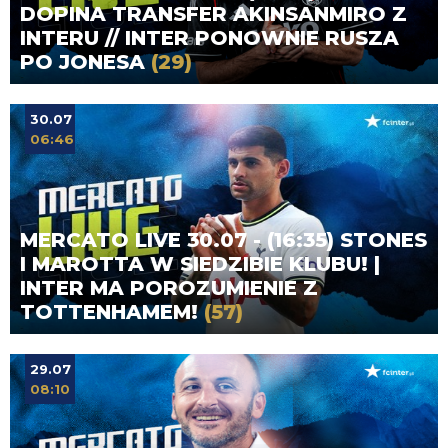
DOPINA TRANSFER AKINSANMIRO Z
INTERU // INTER PONOWNIE RUSZA
PO JONESA
(29)
30.07
06:46
MERCATO LIVE 30.07 - (16:35) STONES
I MAROTTA W SIEDZIBIE KLUBU! |
INTER MA POROZUMIENIE Z
TOTTENHAMEM!
(57)
29.07
08:10