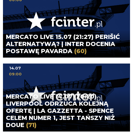
MERCATO LIVE 15.07 (21:27) PERIŠIĆ
ALTERNATYWĄ? | INTER DOCENIA
POSTAWĘ PAVARDA
(60)
14.07
09:00
MERCATO LIVE 14.07 (20:20)
LIVERPOOL ODRZUCA KOLEJNĄ
OFERTĘ | LA GAZZETTA - SPENCE
CELEM NUMER 1, JEST TAŃSZY NIŻ
DOUE
(71)