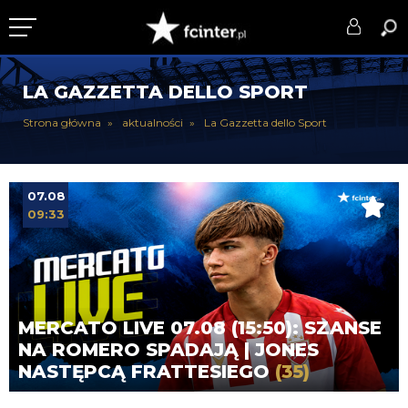
KLUB
LA GAZZETTA DELLO SPORT
DRUŻYNA
Strona główna
aktualności
La Gazzetta dello Sport
SERIE A
PUCHARY
07.08
09:33
DLA TIFOSICH
SERWIS
MERCATO LIVE 07.08 (15:50): SZANSE
NA ROMERO SPADAJĄ | JONES
NASTĘPCĄ FRATTESIEGO
(35)