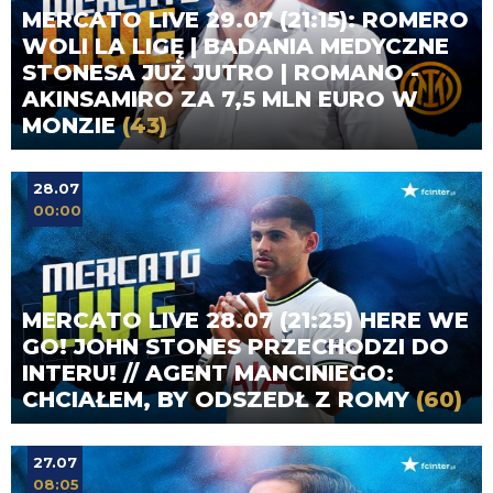
MERCATO LIVE 29.07 (21:15): ROMERO
WOLI LA LIGĘ | BADANIA MEDYCZNE
STONESA JUŻ JUTRO | ROMANO -
AKINSAMIRO ZA 7,5 MLN EURO W
MONZIE
(43)
28.07
00:00
MERCATO LIVE 28.07 (21:25) HERE WE
GO! JOHN STONES PRZECHODZI DO
INTERU! // AGENT MANCINIEGO:
CHCIAŁEM, BY ODSZEDŁ Z ROMY
(60)
27.07
08:05