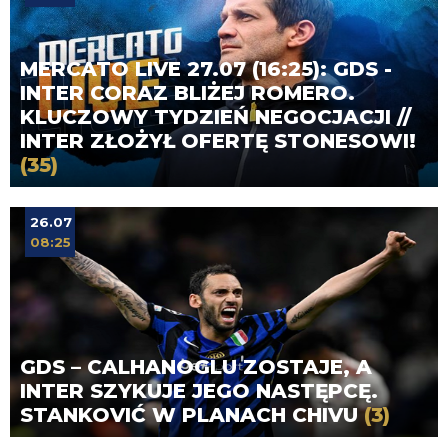
MERCATO LIVE 27.07 (16:25): GDS -
INTER CORAZ BLIŻEJ ROMERO.
KLUCZOWY TYDZIEŃ NEGOCJACJI //
INTER ZŁOŻYŁ OFERTĘ STONESOWI!
(35)
26.07
08:25
GDS – CALHANOGLU ZOSTAJE, A
INTER SZYKUJE JEGO NASTĘPCĘ.
STANKOVIĆ W PLANACH CHIVU
(3)