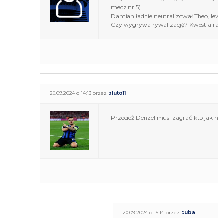
mecz nr 5).
Damian ładnie neutralizował Theo, le
Czy wygrywa rywalizację? Kwestia racz
20.09.2024 o 14:13 przez
pluto11
Przecież Denzel musi zagrać kto jak 
20.09.2024 o 15:14 przez
cuba