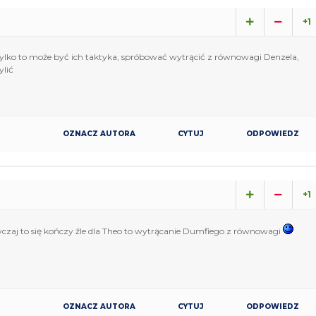
+1
tylko to może być ich taktyka, spróbować wytrącić z równowagi Denzela,
lić
OZNACZ AUTORA
CYTUJ
ODPOWIEDZ
+1
czaj to się kończy źle dla Theo to wytrącanie Dumfiego z równowagi
OZNACZ AUTORA
CYTUJ
ODPOWIEDZ