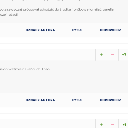
wo zazwyczaj próbował schodzić do środka i próbował omijać barelle.
ej rotacji.
OZNACZ AUTORA
CYTUJ
ODPOWIEDZ
+7
nie on weźmie na łańcuch Theo
OZNACZ AUTORA
CYTUJ
ODPOWIEDZ
+1