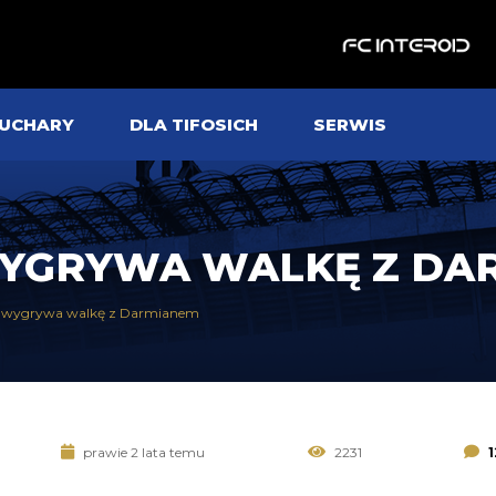
UCHARY
DLA TIFOSICH
SERWIS
 WYGRYWA WALKĘ Z D
s wygrywa walkę z Darmianem
prawie 2 lata temu
2231
1