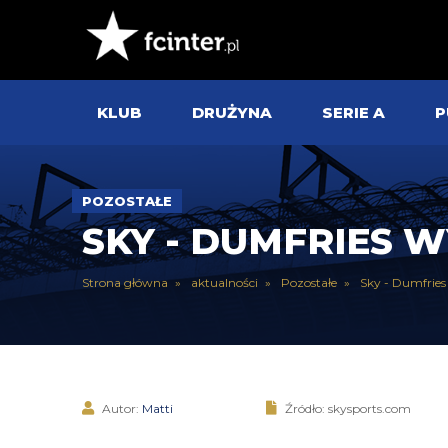
KLUB
DRUŻYNA
SERIE A
P
POZOSTAŁE
SKY - DUMFRIES
Strona główna
aktualności
Pozostałe
Sky - Dumfrie
Autor:
Matti
Źródło: skysports.com