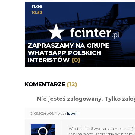
11.06
10:53
ZAPRASZAMY NA GRUPĘ
WHATSAPP POLSKICH
INTERISTÓW
(0)
KOMENTARZE
(12)
Nie jesteś zalogowany. Tylko z
21.09.2024 o 06:41 przez
Ippon
W ostatnich 6 wygranych meczach ( lic
razy na ławce.. zagrał gdy skriniar by