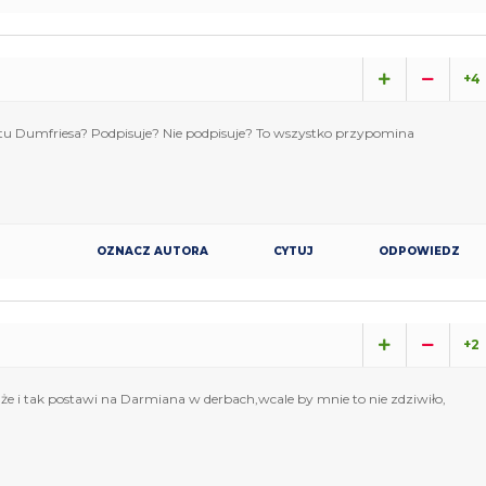
+4
tu Dumfriesa? Podpisuje? Nie podpisuje? To wszystko przypomina
OZNACZ AUTORA
CYTUJ
ODPOWIEDZ
+2
że i tak postawi na Darmiana w derbach,wcale by mnie to nie zdziwiło,