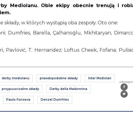
by Mediolanu. Obie ekipy obecnie trenują i robi
ciem.
składy, w których wystąpią oba zespoły. Oto one:
i; Dumfries, Barella, Çalhanoğlu, Mkhitaryan, Dimarco
, Pavlović, T. Hernandez; Loftus Cheek, Fofana; Pulisić
derby mediolanu
prawdopodobne składy
Inter Mediolan
udostępn
przypuszczalne składy
Derby della Madonnina
Paulo Fonseca
Denzel Dumfries