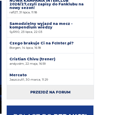
NOWA KAMPANIA INTERCLUB
2026/27,czyli zapisy do Fanklubu na
nowy sezon!
rafi27, 31 lipca, 11:18
Samodzielny wyjazd na mecz -
kompendium wiedzy
SyR90, 23 lipca, 22:03
Czego brakuje Ci na FcInter.pl?
Borgen, 14 lipca, 16:18
Cristian Chivu (trener)
andyvdm, 22 maja, 16:59
Mercato
Jaszczu91, 30 marca, 11:29
PRZEJDŹ NA FORUM