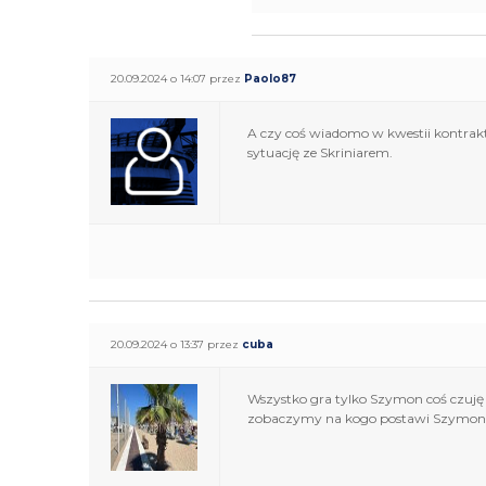
20.09.2024 o 14:07 przez
Paolo87
A czy coś wiadomo w kwestii kontrak
sytuację ze Skriniarem.
20.09.2024 o 13:37 przez
cuba
Wszystko gra tylko Szymon coś czuję 
zobaczymy na kogo postawi Szymon