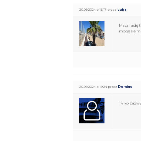
20.09.2024 o 16:17 przez
cuba
Masz rację 
mogę się my
20.09.2024 o 19:24 przez
Domino
Tylko zazwy