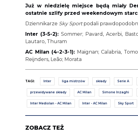
Już w niedzielę miejsce będą miały Der
ostatnie szlify przed weekendowym star
Dziennikarze
Sky Sport
podali prawdopodobne 
Inter (3-5-2):
Sommer; Pavard, Acerbi, Baston
Lautaro, Thuram
AC Milan (4-2-3-1):
Maignan; Calabria, Tomori
Reijnders, Leão; Morata
TAGI:
Inter
liga mistrzów
składy
Serie A
przewidywane składy
AC Milan
Simone Inzaghi
Inter Mediolan - AC Milan
Inter - AC Milan
Sky Sport
ZOBACZ TEŻ