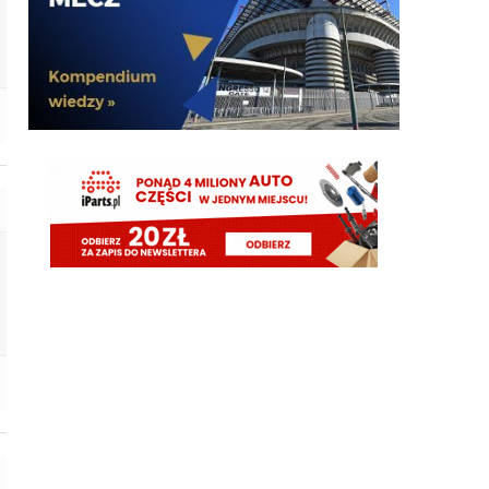
Żebyscie sie jeszcze nie zdziwili jak CHivu po
treningach uznal ze Pavard ma motywacje i
odpowiednie umiejetnosci i sam chce by zostal, a
kasa ma isc na inne pozycje
Jaworeq
06.08.2026 23:33
Pavard mvp w padla będzie w tym sezonie
HB
06.08.2026 23:14
Misterem X był Benjamin Pavard. Witamy w
Interze!
FENDI_SOSA
06.08.2026 22:16
Af*
FENDI_SOSA
06.08.2026 22:16
Ad
FENDI_SOSA
06.08.2026 22:15
A np jakby mieć wybierać jak cos czy hasto czy
romero to wole Włocha ad