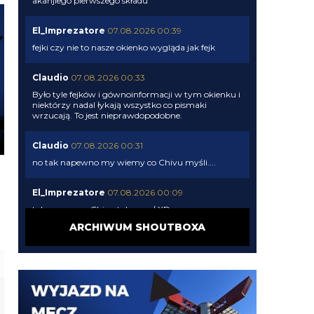
akanjiego pierwszego składu
El_Imprezatore
07.08.2026 00:39
fejki czy nie to nasze okienko wygląda jak fejk
Claudio
07.08.2026 00:33
Było tyle fejków i gównoinformacji w tym okienku i
niektórzy nadal łykają wszystko co pismaki
wrzucają. To jest nieprawdopodobne.
Claudio
07.08.2026 00:31
no tak napewno my wiemy co Chivu myśli....
El_Imprezatore
07.08.2026 00:09
tak na pewno Chivu tak uznał XD
ARCHIWUM SHOUTBOXA
Claudio
06.08.2026 23:58
pismaki zawsze maja info z opoznieniem. Moze juz
dawno dali sobie spokoj z Romero. To wiedza tylko
wewnatrz Interu
Claudio
06.08.2026 23:57