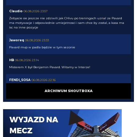
Claudio
06.08.2026 23:57
Żebyscie sie jeszcze nie zdziwili jak CHivu po treningach uznal ze Pavard
ma motywacje i odpowiednie umiejetnosci i sam chce by zostal, a kasa ma
isc na inne pozycje
Jaworeq
06.08.2026 23:33
Pavard mvp w padla będzie w tym sezonie
HB
06.08.2026 23:14
Misterem X był Benjamin Pavard. Witamy w Interze!
FENDI_SOSA
06.08.2026 22:16
Af*
ARCHIWUM SHOUTBOXA
FENDI_SOSA
06.08.2026 22:16
Ad
FENDI_SOSA
06.08.2026 22:15
A np jakby mieć wybierać jak cos czy hasto czy romero to wole Włocha ad