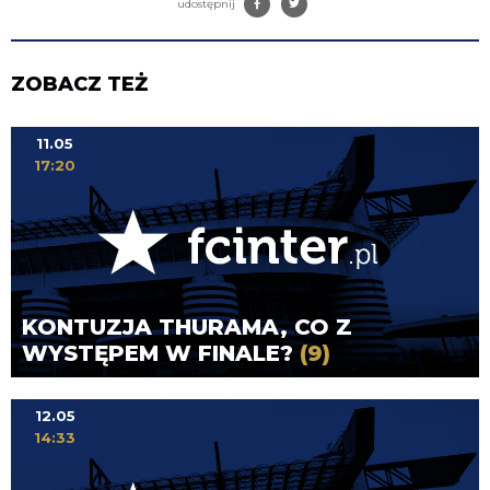
udostępnij
ZOBACZ TEŻ
11.05
17:20
KONTUZJA THURAMA, CO Z
WYSTĘPEM W FINALE?
(9)
12.05
14:33