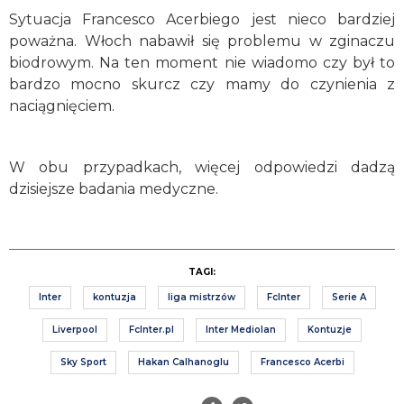
Sytuacja Francesco Acerbiego jest nieco bardziej
poważna. Włoch nabawił się problemu w zginaczu
biodrowym. Na ten moment nie wiadomo czy był to
bardzo mocno skurcz czy mamy do czynienia z
naciągnięciem.
W obu przypadkach, więcej odpowiedzi dadzą
dzisiejsze badania medyczne.
TAGI:
Inter
kontuzja
liga mistrzów
FcInter
Serie A
Liverpool
FcInter.pl
Inter Mediolan
Kontuzje
Sky Sport
Hakan Calhanoglu
Francesco Acerbi