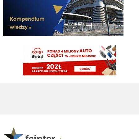
FENDI_SOSA
06.08.2026 22:15
Ważniejsze mamy pozycje do obstawienia
FENDI_SOSA
06.08.2026 22:15
Ten romero niby ok ale nie ma na niego ciśnienia i tak
Nerazzurro90
06.08.2026 21:59
Jones to juz dawno ma w dupie azalio tego całego od stycznia go ściąga i
nie może
chonciak
06.08.2026 21:55
Odejdzie Pavard to przyjdzie romero. Odejdzie asslani i frattesi to może
przyjdzie curtis jones
chonciak
06.08.2026 21:54
Rebelde jaki plac budowy ?XD Nikt budowy nie rozpoczął w tym sezonie xd
Oni tylko podmieniają materiały.
Rebelde
06.08.2026 21:34
Perisic na wahadło, Juan Jesus ns obrone a 40mln z powrotem do kieszeni
Oaktree. Chyba mamy w końcu realny plan. na te okienko.