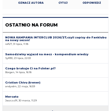
OZNACZ AUTORA
CYTUJ
ODPOWIEDZ
OSTATNIO NA FORUM
NOWA KAMPANIA INTERCLUB 2026/27,czyli zapisy do Fanklubu
na nowy sezon!
rafi27, 31 lipca, 11:18
Samodzielny wyjazd na mecz - kompendium wiedzy
SyR90, 23 lipca, 22:03
Czego brakuje Ci na FcInter.pl?
Borgen, 14 lipca, 16:18
Cristian Chivu (trener)
andyvdm, 22 maja, 16:59
Mercato
Jaszczu91, 30 marca, 11:29