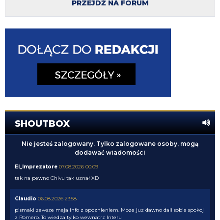
PRZEJDŹ NA FORUM
SHOUTBOX
Nie jesteś zalogowany. Tylko zalogowane osoby, mogą
dodawać wiadomości
El_Imprezatore
07.08.2026 00:09
tak na pewno Chivu tak uznał XD
Claudio
06.08.2026 23:58
pismaki zawsze maja info z opoznieniem. Moze juz dawno dali sobie spokoj
z Romero. To wiedza tylko wewnatrz Interu