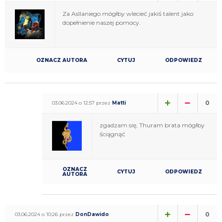
Za Asllaniego mógłby wlecieć jakiś talent jako
dopełnienie naszej pomocy.
OZNACZ AUTORA
CYTUJ
ODPOWIEDZ
0
03.06.2024 o 12:57 przez
Matti
zgadzam się, Thuram brata mógłby
ściągnąć
OZNACZ
CYTUJ
ODPOWIEDZ
AUTORA
0
03.06.2024 o 10:26 przez
DonDawido