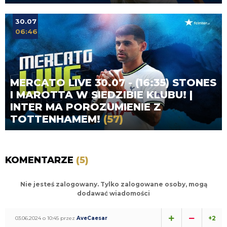
30.07
06:46
MERCATO LIVE 30.07 - (16:35) STONES
I MAROTTA W SIEDZIBIE KLUBU! |
INTER MA POROZUMIENIE Z
TOTTENHAMEM!
(57)
KOMENTARZE
(5)
Nie jesteś zalogowany. Tylko zalogowane osoby, mogą
dodawać wiadomości
+2
03.06.2024 o 10:45 przez
AveCaesar