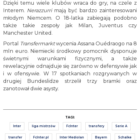
Dzięki temu wiele klubów wraca do gry, na czele z
Interem.
Nerazzurri
mają być bardzo zainteresowani
młodym Niemcem. O 18-latka zabiegają podobno
także takie zespoły jak Milan, Juventus czy
Manchester United.
Portal
Transfermarkt
wycenia Assana Ouédraogo na 8
mln euro. Niemiecki środkowy pomocnik dysponuje
świetnymi warunkami fizycznymi, a także
rewelacyjnie odnajduje się zarówno w defensywie jak
i w ofensywie. W 17 spotkaniach rozgrywanych w
drugiej Bundeslidze strzelił trzy bramki oraz
zanotował dwie asysty.
TAGI:
Inter
liga mistrzów
FcInter
transfery
Serie A
transfer
FcInter.pl
Inter Mediolan
Bayern
Schalke