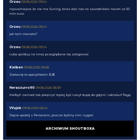
Orzeu
09.08.2026 09:24
najważniejsze że nie ma Suning, teraz stać nas na zawodników nawet za 50
mln euro
Orzeu
09.08.2026 09:24
jak tam mercato?
Orzeu
09.08.2026 09:24
cuba spróbuj na innej przeglądarce się zalogować
Kielben
09.08.2026 09:08
Zostawię to specjalistom 💪🏼
Nerazzurro90
09.08.2026 06:39
Kiełbyń zamiast tak pieprzyć lepiej byś ruszył dupę do gdynii i odnalazł flagę
VVujek
09.08.2026 06:24
Dajcie spokój z Perisiciem, jeszcze byśmy nim rzygali.
Kielben
09.08.2026 01:00
ARCHIWUM SHOUTBOXA
Gorszy niż LH by nie był, a jak mamy nie wziąć nikogo, to już wolę Ivana, ale