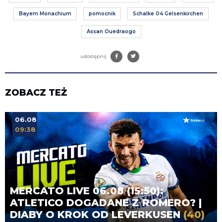
Bayern Monachium
pomocnik
Schalke 04 Gelsenkirchen
Assan Ouedraogo
udostępnij
ZOBACZ TEŻ
06.08
09:38
MERCATO LIVE 06.08 (15:50):
ATLETICO DOGADANE Z ROMERO? |
DIABY O KROK OD LEVERKUSEN
(40)