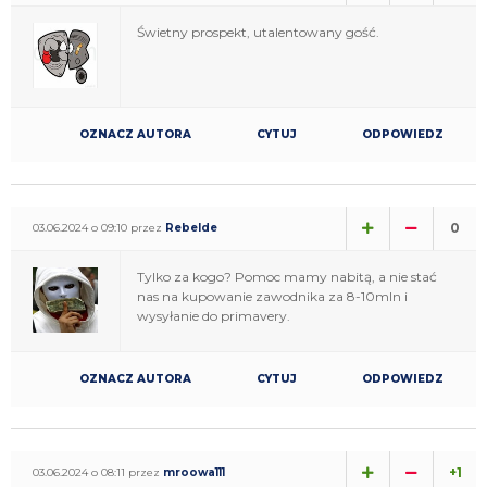
Świetny prospekt, utalentowany gość.
OZNACZ AUTORA
CYTUJ
ODPOWIEDZ
0
03.06.2024 o 09:10 przez
Rebelde
Tylko za kogo? Pomoc mamy nabitą, a nie stać
nas na kupowanie zawodnika za 8-10mln i
wysyłanie do primavery.
OZNACZ AUTORA
CYTUJ
ODPOWIEDZ
+1
03.06.2024 o 08:11 przez
mroowa111