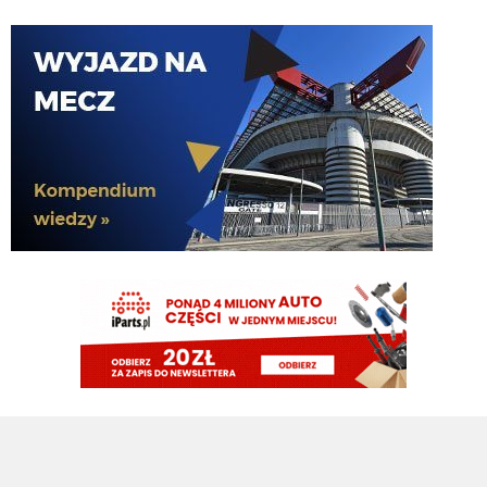
pewnie PSV go nie puści jak im rogi robotę 😁
Kielben
09.08.2026 00:59
Swoje by jeszcze zrobił u nas 😉
Claudio
08.08.2026 22:00
37 latek najlepszy na boisku....
Claudio
08.08.2026 22:00
https://www.flashscore.pl/mecz/pilka-nozna/psv-M9UEHJWi/sittard-
YH8HX5iP/szczegoly/sklady/?mid=UHdsRvC7
pluto11
08.08.2026 21:34
Noge
pluto11
08.08.2026 21:34
Chłop ma 37 lat jedyne co może urwać to
nife albo ahillesa
Rafi23
08.08.2026 21:15
Oglądam PSV, Perisic dupy nie urywa