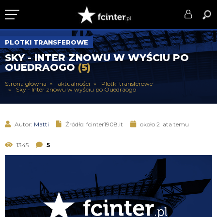
KLUB
PLOTKI TRANSFEROWE
SKY - INTER ZNOWU W WYŚCIU PO
DRUŻYNA
OUEDRAOGO
(5)
SERIE A
Strona główna
aktualności
Plotki transferowe
Sky - Inter znowu w wyściu po Ouedraogo
PUCHARY
DLA TIFOSICH
Autor:
Matti
Źródło: fcinter1908.it
około 2 lata temu
SERWIS
1345
5