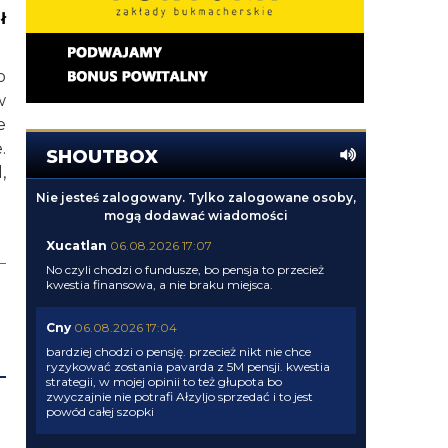
ł
o
w
e
.
SHOUTBOX
,
Nie jesteś zalogowany. Tylko zalogowane osoby,
mogą dodawać wiadomości
Xucatlan
06.08.2026 17:07
No czyli chodzi o fundusze, bo pensja to przecież
kwestia finansowa, a nie braku miejsca.
Cny
06.08.2026 17:04
bardziej chodzi o pensję. przecież nikt nie chce
ryzykować zostania pavarda z 5M pensji. kwestia
strategii, w mojej opinii to też głupota bo
zwyczajnie nie potrafi Ałzyljo sprzedać i to jest
powód całej szopki