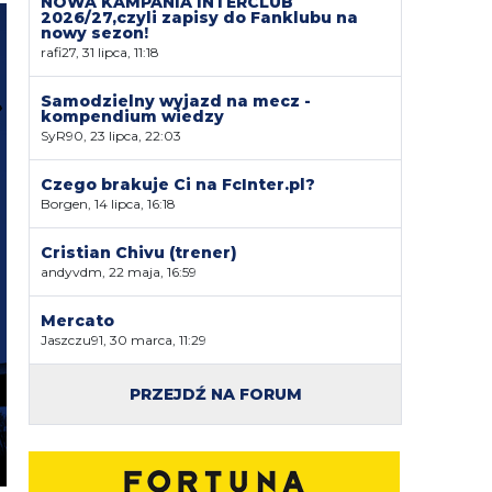
NOWA KAMPANIA INTERCLUB
2026/27,czyli zapisy do Fanklubu na
nowy sezon!
rafi27, 31 lipca, 11:18
Samodzielny wyjazd na mecz -
kompendium wiedzy
SyR90, 23 lipca, 22:03
Czego brakuje Ci na FcInter.pl?
Borgen, 14 lipca, 16:18
Cristian Chivu (trener)
andyvdm, 22 maja, 16:59
Mercato
Jaszczu91, 30 marca, 11:29
PRZEJDŹ NA FORUM