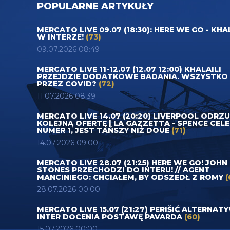
POPULARNE ARTYKUŁY
MERCATO LIVE 09.07 (18:30): HERE WE GO - KHA
W INTERZE!
(73)
09.07.2026 08:49
MERCATO LIVE 11-12.07 (12.07 12:00) KHALAILI
PRZEJDZIE DODATKOWE BADANIA. WSZYSTKO
PRZEZ COVID?
(72)
11.07.2026 08:39
MERCATO LIVE 14.07 (20:20) LIVERPOOL ODRZ
KOLEJNĄ OFERTĘ | LA GAZZETTA - SPENCE CEL
NUMER 1, JEST TAŃSZY NIŻ DOUE
(71)
14.07.2026 09:00
MERCATO LIVE 28.07 (21:25) HERE WE GO! JOHN
STONES PRZECHODZI DO INTERU! // AGENT
MANCINIEGO: CHCIAŁEM, BY ODSZEDŁ Z ROMY
(
28.07.2026 00:00
MERCATO LIVE 15.07 (21:27) PERIŠIĆ ALTERNAT
INTER DOCENIA POSTAWĘ PAVARDA
(60)
15.07.2026 00:00