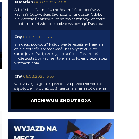
Xucatlan
06.08.2026 17:00
A to jest jakiś limit ilu możesz mieć obrońców w
kadrze? Oczywiście, że chodzi o fundusze. Gdyby
nie kwestia finansowa, to sprowadzonoby Romero,
a potem martwiono się gdzie wypchnąć Pavarda.
Cny
06.08.2026 16:59
z jakiego powodu? każdy wie że jesteśmy frajerami
co nie potrafią sprzedawać i nas wyczekują. to
samo juve i fratt, czekają do końca... Pavard też
może zostać w kadrze i tyle, ale to kolejny sezon bez
wzmacniania 11
Cny
06.08.2026 16:58
wiedzą że jak go nie sprzedadzą przed Romero to
się będziemy bujać do 31 sierpnia z nim i pójdzie na
gówno wypożyczenie... inna sprawa że i tak
będziemy się z nim bujać, pewnie gdzieś w końcu
ARCHIWUM SHOUTBOXA
pójdzie a my zostaniemy bez Romero
Cny
06.08.2026 16:54
ale to nie chodzi o brak kasy tylko o brak miejsca w
składzie dla kolejnego obrońcy. Pavard musi odejść
by zwolnić miejsce a nie pozyskać fundusze