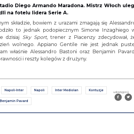
Stadio Diego Armando Maradona. Mistrz Włoch uleg
i na fotelu lidera Serie A.
łnym składzie, bowiem z urazami zmagają się Alessandr
kodziło to jednak podopiecznym Simone Inzaghiego 
e dzisiaj
Sky Sport
, trener z Piacenzy zdecydował, ż
ień wolnego. Appiano Gentile nie jest jednak puste
am właśnie Alessandro Bastoni oraz Benjamin Pavard
prawności i reszty kolegów z drużyny.
Napoli-Inter
Napoli
Inter Mediolan
Kontuzje
udostępnij
Benjamin Pavard