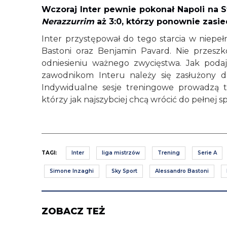
Wczoraj Inter pewnie pokonał Napoli na 
Nerazzurrim
aż 3:0, którzy ponownie zasiedl
Inter przystępował do tego starcia w niepe
Bastoni oraz Benjamin Pavard. Nie przesz
odniesieniu ważnego zwycięstwa. Jak podaj
zawodnikom Interu należy się zasłużony dz
Indywidualne sesje treningowe prowadzą t
którzy jak najszybciej chcą wrócić do pełnej s
TAGI:
Inter
liga mistrzów
Trening
Serie A
Simone Inzaghi
Sky Sport
Alessandro Bastoni
ZOBACZ TEŻ