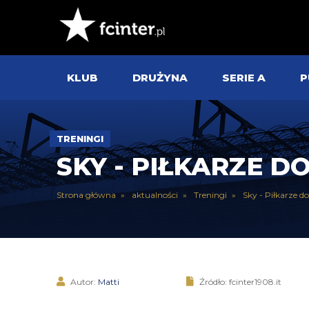
KLUB
DRUŻYNA
SERIE A
P
TRENINGI
SKY - PIŁKARZE 
Strona główna
aktualności
Treningi
Sky - Piłkarze do
Autor:
Matti
Źródło: fcinter1908.it