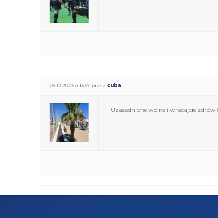
04.12.2023 o 13:57 przez
cuba
Uzasadnione wolne i wracajcie zdrów 