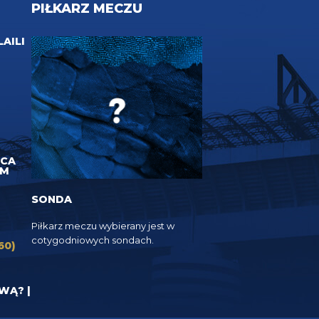
PIŁKARZ MECZU
LAILI
UCA
EM
SONDA
Piłkarz meczu wybierany jest w
cotygodniowych sondach.
60)
YWĄ? |