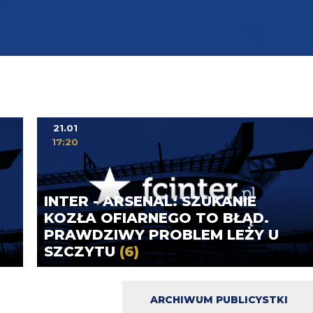
21.01
17:20
INTER - ARSENAL: SZUKANIE
KOZŁA OFIARNEGO TO BŁĄD.
PRAWDZIWY PROBLEM LEŻY U
SZCZYTU
(6)
ARCHIWUM PUBLICYSTKI