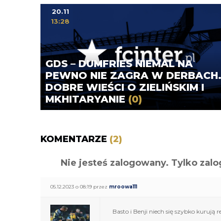
20.11
13:28
GDS – DUMFRIES NIEMAL NA
PEWNO NIE ZAGRA W DERBACH
DOBRE WIEŚCI O ZIELIŃSKIM I
MKHITARYANIE
(0)
KOMENTARZE
(2)
Nie jesteś zalogowany. Tylko z
05.12.2023 o 08:19 przez
mroowa111
Basto i Benji niech się szybko kurują