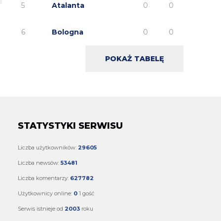
5
Atalanta
0
0
smerf1600
06.08.2026 15:45
panowie nie ma co narzekać, lepimy jak się da i z
czego się da, do PL czy do innych krezusów typu
6
Bologna
0
0
PSG czy inne Bajery nie mamy finansowego
podjazdu,. Jeszcze nie tak dawno za cel mieliśmy
wyjście z grupy LM, wcześniej awans do LM..
POKAŻ TABELĘ
STATYSTYKI SERWISU
Liczba użytkowników:
29605
Liczba newsów:
53481
Liczba komentarzy:
627782
Użytkownicy online:
0
1 gość
Serwis istnieje od
2003
roku