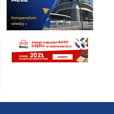
timon
06.08.2026 16:44
Ale zeby tez nie marudzic to uwazam, ze obrona
Bisseck/Pavard, Akanji/Stones, Bastoni/Augusto jest
silniejsza niz rok temu. Gdyby do tego doszedl jakis
mlody do rotacji lub starszy nawet zadaniowiec
ktory w razie kontuzji zrotuje srodek to bylbym
spokojny o nasz defens
timon
06.08.2026 16:38
A co do Stonesa to biorac pod uwage jaki jest
szklany to mam problem z traktowaniem go jako
cos wiecej niz uzupelnienia kadry
timon
06.08.2026 16:37
No tak i zmienila sie strategia, kasa byla ale teraz
stwierdzili, ze jednak nie ma do poki nie sprzedamy
KibicInteru
06.08.2026 16:36
no przecież przyszedł Stones jako nowy defensor
timon
06.08.2026 16:34
Daniele Mari:Inter do not want to keep Pavard. The