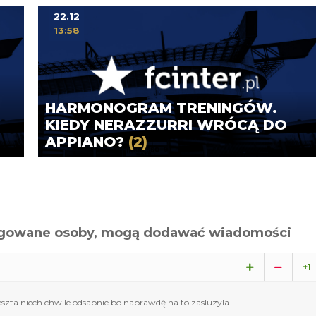
22.12
13:58
.
HARMONOGRAM TRENINGÓW.
KIEDY NERAZZURRI WRÓCĄ DO
APPIANO?
(2)
alogowane osoby, mogą dodawać wiadomości
+1
 reszta niech chwile odsapnie bo naprawdę na to zasluzyla