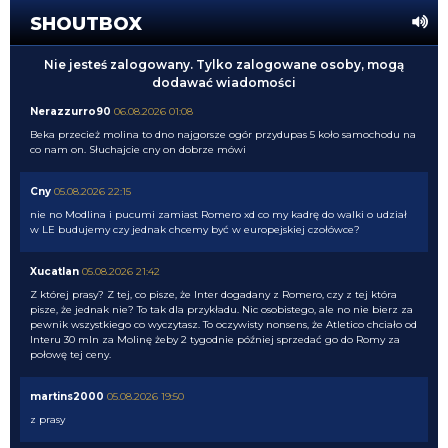
SHOUTBOX
Nie jesteś zalogowany. Tylko zalogowane osoby, mogą
dodawać wiadomości
Nerazzurro90
06.08.2026 01:08
Beka przecież molina to dno najgorsze ogór przydupas 5 koło samochodu na
co nam on. Słuchajcie cny on dobrze mówi
Cny
05.08.2026 22:15
nie no Modlina i pucumi zamiast Romero xd co my kadrę do walki o udział
w LE budujemy czy jednak chcemy być w europejskiej czołówce?
Xucatlan
05.08.2026 21:42
Z której prasy? Z tej, co pisze, że Inter dogadany z Romero, czy z tej która
pisze, że jednak nie? To tak dla przykładu. Nic osobistego, ale no nie bierz za
pewnik wszystkiego co wyczytasz. To oczywisty nonsens, że Atletico chciało od
Interu 30 mln za Molinę żeby 2 tygodnie później sprzedać go do Romy za
połowę tej ceny.
martins2000
05.08.2026 19:50
z prasy