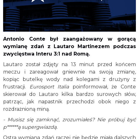
Antonio Conte był zaangażowany w gorącą
wymianę zdań z Lautaro Martinezem podczas
zwycięstwa Interu 3:1 nad Romą.
Lautaro został zdjęty na 13 minut przed końcem
meczu i zareagował gniewnie na swoją zmianę,
kopiąc butelkę wody nad kolegami z drużyny z
frustracji.
Eurosport Italia
poinformował, że Conte
skierował do Lautaro kilka bardzo surowych słów,
patrząc, jak napastnik przechodzi obok niego z
rozdrażnioną miną.
- Musisz się zamknąć, zrozumiałeś? Nie próbuj być
p******ą supergwiazdą.
Ostra wymiana zdań raczej nie będzie miała dalszych