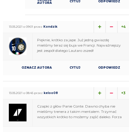
CYTUJ
ODPOWIEDZ
AUTORA
+4
13.05.2021 o 09:01 przez
Kondzik
Pięknie, krótko za jape. Już jedną gwiazdę
mieliśmy teraz się buja we Francji. Najważniejszy
jest zespół dlatego Lautaro zszedł
OZNACZ AUTORA
CYTUJ
ODPOWIEDZ
+3
13.05.2021 o 08:45 przez
keloo08
Czapki z głów Panie Conte. Dawno chyba nie
mieliśmy trenera z takim mentalem. Trzymać
wszystkich krótko to możemy zajść daleko. Forza