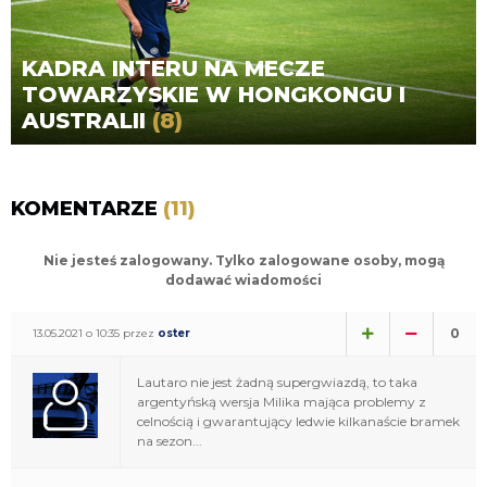
KADRA INTERU NA MECZE
TOWARZYSKIE W HONGKONGU I
AUSTRALII
(8)
KOMENTARZE
(11)
Nie jesteś zalogowany. Tylko zalogowane osoby, mogą
dodawać wiadomości
0
13.05.2021 o 10:35 przez
oster
Lautaro nie jest żadną supergwiazdą, to taka
argentyńską wersja Milika mająca problemy z
celnością i gwarantujący ledwie kilkanaście bramek
na sezon...