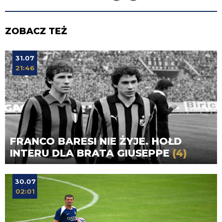
ZOBACZ TEŻ
31.07
21:46
FRANCO BARESI NIE ŻYJE. HOŁD
INTERU DLA BRATA GIUSEPPE
(4)
30.07
02:01