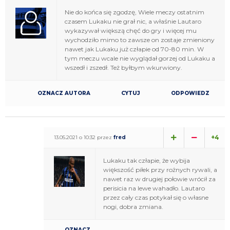
Nie do końca się zgodzę, Wiele meczy ostatnim
czasem Lukaku nie grał nic, a właśnie Lautaro
wykazywał większą chęć do gry i więcej mu
wychodziło mimo to zawsze on zostaje zmieniony
nawet jak Lukaku już człapie od 70-80 min. W
tym meczu wcale nie wyglądał gorzej od Lukaku a
wszedł i zszedł. Też byłbym wkurwiony.
OZNACZ AUTORA
CYTUJ
ODPOWIEDZ
+4
13.05.2021 o 10:32 przez
fred
Lukaku tak człapie, że wybija
większość piłek przy rożnych rywali, a
nawet raz w drugiej połowie wrócił za
perisicia na lewe wahadło. Lautaro
przez cały czas potykał się o własne
nogi, dobra zmiana.
OZNACZ