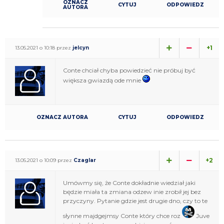
OZNACZ
CYTUJ
ODPOWIEDZ
AUTORA
+1
13.05.2021 o 10:18 przez
jelcyn
Conte chciał chyba powiedzieć nie próbuj być
większa gwiazdą ode mnie
OZNACZ AUTORA
CYTUJ
ODPOWIEDZ
+2
13.05.2021 o 10:09 przez
Czaglar
Umówmy się, że Conte dokładnie wiedział jaki
będzie miała ta zmiana odzew inie zrobił jej bez
przyczyny. Pytanie gdzie jest drugie dno, czy to te
słynne majdgejmsy Conte który chce roz
Juve