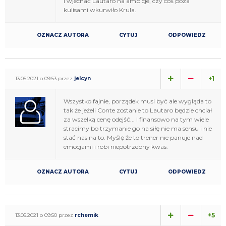
i wjechać Lautaro na ambicje, czy coś poza
kulisami wkurwiło Krula.
OZNACZ AUTORA
CYTUJ
ODPOWIEDZ
+1
13.05.2021 o 09:53 przez
jelcyn
Wszystko fajnie, porządek musi być ale wygląda to
tak że jeżeli Conte zostanie to Lautaro będzie chciał
za wszelką cenę odejść... I finansowo na tym wiele
stracimy bo trzymanie go na siłę nie ma sensu i nie
stać nas na to. Myślę że to trener nie panuje nad
emocjami i robi niepotrzebny kwas.
OZNACZ AUTORA
CYTUJ
ODPOWIEDZ
+5
13.05.2021 o 09:50 przez
rchemik