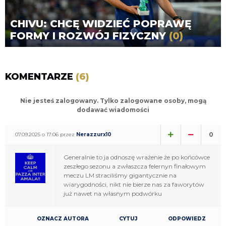
CHIVU: CHCĘ WIDZIEĆ POPRAWĘ
FORMY I ROZWÓJ FIZYCZNY
(0)
KOMENTARZE
(6)
Nie jesteś zalogowany. Tylko zalogowane osoby, mogą
dodawać wiadomości
0
07.09.2025 o 17:06 przez
Nerazzurx10
Generalnie to ja odnoszę wrażenie że po końcówce
zeszłego sezonu a zwłaszcza felernyn finałowym
meczu LM straciliśmy gigantycznie na
wiarygodności, nikt nie bierze nas za faworytów
już nawet na własnym podwórku
OZNACZ AUTORA
CYTUJ
ODPOWIEDZ