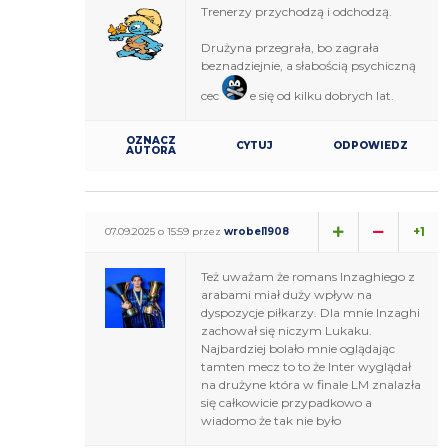
Trenerzy przychodzą i odchodzą.
Drużyna przegrała, bo zagrała
beznadziejnie, a słabością psychiczną
cec
e się od kilku dobrych lat.
OZNACZ
CYTUJ
ODPOWIEDZ
AUTORA
+1
07.09.2025 o 15:59 przez
wrobel1908
Też uważam że romans Inzaghiego z
arabami miał duży wpływ na
dyspozycje piłkarzy. Dla mnie Inzaghi
zachował się niczym Lukaku.
Najbardziej bolało mnie oglądając
tamten mecz to to że Inter wyglądał
na drużyne która w finale LM znalazła
się całkowicie przypadkowo a
wiadomo że tak nie było