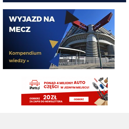
A w czerwcu wydawalo sie, ze nasi ida szybko po 3-4 transfery(bramkarz,
Palestra, Solet i ktos na srodek), zeby dac Chivu komfort pracy a tu mamy fejk
mercato
Sub-Zero
07.08.2026 09:27
@Fabrizio Romano
Atlético Madrid przygotowuje nową oficjalną ofertę za Cuti Romero jako wyraźni f
Rozmowy trwają po stronie zarówno klubu, jak i zawodnika, Atléti są na czele, a Cu
pluto11
07.08.2026 09:21
Tak miało być wszystko na spokojnie że zaraz się zestaw wszystko a my
nadal nic nie robimy. Jeżeli wierzyć tym wszystkim doniesienia to po co my
w ogóle negocjowaliśmy i staraliśmy się o Romero jeżeli siedzieli że bez
pozbycia się Pavarda on nie przyjdzie. Liczyli na to że on będzie czekała do
ostatnich minut okienka
Cny
07.08.2026 09:16
Niestety ROmero coraz bliżej Atletico, zaczynam mieć obawy o kasowanie
konta. Spokój nic nie dał, a tak niektórzy doradzają, aby spokojnie czekać,
jeszcze trzy tygodnie merkato
Cny
07.08.2026 09:00
Dzień dobry. Jak mija pogodny sierpniowy poranek? Czy Pan Bartman
powróci? Jak wygląa sprawa wenerycznego runa? Czy wszystkie matki