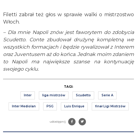
Filetti zabrał też głos w sprawie walki o mistrzostwo
Włoch.
– Dla mnie Napoli znów jest faworytem do zdobycia
Scudetto. Conte zbudował drużynę kompletną we
wszystkich formacjach i będzie rywalizował z Interem
oraz Juventusem aż do końca. Jednak moim zdaniem
to Napoli ma największe szanse na kontynuację
swojego cyklu.
TAGI:
Inter
liga mistrzów
Scudetto
Serie A
Inter Mediolan
PSG
Luis Enrique
finał Ligi Mistrzów
udostępnij