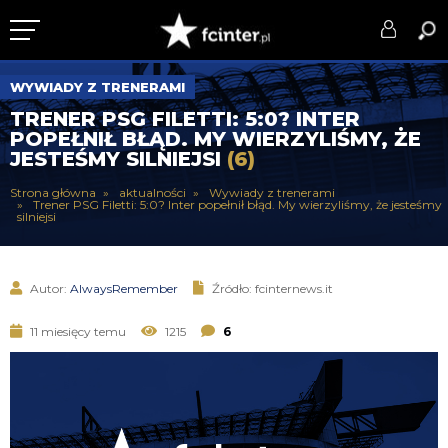
KLUB
WYWIADY Z TRENERAMI
TRENER PSG FILETTI: 5:0? INTER
DRUŻYNA
POPEŁNIŁ BŁĄD. MY WIERZYLIŚMY, ŻE
JESTEŚMY SILNIEJSI
(6)
SERIE A
Strona główna
aktualności
Wywiady z trenerami
Trener PSG Filetti: 5:0? Inter popełnił błąd. My wierzyliśmy, że jesteśmy
PUCHARY
silniejsi
DLA TIFOSICH
Autor:
AlwaysRemember
Źródło: fcinternews.it
SERWIS
11 miesięcy temu
1215
6