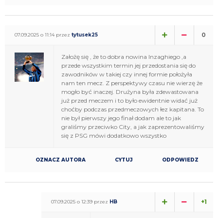
0
07.09.2025 o 11:14 przez
tytusek25
Założę się , że to dobra nowina Inzaghiego ,a
przede wszystkim termin jej przedostania się do
zawodników w takiej czy innej formie położyła
nam ten mecz. Z perspektywy czasu nie wierzę że
mogło być inaczej. Drużyna była zdewastowana
już przed meczem i to było ewidentnie widać już
choćby podczas przedmeczowych łez kapitana. To
nie był pierwszy jego finał dodam ale to jak
graliśmy przeciwko City, a jak zaprezentowaliśmy
się z PSG mówi dodatkowo wszystko
OZNACZ AUTORA
CYTUJ
ODPOWIEDZ
+1
07.09.2025 o 12:39 przez
HB