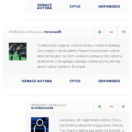
OZNACZ
CYTUJ
ODPOWIEDZ
AUTORA
+1
07.09.2025 o 10:25 przez
mroowa111
Trzeba było zagrać z kontrataku może to dałoby
cos więcej ci do scudetto Napoli faworytem ale to
dobrze bo jest na nich większa presja a My lubimy
atakować z drugiego szeregu zobaczymy jak się
sezon ułoży także w Europie
OZNACZ AUTORA
CYTUJ
ODPOWIEDZ
08.09.2025 o 00:06 przez
0
acmilanowek
uwazasz, ze nagle pod wodza Chivu
zaczniemy seryjnie wygrywac mecze
? ju mamy jedna porazke na koncie, u