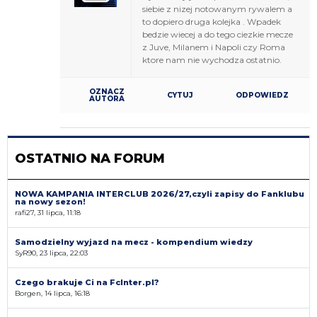
siebie z nizej notowanym rywalem a
to dopiero druga kolejka . Wpadek
bedzie wiecej a do tego ciezkie mecze
z Juve, Milanem i Napoli czy Roma
ktore nam nie wychodza ostatnio.
OZNACZ
CYTUJ
ODPOWIEDZ
AUTORA
OSTATNIO NA FORUM
NOWA KAMPANIA INTERCLUB 2026/27,czyli zapisy do Fanklubu
na nowy sezon!
rafi27, 31 lipca, 11:18
Samodzielny wyjazd na mecz - kompendium wiedzy
SyR90, 23 lipca, 22:03
Czego brakuje Ci na FcInter.pl?
Borgen, 14 lipca, 16:18