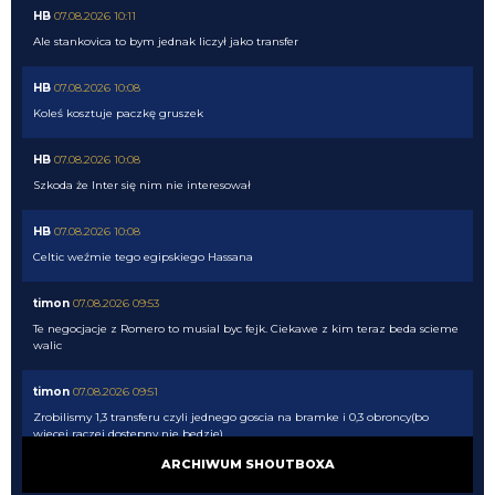
HB
07.08.2026 10:11
Ale stankovica to bym jednak liczył jako transfer
HB
07.08.2026 10:08
Koleś kosztuje paczkę gruszek
HB
07.08.2026 10:08
Szkoda że Inter się nim nie interesował
HB
07.08.2026 10:08
Celtic weźmie tego egipskiego Hassana
timon
07.08.2026 09:53
Te negocjacje z Romero to musial byc fejk. Ciekawe z kim teraz beda scieme
walic
timon
07.08.2026 09:51
Zrobilismy 1,3 transferu czyli jednego goscia na bramke i 0,3 obroncy(bo
wiecej raczej dostepny nie bedzie)
ARCHIWUM SHOUTBOXA
timon
07.08.2026 09:50