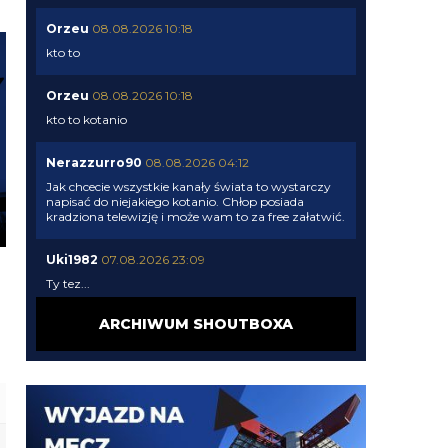
Orzeu
08.08.2026 10:18
kto to
Orzeu
08.08.2026 10:18
kto to kotanio
Nerazzurro90
08.08.2026 04:12
Jak chcecie wszystkie kanały świata to wystarczy
napisać do niejakiego kotanio. Chłop posiada
kradziona telewizję i może wam to za free załatwić.
Uki1982
07.08.2026 23:09
Ty tez...
ARCHIWUM SHOUTBOXA
jaszczomb
07.08.2026 23:00
ale masz zayebiscie mocna psychike
Uki1982
07.08.2026 22:45
Nie trzeba promocji mam taką tv wszystkie kanaly
swiata sportowe itd