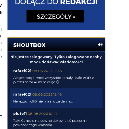
w
a
j
.
a
SHOUTBOX
m
h
Nie jesteś zalogowany. Tylko zalogowane osoby,
mogą dodawać wiadomości
rafael021
08.08.2026 12:48
Ale jest opcja mieć wszystkie kanały i całe VOD z
platform za 40zl miesiąc 😉
rafael021
08.08.2026 12:48
Nerazzurro90 nie ma nic za darmo.
pluto11
08.08.2026 10:41
Taki Cancelo na pewno dał by jakiś poziom i
pewność tego wahadła