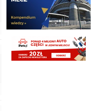
G3nesis
07.08.2026 20:47
Bierzmy go, nic lepszego nie znajdziemy
G3nesis
07.08.2026 20:47
Nie chcą go ponownie wypożyczyć, tylko sprzedaż
definitywna wchodzi w grę
G3nesis
07.08.2026 20:47
Cancelo wrócił do Al Hilal
Nerazzurro90
07.08.2026 19:42
Botmon publicznie czci zmarlego bandyte
piscitelliego brak slow obraz nedzy i rozpaczy
G3nesis
07.08.2026 19:15
Jak tam Adriano, co słychać
G3nesis
07.08.2026 19:15
Hehe 😁