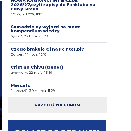
NOWA KAMPANIA INTERCLUB
2026/27,czyli zapisy do Fanklubu na
nowy sezon!
rafi27, 31 lipca, 11:18
Samodzielny wyjazd na mecz -
kompendium wiedzy
SyR90, 23 lipca, 22:03
Czego brakuje Ci na FcInter.pl?
Borgen, 14 lipca, 16:18
Cristian Chivu (trener)
andyvdm, 22 maja, 16:59
Mercato
Jaszczu91, 30 marca, 11:29
PRZEJDŹ NA FORUM