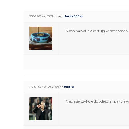
23.10.2024 o 13:02 przez
darek666sz
Niech nawet nie żartują w ten sposób.
23.10.2024 o 12:06 przez
Endru
Niech sie szykuje do odejscia i pakuje w