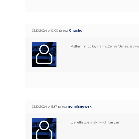
23.10.2024 o 12:00 przez
Chuchu
Asllanim to bym może na Venezię wysz
23.10.2024 o 11:37 przez
acmilanowek
Barella Zielinski Mkhitaryan