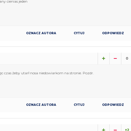
rany cienias jeden
OZNACZ AUTORA
CYTUJ
ODPOWIEDZ
0
więc czas żeby utarł nosa niedowiarkom na stronie. Pozdr.
OZNACZ AUTORA
CYTUJ
ODPOWIEDZ
+2