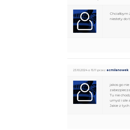
Chciałbym ż
niestety do 
23.10.2024 o 15:11 przez
acmilanowek
jakos go ni
zabezpiecza
Tu nie chodz
umysl i sile
Jakie z tych