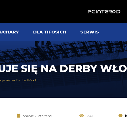
UCHARY
DLA TIFOSICH
SERWIS
KUJE SIĘ NA DERBY WŁ
kuje się na Derby Włoch
prawie 2 lata temu
1341
1