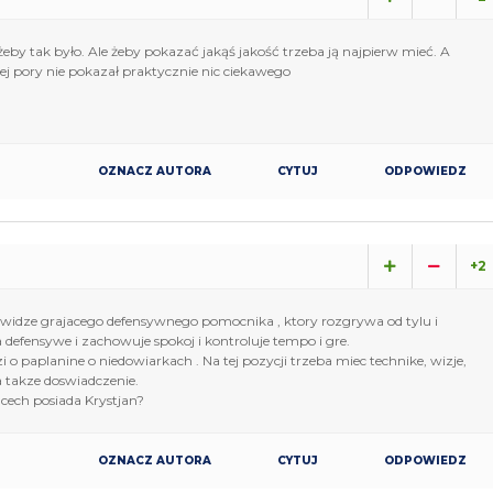
eby tak było. Ale żeby pokazać jakąś jakość trzeba ją najpierw mieć. A
tej pory nie pokazał praktycznie nic ciekawego
OZNACZ AUTORA
CYTUJ
ODPOWIEDZ
+2
e widze grajacego defensywnego pomocnika , ktory rozgrywa od tylu i
 defensywe i zachowuje spokoj i kontroluje tempo i gre.
i o paplanine o niedowiarkach . Na tej pozycji trzeba miec technike, wizje,
 a takze doswiadczenie.
 cech posiada Krystjan?
OZNACZ AUTORA
CYTUJ
ODPOWIEDZ