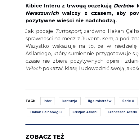
Kibice Interu z trwogą oczekują
Derbów 
Nerazzurrich
walczy z czasem, aby powró
pozytywne wieści nie nadchodzą.
Jak podaje
Tuttosport
, zarówno Hakan Çalha
sprawności na mecz z Juventusem, a pod zna
Wszystko wskazuje na to, że w niedzielę 
Asllaniego, który sumiennie przygotowuje si
czasie nie zbiera pozytywnych opinii i zda
Włoch
pokazać klasę i udowodnić swoją jakoś
TAGI:
Inter
kontuzja
liga mistrzów
Serie A
Hakan Calhanoglu
Kristjan Asllani
Francesco Acerbi
ZOBACZ TEŻ