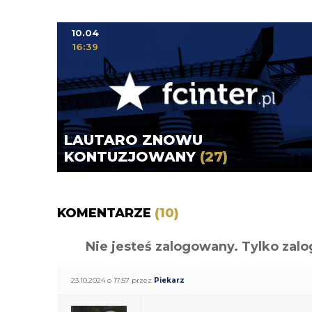
10.04
16:39
LAUTARO ZNOWU
KONTUZJOWANY
(27)
KOMENTARZE
(10)
Nie jesteś zalogowany. Tylko z
23.10.2024 o 17:57 przez
Piekarz