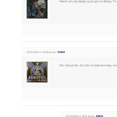
Niech on się lepiej szykuje na derby Ti
23.10.2024 o 13:23 przez
Odet
No i słusznie. Za coś na bierze kasę, 
23.10.2024 o 13:31 przez
kibix