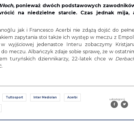
Włoch
, ponieważ dwóch podstawowych zawodnikó
cić na niedzielne starcie. Czas jednak mija, 
noğlu jak i Francesco Acerbi nie zdążą dojść do pełne
kiem zapytania stoi także ich występ w meczu z Empoli
w wyjściowej jedenastce Interu zobaczymy Kristjan
ę do meczu. Albańczyk zdaje sobie sprawę, że w ostatni
niem turyńskich dziennikarzy, 22-latek chce w
Derbac
ć.
Tuttosport
Inter Mediolan
Acerbi
udostępnij