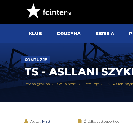
KLUB
DRUŻYNA
SERIE A
P
KONTUZJE
TS - ASLLANI SZY
Strona główna
aktualności
Kontuzje
TS - Asllani szy
Autor:
Matti
Źródło: tuttosport.com