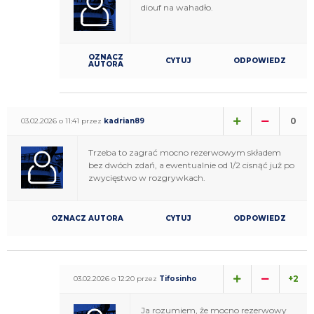
diouf na wahadło.
OZNACZ
CYTUJ
ODPOWIEDZ
AUTORA
0
03.02.2026 o 11:41 przez
kadrian89
Trzeba to zagrać mocno rezerwowym składem
bez dwóch zdań, a ewentualnie od 1/2 cisnąć już po
zwycięstwo w rozgrywkach.
OZNACZ AUTORA
CYTUJ
ODPOWIEDZ
+2
03.02.2026 o 12:20 przez
Tifosinho
Ja rozumiem, że mocno rezerwowy