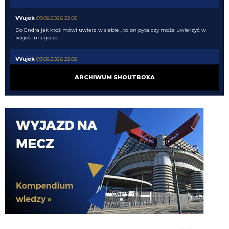
VVujek
09.08.2026 22:05
Do Endra jak ktoś mówi uwierz w siebie , to on pyta czy może uwierzyć w
kogoś innego xd
VVujek
09.08.2026 22:02
Jedyny człowiek który nie ma szacunku nawet sam do siebie
ARCHIWUM SHOUTBOXA
VVujek
09.08.2026 22:02
Endru wyzywający ludzi od kretynów itp to takie komiczne
VVujek
09.08.2026 22:00
Lepsze to niż błagać o powrót do grupy z której cię wyebali Xd
Nerazzurro90
09.08.2026 21:51
Miłośnik i wielbiciel wielkich murzynów sidibe singo pepe a teraz Norton
cuffy oto niejaki wujek, sodomitax zboczeniec
Endru
09.08.2026 21:31
I dalej chcą, a ty kretynie chciałes sidibe i pepe