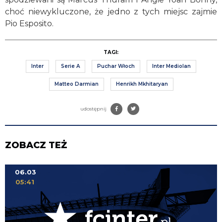
choć niewykluczone, że jedno z tych miejsc zajmie
Pio Esposito.
TAGI:
Inter
Serie A
Puchar Włoch
Inter Mediolan
Matteo Darmian
Henrikh Mkhitaryan
udostępnij
ZOBACZ TEŻ
06.03
05:41