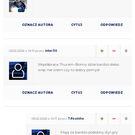
OZNACZ AUTORA
CYTUJ
ODPOWIEDZ
0
03.02.2026 o 14:13 przez
inter30
Współpraca Thuram-Bonny idzie bardzo słabo
więc nie wiem czy to dobry pomysł
OZNACZ AUTORA
CYTUJ
ODPOWIEDZ
0
03.02.2026 o 14:17 przez
Tifosinho
Mają za bardzo podobny styl gry