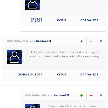
OZNACZ
CYTUJ
ODPOWIEDZ
AUTORA
0
03.02.2026 o 12:41 przez
broda4991
Ja bym tak wyszedł. Josep-bisseck-de vrij-augusto-
coochi-miki-sucić-diouf-darmian-Thuram-bonny
OZNACZ AUTORA
CYTUJ
ODPOWIEDZ
0
03.02.2026 o 13:36 przez
broda4991
Ewentualnie Frattesi za darmiana i