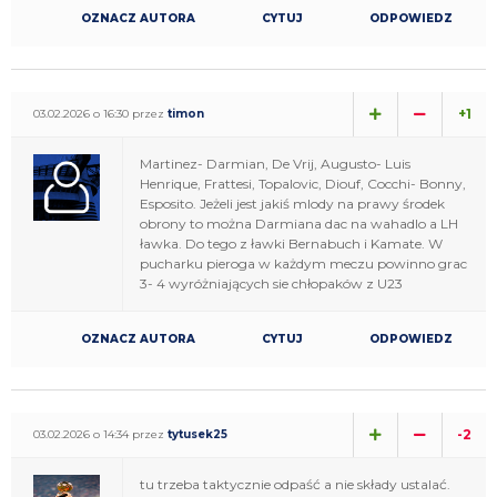
OZNACZ AUTORA
CYTUJ
ODPOWIEDZ
+1
03.02.2026 o 16:30 przez
timon
Martinez- Darmian, De Vrij, Augusto- Luis
Henrique, Frattesi, Topalovic, Diouf, Cocchi- Bonny,
Esposito. Jeżeli jest jakiś mlody na prawy środek
obrony to można Darmiana dac na wahadlo a LH
ławka. Do tego z ławki Bernabuch i Kamate. W
pucharku pieroga w każdym meczu powinno grac
3- 4 wyróżniających sie chłopaków z U23
OZNACZ AUTORA
CYTUJ
ODPOWIEDZ
-2
03.02.2026 o 14:34 przez
tytusek25
tu trzeba taktycznie odpaść a nie składy ustalać.