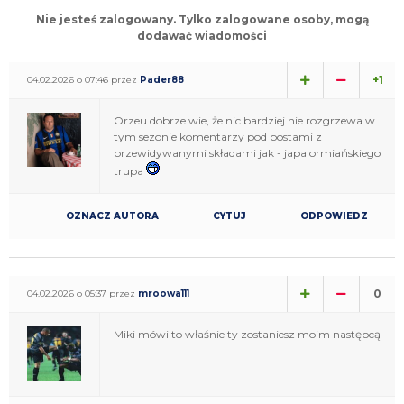
Nie jesteś zalogowany. Tylko zalogowane osoby, mogą
dodawać wiadomości
+1
04.02.2026 o 07:46 przez
Pader88
Orzeu dobrze wie, że nic bardziej nie rozgrzewa w
tym sezonie komentarzy pod postami z
przewidywanymi składami jak - japa ormiańskiego
trupa
OZNACZ AUTORA
CYTUJ
ODPOWIEDZ
0
04.02.2026 o 05:37 przez
mroowa111
Miki mówi to właśnie ty zostaniesz moim następcą