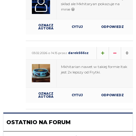
skład ale Mkhitaryan pokazuje na
mnie 😁
OZNACZ
CYTUJ
ODPOWIEDZ
AUTORA
0
03.02.2026 o 14:15 przez
darek666sz
Mkhitarian nawet w takiej formie Itak
jest 2x lepszy od Frytki.
OZNACZ
CYTUJ
ODPOWIEDZ
AUTORA
OSTATNIO NA FORUM