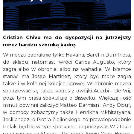
Cristian Chivu ma do dyspozycji na jutrzejszy
mecz bardzo szeroką kadrę.
W meczu zabraknie tylko Hakana, Barelli i Dumfriesa,
do składu natomiast wróci Carlos Augusto, który
zagra albo w obronie, albo na wahadle. W bramce
stanąć ma Josep Martinez, który być może zagra
także i w kolejnej kolejce ligowej. W obronie można
spodziewać się także kogoś z dwójki Acerbi - De Vrij,
poza tym prasa spekuluje o Bissecku. Większą ilość
minut powinni zaliczyć Matteo Darmian i Andy Diouf,
w pomocy zobaczymy także Henrikha Mkhitaryana.
Jeśli chodzi o Piotra Zielińskiego, to prawdopodobnie
Polak będzie w tym spotkaniu odpoczywał. W ataku
spodziewani są Marcus Thuram i Angie Yoan Bonny,