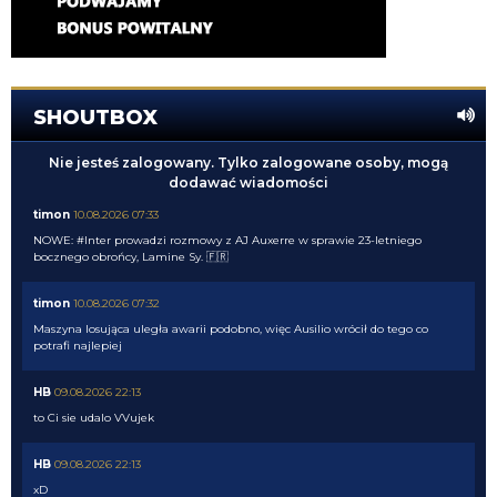
SHOUTBOX
Nie jesteś zalogowany. Tylko zalogowane osoby, mogą
dodawać wiadomości
timon
10.08.2026 07:33
NOWE: #Inter prowadzi rozmowy z AJ Auxerre w sprawie 23-letniego
bocznego obrońcy, Lamine Sy. 🇫🇷
timon
10.08.2026 07:32
Maszyna losująca uległa awarii podobno, więc Ausilio wrócił do tego co
potrafi najlepiej
HB
09.08.2026 22:13
to Ci sie udalo VVujek
HB
09.08.2026 22:13
xD