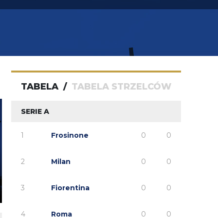
na grupce prowadzę stary
Chuchu
09.08.2026 11:45
Będzie jeszcze mercato live?
lord-gs
09.08.2026 11:01
Jako jeden z nielicznych nie patrzę tak krytycznie
na to mercato (może też dlatego, że od początku na
żadne duże ruchu nie liczyłem). Podzielam opinię,
TABELA
/
TABELA STRZELCÓW
że realnie brakuje prawego wahadła bo w LH czy
sympatycznego Francuza niestety nie wierzę.
SERIE A
1
Frosinone
0
0
2
Milan
0
0
3
Fiorentina
0
0
4
Roma
0
0