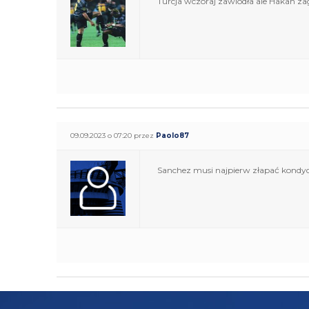
Turcja wczoraj zawiodła ale Hakan za
09.09.2023 o 07:20 przez
Paolo87
Sanchez musi najpierw złapać kondycj