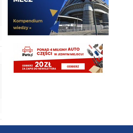
acmilanowek 09.08.2026 10:02 a co w tej chwili
oprocz wahadla nam trzeba ?
timon
09.08.2026 12:38
Provedel jeszcze
FCI
09.08.2026 12:37
Ale po co to pisac, jak od poltora miesisca z jednym
szybkim wyjatkiwm stonsem tylko farmazony
timon
09.08.2026 12:35
Kogo obstawianie że wylosują w poniedziałek na
fejk mercato?
timon
09.08.2026 12:34
Wtedy nie byłoby widać tych kompromitacji
inter30
09.08.2026 12:32
Wszystko koni c końców sprowadza się do tego że
piłkarz x za drogi/za dużo chce/najpierw trzeba
sprzedać/problemy ze sprzedażami, tylko nazwiska
się zmieniają na coraz slabsze