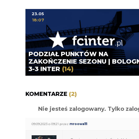
23.05
18:07
PODZIAŁ PUNKTÓW NA
ZAKOŃCZENIE SEZONU | BOLOG
3-3 INTER
(14)
KOMENTARZE
(2)
Nie jesteś zalogowany. Tylko z
09.09.2023 o 09:21 przez
mroowa111