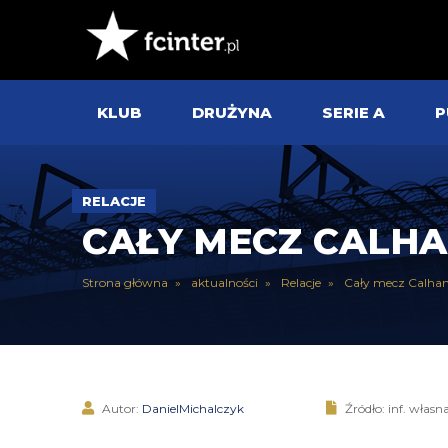
KLUB
DRUŻYNA
SERIE A
P
RELACJE
CAŁY MECZ CALH
Strona główna
aktualności
Relacje
Cały mecz Calhan
Autor:
DanielMichalczyk
Źródło: inf. własn