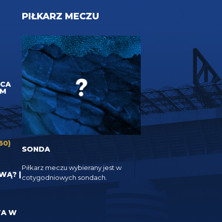
PIŁKARZ MECZU
UCA
EM
60)
SONDA
Piłkarz meczu wybierany jest w
YWĄ? |
cotygodniowych sondach.
TA W