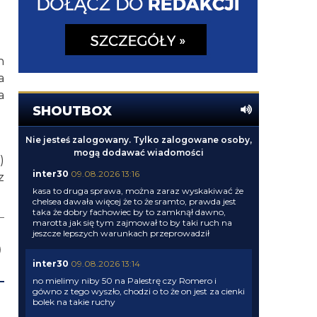
h
a
a
SHOUTBOX
Nie jesteś zalogowany. Tylko zalogowane osoby,
mogą dodawać wiadomości
)
inter30
09.08.2026 13:16
z
kasa to druga sprawa, można zaraz wyskakiwać że
chelsea dawała więcej że to że sramto, prawda jest
taka że dobry fachowiec by to zamknął dawno,
marotta jak się tym zajmował to by taki ruch na
jeszcze lepszych warunkach przeprowadził
inter30
09.08.2026 13:14
no mielimy niby 50 na Palestrę czy Romero i
gówno z tego wyszło, chodzi o to że on jest za cienki
bolek na takie ruchy