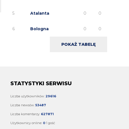
5
Atalanta
0
0
6
Bologna
0
0
POKAŻ TABELĘ
STATYSTYKI SERWISU
Liczba użytkowników:
29616
Liczba newsów:
53487
Liczba komentarzy:
627871
Użytkownicy online:
0
1 gość