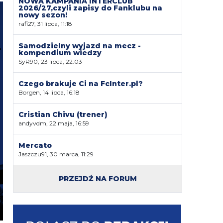
NOWA KAMPANIA INTERCLUB
2026/27,czyli zapisy do Fanklubu na
nowy sezon!
rafi27, 31 lipca, 11:18
Samodzielny wyjazd na mecz -
kompendium wiedzy
SyR90, 23 lipca, 22:03
Czego brakuje Ci na FcInter.pl?
Borgen, 14 lipca, 16:18
Cristian Chivu (trener)
andyvdm, 22 maja, 16:59
Mercato
Jaszczu91, 30 marca, 11:29
PRZEJDŹ NA FORUM