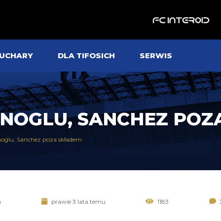
UCHARY
DLA TIFOSICH
SERWIS
ANOGLU, SANCHEZ POZ
oglu, Sanchez poza składem
a
prawie 3 lata temu
1183