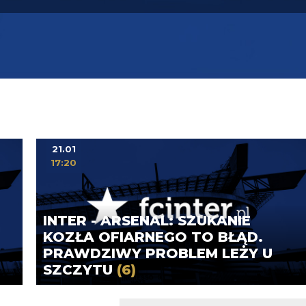
21.01
17:20
INTER - ARSENAL: SZUKANIE
KOZŁA OFIARNEGO TO BŁĄD.
PRAWDZIWY PROBLEM LEŻY U
SZCZYTU
(6)