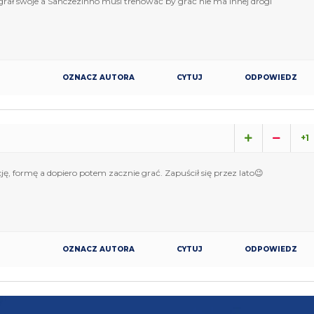
grał swoje a Sanczezinho musi trenować by grać nie ma innej drogi
OZNACZ AUTORA
CYTUJ
ODPOWIEDZ
+1
ę, formę a dopiero potem zacznie grać. Zapuścił się przez lato😉
OZNACZ AUTORA
CYTUJ
ODPOWIEDZ