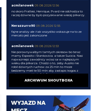
acmilanowek
09.08.2026 12:56
no skoro Frattesi, Henrique, Pvard nie odchodza to
raczej dziwne by bylo pozyskiwanie wiecej pilkarzy.
Nerazzurro90
09.08.2026 12:55
fajne analizy ale i tak wszystko wskazuje na to ze
mercato jest zakonczone
acmilanowek
09.08.2026 12:53
Nie porownywalbym tamtych okresow bo teraz
mamy Esposito i Stankovicia. a takze Sucicia. Nasi
najwazniejsi zawodnicy wciaz sa w najlepszym
wieku dla pilkarza. Chodzi o to, zeby Ausilio nie
robil dziwnych ruchow za 25 mln to moze
bedziemy mieli te 50 mln aby zastapic kogos z
ppierwszego skladu 1 do 1.
ARCHIWUM SHOUTBOXA
Xucatlan
09.08.2026 12:43
Ta sama ideologia rozpoczęła lata wstydu, bo skoro
wygraliśmy triplettę, to po co cokolwiek zmieniać.
Skład kompletny.
Xucatlan
09.08.2026 12:42