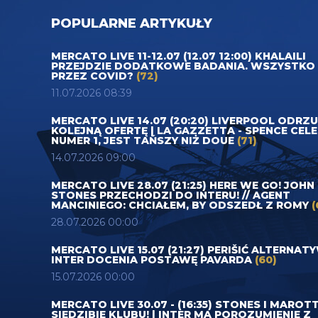
POPULARNE ARTYKUŁY
MERCATO LIVE 11-12.07 (12.07 12:00) KHALAILI
PRZEJDZIE DODATKOWE BADANIA. WSZYSTKO
PRZEZ COVID?
(72)
11.07.2026 08:39
MERCATO LIVE 14.07 (20:20) LIVERPOOL ODRZ
KOLEJNĄ OFERTĘ | LA GAZZETTA - SPENCE CEL
NUMER 1, JEST TAŃSZY NIŻ DOUE
(71)
14.07.2026 09:00
MERCATO LIVE 28.07 (21:25) HERE WE GO! JOHN
STONES PRZECHODZI DO INTERU! // AGENT
MANCINIEGO: CHCIAŁEM, BY ODSZEDŁ Z ROMY
(
28.07.2026 00:00
MERCATO LIVE 15.07 (21:27) PERIŠIĆ ALTERNAT
INTER DOCENIA POSTAWĘ PAVARDA
(60)
15.07.2026 00:00
MERCATO LIVE 30.07 - (16:35) STONES I MAROT
SIEDZIBIE KLUBU! | INTER MA POROZUMIENIE Z