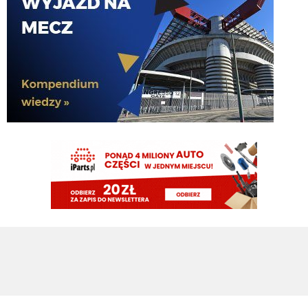
I dalej chcą, a ty kretynie chciałes sidibe i pepe
VVujek
09.08.2026 21:24
Spence z Tottenhamu 0 g 0 asyst a wielu go tu chciało.
Cny
09.08.2026 21:23
plan idealny. kupujemy nortona za 15M, myślimy że kopnie Ewa razy prosto
piłkę i jakieś niukasyl czy inne lids da za niego sto milionów później, w
rzeczywistości bujamy się z nim jak z islamskim albancem
Klinsi64
09.08.2026 21:02
no i do Sebka Esposito bo on mentalnie też jest murzynem
Klinsi64
09.08.2026 21:01
słabość VVujka do czarnych jest już legendarna
Klinsi64
09.08.2026 21:01
fajne śmiganie Nortona Puffy
Klinsi64
09.08.2026 21:00
43 mecze 2g 1a