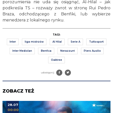
porozumienia nie uda się osiągnąć, Al-Hilal – jak
podkreśla TS – rozważy zwrot w stronę Rui Pedro
Braza, odchodzącego z Benfiki, lub wybierze
menedżera z lokalnego rynku.
TAGI:
Inter
liga mistrzów
Al Hilal
Serie A
Tuttosport
Inter Mediolan
Benfica
Nerazzurri
Piero Ausilio
Oaktree
udostępnij
ZOBACZ TEŻ
28.07
00:00