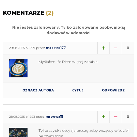
KOMENTARZE
(2)
Nie jesteś zalogowany. Tylko zalogowane osoby, mogą
dodawać wiadomości
0
29.08.2025 o 15:59 przez
maestro177
Myślałem, że Piero więcej zarabia.
OZNACZ AUTORA
CYTUJ
ODPOWIEDZ
0
28.08.2025 o 17:31 przez
mroowa111
Tylko szybka decyzja proszę zeby wszyscy wiedzieli
na czym stoją