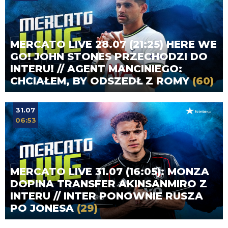
MERCATO LIVE 28.07 (21:25) HERE WE
GO! JOHN STONES PRZECHODZI DO
INTERU! // AGENT MANCINIEGO:
CHCIAŁEM, BY ODSZEDŁ Z ROMY
(60)
31.07
06:53
MERCATO LIVE 31.07 (16:05): MONZA
DOPINA TRANSFER AKINSANMIRO Z
INTERU // INTER PONOWNIE RUSZA
PO JONESA
(29)