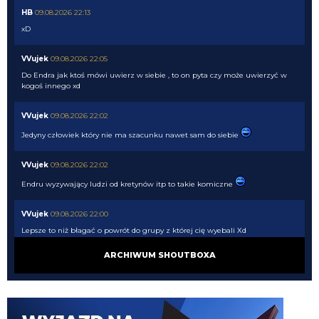
HB
09.08.2026 22:13
xD
VVujek
09.08.2026 22:05
Do Endra jak ktoś mówi uwierz w siebie , to on pyta czy może uwierzyć w
kogoś innego xd
VVujek
09.08.2026 22:02
Jedyny człowiek który nie ma szacunku nawet sam do siebie
VVujek
09.08.2026 22:02
Endru wyzywający ludzi od kretynów itp to takie komiczne
VVujek
09.08.2026 22:00
Lepsze to niż błagać o powrót do grupy z której cię wyebali Xd
ARCHIWUM SHOUTBOXA
Nerazzurro90
09.08.2026 21:51
Miłośnik i wielbiciel wielkich murzynów sidibe singo pepe a teraz Norton
cuffy oto niejaki wujek, sodomitax zboczeniec
Endru
09.08.2026 21:31