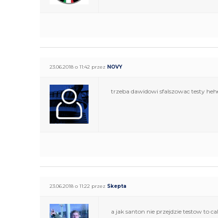
23.06.2018 o 11:42 przez
NOVY
trzeba dawidowi sfalszowac testy heh
23.06.2018 o 11:22 przez
Skepta
a jak santon nie przejdzie testow to ca