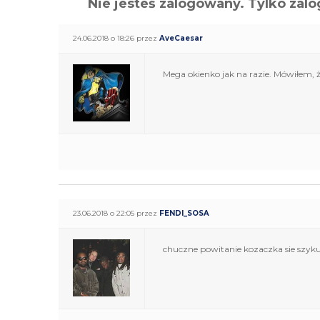
Nie jesteś zalogowany. Tylko z
24.06.2018 o 18:26 przez
AveCaesar
Mega okienko jak na razie. Mówiłem, że
23.06.2018 o 22:05 przez
FENDI_SOSA
chuczne powitanie kozaczka sie szyku