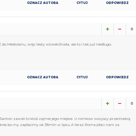
OZNACZ AUTORA
CYTUJ
ODPOWIEDZ
0
o Mediolanu, więc testy wtorek/środa, ale to i tak już niedługo.
OZNACZ AUTORA
CYTUJ
ODPOWIEDZ
0
 Santon zawali to ktoś zajmie jego miejsce. U romkow wszyscy przechodzą
okres bo my zapłacimy ok 38mln w lipcu A teraz Roma płaci nam za