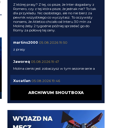
Z której prasy? Z tej, co pisze, że Inter dogadany z
Romero, czy z tej która pisze, że jednak nie? To tak
dla przykładu. Nic osobistego, ale no nie bierz za
pewnik wszystkiego co wyczytasz. To oczywisty
nonsens, że Atletico chciało od Interu 30 mln za
Molinę żeby 2 tygodnie później sprzedać go do
Romy za połowę tej ceny.
martins2000
05.08.2026 19:50
z prasy
Jaworeq
05.08.2026 19:47
Molina cienki jest zobaczysz w tym sezonie serie a
Xucatlan
05.08.2026 19:46
Skąd wiesz?
ARCHIWUM SHOUTBOXA
martins2000
05.08.2026 19:45
Ausilio jak pytał o Molinę to 30 chcieli
timon
05.08.2026 19:44
Zarobkami wyszloby podobnie