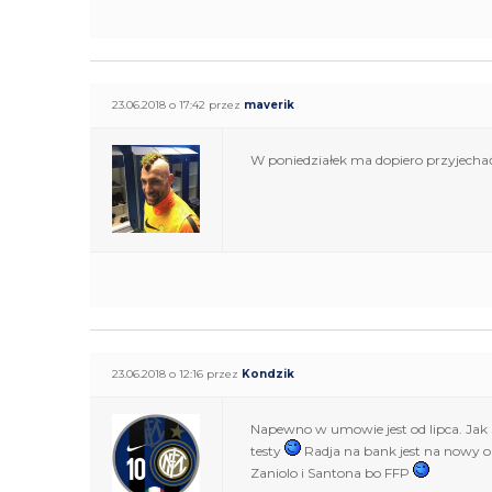
23.06.2018 o 17:42 przez
maverik
W poniedziałek ma dopiero przyjechać d
23.06.2018 o 12:16 przez
Kondzik
Napewno w umowie jest od lipca. Jak
testy
Radja na bank jest na nowy 
Zaniolo i Santona bo FFP