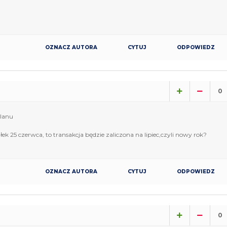
OZNACZ AUTORA
CYTUJ
ODPOWIEDZ
0
olanu
ek 25 czerwca, to transakcja będzie zaliczona na lipiec,czyli nowy rok?
OZNACZ AUTORA
CYTUJ
ODPOWIEDZ
0