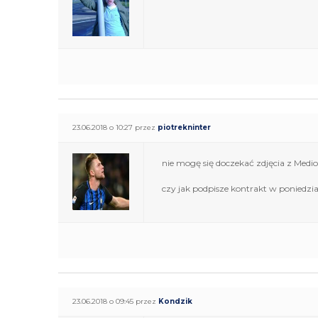
23.06.2018 o 10:27 przez
piotrekninter
nie mogę się doczekać zdjęcia z Medi
czy jak podpisze kontrakt w poniedział
23.06.2018 o 09:45 przez
Kondzik