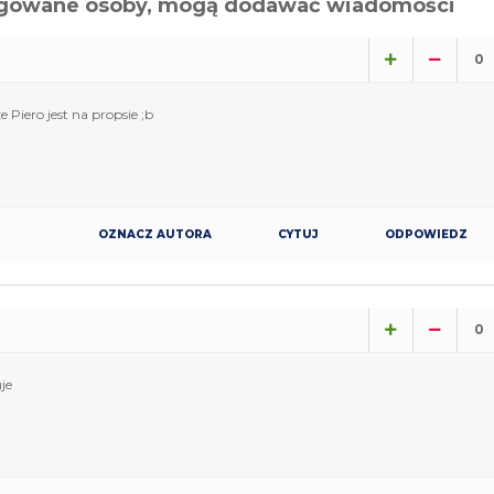
alogowane osoby, mogą dodawać wiadomości
0
 Piero jest na propsie ;b
OZNACZ AUTORA
CYTUJ
ODPOWIEDZ
0
je