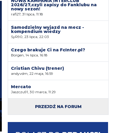
NOWA KAMPANIA INTERCLUB
2026/27,czyli zapisy do Fanklubu na
nowy sezon!
rafi27, 31 lipca, 11:18
Samodzielny wyjazd na mecz -
kompendium wiedzy
SyR90, 23 lipca, 22:03
Czego brakuje Ci na FcInter.pl?
Borgen, 14 lipca, 16:18
Cristian Chivu (trener)
andyvdm, 22 maja, 16:59
Mercato
Jaszczu91, 30 marca, 11:29
PRZEJDŹ NA FORUM