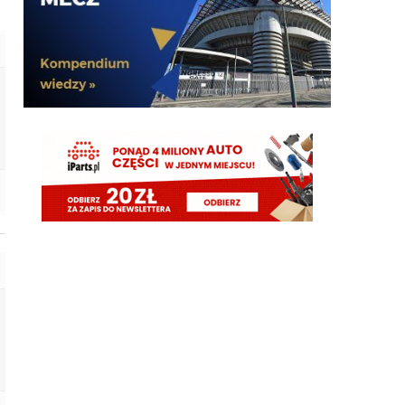
timon
05.08.2026 19:44
Molina niby za 13mln plus 4 bonusy. Jak mialbym
te 40mln to wolalbym za to wziac dwojke Lucumi-
Molina i mamy kadre gotową
martins2000
05.08.2026 19:43
AusilioOut
ragnar
05.08.2026 19:42
Ostatnie dwa sezony połowę opuścił, wcześniej grał
prawie wszystko, o dziwo w pl ostatnie 4 sezony
tylko 2 czerwone...a niby taka nagonka ile to
czerwonych nie łapie romero
martins2000
05.08.2026 19:42
i by tak czekał do dziś
Klinsi64
05.08.2026 19:42
Ordonez
Klinsi64
05.08.2026 19:41