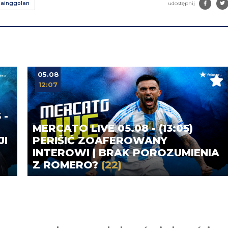
Nainggolan
udostępnij
05.08
12:07
 -
MERCATO LIVE 05.08 - (13:05)
JI
PERIŠIĆ ZOAFEROWANY
INTEROWI | BRAK POROZUMIENIA
Z ROMERO?
(22)