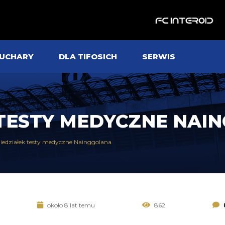
UCHARY
DLA TIFOSICH
SERWIS
 TESTY MEDYCZNE NA
iedziałek testy medyczne Nainggolana
około 8 lat temu
862