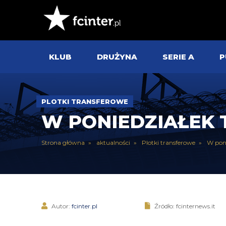
KLUB
DRUŻYNA
SERIE A
P
PLOTKI TRANSFEROWE
W PONIEDZIAŁEK
Strona główna
aktualności
Plotki transferowe
W pon
Autor:
fcinter.pl
Źródło: fcinternews.it