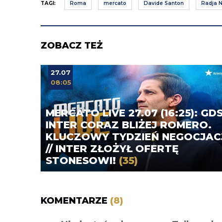
TAGI:
Roma
mercato
Davide Santon
Radja 
ZOBACZ TEŻ
27.07
08:05
MERCATO LIVE 27.07 (16:25): GDS
INTER CORAZ BLIŻEJ ROMERO.
KLUCZOWY TYDZIEŃ NEGOCJAC
// INTER ZŁOŻYŁ OFERTĘ
STONESOWI!
(35)
KOMENTARZE
(8)