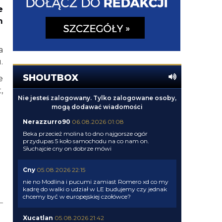
e
m
a
.
SHOUTBOX
e
,
Nie jesteś zalogowany. Tylko zalogowane osoby,
mogą dodawać wiadomości
Nerazzurro90
06.08.2026 01:08
Beka przecież molina to dno najgorsze ogór
przydupas 5 koło samochodu na co nam on.
Słuchajcie cny on dobrze mówi
Cny
05.08.2026 22:15
nie no Modlina i pucumi zamiast Romero xd co my
kadrę do walki o udział w LE budujemy czy jednak
chcemy być w europejskiej czołówce?
Xucatlan
05.08.2026 21:42