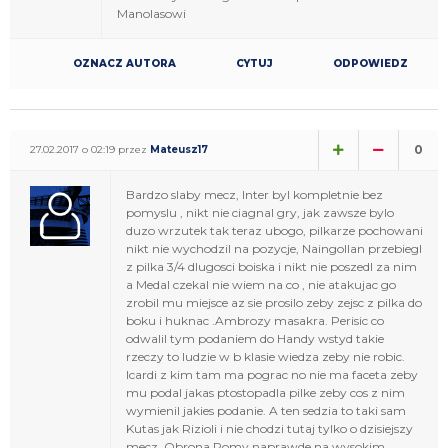
Manolasowi
OZNACZ AUTORA
CYTUJ
ODPOWIEDZ
0
27.02.2017 o 02:19 przez
Mateusz17
Bardzo slaby mecz, Inter byl kompletnie bez
pomyslu , nikt nie ciagnal gry, jak zawsze bylo
duzo wrzutek tak teraz ubogo, pilkarze pochowani
nikt nie wychodzil na pozycje, Naingollan przebiegl
z pilka 3/4 dlugosci boiska i nikt nie poszedl za nim
a Medal czekal nie wiem na co , nie atakujac go
zrobil mu miejsce az sie prosilo zeby zejsc z pilka do
boku i huknac .Ambrozy masakra. Perisic co
odwalil tym podaniem do Handy wstyd takie
rzeczy to ludzie w b klasie wiedza zeby nie robic.
Icardi z kim tam ma pograc no nie ma faceta zeby
mu podal jakas ptostopadla pilke zeby cos z nim
wymienil jakies podanie. A ten sedzia to taki sam
Kutas jak Rizioli i nie chodzi tutaj tylko o dzisiejszy
mecz. Obrona Romy naprawde na wysokim