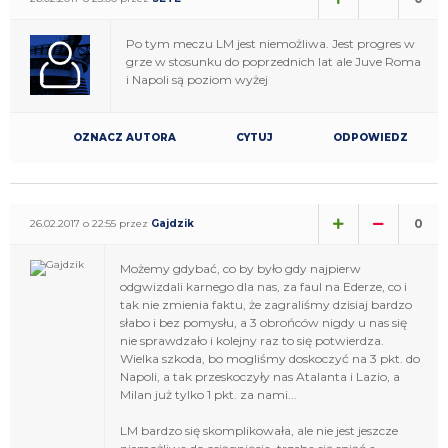
Po tym meczu LM jest niemożliwa. Jest progres w
grze w stosunku do poprzednich lat ale Juve Roma
i Napoli są poziom wyżej
OZNACZ AUTORA
CYTUJ
ODPOWIEDZ
0
26.02.2017 o 22:55 przez
Gajdzik
Możemy gdybać, co by było gdy najpierw
odgwizdali karnego dla nas, za faul na Ederze, co i
tak nie zmienia faktu, że zagraliśmy dzisiaj bardzo
słabo i bez pomysłu, a 3 obrońców nigdy u nas się
nie sprawdzało i kolejny raz to się potwierdza.
Wielka szkoda, bo mogliśmy doskoczyć na 3 pkt. do
Napoli, a tak przeskoczyły nas Atalanta i Lazio, a
Milan już tylko 1 pkt. za nami...
LM bardzo się skomplikowała, ale nie jest jeszcze