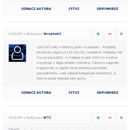
OZNACZ AUTORA
CYTUJ
ODPOWIEDZ
0
27.02.2017 o 16:04 przez
tkropkab2
i po LM i cały misterny plan w pisssdu... Prędzej
Atalanta zagra w LM niż my, masakra. Niestety nie
ma co się łudzić. 4 miejsce to jest MAX co można
wycisnąć z tego składu i trenera. Obrona zagrała
tragicznie, w ogóle nie przekazywali sobie
zawodników, cały zespół biegał jak oszołomy, a
Roma sobie klepała bez spiny.
OZNACZ AUTORA
CYTUJ
ODPOWIEDZ
0
27.02.2017 o 15:28 przez
WTC