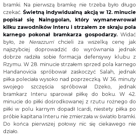
bramki. Na pierwszą bramkę nie trzeba było długo
czekać.
Świetną indywidualną akcją w 12. minucie
popisał się Nainggolan, który wymanewrował
kilku zawodników Interu i strzałem ze skraju pola
karnego pokonał bramkarza gospodarzy.
Widać
było, że
Nerazzurri
chcieli za wszelką cenę jak
najszybciej doprowadzić do wyrównania jednak
dobrze radziła sobie formacja defensywy klubu z
Rzymu. W 28. minucie strzałem sprzed pola karnego
Handanovicia spróbował zaskoczyć Salah, jednak
piłka poleciała wysoko nad poprzeczką. W 36. minuty
swojego szczęścia spróbował Dzeko, jednak
bramkarz Interu sparował piłkę do boku. W 42.
minucie do piłki dośrodkowanej z rzutu rożnego do
piłki w polu karnym dopadł Icardi, niestety piłka po
próbie kapitana Interu nie zmierzała w światło bramki.
Do końca pierwszej połowy nic się ciekawego nie
działo.