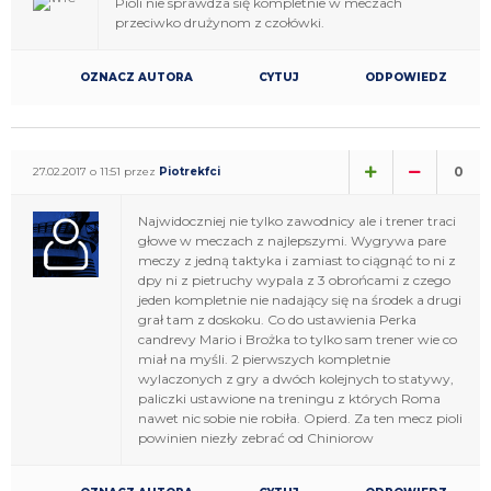
Pioli nie sprawdza się kompletnie w meczach
przeciwko drużynom z czołówki.
OZNACZ AUTORA
CYTUJ
ODPOWIEDZ
0
27.02.2017 o 11:51 przez
Piotrekfci
Najwidoczniej nie tylko zawodnicy ale i trener traci
głowe w meczach z najlepszymi. Wygrywa pare
meczy z jedną taktyka i zamiast to ciągnąć to ni z
dpy ni z pietruchy wypala z 3 obrońcami z czego
jeden kompletnie nie nadający się na środek a drugi
grał tam z doskoku. Co do ustawienia Perka
candrevy Mario i Brożka to tylko sam trener wie co
miał na myśli. 2 pierwszych kompletnie
wylaczonych z gry a dwóch kolejnych to statywy,
paliczki ustawione na treningu z których Roma
nawet nic sobie nie robiła. Opierd. Za ten mecz pioli
powinien niezły zebrać od Chiniorow