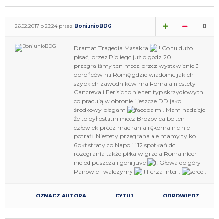
0
26.02.2017 o 23:24 przez
BoniunioBDG
Dramat Tragedia Masakra
Co tu dużo
pisać, przez Pioliego już o godz 20
przegraliśmy ten mecz przez wystawienie 3
obrońców na Romę gdzie wiadomo jakich
szybkich zawodników ma Roma a niestety
Candreva i Perisic to nie ten typ skrzydłowych
co pracują w obronie i jeszcze DD jako
środkowy błagam
. Mam nadzieje
że to był ostatni mecz Brozovica bo ten
człowiek prócz machania rękoma nic nie
potrafi. Niestety przegrana ale mamy tylko
6pkt straty do Napoli i 12 spotkań do
rozegrania także piłka w grze a Roma niech
nie od puszcza i goni juve
Głowa do góry
Panowie i walczymy
Forza Inter :
:
OZNACZ AUTORA
CYTUJ
ODPOWIEDZ