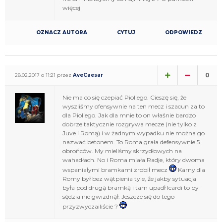
więcej
OZNACZ AUTORA
CYTUJ
ODPOWIEDZ
0
28.02.2017 o 11:21 przez
AveCaesar
Nie ma co się czepiać Pioliego. Cieszę się, że
wyszliśmy ofensywnie na ten mecz i szacun za to
dla Pioliego. Jak dla mnie to on właśnie bardzo
dobrze taktycznie rozgrywa mecze (nie tylko z
Juve i Romą) i w żadnym wypadku nie można go
nazwać betonem. To Roma grała defensywnie 5
obrońców. My mieliśmy skrzydłowych na
wahadłach. No i Roma miała Radje, który dwoma
wspaniałymi bramkami zrobił mecz
Karny dla
Romy był bez wątpienia tyle, że jakby sytuacja
była pod drugą bramką i tam upadł Icardi to by
sędzia nie gwizdnął. Jeszcze się do tego
przyzwyczailiście ?