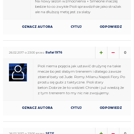
Na nowy sezon wzmocnienia + Simeone inaczej
bedzie to co zwykle Pioli sprawdził sie jako strażak
ale na dłuższą metę jest za slaby
OZNACZ AUTORA
CYTUJ
ODPOWIEDZ
0
26.02.2017 o 23:00 przez
Rafał 1976
Pioli niema pojęcia jak ustawić drużynę na takie
mecze bo jest słabym trenerem i dlatego zawsze
zbierał baty od Jude. Romy.Milanu.Napoli.Fiory.Po
prostu się gubi z taktyczne. Pioli stary
beton.Dobrze że to widzieli Chinole i już wiedzą że
z tym trenerem to my nic nie zwojujemy.
OZNACZ AUTORA
CYTUJ
ODPOWIEDZ
0
26.02.2017 o 23:00 przez
SETE