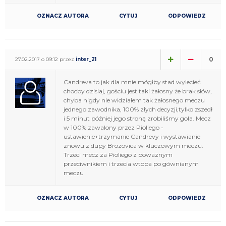
OZNACZ AUTORA
CYTUJ
ODPOWIEDZ
0
27.02.2017 o 09:12 przez
inter_21
Candreva to jak dla mnie mógłby stad wylecieć
chocby dzisiaj, gościu jest taki żałosny że brak słów,
chyba nigdy nie widziałem tak żałosnego meczu
jednego zawodnika, 100% złych decyzji,tylko zszedł
i 5 minut później jego stroną zrobiliśmy gola. Mecz
w 100% zawalony przez Pioliego -
ustawienie+trzymanie Candrevy i wystawianie
znowu z dupy Brozovica w kluczowym meczu.
Trzeci mecz za Pioliego z powaznym
przeciwnikiem i trzecia wtopa po gównianym
meczu
OZNACZ AUTORA
CYTUJ
ODPOWIEDZ