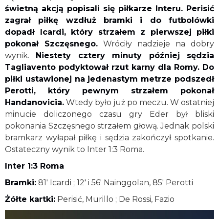
świetną akcją popisali się piłkarze Interu. Perisić
zagrał piłkę wzdłuż bramki i do futbolówki
dopadł Icardi, który strzałem z pierwszej piłki
pokonał Szczęsnego.
Wróciły nadzieje na dobry
wynik.
Niestety cztery minuty później sędzia
Tagliavento podyktował rzut karny dla Romy. Do
piłki ustawionej na jedenastym metrze podszedł
Perotti, który pewnym strzałem pokonał
Handanovicia.
Wtedy było już po meczu. W ostatniej
minucie doliczonego czasu gry Eder był bliski
pokonania Szczęsnego strzałem głową. Jednak polski
bramkarz wyłapał piłkę i sędzia zakończył spotkanie.
Ostateczny wynik to Inter 1:3 Roma.
Inter 1:3 Roma
Bramki:
81' Icardi ; 12' i 56' Nainggolan, 85' Perotti
Żółte kartki:
Perisić, Murillo ; De Rossi, Fazio