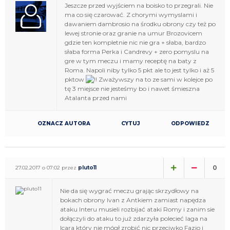
Jeszcze przed wyjściem na boisko to przegrali. Nie
ma co się czarować. Z chorymi wymyslami i
dawaniem dambrosio na środku obrony czy też po
lewej stronie oraz granie na umur Brozovicem
gdzie ten kompletnie nic nie gra + słaba, bardzo
słaba forma Perka i Candrevy + zero pomyslu na
gre w tym meczu i mamy receptę na baty z
Roma. Napoli niby tylko 5 pkt ale to jest tylko i aż 5
pktow
Zważywszy na to ze sami w kolejce po
tę 3 miejsce nie jesteśmy bo i nawet śmieszna
Atalanta przed nami
OZNACZ AUTORA
CYTUJ
ODPOWIEDZ
0
27.02.2017 o 07:02 przez
pluto11
Nie da się wygrać meczu grając skrzydłowy na
bokach obrony Ivan z Antkiem zamiast napędza
ataku Interu musieli rozbijać ataki Romy i zanim sie
dołączyli do ataku to już zdarzyła polecieć laga na
Icara który nie mógł zrobić nic przeciwko Fazio i