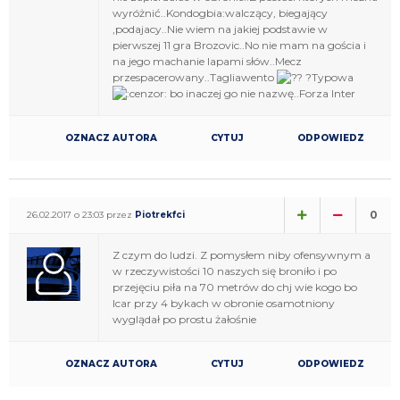
wyróżnić..Kondogbia:walczący, biegający
,podajacy..Nie wiem na jakiej podstawie w
pierwszej 11 gra Brozovic..No nie mam na gościa i
na jego machanie lapami słów..Mecz
przespacerowany..Tagliawento
?Typowa
bo inaczej go nie nazwę..Forza Inter
OZNACZ AUTORA
CYTUJ
ODPOWIEDZ
0
26.02.2017 o 23:03 przez
Piotrekfci
Z czym do ludzi. Z pomysłem niby ofensywnym a
w rzeczywistości 10 naszych się broniło i po
przejęciu piła na 70 metrów do chj wie kogo bo
Icar przy 4 bykach w obronie osamotniony
wyglądał po prostu żałośnie
OZNACZ AUTORA
CYTUJ
ODPOWIEDZ