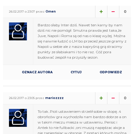
0
26.02.2017 o 23:07 przez
Omen
Bardzo słaby Inter dziś. Nawet ten karny by nam
dziś nic nie pomógł. Smutna prawda jest taka,że
Juve, Napoli i Roma są od nas o klasę wyżej. Można
się naiwnie łudzić o LM bo przecież jeszcze gramy z
Napoli u siebie ale z nasza kapryśną grą stracimy
punkty ze słabiakami i to nie raz. Cóż pora
budować zespół na przyszły sezon.
OZNACZ AUTORA
CYTUJ
ODPOWIEDZ
0
26.02.2017 o 23:05 przez
mariozzzz
To tak..Pioli ustawieniem strzelił sobie w stopę..4
obrońców gra wychodziła nam bardzo dobrze a on
w takim meczu miesza w ustawieniu..Perisic i
Antek to nie fullbacki ,oni muszą napędzac akcje a
nie zapierdalac w obronie..Z postaci których można