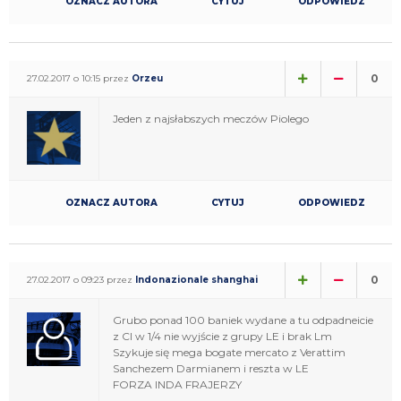
OZNACZ AUTORA
CYTUJ
ODPOWIEDZ
0
27.02.2017 o 10:15 przez
Orzeu
Jeden z najsłabszych meczów Piolego
OZNACZ AUTORA
CYTUJ
ODPOWIEDZ
0
27.02.2017 o 09:23 przez
Indonazionale shanghai
Grubo ponad 100 baniek wydane a tu odpadneicie
z CI w 1/4 nie wyjście z grupy LE i brak Lm
Szykuje się mega bogate mercato z Verattim
Sanchezem Darmianem i reszta w LE
FORZA INDA FRAJERZY