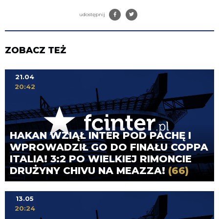
udostępnij
ZOBACZ TEŻ
21.04
20:42
HAKAN WZIĄŁ INTER POD PACHĘ I
WPROWADZIŁ GO DO FINAŁU COPPA
ITALIA! 3:2 PO WIELKIEJ RIMONCIE
DRUŻYNY CHIVU NA MEAZZA!
(66)
13.05
20:24