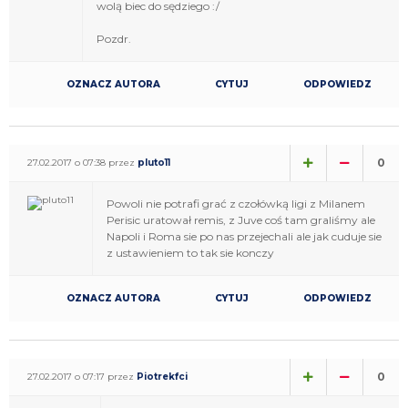
wolą biec do sędziego :/
Pozdr.
OZNACZ AUTORA
CYTUJ
ODPOWIEDZ
0
27.02.2017 o 07:38 przez
pluto11
Powoli nie potrafi grać z czołówką ligi z Milanem
Perisic uratował remis, z Juve coś tam graliśmy ale
Napoli i Roma sie po nas przejechali ale jak cuduje sie
z ustawieniem to tak sie konczy
OZNACZ AUTORA
CYTUJ
ODPOWIEDZ
0
27.02.2017 o 07:17 przez
Piotrekfci