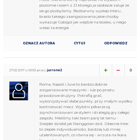
poziomie razem z JJ ktorego ja osobiscie zaluje ze
sie go pozbylismy. Bezbarwny wystep Interu ,
braklo takiego zaangazowania jakie chcoby
wykazuje Gabigol jak wejdzie na boisko, u niego
widac ta energie.
OZNACZ AUTORA
CYTUJ
ODPOWIEDZ
0
27.02.2017 o 00:53 przez
jurrone2
Roma, Napoli i Juve to bardzo dobrze
zorganizowane maszynki - lub po prostu
prawdziwe drużyny. Potrafią grać,
wykorzystywać słabe punkty, przy małym wysiłku
kontrolować mecz. Wybitni piłkarze są
zsynchronizowani ze stylem i strategią gry całego
zespołu. Mieliśmy taki team parę lat temu -
Sneijder działał jak Nainggolan dziś. Obecnie Inter
to zlepek indywidualności, bardziej lub mniej
utalentowanych, co równa się - wrzuta na Ikara.