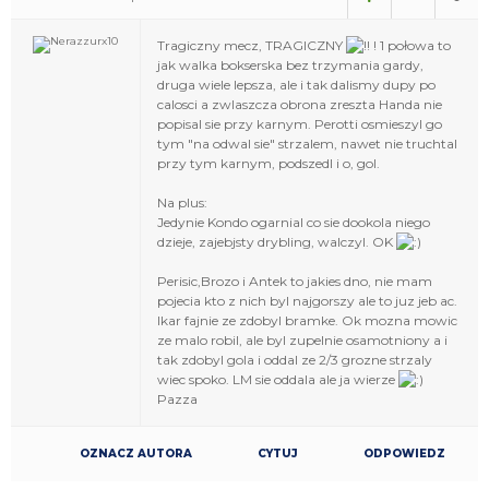
Tragiczny mecz, TRAGICZNY
! 1 połowa to
jak walka bokserska bez trzymania gardy,
druga wiele lepsza, ale i tak dalismy dupy po
calosci a zwlaszcza obrona zreszta Handa nie
popisal sie przy karnym. Perotti osmieszyl go
tym "na odwal sie" strzalem, nawet nie truchtal
przy tym karnym, podszedl i o, gol.
Na plus:
Jedynie Kondo ogarnial co sie dookola niego
dzieje, zajebjsty drybling, walczyl. OK
Perisic,Brozo i Antek to jakies dno, nie mam
pojecia kto z nich byl najgorszy ale to juz jeb ac.
Ikar fajnie ze zdobyl bramke. Ok mozna mowic
ze malo robil, ale byl zupelnie osamotniony a i
tak zdobyl gola i oddal ze 2/3 grozne strzaly
wiec spoko. LM sie oddala ale ja wierze
Pazza
OZNACZ AUTORA
CYTUJ
ODPOWIEDZ