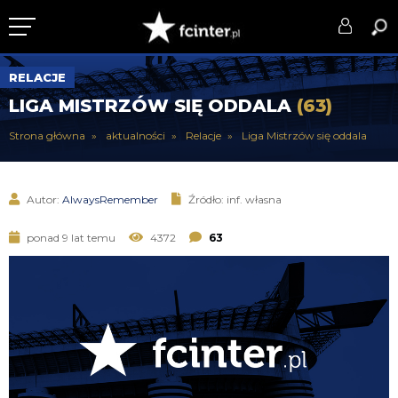
KLUB
RELACJE
LIGA MISTRZÓW SIĘ ODDALA
(63)
DRUŻYNA
Strona główna
aktualności
Relacje
Liga Mistrzów się oddala
SERIE A
PUCHARY
Autor:
AlwaysRemember
Źródło: inf. własna
DLA TIFOSICH
ponad 9 lat temu
4372
63
SERWIS