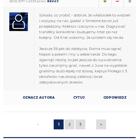
0
26.02.2017 o 22:53 przez
davi23
Szkoda, co zrobić - dobrze, że właściciele to widzieli
i wszyscy na raz, gadać z Simeone bo on już
przejedzony Atletico i zaczyna u nas. Dogrywać
transfery konkretne i budujemy Inter po raz
kolejny. Od 6 lat widzimy, że szrotem się nie da.
Jeszcze 36 pkt do zdobycia, Roma musi ograć
Napoli a potem i my u siebie także. Do tego
zgarnąć resztę, to jest jeszcze do wywalczenia
tylko zacznijmy grać, nawet z Juve na wyjeździe
graliśmy dużo lepiej niż dzisiaj, kaprys Piolego z 3
obrońców nas dzisiaj załatwij i brak
zdecydowanych ataków.
OZNACZ AUTORA
CYTUJ
ODPOWIEDZ
«
1
2
3
»