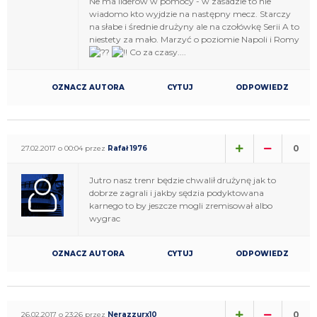
Ne ma liderów w pomocy - w zasadzie to nie
wiadomo kto wyjdzie na następny mecz. Starczy
na słabe i średnie drużyny ale na czołówkę Serii A to
niestety za mało. Marzyć o poziomie Napoli i Romy
Co za czasy....
OZNACZ AUTORA
CYTUJ
ODPOWIEDZ
0
27.02.2017 o 00:04 przez
Rafał 1976
Jutro nasz trenr będzie chwalił drużynę jak to
dobrze zagrali i jakby sędzia podyktowana
karnego to by jeszcze mogli zremisował albo
wygrac
OZNACZ AUTORA
CYTUJ
ODPOWIEDZ
0
26.02.2017 o 23:26 przez
Nerazzurx10