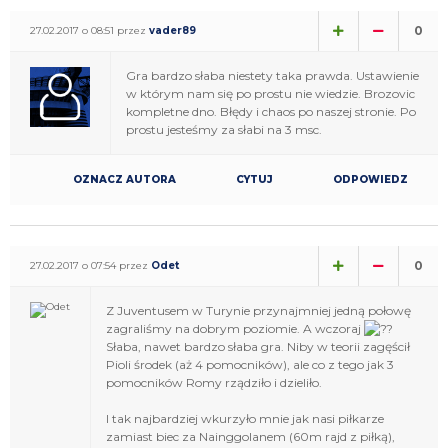
0
27.02.2017 o 08:51 przez
vader89
Gra bardzo słaba niestety taka prawda. Ustawienie
w którym nam się po prostu nie wiedzie. Brozovic
kompletne dno. Błędy i chaos po naszej stronie. Po
prostu jesteśmy za słabi na 3 msc.
OZNACZ AUTORA
CYTUJ
ODPOWIEDZ
0
27.02.2017 o 07:54 przez
Odet
Z Juventusem w Turynie przynajmniej jedną połowę
zagraliśmy na dobrym poziomie. A wczoraj
Słaba, nawet bardzo słaba gra. Niby w teorii zagęścił
Pioli środek (aż 4 pomocników), ale co z tego jak 3
pomocników Romy rządziło i dzieliło.
I tak najbardziej wkurzyło mnie jak nasi piłkarze
zamiast biec za Nainggolanem (60m rajd z piłką),