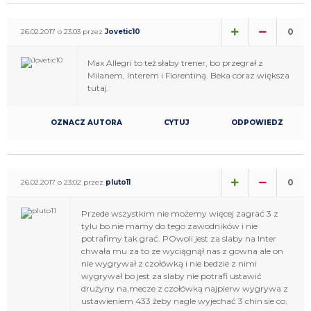
0
26.02.2017 o 23:03 przez
Jovetic10
Max Allegri to też słaby trener, bo przegrał z
Milanem, Interem i Fiorentiną. Beka coraz większa
tutaj.
OZNACZ AUTORA
CYTUJ
ODPOWIEDZ
0
26.02.2017 o 23:02 przez
pluto11
Przede wszystkim nie możemy więcej zagrać 3 z
tylu bo nie mamy do tego zawodników i nie
potrafimy tak grać. POwoli jest za slaby na Inter
chwała mu za to ze wyciągnął nas z gowna ale on
nie wygrywał z czołówką i nie bedzie z nimi
wygrywał bo jest za slaby nie potrafi ustawić
drużyny na,mecze z czołówką najpierw wygrywa z
ustawieniem 433 żeby nagle wyjechać 3 chin sie co.