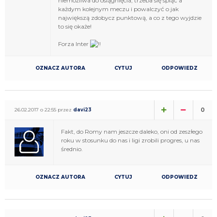
niemożliwa do osiągnięcia, trzeba się spiąć a
każdym kolejnym meczu i powalczyć o jak
największą zdobycz punktową, a co z tego wyjdzie
to się okaże!
Forza Inter
OZNACZ AUTORA
CYTUJ
ODPOWIEDZ
0
26.02.2017 o 22:55 przez
davi23
Fakt, do Romy nam jeszcze daleko, oni od zeszłego
roku w stosunku do nas i ligi zrobili progres, u nas
średnio.
OZNACZ AUTORA
CYTUJ
ODPOWIEDZ