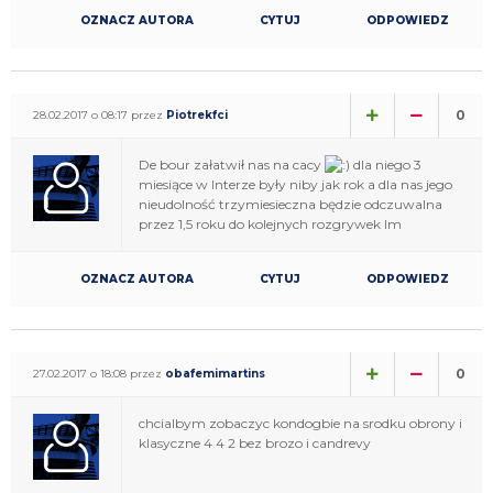
OZNACZ AUTORA
CYTUJ
ODPOWIEDZ
0
28.02.2017 o 08:17 przez
Piotrekfci
De bour załatwił nas na cacy
dla niego 3
miesiące w Interze były niby jak rok a dla nas jego
nieudolność trzymiesieczna będzie odczuwalna
przez 1,5 roku do kolejnych rozgrywek lm
OZNACZ AUTORA
CYTUJ
ODPOWIEDZ
0
27.02.2017 o 18:08 przez
obafemimartins
chcialbym zobaczyc kondogbie na srodku obrony i
klasyczne 4 4 2 bez brozo i candrevy