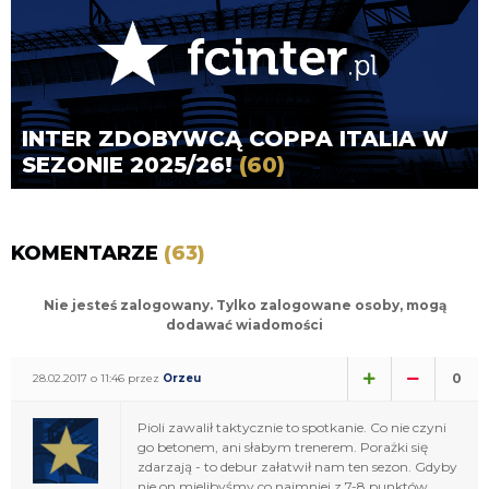
INTER ZDOBYWCĄ COPPA ITALIA W
SEZONIE 2025/26!
(60)
KOMENTARZE
(63)
Nie jesteś zalogowany. Tylko zalogowane osoby, mogą
dodawać wiadomości
0
28.02.2017 o 11:46 przez
Orzeu
Pioli zawalił taktycznie to spotkanie. Co nie czyni
go betonem, ani słabym trenerem. Porażki się
zdarzają - to debur załatwił nam ten sezon. Gdyby
nie on mielibyśmy co najmniej z 7-8 punktów