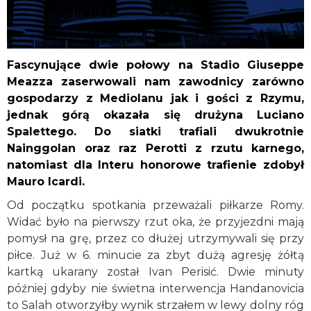
Fascynujące dwie połowy na Stadio Giuseppe
Meazza zaserwowali nam zawodnicy zarówno
gospodarzy z Mediolanu jak i gości z Rzymu,
jednak górą okazała się drużyna Luciano
Spalettego. Do siatki trafiali dwukrotnie
Nainggolan oraz raz Perotti z rzutu karnego,
natomiast dla Interu honorowe trafienie zdobył
Mauro Icardi.
Od początku spotkania przeważali piłkarze Romy.
Widać było na pierwszy rzut oka, że przyjezdni mają
pomysł na grę, przez co dłużej utrzymywali się przy
piłce. Już w 6. minucie za zbyt dużą agresję żółtą
kartką ukarany został Ivan Perisić. Dwie minuty
później gdyby nie świetna interwencja Handanovicia
to Salah otworzyłby wynik strzałem w lewy dolny róg