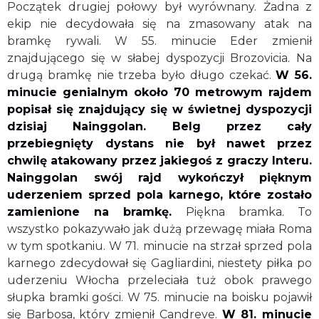
Początek drugiej połowy był wyrównany. Żadna z
ekip nie decydowała się na zmasowany atak na
bramkę rywali. W 55. minucie Eder zmienił
znajdującego się w słabej dyspozycji Brozovicia. Na
drugą bramkę nie trzeba było długo czekać.
W 56.
minucie genialnym około 70 metrowym rajdem
popisał się znajdujący się w świetnej dyspozycji
dzisiaj Nainggolan. Belg przez cały
przebiegnięty dystans nie był nawet przez
chwilę atakowany przez jakiegoś z graczy Interu.
Nainggolan swój rajd wykończył pięknym
uderzeniem sprzed pola karnego, które zostało
zamienione na bramkę.
Piękna bramka. To
wszystko pokazywało jak dużą przewagę miała Roma
w tym spotkaniu. W 71. minucie na strzał sprzed pola
karnego zdecydował się Gagliardini, niestety piłka po
uderzeniu Włocha przeleciała tuż obok prawego
słupka bramki gości. W 75. minucie na boisku pojawił
się Barbosa, który zmienił Candreve.
W 81. minucie