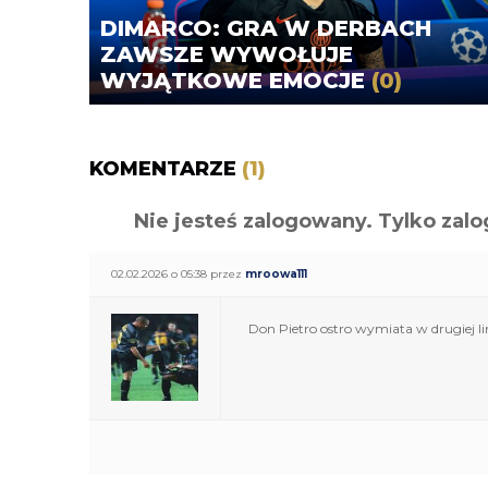
DIMARCO: GRA W DERBACH
ZAWSZE WYWOŁUJE
WYJĄTKOWE EMOCJE
(0)
KOMENTARZE
(1)
Nie jesteś zalogowany. Tylko z
02.02.2026 o 05:38 przez
mroowa111
Don Pietro ostro wymiata w drugiej lin