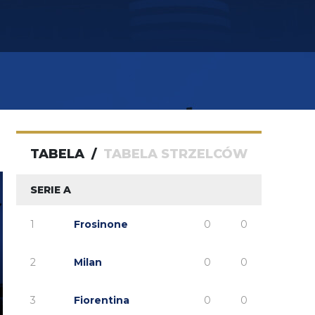
TABELA
/
TABELA STRZELCÓW
SERIE A
1
Frosinone
0
0
2
Milan
0
0
3
Fiorentina
0
0