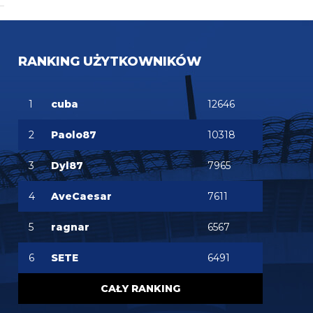
Tifosinho
08.08.2026 15:29
Nie cieszy przepaść pomiędzy PL a Serie A
RANKING UŻYTKOWNIKÓW
martins2000
08.08.2026 15:26
cieszy wynik Milanu...
1
cuba
12646
FENDI_SOSA
08.08.2026 15:05
he
2
Paolo87
10318
3
Dyl87
7965
4
AveCaesar
7611
5
ragnar
6567
6
SETE
6491
CAŁY RANKING