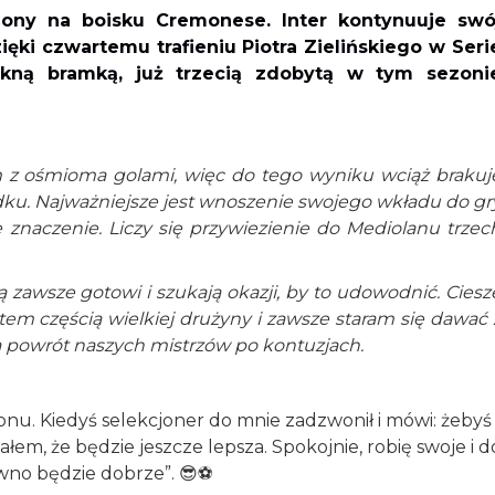
ony na boisku Cremonese. Inter kontynuuje swó
zięki czwartemu trafieniu Piotra Zielińskiego w Seri
iękną bramką, już trzecią zdobytą w tym sezoni
m z ośmioma golami, więc do tego wyniku wciąż brakuj
ządku. Najważniejsze jest wnoszenie swojego wkładu do gr
e znaczenie. Liczy się przywiezienie do Mediolanu trzec
zawsze gotowi i szukają okazji, by to udowodnić. Ciesz
tem częścią wielkiej drużyny i zawsze staram się dawać 
 powrót naszych mistrzów po kontuzjach.
onu. Kiedyś selekcjoner do mnie zadzwonił i mówi: żebyś
łem, że będzie jeszcze lepsza. Spokojnie, robię swoje i d
no będzie dobrze”. 😎⚽️