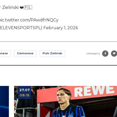
r Zieliński ❤️🇵🇱
pic.twitter.com/PAwdfrNQCy
@ELEVENSPORTSPL)
February 1, 2026
onese
Cremonese
Piotr Zieliński
udostępnij
27.07
08:15