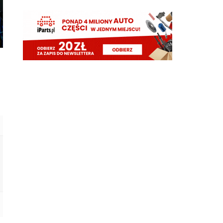
Taki Olise dla ubogich
Orzeu
08.08.2026 17:29
Diouf naprawdę tak dobrze wygląda na wahadle?
Orzeu
08.08.2026 17:29
i jak tam ten meczyk dzisiaj wyglądał?
Cyrax
08.08.2026 16:38
Zmienili taktykę. Już nawet się nie dogadują
Chuchu
08.08.2026 16:36
Z kim się Inter dziś dogadał?
Tifosinho
08.08.2026 16:02
0 celnych strzałów robi wrażenie
Rebelde
08.08.2026 15:48
Mnie bardziej cieszy ich gra, słabo ten Milan
wygląda