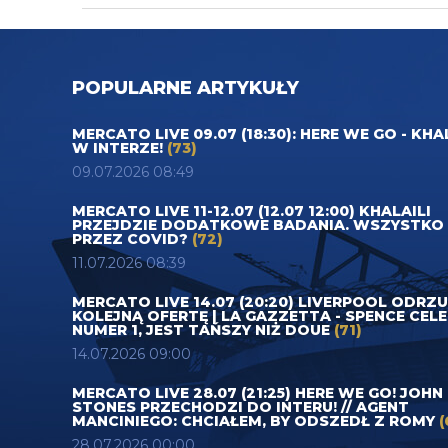
POPULARNE ARTYKUŁY
MERCATO LIVE 09.07 (18:30): HERE WE GO - KHA
W INTERZE!
(73)
09.07.2026 08:49
MERCATO LIVE 11-12.07 (12.07 12:00) KHALAILI
PRZEJDZIE DODATKOWE BADANIA. WSZYSTKO
PRZEZ COVID?
(72)
11.07.2026 08:39
MERCATO LIVE 14.07 (20:20) LIVERPOOL ODRZ
KOLEJNĄ OFERTĘ | LA GAZZETTA - SPENCE CEL
NUMER 1, JEST TAŃSZY NIŻ DOUE
(71)
14.07.2026 09:00
MERCATO LIVE 28.07 (21:25) HERE WE GO! JOHN
STONES PRZECHODZI DO INTERU! // AGENT
MANCINIEGO: CHCIAŁEM, BY ODSZEDŁ Z ROMY
(
28.07.2026 00:00