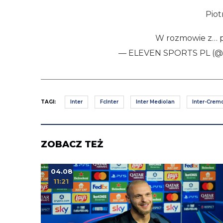
Piot
W rozmowie z…
— ELEVEN SPORTS PL (
TAGI:
Inter
FcInter
Inter Mediolan
Inter-Crem
ZOBACZ TEŻ
04.08
11:21