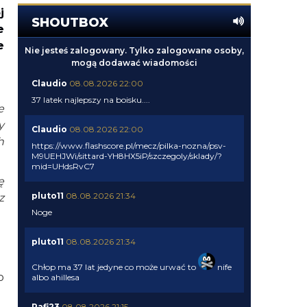
j
SHOUTBOX
e
e
Nie jesteś zalogowany. Tylko zalogowane osoby,
mogą dodawać wiadomości
Claudio
08.08.2026 22:00
37 latek najlepszy na boisku....
e
y
Claudio
08.08.2026 22:00
h
https://www.flashscore.pl/mecz/pilka-nozna/psv-
M9UEHJWi/sittard-YH8HX5iP/szczegoly/sklady/?
mid=UHdsRvC7
ę
pluto11
08.08.2026 21:34
z
Noge
pluto11
08.08.2026 21:34
Chłop ma 37 lat jedyne co może urwać to
nife
o
albo ahillesa
Rafi23
08.08.2026 21:15