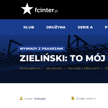
KLUB
DRUŻYNA
SERIE A
P
WYWIADY Z PIŁKARZAMI
ZIELIŃSKI: TO M
Strona główna
aktualności
Wywiady z piłkarzami
Zi
Autor:
bobogol
Źródło: inter.it