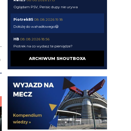
Oglądam PSV, Perisic dupy nie urywa
Piotrek85
08.08.2026 19:18
Dołożę do wahadłowego😃
HB
08.08.2026 18:56
Piotrek na co wydasz te pieniądze?
ARCHIWUM SHOUTBOXA
Piotrek85
08.08.2026 18:16
Raczej nie będą to duże kwoty.
Piotrek85
08.08.2026 18:15
Colidio przechodzi do Vasco. Chyba mamy jakiś
procent odsprzedaży.
Cyrax
08.08.2026 17:31
robi więcej w kilka minut niż LH przez cały pobyt w
Interze
Cyrax
08.08.2026 17:30