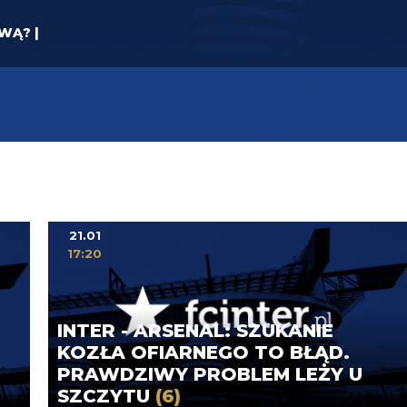
YWĄ? |
21.01
17:20
INTER - ARSENAL: SZUKANIE
KOZŁA OFIARNEGO TO BŁĄD.
PRAWDZIWY PROBLEM LEŻY U
SZCZYTU
(6)