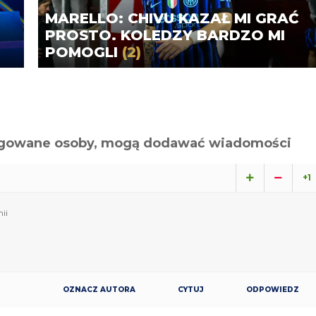
MARELLO: CHIVU KAZAŁ MI GRAĆ
PROSTO. KOLEDZY BARDZO MI
POMOGLI
(2)
alogowane osoby, mogą dodawać wiadomości
+1
ii
OZNACZ AUTORA
CYTUJ
ODPOWIEDZ