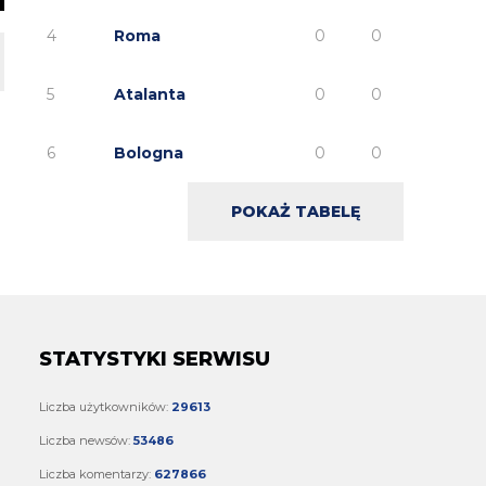
4
Roma
0
0
5
Atalanta
0
0
6
Bologna
0
0
POKAŻ TABELĘ
STATYSTYKI SERWISU
Liczba użytkowników:
29613
Liczba newsów:
53486
Liczba komentarzy:
627866