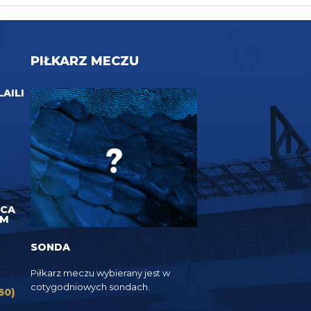
PIŁKARZ MECZU
LAILI
UCA
EM
SONDA
Piłkarz meczu wybierany jest w
cotygodniowych sondach.
60)