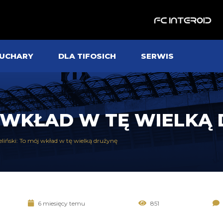
UCHARY
DLA TIFOSICH
SERWIS
ÓJ WKŁAD W TĘ WIELKĄ
eliński: To mój wkład w tę wielką drużynę
6 miesięcy temu
851