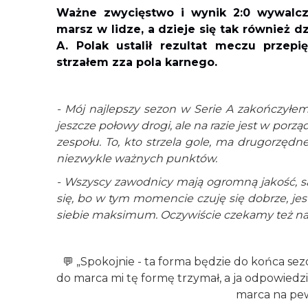
Ważne zwycięstwo i wynik 2:0 wywalcz
marsz w lidze, a dzieje się tak również d
A. Polak ustalił rezultat meczu przep
strzałem zza pola karnego.
- Mój najlepszy sezon w Serie A zakończyłe
jeszcze połowy drogi, ale na razie jest w por
zespołu. To, kto strzela gole, ma drugorzędn
niezwykle ważnych punktów.
- Wszyscy zawodnicy mają ogromną jakość, są 
się, bo w tym momencie czuję się dobrze, jes
siebie maksimum. Oczywiście czekamy też na
💬 „Spokojnie - ta forma będzie do końca sez
do marca mi tę formę trzymał, a ja odpowiedzia
marca na pew