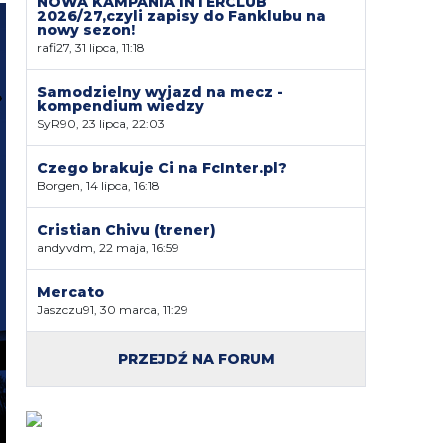
NOWA KAMPANIA INTERCLUB
2026/27,czyli zapisy do Fanklubu na
nowy sezon!
rafi27, 31 lipca, 11:18
Samodzielny wyjazd na mecz -
kompendium wiedzy
SyR90, 23 lipca, 22:03
Czego brakuje Ci na FcInter.pl?
Borgen, 14 lipca, 16:18
Cristian Chivu (trener)
andyvdm, 22 maja, 16:59
Mercato
Jaszczu91, 30 marca, 11:29
PRZEJDŹ NA FORUM