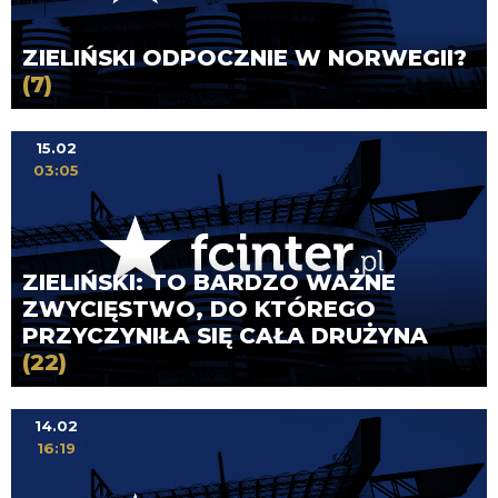
ZIELIŃSKI ODPOCZNIE W NORWEGII?
(7)
15.02
03:05
ZIELIŃSKI: TO BARDZO WAŻNE
ZWYCIĘSTWO, DO KTÓREGO
PRZYCZYNIŁA SIĘ CAŁA DRUŻYNA
(22)
14.02
16:19