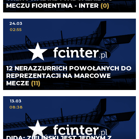
MECZU FIORENTINA - INTER
(0)
24.03
02:55
12 NERAZZURRICH POWOŁANYCH DO
REPREZENTACJI NA MARCOWE
MECZE
(11)
13.03
08:38
DIDA: ZIELIŃSKI JEST JEDNYM Z