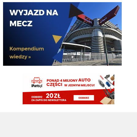
przeciez stankovic to nawet z tej ławki nie pierdnie. Podnies do 1,5
El_Imprezatore
07.08.2026 12:04
za stankovicia podniosłem o 1
DonDawido
07.08.2026 12:03
2? Co tam wysoko?
Nerazzurro90
07.08.2026 11:57
jeszcze lookman
Nerazzurro90
07.08.2026 11:57
Dobre
martins2000
07.08.2026 11:57
https://pbs.twimg.com/media/HPEcGmNWoAABFvw?
format=jpg&name=large
El_Imprezatore
07.08.2026 11:54
2