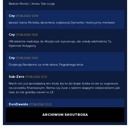
Bedzie Perisic i Jones. Tak czuję
Cny
07.08.2026 13:09
dawać Ivana Perisika, dezertera, wybawcę Dymarko i kończymy merkato
Cny
07.08.2026 13:03
HB ostatnia nadzieja, że Ałzyljo coś wyczaruje, ale wtedy odchodzisz Ty.
Dylemat Antygony
Cny
07.08.2026 13:02
Dziękuję Randama za miłe słowa. Pogodnego dnia
Sub-Zero
07.08.2026 12:31
Niech oni już sprzedadzą ten klub, bo to żal dupe ściska co sie tu wyprawia
na szczeblu finansowym. Roma czy Juve z takimi skąpymi właścicielami jak
nasi, to nie graliby nawet w LE
DonDawido
07.08.2026 12:23
Ok., skorzystali z klauzuli odkupu, git. Dobrze, że nie ustalili jej powyżej
ARCHIWUM SHOUTBOXA
25mln, bo by mogli nie dostać zgody Oaktree.
Nerazzurro90
07.08.2026 12:15