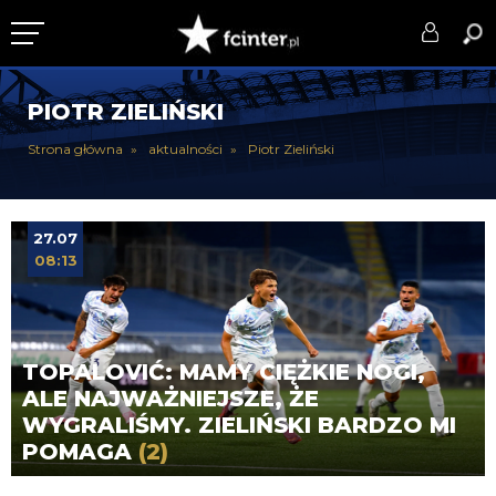
KLUB
PIOTR ZIELIŃSKI
DRUŻYNA
Strona główna
aktualności
Piotr Zieliński
SERIE A
PUCHARY
27.07
08:13
DLA TIFOSICH
SERWIS
TOPALOVIĆ: MAMY CIĘŻKIE NOGI,
ALE NAJWAŻNIEJSZE, ŻE
WYGRALIŚMY. ZIELIŃSKI BARDZO MI
POMAGA
(2)