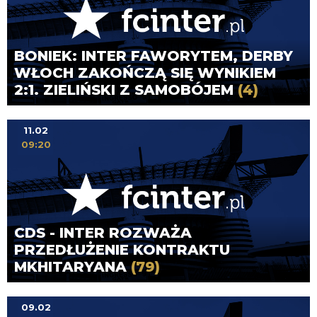
BONIEK: INTER FAWORYTEM, DERBY
WŁOCH ZAKOŃCZĄ SIĘ WYNIKIEM
2:1. ZIELIŃSKI Z SAMOBÓJEM
(4)
11.02
09:20
CDS - INTER ROZWAŻA
PRZEDŁUŻENIE KONTRAKTU
MKHITARYANA
(79)
09.02