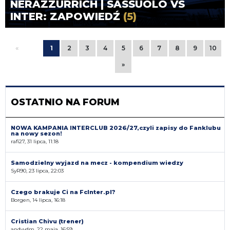
NERAZZURRICH | SASSUOLO VS
INTER: ZAPOWIEDŹ
(5)
«
1
2
3
4
5
6
7
8
9
10
»
OSTATNIO NA FORUM
NOWA KAMPANIA INTERCLUB 2026/27,czyli zapisy do Fanklubu
na nowy sezon!
rafi27, 31 lipca, 11:18
Samodzielny wyjazd na mecz - kompendium wiedzy
SyR90, 23 lipca, 22:03
Czego brakuje Ci na FcInter.pl?
Borgen, 14 lipca, 16:18
Cristian Chivu (trener)
andyvdm, 22 maja, 16:59