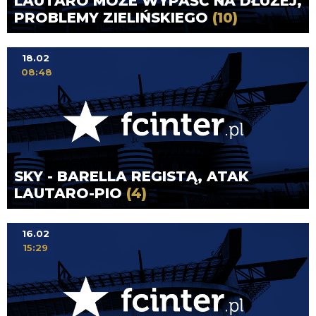
LAUTARO MOŻE WYPAŚĆ NA DŁUŻEJ,
PROBLEMY ZIELIŃSKIEGO
(10)
18.02
08:48
SKY - BARELLA REGISTĄ, ATAK
LAUTARO-PIO
(4)
16.02
15:29