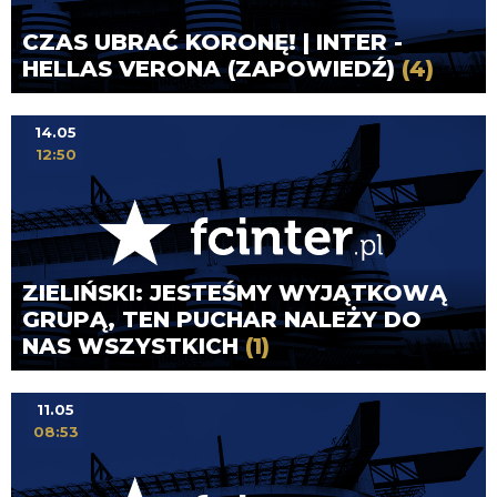
CZAS UBRAĆ KORONĘ! | INTER -
HELLAS VERONA (ZAPOWIEDŹ)
(4)
14.05
12:50
ZIELIŃSKI: JESTEŚMY WYJĄTKOWĄ
GRUPĄ, TEN PUCHAR NALEŻY DO
NAS WSZYSTKICH
(1)
11.05
08:53